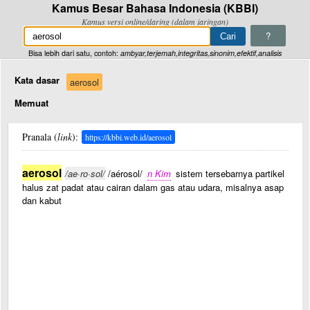
Kamus Besar Bahasa Indonesia (KBBI)
Kamus versi online/daring (dalam jaringan)
?
Bisa lebih dari satu, contoh:
ambyar,terjemah,integritas,sinonim,efektif,analisis
Kata dasar
aerosol
Memuat
Pranala (
link
):
https://kbbi.web.id/aerosol
aerosol
/ae·ro·sol/
/aérosol/
n Kim
sistem tersebarnya partikel
halus zat padat atau cairan dalam gas atau udara, misalnya asap
dan kabut