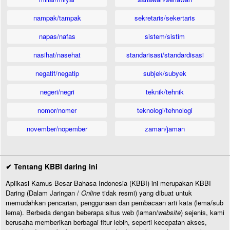
nampak/tampak
sekretaris/sekertaris
napas/nafas
sistem/sistim
nasihat/nasehat
standarisasi/standardisasi
negatif/negatip
subjek/subyek
negeri/negri
teknik/tehnik
nomor/nomer
teknologi/tehnologi
november/nopember
zaman/jaman
✔ Tentang KBBI daring ini
Aplikasi Kamus Besar Bahasa Indonesia (KBBI) ini merupakan KBBI
Daring (Dalam Jaringan /
Online
tidak resmi) yang dibuat untuk
memudahkan pencarian, penggunaan dan pembacaan arti kata (lema/sub
lema). Berbeda dengan beberapa situs web (laman/
website
) sejenis, kami
berusaha memberikan berbagai fitur lebih, seperti kecepatan akses,