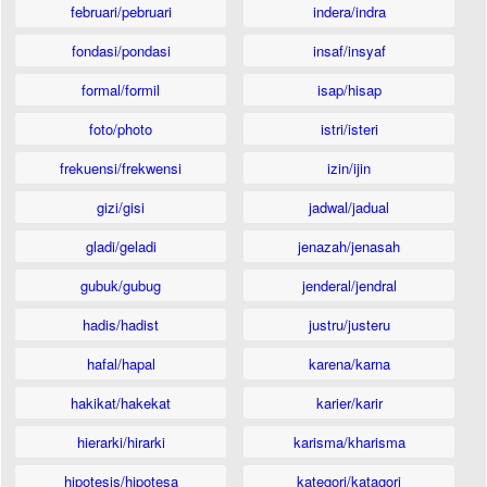
februari/pebruari
indera/indra
fondasi/pondasi
insaf/insyaf
formal/formil
isap/hisap
foto/photo
istri/isteri
frekuensi/frekwensi
izin/ijin
gizi/gisi
jadwal/jadual
gladi/geladi
jenazah/jenasah
gubuk/gubug
jenderal/jendral
hadis/hadist
justru/justeru
hafal/hapal
karena/karna
hakikat/hakekat
karier/karir
hierarki/hirarki
karisma/kharisma
hipotesis/hipotesa
kategori/katagori