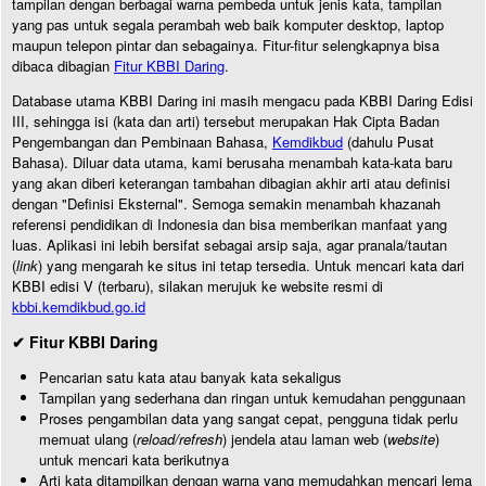
tampilan dengan berbagai warna pembeda untuk jenis kata, tampilan
yang pas untuk segala perambah web baik komputer desktop, laptop
maupun telepon pintar dan sebagainya. Fitur-fitur selengkapnya bisa
dibaca dibagian
Fitur KBBI Daring
.
Database utama KBBI Daring ini masih mengacu pada KBBI Daring Edisi
III, sehingga isi (kata dan arti) tersebut merupakan Hak Cipta Badan
Pengembangan dan Pembinaan Bahasa,
Kemdikbud
(dahulu Pusat
Bahasa). Diluar data utama, kami berusaha menambah kata-kata baru
yang akan diberi keterangan tambahan dibagian akhir arti atau definisi
dengan "Definisi Eksternal". Semoga semakin menambah khazanah
referensi pendidikan di Indonesia dan bisa memberikan manfaat yang
luas. Aplikasi ini lebih bersifat sebagai arsip saja, agar pranala/tautan
(
link
) yang mengarah ke situs ini tetap tersedia. Untuk mencari kata dari
KBBI edisi V (terbaru), silakan merujuk ke website resmi di
kbbi.kemdikbud.go.id
✔ Fitur KBBI Daring
Pencarian satu kata atau banyak kata sekaligus
Tampilan yang sederhana dan ringan untuk kemudahan penggunaan
Proses pengambilan data yang sangat cepat, pengguna tidak perlu
memuat ulang (
reload/refresh
) jendela atau laman web (
website
)
untuk mencari kata berikutnya
Arti kata ditampilkan dengan warna yang memudahkan mencari lema