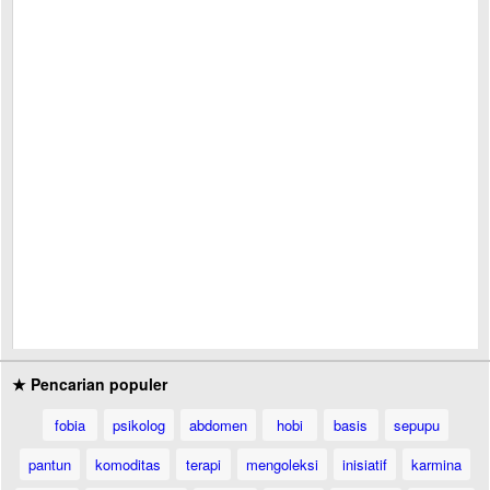
★ Pencarian populer
fobia
psikolog
abdomen
hobi
basis
sepupu
pantun
komoditas
terapi
mengoleksi
inisiatif
karmina