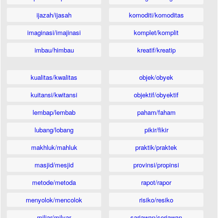
ijazah/ijasah
komoditi/komoditas
imaginasi/imajinasi
komplet/komplit
imbau/himbau
kreatif/kreatip
kualitas/kwalitas
objek/obyek
kuitansi/kwitansi
objektif/obyektif
lembap/lembab
paham/faham
lubang/lobang
pikir/fikir
makhluk/mahluk
praktik/praktek
masjid/mesjid
provinsi/propinsi
metode/metoda
rapot/rapor
menyolok/mencolok
risiko/resiko
miliar/milyar
sariawan/seriawan