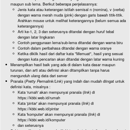
maupun sub lema. Berikut beberapa penjelasannya:
Jenis kata atau keterangan istilah semisal n (nomina), v (verba)
dengan warna merah muda (pink) dengan garis bawah titik-titik.
Arahkan mouse untuk melihat keterangannya (belum semua ada
keterangannya)
Arti ke-1, 2, 3 dan seterusnya ditandai dengan huruf tebal
dengan latar lingkaran
Contoh penggunaan lema/sub-lema ditandai dengan warna biru
Contoh dalam peribahasa ditandai dengan warna oranye
Ketika diklik hasil dari daftar kata "Memuat", hasil yang sesuai
dengan kata pencarian akan ditandai dengan latar warna kuning
Menampilkan hasil baik yang ada di dalam kata dasar maupun
turunan, dan arti atau definisi akan ditampilkan tanpa harus
mengunduh ulang data dari server
Pranala (
Pretty Permalink/Link
) yang indah dan mudah diingat untuk
definisi kata, misalnya :
Kata 'rumah' akan mempunyai pranala (
link
) di
https://kbbi.web.id/rumah
Kata 'pintar' akan mempunyai pranala (
link
) di
https://kbbi.web.id/pintar
Kata 'komputer' akan mempunyai pranala (
link
) di
https://kbbi.web.id/komputer
dan seterusnya