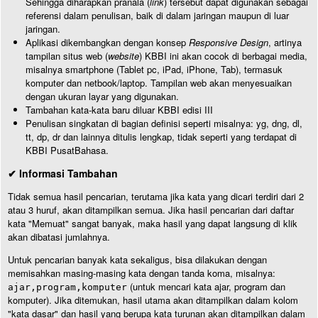
Sehingga diharapkan pranala (
link
) tersebut dapat digunakan sebagai
referensi dalam penulisan, baik di dalam jaringan maupun di luar
jaringan.
Aplikasi dikembangkan dengan konsep
Responsive Design
, artinya
tampilan situs web (
website
) KBBI ini akan cocok di berbagai media,
misalnya smartphone (Tablet pc, iPad, iPhone, Tab), termasuk
komputer dan netbook/laptop. Tampilan web akan menyesuaikan
dengan ukuran layar yang digunakan.
Tambahan kata-kata baru diluar KBBI edisi III
Penulisan singkatan di bagian definisi seperti misalnya: yg, dng, dl,
tt, dp, dr dan lainnya ditulis lengkap, tidak seperti yang terdapat di
KBBI PusatBahasa.
✔ Informasi Tambahan
Tidak semua hasil pencarian, terutama jika kata yang dicari terdiri dari 2
atau 3 huruf, akan ditampilkan semua. Jika hasil pencarian dari daftar
kata "Memuat" sangat banyak, maka hasil yang dapat langsung di klik
akan dibatasi jumlahnya.
Untuk pencarian banyak kata sekaligus, bisa dilakukan dengan
memisahkan masing-masing kata dengan tanda koma, misalnya:
(untuk mencari kata ajar, program dan
ajar,program,komputer
komputer). Jika ditemukan, hasil utama akan ditampilkan dalam kolom
"kata dasar" dan hasil yang berupa kata turunan akan ditampilkan dalam