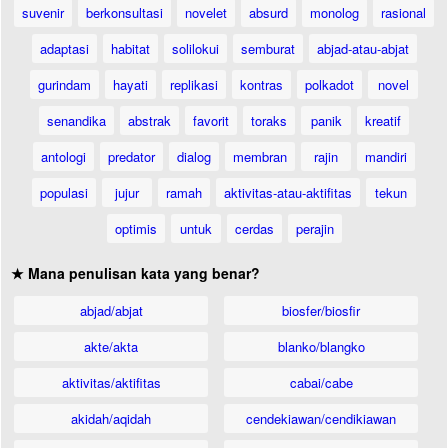
suvenir
berkonsultasi
novelet
absurd
monolog
rasional
adaptasi
habitat
solilokui
semburat
abjad-atau-abjat
gurindam
hayati
replikasi
kontras
polkadot
novel
senandika
abstrak
favorit
toraks
panik
kreatif
antologi
predator
dialog
membran
rajin
mandiri
populasi
jujur
ramah
aktivitas-atau-aktifitas
tekun
optimis
untuk
cerdas
perajin
★ Mana penulisan kata yang benar?
abjad/abjat
biosfer/biosfir
akte/akta
blanko/blangko
aktivitas/aktifitas
cabai/cabe
akidah/aqidah
cendekiawan/cendikiawan