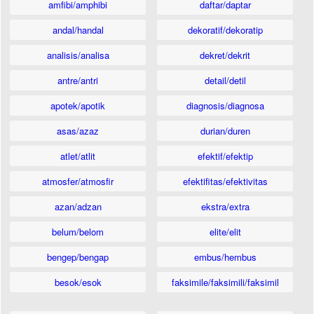
amfibi/amphibi
daftar/daptar
andal/handal
dekoratif/dekoratip
analisis/analisa
dekret/dekrit
antre/antri
detail/detil
apotek/apotik
diagnosis/diagnosa
asas/azaz
durian/duren
atlet/atlit
efektif/efektip
atmosfer/atmosfir
efektifitas/efektivitas
azan/adzan
ekstra/extra
belum/belom
elite/elit
bengep/bengap
embus/hembus
besok/esok
faksimile/faksimili/faksimil