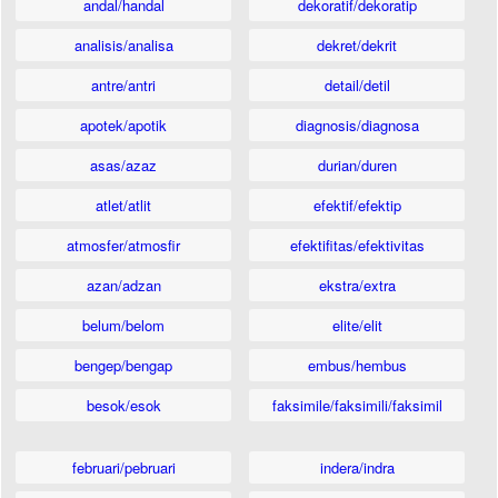
andal/handal
dekoratif/dekoratip
analisis/analisa
dekret/dekrit
antre/antri
detail/detil
apotek/apotik
diagnosis/diagnosa
asas/azaz
durian/duren
atlet/atlit
efektif/efektip
atmosfer/atmosfir
efektifitas/efektivitas
azan/adzan
ekstra/extra
belum/belom
elite/elit
bengep/bengap
embus/hembus
besok/esok
faksimile/faksimili/faksimil
februari/pebruari
indera/indra