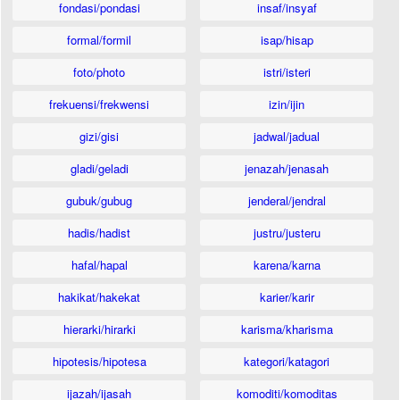
fondasi/pondasi
insaf/insyaf
formal/formil
isap/hisap
foto/photo
istri/isteri
frekuensi/frekwensi
izin/ijin
gizi/gisi
jadwal/jadual
gladi/geladi
jenazah/jenasah
gubuk/gubug
jenderal/jendral
hadis/hadist
justru/justeru
hafal/hapal
karena/karna
hakikat/hakekat
karier/karir
hierarki/hirarki
karisma/kharisma
hipotesis/hipotesa
kategori/katagori
ijazah/ijasah
komoditi/komoditas