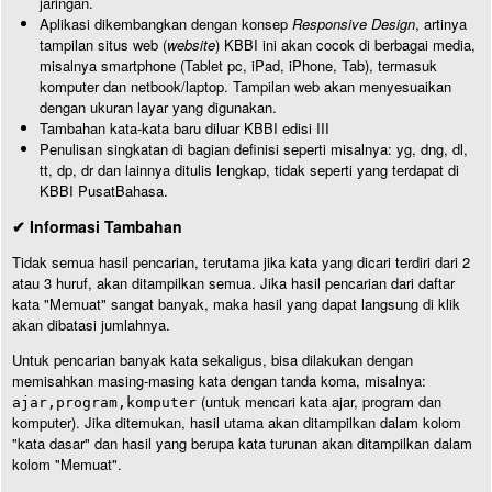
jaringan.
Aplikasi dikembangkan dengan konsep
Responsive Design
, artinya
tampilan situs web (
website
) KBBI ini akan cocok di berbagai media,
misalnya smartphone (Tablet pc, iPad, iPhone, Tab), termasuk
komputer dan netbook/laptop. Tampilan web akan menyesuaikan
dengan ukuran layar yang digunakan.
Tambahan kata-kata baru diluar KBBI edisi III
Penulisan singkatan di bagian definisi seperti misalnya: yg, dng, dl,
tt, dp, dr dan lainnya ditulis lengkap, tidak seperti yang terdapat di
KBBI PusatBahasa.
✔ Informasi Tambahan
Tidak semua hasil pencarian, terutama jika kata yang dicari terdiri dari 2
atau 3 huruf, akan ditampilkan semua. Jika hasil pencarian dari daftar
kata "Memuat" sangat banyak, maka hasil yang dapat langsung di klik
akan dibatasi jumlahnya.
Untuk pencarian banyak kata sekaligus, bisa dilakukan dengan
memisahkan masing-masing kata dengan tanda koma, misalnya:
(untuk mencari kata ajar, program dan
ajar,program,komputer
komputer). Jika ditemukan, hasil utama akan ditampilkan dalam kolom
"kata dasar" dan hasil yang berupa kata turunan akan ditampilkan dalam
kolom "Memuat".