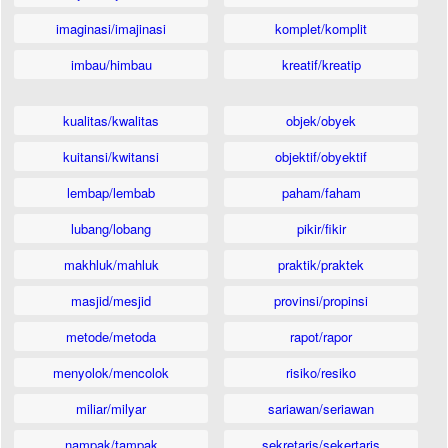
imaginasi/imajinasi
komplet/komplit
imbau/himbau
kreatif/kreatip
kualitas/kwalitas
objek/obyek
kuitansi/kwitansi
objektif/obyektif
lembap/lembab
paham/faham
lubang/lobang
pikir/fikir
makhluk/mahluk
praktik/praktek
masjid/mesjid
provinsi/propinsi
metode/metoda
rapot/rapor
menyolok/mencolok
risiko/resiko
miliar/milyar
sariawan/seriawan
nampak/tampak
sekretaris/sekertaris