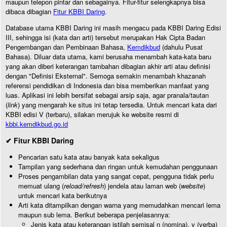
maupun telepon pintar dan sebagainya. Fitur-fitur selengkapnya bisa
dibaca dibagian
Fitur KBBI Daring
.
Database utama KBBI Daring ini masih mengacu pada KBBI Daring Edisi
III, sehingga isi (kata dan arti) tersebut merupakan Hak Cipta Badan
Pengembangan dan Pembinaan Bahasa,
Kemdikbud
(dahulu Pusat
Bahasa). Diluar data utama, kami berusaha menambah kata-kata baru
yang akan diberi keterangan tambahan dibagian akhir arti atau definisi
dengan "Definisi Eksternal". Semoga semakin menambah khazanah
referensi pendidikan di Indonesia dan bisa memberikan manfaat yang
luas. Aplikasi ini lebih bersifat sebagai arsip saja, agar pranala/tautan
(
link
) yang mengarah ke situs ini tetap tersedia. Untuk mencari kata dari
KBBI edisi V (terbaru), silakan merujuk ke website resmi di
kbbi.kemdikbud.go.id
✔ Fitur KBBI Daring
Pencarian satu kata atau banyak kata sekaligus
Tampilan yang sederhana dan ringan untuk kemudahan penggunaan
Proses pengambilan data yang sangat cepat, pengguna tidak perlu
memuat ulang (
reload/refresh
) jendela atau laman web (
website
)
untuk mencari kata berikutnya
Arti kata ditampilkan dengan warna yang memudahkan mencari lema
maupun sub lema. Berikut beberapa penjelasannya:
Jenis kata atau keterangan istilah semisal n (nomina), v (verba)