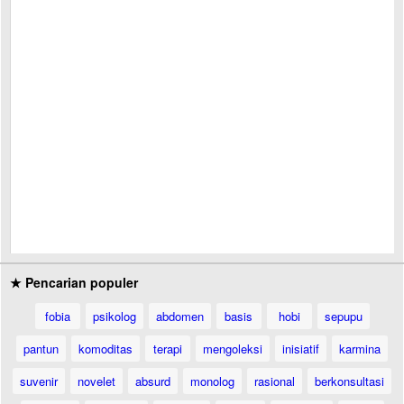
★ Pencarian populer
fobia
psikolog
abdomen
basis
hobi
sepupu
pantun
komoditas
terapi
mengoleksi
inisiatif
karmina
suvenir
novelet
absurd
monolog
rasional
berkonsultasi