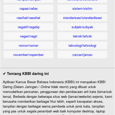
napas/nafas
sistem/sistim
nasihat/nasehat
standarisasi/standardisasi
negatif/negatip
subjek/subyek
negeri/negri
teknik/tehnik
nomor/nomer
teknologi/tehnologi
november/nopember
zaman/jaman
✔ Tentang KBBI daring ini
Aplikasi Kamus Besar Bahasa Indonesia (KBBI) ini merupakan KBBI
Daring (Dalam Jaringan /
Online
tidak resmi) yang dibuat untuk
memudahkan pencarian, penggunaan dan pembacaan arti kata (lema/sub
lema). Berbeda dengan beberapa situs web (laman/
website
) sejenis, kami
berusaha memberikan berbagai fitur lebih, seperti kecepatan akses,
tampilan dengan berbagai warna pembeda untuk jenis kata, tampilan
yang pas untuk segala perambah web baik komputer desktop, laptop