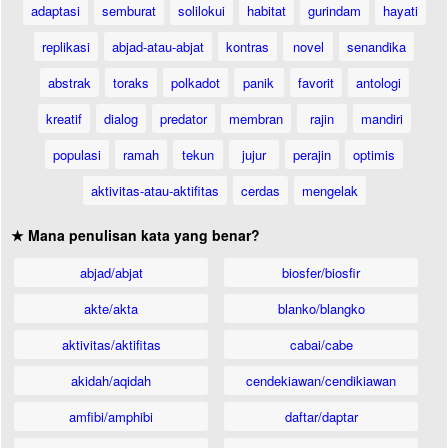
adaptasi
semburat
solilokui
habitat
gurindam
hayati
replikasi
abjad-atau-abjat
kontras
novel
senandika
abstrak
toraks
polkadot
panik
favorit
antologi
kreatif
dialog
predator
membran
rajin
mandiri
populasi
ramah
tekun
jujur
perajin
optimis
aktivitas-atau-aktifitas
cerdas
mengelak
★ Mana penulisan kata yang benar?
abjad/abjat
biosfer/biosfir
akte/akta
blanko/blangko
aktivitas/aktifitas
cabai/cabe
akidah/aqidah
cendekiawan/cendikiawan
amfibi/amphibi
daftar/daptar