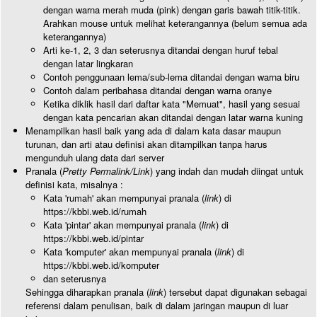
dengan warna merah muda (pink) dengan garis bawah titik-titik.
Arahkan mouse untuk melihat keterangannya (belum semua ada
keterangannya)
Arti ke-1, 2, 3 dan seterusnya ditandai dengan huruf tebal
dengan latar lingkaran
Contoh penggunaan lema/sub-lema ditandai dengan warna biru
Contoh dalam peribahasa ditandai dengan warna oranye
Ketika diklik hasil dari daftar kata "Memuat", hasil yang sesuai
dengan kata pencarian akan ditandai dengan latar warna kuning
Menampilkan hasil baik yang ada di dalam kata dasar maupun
turunan, dan arti atau definisi akan ditampilkan tanpa harus
mengunduh ulang data dari server
Pranala (
Pretty Permalink/Link
) yang indah dan mudah diingat untuk
definisi kata, misalnya :
Kata 'rumah' akan mempunyai pranala (
link
) di
https://kbbi.web.id/rumah
Kata 'pintar' akan mempunyai pranala (
link
) di
https://kbbi.web.id/pintar
Kata 'komputer' akan mempunyai pranala (
link
) di
https://kbbi.web.id/komputer
dan seterusnya
Sehingga diharapkan pranala (
link
) tersebut dapat digunakan sebagai
referensi dalam penulisan, baik di dalam jaringan maupun di luar