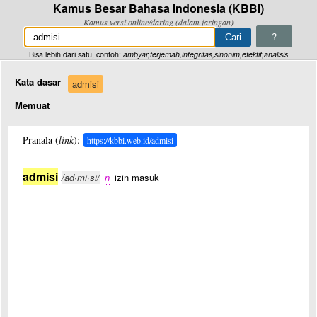
Kamus Besar Bahasa Indonesia (KBBI)
Kamus versi online/daring (dalam jaringan)
?
Bisa lebih dari satu, contoh:
ambyar,terjemah,integritas,sinonim,efektif,analisis
Kata dasar
admisi
Memuat
Pranala (
link
):
https://kbbi.web.id/admisi
admisi
/ad·mi·si/
n
izin masuk