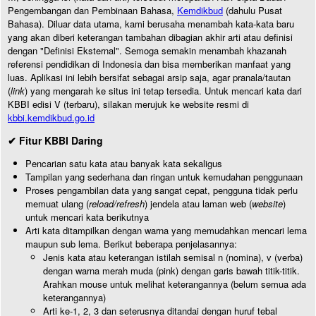
Pengembangan dan Pembinaan Bahasa,
Kemdikbud
(dahulu Pusat
Bahasa). Diluar data utama, kami berusaha menambah kata-kata baru
yang akan diberi keterangan tambahan dibagian akhir arti atau definisi
dengan "Definisi Eksternal". Semoga semakin menambah khazanah
referensi pendidikan di Indonesia dan bisa memberikan manfaat yang
luas. Aplikasi ini lebih bersifat sebagai arsip saja, agar pranala/tautan
(
link
) yang mengarah ke situs ini tetap tersedia. Untuk mencari kata dari
KBBI edisi V (terbaru), silakan merujuk ke website resmi di
kbbi.kemdikbud.go.id
✔ Fitur KBBI Daring
Pencarian satu kata atau banyak kata sekaligus
Tampilan yang sederhana dan ringan untuk kemudahan penggunaan
Proses pengambilan data yang sangat cepat, pengguna tidak perlu
memuat ulang (
reload/refresh
) jendela atau laman web (
website
)
untuk mencari kata berikutnya
Arti kata ditampilkan dengan warna yang memudahkan mencari lema
maupun sub lema. Berikut beberapa penjelasannya:
Jenis kata atau keterangan istilah semisal n (nomina), v (verba)
dengan warna merah muda (pink) dengan garis bawah titik-titik.
Arahkan mouse untuk melihat keterangannya (belum semua ada
keterangannya)
Arti ke-1, 2, 3 dan seterusnya ditandai dengan huruf tebal