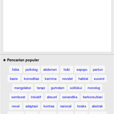
★ Pencarian populer
fobia
psikolog
abdomen
hobi
sepupu
pantun
basis
komoditas
karmina
novelet
habitat
suvenir
mengoleksi
terapi
gurindam
solilokui
monolog
semburat
inisiatif
absurd
senandika
berkonsultasi
novel
adaptasi
kontras
rasional
toraks
abstrak