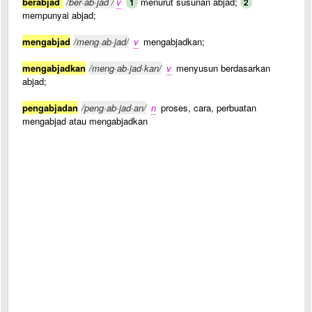
berabjad
/ber·ab·jad /
v
menurut susunan abjad;
1
2
mempunyai abjad;
mengabjad
/meng·ab·jad/
v
mengabjadkan;
mengabjadkan
/meng·ab·jad·kan/
v
menyusun berdasarkan
abjad;
pengabjadan
/peng·ab·jad·an/
n
proses, cara, perbuatan
mengabjad atau mengabjadkan