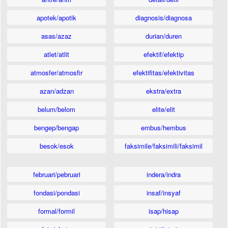
apotek/apotik
diagnosis/diagnosa
asas/azaz
durian/duren
atlet/atlit
efektif/efektip
atmosfer/atmosfir
efektifitas/efektivitas
azan/adzan
ekstra/extra
belum/belom
elite/elit
bengep/bengap
embus/hembus
besok/esok
faksimile/faksimili/faksimil
februari/pebruari
indera/indra
fondasi/pondasi
insaf/insyaf
formal/formil
isap/hisap