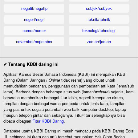
negatif/negatip
subjek/subyek
negeri/negri
teknik/tehnik
nomor/nomer
teknologi/tehnologi
november/nopember
zaman/jaman
✔ Tentang KBBI daring ini
Aplikasi Kamus Besar Bahasa Indonesia (KBBI) ini merupakan KBBI
Daring (Dalam Jaringan /
Online
tidak resmi) yang dibuat untuk
memudahkan pencarian, penggunaan dan pembacaan arti kata (lema/sub
lema). Berbeda dengan beberapa situs web (laman/
website
) sejenis, kami
berusaha memberikan berbagai fitur lebih, seperti kecepatan akses,
tampilan dengan berbagai warna pembeda untuk jenis kata, tampilan
yang pas untuk segala perambah web baik komputer desktop, laptop
maupun telepon pintar dan sebagainya. Fitur-fitur selengkapnya bisa
dibaca dibagian
Fitur KBBI Daring
.
Database utama KBBI Daring ini masih mengacu pada KBBI Daring Edisi
III, sehingga isi (kata dan arti) tersebut merupakan Hak Cipta Badan