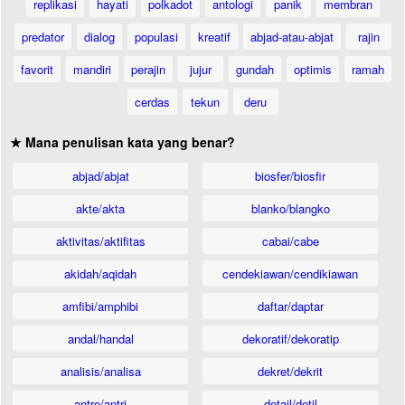
replikasi
hayati
polkadot
antologi
panik
membran
predator
dialog
populasi
kreatif
abjad-atau-abjat
rajin
favorit
mandiri
perajin
jujur
gundah
optimis
ramah
cerdas
tekun
deru
★ Mana penulisan kata yang benar?
abjad/abjat
biosfer/biosfir
akte/akta
blanko/blangko
aktivitas/aktifitas
cabai/cabe
akidah/aqidah
cendekiawan/cendikiawan
amfibi/amphibi
daftar/daptar
andal/handal
dekoratif/dekoratip
analisis/analisa
dekret/dekrit
antre/antri
detail/detil