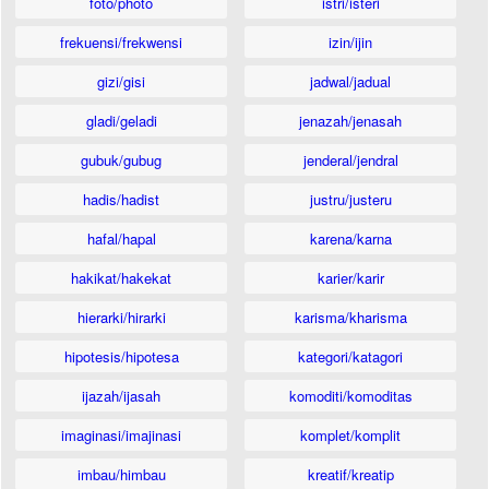
foto/photo
istri/isteri
frekuensi/frekwensi
izin/ijin
gizi/gisi
jadwal/jadual
gladi/geladi
jenazah/jenasah
gubuk/gubug
jenderal/jendral
hadis/hadist
justru/justeru
hafal/hapal
karena/karna
hakikat/hakekat
karier/karir
hierarki/hirarki
karisma/kharisma
hipotesis/hipotesa
kategori/katagori
ijazah/ijasah
komoditi/komoditas
imaginasi/imajinasi
komplet/komplit
imbau/himbau
kreatif/kreatip