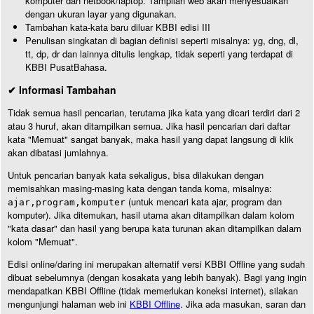
komputer dan netbook/laptop. Tampilan web akan menyesuaikan
dengan ukuran layar yang digunakan.
Tambahan kata-kata baru diluar KBBI edisi III
Penulisan singkatan di bagian definisi seperti misalnya: yg, dng, dl,
tt, dp, dr dan lainnya ditulis lengkap, tidak seperti yang terdapat di
KBBI PusatBahasa.
✔ Informasi Tambahan
Tidak semua hasil pencarian, terutama jika kata yang dicari terdiri dari 2
atau 3 huruf, akan ditampilkan semua. Jika hasil pencarian dari daftar
kata "Memuat" sangat banyak, maka hasil yang dapat langsung di klik
akan dibatasi jumlahnya.
Untuk pencarian banyak kata sekaligus, bisa dilakukan dengan
memisahkan masing-masing kata dengan tanda koma, misalnya:
(untuk mencari kata ajar, program dan
ajar,program,komputer
komputer). Jika ditemukan, hasil utama akan ditampilkan dalam kolom
"kata dasar" dan hasil yang berupa kata turunan akan ditampilkan dalam
kolom "Memuat".
Edisi online/daring ini merupakan alternatif versi KBBI Offline yang sudah
dibuat sebelumnya (dengan kosakata yang lebih banyak). Bagi yang ingin
mendapatkan KBBI Offline (tidak memerlukan koneksi internet), silakan
mengunjungi halaman web ini
KBBI Offline
. Jika ada masukan, saran dan