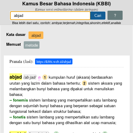
Kamus Besar Bahasa Indonesia (KBBI)
Kamus versi online/daring (dalam jaringan)
?
Bisa lebih dari satu, contoh:
ambyar,terjemah,integritas,sinonim,efektif,analisis
Kata dasar
abjad
Memuat
metode
Pranala (
link
):
https://kbbi.web.id/abjad
abjad
/ab·jad/
n
kumpulan huruf (aksara) berdasarkan
1
urutan yang lazim dalam bahasa tertentu;
sistem aksara yang
2
melambangkan bunyi bahasa yang dipakai untuk menuliskan
bahasa;
-- fonemis
sistem lambang yang mempertalikan satu lambang
dengan sejumlah bunyi bahasa yang berperan sebagai satuan
fungsional terkecil dalam struktur bahasa;
-- fonetis
sistem lambang yang mempertalikan satu lambang
dengan satu bunyi bahasa yang dihasilkan alat ucap manusia;