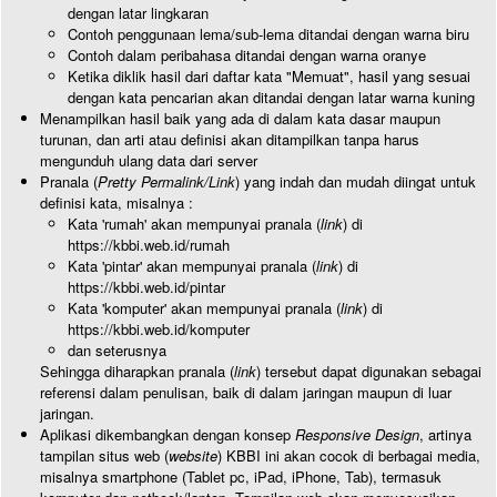
dengan latar lingkaran
Contoh penggunaan lema/sub-lema ditandai dengan warna biru
Contoh dalam peribahasa ditandai dengan warna oranye
Ketika diklik hasil dari daftar kata "Memuat", hasil yang sesuai
dengan kata pencarian akan ditandai dengan latar warna kuning
Menampilkan hasil baik yang ada di dalam kata dasar maupun
turunan, dan arti atau definisi akan ditampilkan tanpa harus
mengunduh ulang data dari server
Pranala (
Pretty Permalink/Link
) yang indah dan mudah diingat untuk
definisi kata, misalnya :
Kata 'rumah' akan mempunyai pranala (
link
) di
https://kbbi.web.id/rumah
Kata 'pintar' akan mempunyai pranala (
link
) di
https://kbbi.web.id/pintar
Kata 'komputer' akan mempunyai pranala (
link
) di
https://kbbi.web.id/komputer
dan seterusnya
Sehingga diharapkan pranala (
link
) tersebut dapat digunakan sebagai
referensi dalam penulisan, baik di dalam jaringan maupun di luar
jaringan.
Aplikasi dikembangkan dengan konsep
Responsive Design
, artinya
tampilan situs web (
website
) KBBI ini akan cocok di berbagai media,
misalnya smartphone (Tablet pc, iPad, iPhone, Tab), termasuk