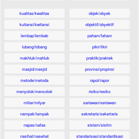
kualitas/kwalitas
objek/obyek
kuitansi/kwitansi
objektif/obyektif
lembap/lembab
paham/faham
lubang/lobang
pikir/fikir
makhluk/mahluk
praktik/praktek
masjid/mesjid
provinsi/propinsi
metode/metoda
rapot/rapor
menyolok/mencolok
risiko/resiko
miliar/milyar
sariawan/seriawan
nampak/tampak
sekretaris/sekertaris
napas/nafas
sistem/sistim
nasihat/nasehat
standarisasi/standardisasi