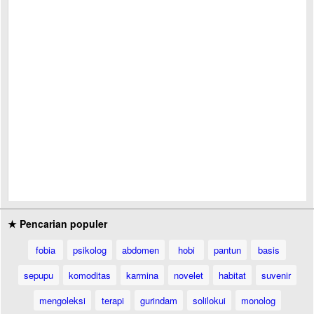
★ Pencarian populer
fobia
psikolog
abdomen
hobi
pantun
basis
sepupu
komoditas
karmina
novelet
habitat
suvenir
mengoleksi
terapi
gurindam
solilokui
monolog