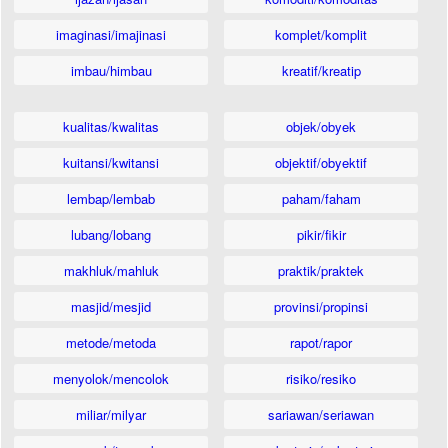
imaginasi/imajinasi
komplet/komplit
imbau/himbau
kreatif/kreatip
kualitas/kwalitas
objek/obyek
kuitansi/kwitansi
objektif/obyektif
lembap/lembab
paham/faham
lubang/lobang
pikir/fikir
makhluk/mahluk
praktik/praktek
masjid/mesjid
provinsi/propinsi
metode/metoda
rapot/rapor
menyolok/mencolok
risiko/resiko
miliar/milyar
sariawan/seriawan