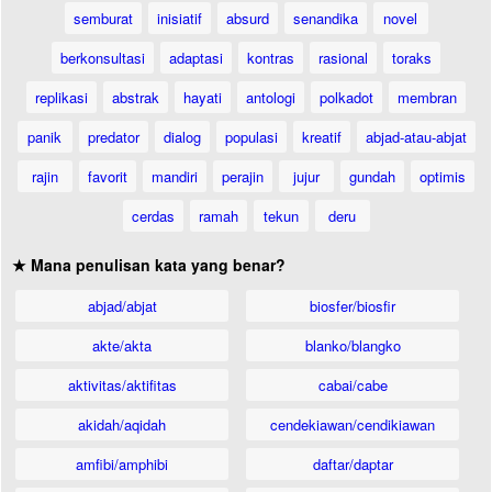
semburat
inisiatif
absurd
senandika
novel
berkonsultasi
adaptasi
kontras
rasional
toraks
replikasi
abstrak
hayati
antologi
polkadot
membran
panik
predator
dialog
populasi
kreatif
abjad-atau-abjat
rajin
favorit
mandiri
perajin
jujur
gundah
optimis
cerdas
ramah
tekun
deru
★ Mana penulisan kata yang benar?
abjad/abjat
biosfer/biosfir
akte/akta
blanko/blangko
aktivitas/aktifitas
cabai/cabe
akidah/aqidah
cendekiawan/cendikiawan
amfibi/amphibi
daftar/daptar