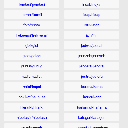
fondasi/pondasi
insaf/insyaf
formal/formil
isap/hisap
foto/photo
istri/isteri
frekuensi/frekwensi
izin/ijin
gizi/gisi
jadwal/jadual
gladi/geladi
jenazah/jenasah
gubuk/gubug
jenderal/jendral
hadis/hadist
justru/justeru
hafal/hapal
karena/karna
hakikat/hakekat
karier/karir
hierarki/hirarki
karisma/kharisma
hipotesis/hipotesa
kategori/katagori
ijazah/ijasah
komoditi/komoditas