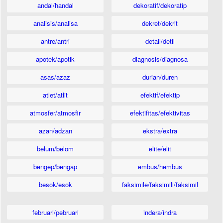
andal/handal
dekoratif/dekoratip
analisis/analisa
dekret/dekrit
antre/antri
detail/detil
apotek/apotik
diagnosis/diagnosa
asas/azaz
durian/duren
atlet/atlit
efektif/efektip
atmosfer/atmosfir
efektifitas/efektivitas
azan/adzan
ekstra/extra
belum/belom
elite/elit
bengep/bengap
embus/hembus
besok/esok
faksimile/faksimili/faksimil
februari/pebruari
indera/indra