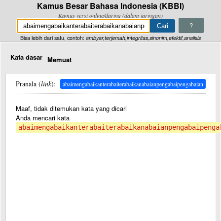
Kamus Besar Bahasa Indonesia (KBBI)
Kamus versi online/daring (dalam jaringan)
?
Bisa lebih dari satu, contoh:
ambyar,terjemah,integritas,sinonim,efektif,analisis
Kata dasar
Memuat
Pranala (
link
):
abaimengabaikanterabaiterabaikanabaianpengabaipengabaian
Maaf, tidak ditemukan kata yang dicari
Anda mencari kata
abaimengabaikanterabaiterabaikanabaianpengabaipenga