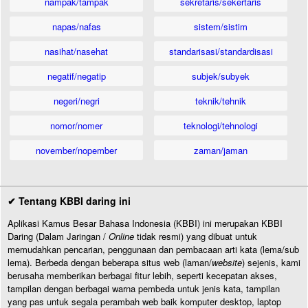
nampak/tampak
sekretaris/sekertaris
napas/nafas
sistem/sistim
nasihat/nasehat
standarisasi/standardisasi
negatif/negatip
subjek/subyek
negeri/negri
teknik/tehnik
nomor/nomer
teknologi/tehnologi
november/nopember
zaman/jaman
✔ Tentang KBBI daring ini
Aplikasi Kamus Besar Bahasa Indonesia (KBBI) ini merupakan KBBI
Daring (Dalam Jaringan /
Online
tidak resmi) yang dibuat untuk
memudahkan pencarian, penggunaan dan pembacaan arti kata (lema/sub
lema). Berbeda dengan beberapa situs web (laman/
website
) sejenis, kami
berusaha memberikan berbagai fitur lebih, seperti kecepatan akses,
tampilan dengan berbagai warna pembeda untuk jenis kata, tampilan
yang pas untuk segala perambah web baik komputer desktop, laptop