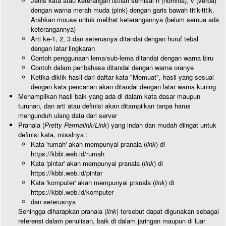
Jenis kata atau keterangan istilah semisal n (nomina), v (verba)
dengan warna merah muda (pink) dengan garis bawah titik-titik.
Arahkan mouse untuk melihat keterangannya (belum semua ada
keterangannya)
Arti ke-1, 2, 3 dan seterusnya ditandai dengan huruf tebal
dengan latar lingkaran
Contoh penggunaan lema/sub-lema ditandai dengan warna biru
Contoh dalam peribahasa ditandai dengan warna oranye
Ketika diklik hasil dari daftar kata "Memuat", hasil yang sesuai
dengan kata pencarian akan ditandai dengan latar warna kuning
Menampilkan hasil baik yang ada di dalam kata dasar maupun
turunan, dan arti atau definisi akan ditampilkan tanpa harus
mengunduh ulang data dari server
Pranala (
Pretty Permalink/Link
) yang indah dan mudah diingat untuk
definisi kata, misalnya :
Kata 'rumah' akan mempunyai pranala (
link
) di
https://kbbi.web.id/rumah
Kata 'pintar' akan mempunyai pranala (
link
) di
https://kbbi.web.id/pintar
Kata 'komputer' akan mempunyai pranala (
link
) di
https://kbbi.web.id/komputer
dan seterusnya
Sehingga diharapkan pranala (
link
) tersebut dapat digunakan sebagai
referensi dalam penulisan, baik di dalam jaringan maupun di luar