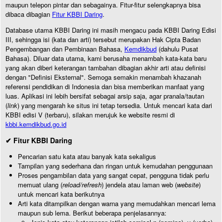
maupun telepon pintar dan sebagainya. Fitur-fitur selengkapnya bisa
dibaca dibagian
Fitur KBBI Daring
.
Database utama KBBI Daring ini masih mengacu pada KBBI Daring Edisi
III, sehingga isi (kata dan arti) tersebut merupakan Hak Cipta Badan
Pengembangan dan Pembinaan Bahasa,
Kemdikbud
(dahulu Pusat
Bahasa). Diluar data utama, kami berusaha menambah kata-kata baru
yang akan diberi keterangan tambahan dibagian akhir arti atau definisi
dengan "Definisi Eksternal". Semoga semakin menambah khazanah
referensi pendidikan di Indonesia dan bisa memberikan manfaat yang
luas. Aplikasi ini lebih bersifat sebagai arsip saja, agar pranala/tautan
(
link
) yang mengarah ke situs ini tetap tersedia. Untuk mencari kata dari
KBBI edisi V (terbaru), silakan merujuk ke website resmi di
kbbi.kemdikbud.go.id
✔ Fitur KBBI Daring
Pencarian satu kata atau banyak kata sekaligus
Tampilan yang sederhana dan ringan untuk kemudahan penggunaan
Proses pengambilan data yang sangat cepat, pengguna tidak perlu
memuat ulang (
reload/refresh
) jendela atau laman web (
website
)
untuk mencari kata berikutnya
Arti kata ditampilkan dengan warna yang memudahkan mencari lema
maupun sub lema. Berikut beberapa penjelasannya: