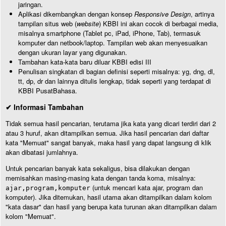
jaringan.
Aplikasi dikembangkan dengan konsep
Responsive Design
, artinya
tampilan situs web (
website
) KBBI ini akan cocok di berbagai media,
misalnya smartphone (Tablet pc, iPad, iPhone, Tab), termasuk
komputer dan netbook/laptop. Tampilan web akan menyesuaikan
dengan ukuran layar yang digunakan.
Tambahan kata-kata baru diluar KBBI edisi III
Penulisan singkatan di bagian definisi seperti misalnya: yg, dng, dl,
tt, dp, dr dan lainnya ditulis lengkap, tidak seperti yang terdapat di
KBBI PusatBahasa.
✔ Informasi Tambahan
Tidak semua hasil pencarian, terutama jika kata yang dicari terdiri dari 2
atau 3 huruf, akan ditampilkan semua. Jika hasil pencarian dari daftar
kata "Memuat" sangat banyak, maka hasil yang dapat langsung di klik
akan dibatasi jumlahnya.
Untuk pencarian banyak kata sekaligus, bisa dilakukan dengan
memisahkan masing-masing kata dengan tanda koma, misalnya:
(untuk mencari kata ajar, program dan
ajar,program,komputer
komputer). Jika ditemukan, hasil utama akan ditampilkan dalam kolom
"kata dasar" dan hasil yang berupa kata turunan akan ditampilkan dalam
kolom "Memuat".