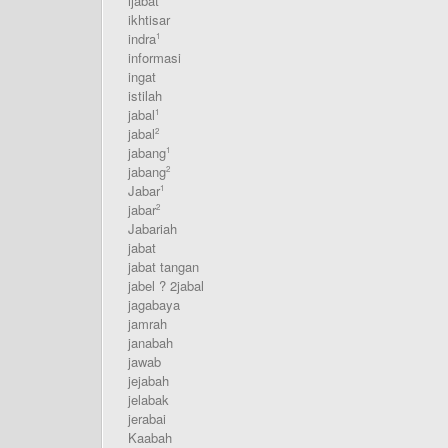
ijabat
ikhtisar
indra
1
informasi
ingat
istilah
jabal
1
jabal
2
jabang
1
jabang
2
Jabar
1
jabar
2
Jabariah
jabat
jabat tangan
jabel ? 2jabal
jagabaya
jamrah
janabah
jawab
jejabah
jelabak
jerabai
Kaabah