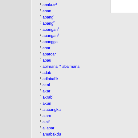
abakus
2
aban
abang
1
abang
2
abangan
1
abangan
2
abangga
abar
abatoar
abau
abimana ? abaimana
adab
adiabatik
akal
akar
akrab
1
akun
alabangka
alam
1
alat
1
aljabar
amabakdu