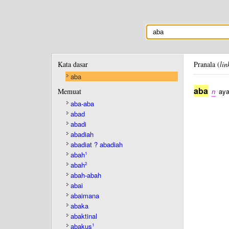
Kata dasar
Pranala (
lin
aba
aba
Memuat
n
aya
aba-aba
abad
abadi
abadiah
abadiat ? abadiah
abah
1
abah
2
abah-abah
abai
abaimana
abaka
abaktinal
abakus
1