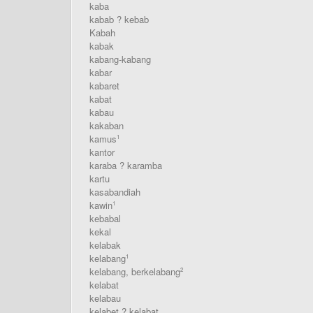
kaba
kabab ? kebab
Kabah
kabak
kabang-kabang
kabar
kabaret
kabat
kabau
kakaban
kamus
1
kantor
karaba ? karamba
kartu
kasabandiah
kawin
1
kebabal
kekal
kelabak
kelabang
1
kelabang, berkelabang
2
kelabat
kelabau
kelabet ? kelabat