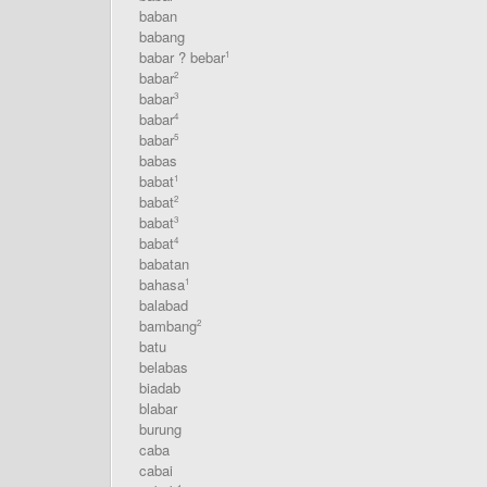
baban
babang
babar ? bebar
1
babar
2
babar
3
babar
4
babar
5
babas
babat
1
babat
2
babat
3
babat
4
babatan
bahasa
1
balabad
bambang
2
batu
belabas
biadab
blabar
burung
caba
cabai