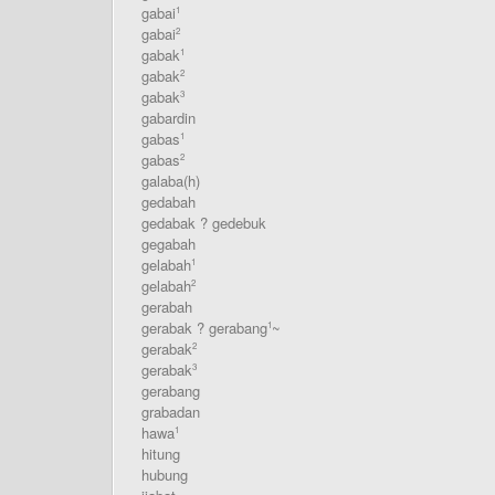
gabai
1
gabai
2
gabak
1
gabak
2
gabak
3
gabardin
gabas
1
gabas
2
galaba(h)
gedabah
gedabak ? gedebuk
gegabah
gelabah
1
gelabah
2
gerabah
gerabak ? gerabang
~
1
gerabak
2
gerabak
3
gerabang
grabadan
hawa
1
hitung
hubung