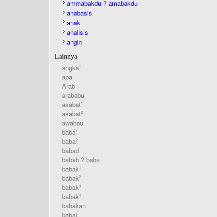
ammabakdu ? amabakdu
anabasis
anak
analisis
angin
Lainnya
angka
1
apa
Arab
arababu
asabat
1
asabat
2
awabau
baba
1
baba
2
babad
babah ? baba
babak
1
babak
2
babak
3
babak
4
babakan
babal