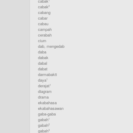
cabak
1
cabak
2
cabang
cabar
cabau
campah
cerabah
cium
dab, mengedab
daba
dabak
dabal
dabat
darmabakti
daya
1
derajat
1
diagram
drama
ekabahasa
ekabahasawan
gaba-gaba
gabah
1
gabah
2
gabah
3