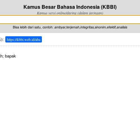
Kamus Besar Bahasa Indonesia (KBBI)
Kamus versi online/daring (dalam jaringan)
Bisa lebih dari satu, contoh:
ambyar,terjemah,integritas,sinonim,efektif,analisis
k
):
https://kbbi.web.id/aba
h; bapak