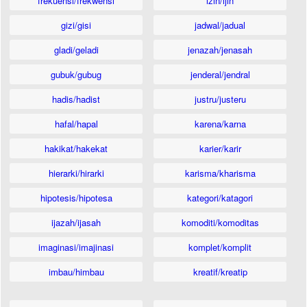
frekuensi/frekwensi
izin/ijin
gizi/gisi
jadwal/jadual
gladi/geladi
jenazah/jenasah
gubuk/gubug
jenderal/jendral
hadis/hadist
justru/justeru
hafal/hapal
karena/karna
hakikat/hakekat
karier/karir
hierarki/hirarki
karisma/kharisma
hipotesis/hipotesa
kategori/katagori
ijazah/ijasah
komoditi/komoditas
imaginasi/imajinasi
komplet/komplit
imbau/himbau
kreatif/kreatip