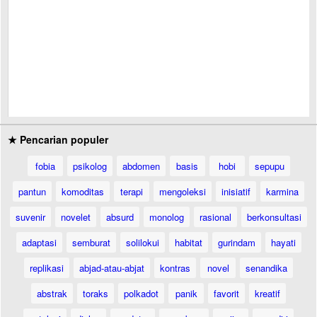
★ Pencarian populer
fobia
psikolog
abdomen
basis
hobi
sepupu
pantun
komoditas
terapi
mengoleksi
inisiatif
karmina
suvenir
novelet
absurd
monolog
rasional
berkonsultasi
adaptasi
semburat
solilokui
habitat
gurindam
hayati
replikasi
abjad-atau-abjat
kontras
novel
senandika
abstrak
toraks
polkadot
panik
favorit
kreatif