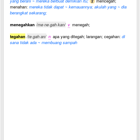
yang berani ~ mereka berbuat demikian itu;
mencegah;
2
menahan:
mereka tidak dapat ~ kemauannya; akulah yang ~ dia
berangkat sekarang;
menegahkan
/me·ne·gah·kan/
v
menegah;
tegahan
/te·gah·an/
n
apa yang ditegah; larangan; cegahan:
di
sana tidak ada ~ membuang sampah