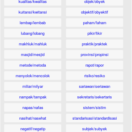
kualitas/kwalitas
objek/obyek
kuitansi/kwitansi
objektif/obyektif
lembap/lembab
paham/faham
lubang/lobang
pikir/fikir
makhluk/mahluk
praktik/praktek
masjid/mesjid
provinsi/propinsi
metode/metoda
rapot/rapor
menyolok/mencolok
risiko/resiko
miliar/milyar
sariawan/seriawan
nampak/tampak
sekretaris/sekertaris
napas/nafas
sistem/sistim
nasihat/nasehat
standarisasi/standardisasi
negatif/negatip
subjek/subyek