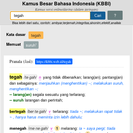
Kamus Besar Bahasa Indonesia (KBBI)
Kamus versi online/daring (dalam jaringan)
?
Bisa lebih dari satu, contoh:
ambyar,terjemah,integritas,sinonim,efektif,analisis
Kata dasar
tegah
Memuat
suruh
1
Pranala (
link
):
https://kbbi.web.id/tegah
tegah
/te·gah/
n
yang tidak dibenarkan; larang(an); pantang(an)
dan sebagainya:
menjauhkan (menghentikan) --; melakukan suruh,
menghentikan --;
-- larang(an)
segala sesuatu yang terlarang;
-- suruh
larangan dan perintah;
bertegah
/ber·te·gah/
v
terlarang:
tiada ~; melakukan rapat tidak
~ , hanya harus meminta izin lebih dahulu;
menegah
/me·ne·gah/
v
melarang:
ia ~ saya pergi; tiada
1