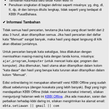
Tambahan kata-kata baru diluar KBBI edisi III
Penulisan singkatan di bagian definisi seperti misalnya: yg, dng, dl,
tt, dp, dr dan lainnya ditulis lengkap, tidak seperti yang terdapat di
KBBI PusatBahasa.
✔ Informasi Tambahan
Tidak semua hasil pencarian, terutama jika kata yang dicari terdiri dari 2
atau 3 huruf, akan ditampilkan semua. Jika hasil pencarian dari daftar
kata "Memuat" sangat banyak, maka hasil yang dapat langsung di klik
akan dibatasi jumlahnya.
Untuk pencarian banyak kata sekaligus, bisa dilakukan dengan
memisahkan masing-masing kata dengan tanda koma, misalnya:
(untuk mencari kata ajar, program dan
ajar,program,komputer
komputer). Jika ditemukan, hasil utama akan ditampilkan dalam kolom
"kata dasar" dan hasil yang berupa kata turunan akan ditampilkan dalam
kolom "Memuat".
Edisi online/daring ini merupakan alternatif versi KBBI Offline yang sudah
dibuat sebelumnya (dengan kosakata yang lebih banyak). Bagi yang ingin
mendapatkan KBBI Offline (tidak memerlukan koneksi internet), silakan
mengunjungi halaman web ini
KBBI Offline
. Jika ada masukan, saran dan
perbaikan terhadap kbbi daring ini, silakan mengirimkan ke alamat email:
ebta.setiawan || gmail || com