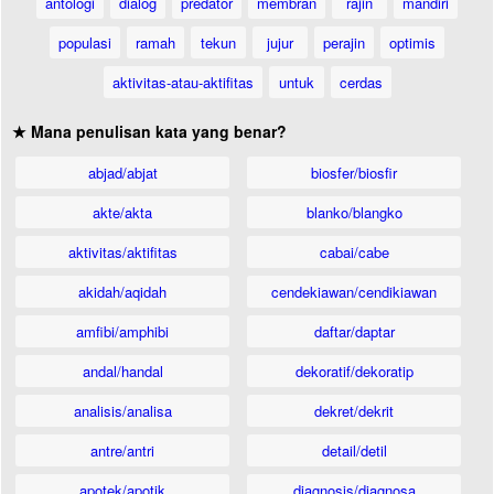
antologi
dialog
predator
membran
rajin
mandiri
populasi
ramah
tekun
jujur
perajin
optimis
aktivitas-atau-aktifitas
untuk
cerdas
★ Mana penulisan kata yang benar?
abjad/abjat
biosfer/biosfir
akte/akta
blanko/blangko
aktivitas/aktifitas
cabai/cabe
akidah/aqidah
cendekiawan/cendikiawan
amfibi/amphibi
daftar/daptar
andal/handal
dekoratif/dekoratip
analisis/analisa
dekret/dekrit
antre/antri
detail/detil
apotek/apotik
diagnosis/diagnosa