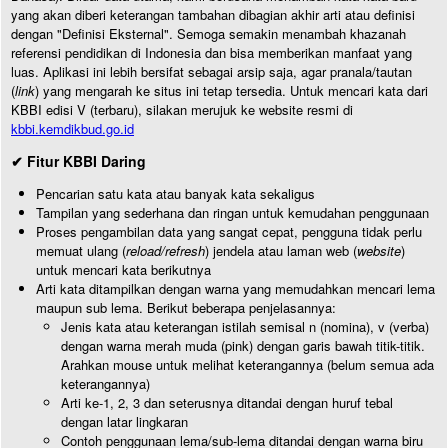
yang akan diberi keterangan tambahan dibagian akhir arti atau definisi
dengan "Definisi Eksternal". Semoga semakin menambah khazanah
referensi pendidikan di Indonesia dan bisa memberikan manfaat yang
luas. Aplikasi ini lebih bersifat sebagai arsip saja, agar pranala/tautan
(
link
) yang mengarah ke situs ini tetap tersedia. Untuk mencari kata dari
KBBI edisi V (terbaru), silakan merujuk ke website resmi di
kbbi.kemdikbud.go.id
✔ Fitur KBBI Daring
Pencarian satu kata atau banyak kata sekaligus
Tampilan yang sederhana dan ringan untuk kemudahan penggunaan
Proses pengambilan data yang sangat cepat, pengguna tidak perlu
memuat ulang (
reload/refresh
) jendela atau laman web (
website
)
untuk mencari kata berikutnya
Arti kata ditampilkan dengan warna yang memudahkan mencari lema
maupun sub lema. Berikut beberapa penjelasannya:
Jenis kata atau keterangan istilah semisal n (nomina), v (verba)
dengan warna merah muda (pink) dengan garis bawah titik-titik.
Arahkan mouse untuk melihat keterangannya (belum semua ada
keterangannya)
Arti ke-1, 2, 3 dan seterusnya ditandai dengan huruf tebal
dengan latar lingkaran
Contoh penggunaan lema/sub-lema ditandai dengan warna biru