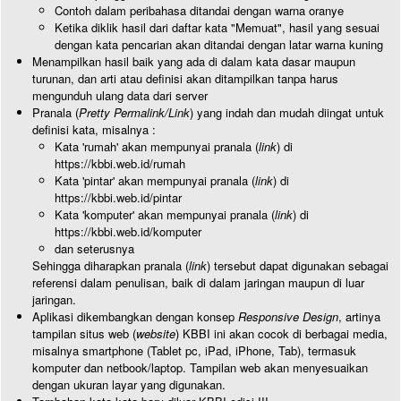
Contoh dalam peribahasa ditandai dengan warna oranye
Ketika diklik hasil dari daftar kata "Memuat", hasil yang sesuai
dengan kata pencarian akan ditandai dengan latar warna kuning
Menampilkan hasil baik yang ada di dalam kata dasar maupun
turunan, dan arti atau definisi akan ditampilkan tanpa harus
mengunduh ulang data dari server
Pranala (
Pretty Permalink/Link
) yang indah dan mudah diingat untuk
definisi kata, misalnya :
Kata 'rumah' akan mempunyai pranala (
link
) di
https://kbbi.web.id/rumah
Kata 'pintar' akan mempunyai pranala (
link
) di
https://kbbi.web.id/pintar
Kata 'komputer' akan mempunyai pranala (
link
) di
https://kbbi.web.id/komputer
dan seterusnya
Sehingga diharapkan pranala (
link
) tersebut dapat digunakan sebagai
referensi dalam penulisan, baik di dalam jaringan maupun di luar
jaringan.
Aplikasi dikembangkan dengan konsep
Responsive Design
, artinya
tampilan situs web (
website
) KBBI ini akan cocok di berbagai media,
misalnya smartphone (Tablet pc, iPad, iPhone, Tab), termasuk
komputer dan netbook/laptop. Tampilan web akan menyesuaikan
dengan ukuran layar yang digunakan.