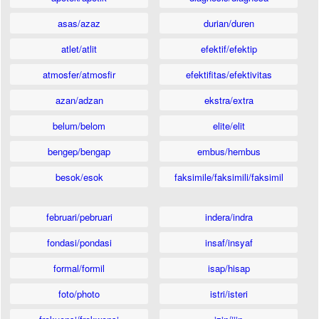
asas/azaz
durian/duren
atlet/atlit
efektif/efektip
atmosfer/atmosfir
efektifitas/efektivitas
azan/adzan
ekstra/extra
belum/belom
elite/elit
bengep/bengap
embus/hembus
besok/esok
faksimile/faksimili/faksimil
februari/pebruari
indera/indra
fondasi/pondasi
insaf/insyaf
formal/formil
isap/hisap
foto/photo
istri/isteri