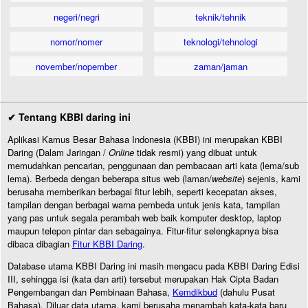
negeri/negri
teknik/tehnik
nomor/nomer
teknologi/tehnologi
november/nopember
zaman/jaman
✔ Tentang KBBI daring ini
Aplikasi Kamus Besar Bahasa Indonesia (KBBI) ini merupakan KBBI
Daring (Dalam Jaringan /
Online
tidak resmi) yang dibuat untuk
memudahkan pencarian, penggunaan dan pembacaan arti kata (lema/sub
lema). Berbeda dengan beberapa situs web (laman/
website
) sejenis, kami
berusaha memberikan berbagai fitur lebih, seperti kecepatan akses,
tampilan dengan berbagai warna pembeda untuk jenis kata, tampilan
yang pas untuk segala perambah web baik komputer desktop, laptop
maupun telepon pintar dan sebagainya. Fitur-fitur selengkapnya bisa
dibaca dibagian
Fitur KBBI Daring
.
Database utama KBBI Daring ini masih mengacu pada KBBI Daring Edisi
III, sehingga isi (kata dan arti) tersebut merupakan Hak Cipta Badan
Pengembangan dan Pembinaan Bahasa,
Kemdikbud
(dahulu Pusat
Bahasa). Diluar data utama, kami berusaha menambah kata-kata baru