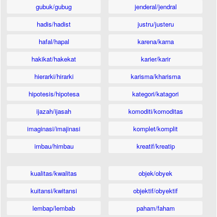
gubuk/gubug
jenderal/jendral
hadis/hadist
justru/justeru
hafal/hapal
karena/karna
hakikat/hakekat
karier/karir
hierarki/hirarki
karisma/kharisma
hipotesis/hipotesa
kategori/katagori
ijazah/ijasah
komoditi/komoditas
imaginasi/imajinasi
komplet/komplit
imbau/himbau
kreatif/kreatip
kualitas/kwalitas
objek/obyek
kuitansi/kwitansi
objektif/obyektif
lembap/lembab
paham/faham