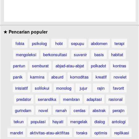
★ Pencarian populer
fobia
psikolog
hobi
sepupu
abdomen
terapi
mengoleksi
berkonsultasi
suvenir
basis
habitat
pantun
semburat
abjad-atau-abjat
polkadot
kontras
panik
karmina
absurd
komoditas
kreatif
novelet
inisiatif
solilokui
monolog
jujur
rajin
favorit
predator
senandika
membran
adaptasi
rasional
gurindam
novel
ramah
cerdas
abstrak
perajin
tekun
populasi
hayati
mengelak
dialog
antologi
mandiri
aktivitas-atau-aktifitas
toraks
optimis
replikasi