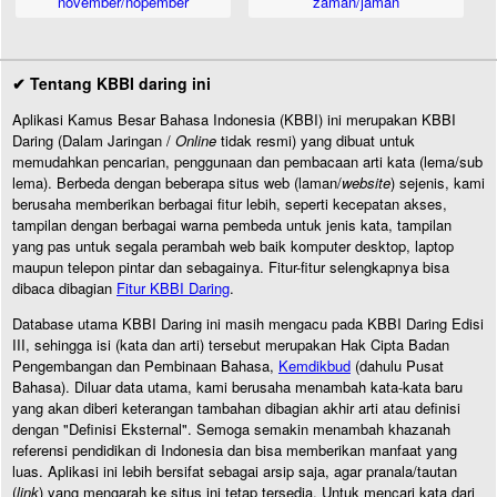
november/nopember
zaman/jaman
✔ Tentang KBBI daring ini
Aplikasi Kamus Besar Bahasa Indonesia (KBBI) ini merupakan KBBI
Daring (Dalam Jaringan /
Online
tidak resmi) yang dibuat untuk
memudahkan pencarian, penggunaan dan pembacaan arti kata (lema/sub
lema). Berbeda dengan beberapa situs web (laman/
website
) sejenis, kami
berusaha memberikan berbagai fitur lebih, seperti kecepatan akses,
tampilan dengan berbagai warna pembeda untuk jenis kata, tampilan
yang pas untuk segala perambah web baik komputer desktop, laptop
maupun telepon pintar dan sebagainya. Fitur-fitur selengkapnya bisa
dibaca dibagian
Fitur KBBI Daring
.
Database utama KBBI Daring ini masih mengacu pada KBBI Daring Edisi
III, sehingga isi (kata dan arti) tersebut merupakan Hak Cipta Badan
Pengembangan dan Pembinaan Bahasa,
Kemdikbud
(dahulu Pusat
Bahasa). Diluar data utama, kami berusaha menambah kata-kata baru
yang akan diberi keterangan tambahan dibagian akhir arti atau definisi
dengan "Definisi Eksternal". Semoga semakin menambah khazanah
referensi pendidikan di Indonesia dan bisa memberikan manfaat yang
luas. Aplikasi ini lebih bersifat sebagai arsip saja, agar pranala/tautan
(
link
) yang mengarah ke situs ini tetap tersedia. Untuk mencari kata dari