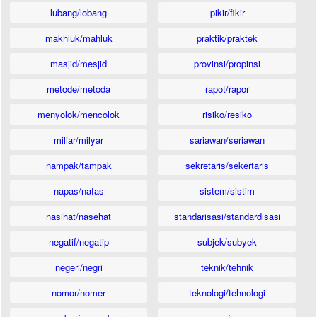
lubang/lobang
pikir/fikir
makhluk/mahluk
praktik/praktek
masjid/mesjid
provinsi/propinsi
metode/metoda
rapot/rapor
menyolok/mencolok
risiko/resiko
miliar/milyar
sariawan/seriawan
nampak/tampak
sekretaris/sekertaris
napas/nafas
sistem/sistim
nasihat/nasehat
standarisasi/standardisasi
negatif/negatip
subjek/subyek
negeri/negri
teknik/tehnik
nomor/nomer
teknologi/tehnologi