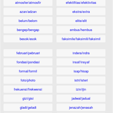
atmosfer/atmosfir
efektifitas/efektivitas
azan/adzan
ekstra/extra
belum/belom
elite/elit
bengep/bengap
embus/hembus
besok/esok
faksimile/faksimili/faksimil
februari/pebruari
indera/indra
fondasi/pondasi
insaf/insyaf
formal/formil
isap/hisap
foto/photo
istri/isteri
frekuensi/frekwensi
izin/ijin
gizi/gisi
jadwal/jadual
gladi/geladi
jenazah/jenasah