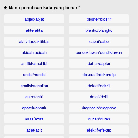
★ Mana penulisan kata yang benar?
abjad/abjat
biosfer/biosfir
akte/akta
blanko/blangko
aktivitas/aktifitas
cabai/cabe
akidah/aqidah
cendekiawan/cendikiawan
amfibi/amphibi
daftar/daptar
andal/handal
dekoratif/dekoratip
analisis/analisa
dekret/dekrit
antre/antri
detail/detil
apotek/apotik
diagnosis/diagnosa
asas/azaz
durian/duren
atlet/atlit
efektif/efektip