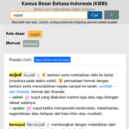
Kamus Besar Bahasa Indonesia (KBBI)
Kamus versi online/daring (dalam jaringan)
?
Bisa lebih dari satu, contoh:
ambyar,terjemah,integritas,sinonim,efektif,analisis
Kata dasar
sujud
Memuat
sembah
Pranala (
link
):
https://kbbi.web.id/sujud
sujud
/su·jud/
v
berlutut serta meletakkan dahi ke lantai
1
(misalnya pada waktu salat);
pernyataan hormat dengan
2
berlutut serta menundukkan kepala sampai ke tanah:
sembah --
dari Ananda,
hormat dari Ananda;
-- sahwi
Isl
sujud yang dilakukan karena lupa atau ragu bilangan
rakaat salatnya;
-- syukur
Isl
sujud ketika memperoleh kenikmatan, keberhasilan,
kegembiraan atau terlepas dari kesu-litan atau musibah;
bersujud
/ber·su·jud/
v
membungkuk dengan meletakkan dahi