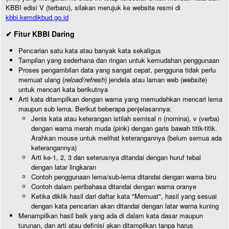
KBBI edisi V (terbaru), silakan merujuk ke website resmi di
kbbi.kemdikbud.go.id
✔ Fitur KBBI Daring
Pencarian satu kata atau banyak kata sekaligus
Tampilan yang sederhana dan ringan untuk kemudahan penggunaan
Proses pengambilan data yang sangat cepat, pengguna tidak perlu
memuat ulang (
reload/refresh
) jendela atau laman web (
website
)
untuk mencari kata berikutnya
Arti kata ditampilkan dengan warna yang memudahkan mencari lema
maupun sub lema. Berikut beberapa penjelasannya:
Jenis kata atau keterangan istilah semisal n (nomina), v (verba)
dengan warna merah muda (pink) dengan garis bawah titik-titik.
Arahkan mouse untuk melihat keterangannya (belum semua ada
keterangannya)
Arti ke-1, 2, 3 dan seterusnya ditandai dengan huruf tebal
dengan latar lingkaran
Contoh penggunaan lema/sub-lema ditandai dengan warna biru
Contoh dalam peribahasa ditandai dengan warna oranye
Ketika diklik hasil dari daftar kata "Memuat", hasil yang sesuai
dengan kata pencarian akan ditandai dengan latar warna kuning
Menampilkan hasil baik yang ada di dalam kata dasar maupun
turunan, dan arti atau definisi akan ditampilkan tanpa harus