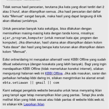
Tidak semua hasil pencarian, terutama jika kata yang dicari terdiri dari 2
atau 3 huruf, akan ditampilkan semua. Jika hasil pencarian dari daftar
kata "Memuat" sangat banyak, maka hasil yang dapat langsung di klik
akan dibatasi jumlahnya.
Untuk pencarian banyak kata sekaligus, bisa dilakukan dengan
memisahkan masing-masing kata dengan tanda koma, misalnya:
(untuk mencari kata ajar, program dan
ajar,program,komputer
komputer). Jika ditemukan, hasil utama akan ditampilkan dalam kolom
"kata dasar" dan hasil yang berupa kata turunan akan ditampilkan dalam
kolom "Memuat".
Edisi online/daring ini merupakan alternatif versi KBBI Offline yang sudah
dibuat sebelumnya (dengan kosakata yang lebih banyak). Bagi yang ingin
mendapatkan KBBI Offline (tidak memerlukan koneksi internet), silakan
mengunjungi halaman web ini
KBBI Offline
. Jika ada masukan, saran dan
perbaikan terhadap kbbi daring ini, silakan mengirimkan ke alamat email:
ebta.setiawan || gmail || com
Kami sebagai pengelola website berusaha untuk terus menyaring iklan
yang tampil agar tetap menampilkan iklan yang pantas. Tetapi jika anda
melihat iklan yang tidak sesuai atau tidak pantas di website kbbi.web.id,
ini silakan klik
Laporkan Iklan