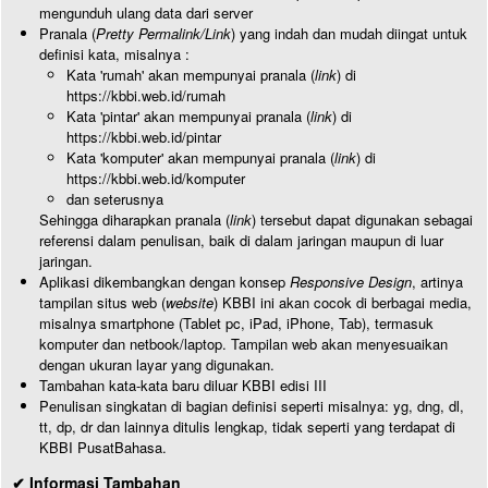
mengunduh ulang data dari server
Pranala (
Pretty Permalink/Link
) yang indah dan mudah diingat untuk
definisi kata, misalnya :
Kata 'rumah' akan mempunyai pranala (
link
) di
https://kbbi.web.id/rumah
Kata 'pintar' akan mempunyai pranala (
link
) di
https://kbbi.web.id/pintar
Kata 'komputer' akan mempunyai pranala (
link
) di
https://kbbi.web.id/komputer
dan seterusnya
Sehingga diharapkan pranala (
link
) tersebut dapat digunakan sebagai
referensi dalam penulisan, baik di dalam jaringan maupun di luar
jaringan.
Aplikasi dikembangkan dengan konsep
Responsive Design
, artinya
tampilan situs web (
website
) KBBI ini akan cocok di berbagai media,
misalnya smartphone (Tablet pc, iPad, iPhone, Tab), termasuk
komputer dan netbook/laptop. Tampilan web akan menyesuaikan
dengan ukuran layar yang digunakan.
Tambahan kata-kata baru diluar KBBI edisi III
Penulisan singkatan di bagian definisi seperti misalnya: yg, dng, dl,
tt, dp, dr dan lainnya ditulis lengkap, tidak seperti yang terdapat di
KBBI PusatBahasa.
✔ Informasi Tambahan