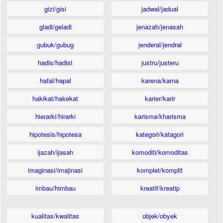
gizi/gisi
jadwal/jadual
gladi/geladi
jenazah/jenasah
gubuk/gubug
jenderal/jendral
hadis/hadist
justru/justeru
hafal/hapal
karena/karna
hakikat/hakekat
karier/karir
hierarki/hirarki
karisma/kharisma
hipotesis/hipotesa
kategori/katagori
ijazah/ijasah
komoditi/komoditas
imaginasi/imajinasi
komplet/komplit
imbau/himbau
kreatif/kreatip
kualitas/kwalitas
objek/obyek