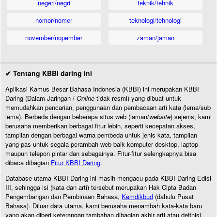
negeri/negri
teknik/tehnik
nomor/nomer
teknologi/tehnologi
november/nopember
zaman/jaman
✔ Tentang KBBI daring ini
Aplikasi Kamus Besar Bahasa Indonesia (KBBI) ini merupakan KBBI
Daring (Dalam Jaringan /
Online
tidak resmi) yang dibuat untuk
memudahkan pencarian, penggunaan dan pembacaan arti kata (lema/sub
lema). Berbeda dengan beberapa situs web (laman/
website
) sejenis, kami
berusaha memberikan berbagai fitur lebih, seperti kecepatan akses,
tampilan dengan berbagai warna pembeda untuk jenis kata, tampilan
yang pas untuk segala perambah web baik komputer desktop, laptop
maupun telepon pintar dan sebagainya. Fitur-fitur selengkapnya bisa
dibaca dibagian
Fitur KBBI Daring
.
Database utama KBBI Daring ini masih mengacu pada KBBI Daring Edisi
III, sehingga isi (kata dan arti) tersebut merupakan Hak Cipta Badan
Pengembangan dan Pembinaan Bahasa,
Kemdikbud
(dahulu Pusat
Bahasa). Diluar data utama, kami berusaha menambah kata-kata baru
yang akan diberi keterangan tambahan dibagian akhir arti atau definisi