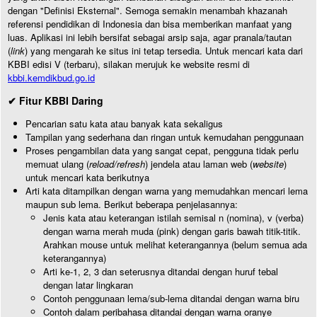
dengan "Definisi Eksternal". Semoga semakin menambah khazanah
referensi pendidikan di Indonesia dan bisa memberikan manfaat yang
luas. Aplikasi ini lebih bersifat sebagai arsip saja, agar pranala/tautan
(
link
) yang mengarah ke situs ini tetap tersedia. Untuk mencari kata dari
KBBI edisi V (terbaru), silakan merujuk ke website resmi di
kbbi.kemdikbud.go.id
✔ Fitur KBBI Daring
Pencarian satu kata atau banyak kata sekaligus
Tampilan yang sederhana dan ringan untuk kemudahan penggunaan
Proses pengambilan data yang sangat cepat, pengguna tidak perlu
memuat ulang (
reload/refresh
) jendela atau laman web (
website
)
untuk mencari kata berikutnya
Arti kata ditampilkan dengan warna yang memudahkan mencari lema
maupun sub lema. Berikut beberapa penjelasannya:
Jenis kata atau keterangan istilah semisal n (nomina), v (verba)
dengan warna merah muda (pink) dengan garis bawah titik-titik.
Arahkan mouse untuk melihat keterangannya (belum semua ada
keterangannya)
Arti ke-1, 2, 3 dan seterusnya ditandai dengan huruf tebal
dengan latar lingkaran
Contoh penggunaan lema/sub-lema ditandai dengan warna biru
Contoh dalam peribahasa ditandai dengan warna oranye