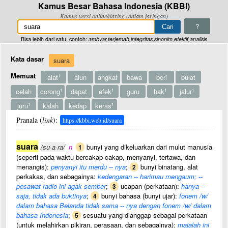
Kamus Besar Bahasa Indonesia (KBBI)
Kamus versi online/daring (dalam jaringan)
?
Bisa lebih dari satu, contoh:
ambyar,terjemah,integritas,sinonim,efektif,analisis
Kata dasar
suara
Memuat
alat
alun
angkat
bawa
beri
bulat
1
celah
corong
dapat
efek
guru
hak
jalur
1
1
1
1
juru
kalah
kedap
keras
1
1
Lainnya
kotak
menang
padu
pancing
pita
pungut v
Pranala (
link
):
https://kbbi.web.id/suara
redam
salur
sandi
seni
sulih
surat
1
1
2
1
suara
surat ? surah
tangkap
tarik
tata
tekan
tindih
2
/su·a·ra/
n
bunyi yang dikeluarkan dari mulut manusia
1
(seperti pada waktu bercakap-cakap, menyanyi, tertawa, dan
undi
pungut, memungut
menangis):
penyanyi itu merdu -- nya
;
bunyi binatang, alat
2
perkakas, dan sebagainya:
kedengaran -- harimau mengaum; --
pesawat radio ini agak sember
;
ucapan (perkataan):
hanya --
3
saja, tidak ada buktinya
;
bunyi bahasa (bunyi ujar):
fonem /w/
4
dalam bahasa Belanda tidak sama -- nya dengan fonem /w/ dalam
bahasa Indonesia
;
sesuatu yang dianggap sebagai perkataan
5
(untuk melahirkan pikiran, perasaan, dan sebagainya):
majalah ini