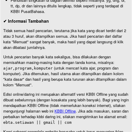
Penulisan singkatan di bagian definisi seperti misalnya: yg, dng, dl,
tt, dp, dr dan lainnya ditulis lengkap, tidak seperti yang terdapat di
KBBI PusatBahasa.
✔ Informasi Tambahan
Tidak semua hasil pencarian, terutama jika kata yang dicari terdiri dari 2
atau 3 huruf, akan ditampilkan semua. Jika hasil pencarian dari daftar
kata "Memuat" sangat banyak, maka hasil yang dapat langsung di klik
akan dibatasi jumlahnya.
Untuk pencarian banyak kata sekaligus, bisa dilakukan dengan
memisahkan masing-masing kata dengan tanda koma, misalnya:
(untuk mencari kata ajar, program dan
ajar,program,komputer
komputer). Jika ditemukan, hasil utama akan ditampilkan dalam kolom
"kata dasar" dan hasil yang berupa kata turunan akan ditampilkan dalam
kolom "Memuat".
Edisi online/daring ini merupakan alternatif versi KBBI Offline yang sudah
dibuat sebelumnya (dengan kosakata yang lebih banyak). Bagi yang ingin
mendapatkan KBBI Offline (tidak memerlukan koneksi internet), silakan
mengunjungi halaman web ini
KBBI Offline
. Jika ada masukan, saran dan
perbaikan terhadap kbbi daring ini, silakan mengirimkan ke alamat email:
ebta.setiawan || gmail || com
Kami sebagai pengelola website berusaha untuk terus menyaring iklan