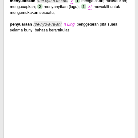
menyuarakan
/me·nyu·a·ra·kan/
v
mengatakan; melisankan;
1
mengucapkan;
menyanyikan (lagu);
ki
mewakili untuk
2
3
mengemukakan sesuatu;
penyuaraan
/pe·nyu·a·ra·an/
n Ling
penggetaran pita suara
selama bunyi bahasa berartikulasi