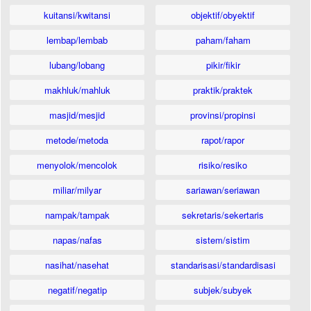
kuitansi/kwitansi
objektif/obyektif
lembap/lembab
paham/faham
lubang/lobang
pikir/fikir
makhluk/mahluk
praktik/praktek
masjid/mesjid
provinsi/propinsi
metode/metoda
rapot/rapor
menyolok/mencolok
risiko/resiko
miliar/milyar
sariawan/seriawan
nampak/tampak
sekretaris/sekertaris
napas/nafas
sistem/sistim
nasihat/nasehat
standarisasi/standardisasi
negatif/negatip
subjek/subyek