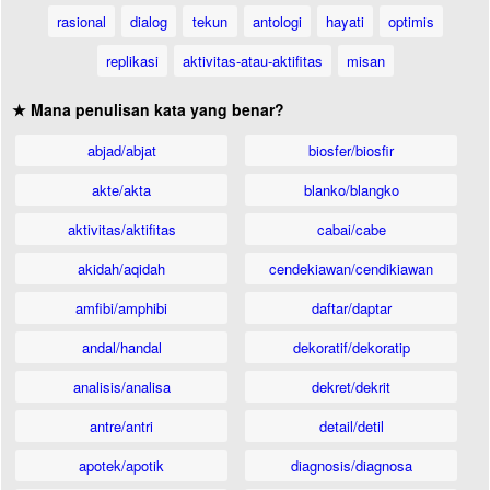
rasional
dialog
tekun
antologi
hayati
optimis
replikasi
aktivitas-atau-aktifitas
misan
★ Mana penulisan kata yang benar?
abjad/abjat
biosfer/biosfir
akte/akta
blanko/blangko
aktivitas/aktifitas
cabai/cabe
akidah/aqidah
cendekiawan/cendikiawan
amfibi/amphibi
daftar/daptar
andal/handal
dekoratif/dekoratip
analisis/analisa
dekret/dekrit
antre/antri
detail/detil
apotek/apotik
diagnosis/diagnosa