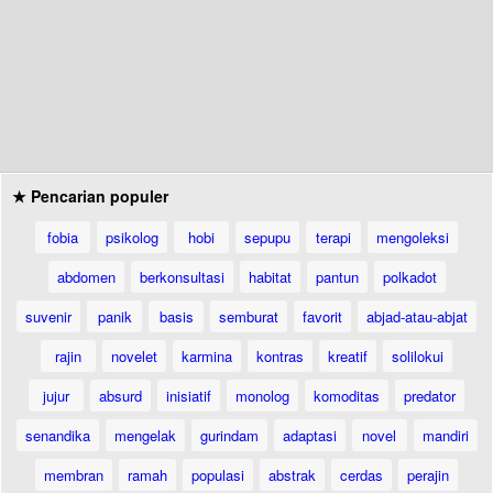
★ Pencarian populer
fobia
psikolog
hobi
sepupu
terapi
mengoleksi
abdomen
berkonsultasi
habitat
pantun
polkadot
suvenir
panik
basis
semburat
favorit
abjad-atau-abjat
rajin
novelet
karmina
kontras
kreatif
solilokui
jujur
absurd
inisiatif
monolog
komoditas
predator
senandika
mengelak
gurindam
adaptasi
novel
mandiri
membran
ramah
populasi
abstrak
cerdas
perajin