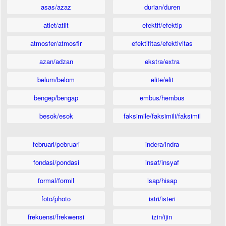
asas/azaz
durian/duren
atlet/atlit
efektif/efektip
atmosfer/atmosfir
efektifitas/efektivitas
azan/adzan
ekstra/extra
belum/belom
elite/elit
bengep/bengap
embus/hembus
besok/esok
faksimile/faksimili/faksimil
februari/pebruari
indera/indra
fondasi/pondasi
insaf/insyaf
formal/formil
isap/hisap
foto/photo
istri/isteri
frekuensi/frekwensi
izin/ijin