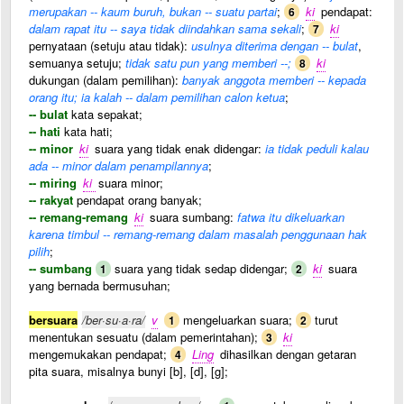
merupakan -- kaum buruh, bukan -- suatu partai
;
ki
pendapat:
6
dalam rapat itu -- saya tidak diindahkan sama sekali
;
ki
7
pernyataan (setuju atau tidak):
usulnya diterima dengan -- bulat
,
semuanya setuju;
tidak satu pun yang memberi --;
ki
8
dukungan (dalam pemilihan):
banyak anggota memberi -- kepada
orang itu; ia kalah -- dalam pemilihan calon ketua
;
-- bulat
kata sepakat;
-- hati
kata hati;
-- minor
ki
suara yang tidak enak didengar:
ia tidak peduli kalau
ada -- minor dalam penampilannya
;
-- miring
ki
suara minor;
-- rakyat
pendapat orang banyak;
-- remang-remang
ki
suara sumbang:
fatwa itu dikeluarkan
karena timbul -- remang-remang dalam masalah penggunaan hak
pilih
;
-- sumbang
suara yang tidak sedap didengar;
ki
suara
1
2
yang bernada bermusuhan;
bersuara
/ber·su·a·ra/
v
mengeluarkan suara;
turut
1
2
menentukan sesuatu (dalam pemerintahan);
ki
3
mengemukakan pendapat;
Ling
dihasilkan dengan getaran
4
pita suara, misalnya bunyi [b], [d], [g];