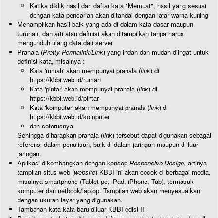
Ketika diklik hasil dari daftar kata "Memuat", hasil yang sesuai
dengan kata pencarian akan ditandai dengan latar warna kuning
Menampilkan hasil baik yang ada di dalam kata dasar maupun
turunan, dan arti atau definisi akan ditampilkan tanpa harus
mengunduh ulang data dari server
Pranala (
Pretty Permalink/Link
) yang indah dan mudah diingat untuk
definisi kata, misalnya :
Kata 'rumah' akan mempunyai pranala (
link
) di
https://kbbi.web.id/rumah
Kata 'pintar' akan mempunyai pranala (
link
) di
https://kbbi.web.id/pintar
Kata 'komputer' akan mempunyai pranala (
link
) di
https://kbbi.web.id/komputer
dan seterusnya
Sehingga diharapkan pranala (
link
) tersebut dapat digunakan sebagai
referensi dalam penulisan, baik di dalam jaringan maupun di luar
jaringan.
Aplikasi dikembangkan dengan konsep
Responsive Design
, artinya
tampilan situs web (
website
) KBBI ini akan cocok di berbagai media,
misalnya smartphone (Tablet pc, iPad, iPhone, Tab), termasuk
komputer dan netbook/laptop. Tampilan web akan menyesuaikan
dengan ukuran layar yang digunakan.
Tambahan kata-kata baru diluar KBBI edisi III