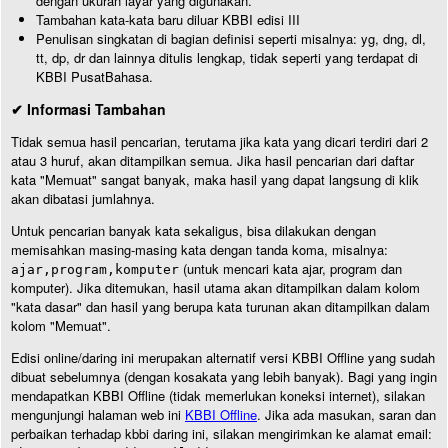
dengan ukuran layar yang digunakan.
Tambahan kata-kata baru diluar KBBI edisi III
Penulisan singkatan di bagian definisi seperti misalnya: yg, dng, dl,
tt, dp, dr dan lainnya ditulis lengkap, tidak seperti yang terdapat di
KBBI PusatBahasa.
✔ Informasi Tambahan
Tidak semua hasil pencarian, terutama jika kata yang dicari terdiri dari 2
atau 3 huruf, akan ditampilkan semua. Jika hasil pencarian dari daftar
kata "Memuat" sangat banyak, maka hasil yang dapat langsung di klik
akan dibatasi jumlahnya.
Untuk pencarian banyak kata sekaligus, bisa dilakukan dengan
memisahkan masing-masing kata dengan tanda koma, misalnya:
(untuk mencari kata ajar, program dan
ajar,program,komputer
komputer). Jika ditemukan, hasil utama akan ditampilkan dalam kolom
"kata dasar" dan hasil yang berupa kata turunan akan ditampilkan dalam
kolom "Memuat".
Edisi online/daring ini merupakan alternatif versi KBBI Offline yang sudah
dibuat sebelumnya (dengan kosakata yang lebih banyak). Bagi yang ingin
mendapatkan KBBI Offline (tidak memerlukan koneksi internet), silakan
mengunjungi halaman web ini
KBBI Offline
. Jika ada masukan, saran dan
perbaikan terhadap kbbi daring ini, silakan mengirimkan ke alamat email: