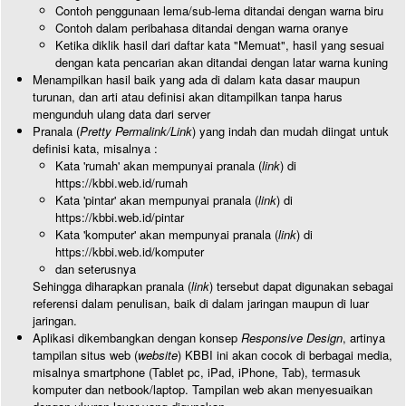
Contoh penggunaan lema/sub-lema ditandai dengan warna biru
Contoh dalam peribahasa ditandai dengan warna oranye
Ketika diklik hasil dari daftar kata "Memuat", hasil yang sesuai
dengan kata pencarian akan ditandai dengan latar warna kuning
Menampilkan hasil baik yang ada di dalam kata dasar maupun
turunan, dan arti atau definisi akan ditampilkan tanpa harus
mengunduh ulang data dari server
Pranala (
Pretty Permalink/Link
) yang indah dan mudah diingat untuk
definisi kata, misalnya :
Kata 'rumah' akan mempunyai pranala (
link
) di
https://kbbi.web.id/rumah
Kata 'pintar' akan mempunyai pranala (
link
) di
https://kbbi.web.id/pintar
Kata 'komputer' akan mempunyai pranala (
link
) di
https://kbbi.web.id/komputer
dan seterusnya
Sehingga diharapkan pranala (
link
) tersebut dapat digunakan sebagai
referensi dalam penulisan, baik di dalam jaringan maupun di luar
jaringan.
Aplikasi dikembangkan dengan konsep
Responsive Design
, artinya
tampilan situs web (
website
) KBBI ini akan cocok di berbagai media,
misalnya smartphone (Tablet pc, iPad, iPhone, Tab), termasuk
komputer dan netbook/laptop. Tampilan web akan menyesuaikan