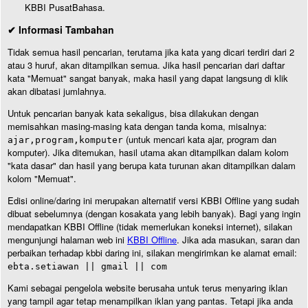
KBBI PusatBahasa.
✔ Informasi Tambahan
Tidak semua hasil pencarian, terutama jika kata yang dicari terdiri dari 2
atau 3 huruf, akan ditampilkan semua. Jika hasil pencarian dari daftar
kata "Memuat" sangat banyak, maka hasil yang dapat langsung di klik
akan dibatasi jumlahnya.
Untuk pencarian banyak kata sekaligus, bisa dilakukan dengan
memisahkan masing-masing kata dengan tanda koma, misalnya:
(untuk mencari kata ajar, program dan
ajar,program,komputer
komputer). Jika ditemukan, hasil utama akan ditampilkan dalam kolom
"kata dasar" dan hasil yang berupa kata turunan akan ditampilkan dalam
kolom "Memuat".
Edisi online/daring ini merupakan alternatif versi KBBI Offline yang sudah
dibuat sebelumnya (dengan kosakata yang lebih banyak). Bagi yang ingin
mendapatkan KBBI Offline (tidak memerlukan koneksi internet), silakan
mengunjungi halaman web ini
KBBI Offline
. Jika ada masukan, saran dan
perbaikan terhadap kbbi daring ini, silakan mengirimkan ke alamat email:
ebta.setiawan || gmail || com
Kami sebagai pengelola website berusaha untuk terus menyaring iklan
yang tampil agar tetap menampilkan iklan yang pantas. Tetapi jika anda