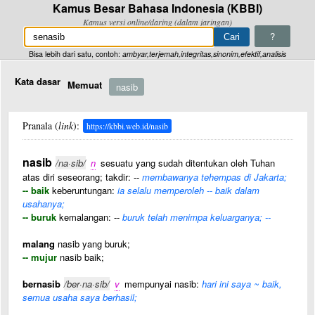
Kamus Besar Bahasa Indonesia (KBBI)
Kamus versi online/daring (dalam jaringan)
?
Bisa lebih dari satu, contoh:
ambyar,terjemah,integritas,sinonim,efektif,analisis
Kata dasar
Memuat
nasib
Pranala (
link
):
https://kbbi.web.id/nasib
nasib
/na·sib/
n
sesuatu yang sudah ditentukan oleh Tuhan
atas diri seseorang; takdir: --
membawanya tehempas di Jakarta;
-- baik
keberuntungan:
ia selalu memperoleh -- baik dalam
usahanya;
-- buruk
kemalangan: --
buruk telah menimpa keluarganya; --
malang
nasib yang buruk;
-- mujur
nasib baik;
bernasib
/ber·na·sib/
v
mempunyai nasib:
hari ini saya ~ baik,
semua usaha saya berhasil;