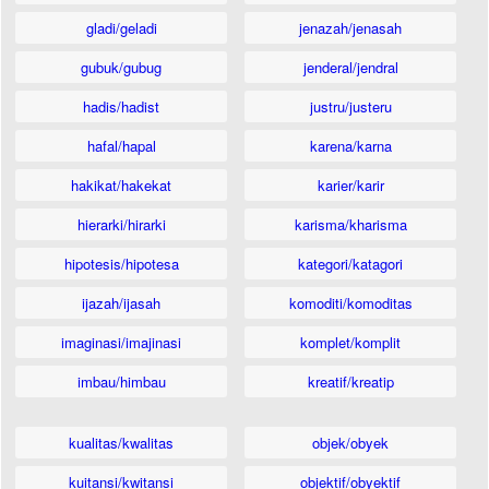
gladi/geladi
jenazah/jenasah
gubuk/gubug
jenderal/jendral
hadis/hadist
justru/justeru
hafal/hapal
karena/karna
hakikat/hakekat
karier/karir
hierarki/hirarki
karisma/kharisma
hipotesis/hipotesa
kategori/katagori
ijazah/ijasah
komoditi/komoditas
imaginasi/imajinasi
komplet/komplit
imbau/himbau
kreatif/kreatip
kualitas/kwalitas
objek/obyek
kuitansi/kwitansi
objektif/obyektif