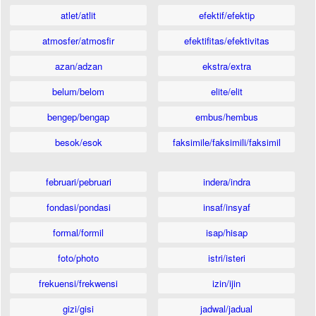
atlet/atlit
efektif/efektip
atmosfer/atmosfir
efektifitas/efektivitas
azan/adzan
ekstra/extra
belum/belom
elite/elit
bengep/bengap
embus/hembus
besok/esok
faksimile/faksimili/faksimil
februari/pebruari
indera/indra
fondasi/pondasi
insaf/insyaf
formal/formil
isap/hisap
foto/photo
istri/isteri
frekuensi/frekwensi
izin/ijin
gizi/gisi
jadwal/jadual