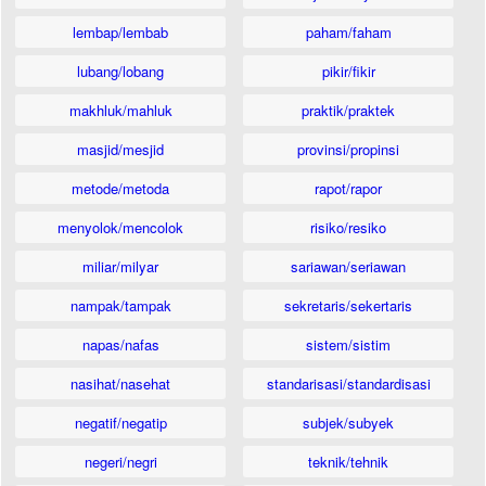
lembap/lembab
paham/faham
lubang/lobang
pikir/fikir
makhluk/mahluk
praktik/praktek
masjid/mesjid
provinsi/propinsi
metode/metoda
rapot/rapor
menyolok/mencolok
risiko/resiko
miliar/milyar
sariawan/seriawan
nampak/tampak
sekretaris/sekertaris
napas/nafas
sistem/sistim
nasihat/nasehat
standarisasi/standardisasi
negatif/negatip
subjek/subyek
negeri/negri
teknik/tehnik