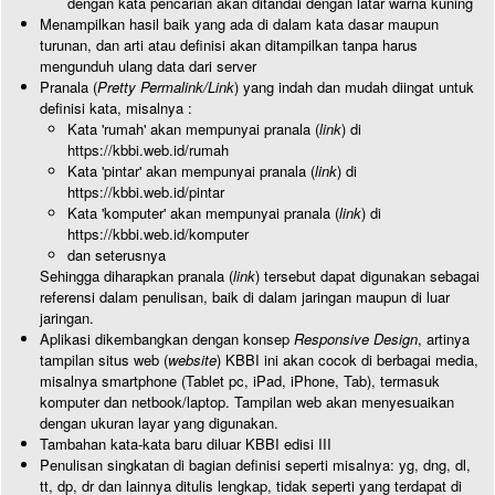
dengan kata pencarian akan ditandai dengan latar warna kuning
Menampilkan hasil baik yang ada di dalam kata dasar maupun
turunan, dan arti atau definisi akan ditampilkan tanpa harus
mengunduh ulang data dari server
Pranala (
Pretty Permalink/Link
) yang indah dan mudah diingat untuk
definisi kata, misalnya :
Kata 'rumah' akan mempunyai pranala (
link
) di
https://kbbi.web.id/rumah
Kata 'pintar' akan mempunyai pranala (
link
) di
https://kbbi.web.id/pintar
Kata 'komputer' akan mempunyai pranala (
link
) di
https://kbbi.web.id/komputer
dan seterusnya
Sehingga diharapkan pranala (
link
) tersebut dapat digunakan sebagai
referensi dalam penulisan, baik di dalam jaringan maupun di luar
jaringan.
Aplikasi dikembangkan dengan konsep
Responsive Design
, artinya
tampilan situs web (
website
) KBBI ini akan cocok di berbagai media,
misalnya smartphone (Tablet pc, iPad, iPhone, Tab), termasuk
komputer dan netbook/laptop. Tampilan web akan menyesuaikan
dengan ukuran layar yang digunakan.
Tambahan kata-kata baru diluar KBBI edisi III
Penulisan singkatan di bagian definisi seperti misalnya: yg, dng, dl,
tt, dp, dr dan lainnya ditulis lengkap, tidak seperti yang terdapat di