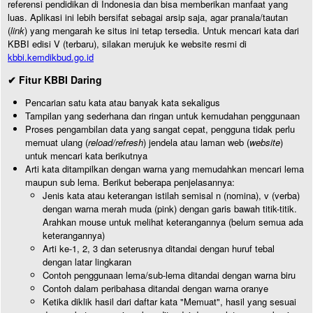
referensi pendidikan di Indonesia dan bisa memberikan manfaat yang
luas. Aplikasi ini lebih bersifat sebagai arsip saja, agar pranala/tautan
(
link
) yang mengarah ke situs ini tetap tersedia. Untuk mencari kata dari
KBBI edisi V (terbaru), silakan merujuk ke website resmi di
kbbi.kemdikbud.go.id
✔ Fitur KBBI Daring
Pencarian satu kata atau banyak kata sekaligus
Tampilan yang sederhana dan ringan untuk kemudahan penggunaan
Proses pengambilan data yang sangat cepat, pengguna tidak perlu
memuat ulang (
reload/refresh
) jendela atau laman web (
website
)
untuk mencari kata berikutnya
Arti kata ditampilkan dengan warna yang memudahkan mencari lema
maupun sub lema. Berikut beberapa penjelasannya:
Jenis kata atau keterangan istilah semisal n (nomina), v (verba)
dengan warna merah muda (pink) dengan garis bawah titik-titik.
Arahkan mouse untuk melihat keterangannya (belum semua ada
keterangannya)
Arti ke-1, 2, 3 dan seterusnya ditandai dengan huruf tebal
dengan latar lingkaran
Contoh penggunaan lema/sub-lema ditandai dengan warna biru
Contoh dalam peribahasa ditandai dengan warna oranye
Ketika diklik hasil dari daftar kata "Memuat", hasil yang sesuai