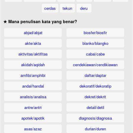
cerdas
tekun
deru
★ Mana penulisan kata yang benar?
abjad/abjat
biosfer/biosfir
akte/akta
blanko/blangko
aktivitas/aktifitas
cabai/cabe
akidah/aqidah
cendekiawan/cendikiawan
amfibi/amphibi
daftar/daptar
andal/handal
dekoratif/dekoratip
analisis/analisa
dekret/dekrit
antre/antri
detail/detil
apotek/apotik
diagnosis/diagnosa
asas/azaz
durian/duren