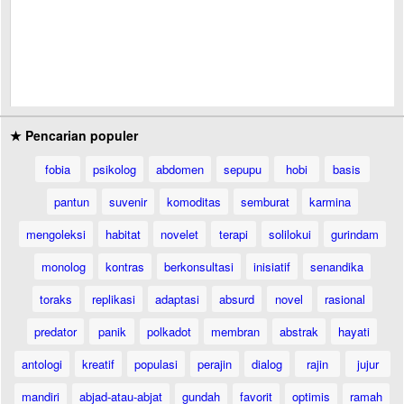
★ Pencarian populer
fobia
psikolog
abdomen
sepupu
hobi
basis
pantun
suvenir
komoditas
semburat
karmina
mengoleksi
habitat
novelet
terapi
solilokui
gurindam
monolog
kontras
berkonsultasi
inisiatif
senandika
toraks
replikasi
adaptasi
absurd
novel
rasional
predator
panik
polkadot
membran
abstrak
hayati
antologi
kreatif
populasi
perajin
dialog
rajin
jujur
mandiri
abjad-atau-abjat
gundah
favorit
optimis
ramah