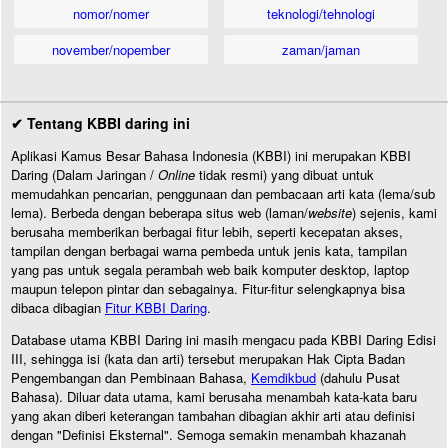
nomor/nomer
teknologi/tehnologi
november/nopember
zaman/jaman
✔ Tentang KBBI daring ini
Aplikasi Kamus Besar Bahasa Indonesia (KBBI) ini merupakan KBBI
Daring (Dalam Jaringan /
Online
tidak resmi) yang dibuat untuk
memudahkan pencarian, penggunaan dan pembacaan arti kata (lema/sub
lema). Berbeda dengan beberapa situs web (laman/
website
) sejenis, kami
berusaha memberikan berbagai fitur lebih, seperti kecepatan akses,
tampilan dengan berbagai warna pembeda untuk jenis kata, tampilan
yang pas untuk segala perambah web baik komputer desktop, laptop
maupun telepon pintar dan sebagainya. Fitur-fitur selengkapnya bisa
dibaca dibagian
Fitur KBBI Daring
.
Database utama KBBI Daring ini masih mengacu pada KBBI Daring Edisi
III, sehingga isi (kata dan arti) tersebut merupakan Hak Cipta Badan
Pengembangan dan Pembinaan Bahasa,
Kemdikbud
(dahulu Pusat
Bahasa). Diluar data utama, kami berusaha menambah kata-kata baru
yang akan diberi keterangan tambahan dibagian akhir arti atau definisi
dengan "Definisi Eksternal". Semoga semakin menambah khazanah