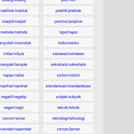
makhluk/mahluk
praktik/praktek
masjid/mesjid
provinsi/propinsi
metode/metoda
rapot/rapor
enyolok/mencolok
risiko/resiko
miliar/milyar
sariawan/seriawan
nampak/tampak
sekretaris/sekertaris
napas/nafas
sistem/sistim
nasihat/nasehat
standarisasi/standardisasi
negatif/negatip
subjek/subyek
negeri/negri
teknik/tehnik
nomor/nomer
teknologi/tehnologi
ovember/nopember
zaman/jaman