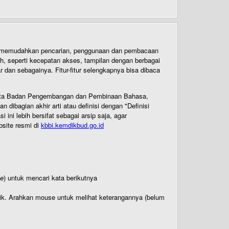
uk memudahkan pencarian, penggunaan dan pembacaan
ih, seperti kecepatan akses, tampilan dengan berbagai
dan sebagainya. Fitur-fitur selengkapnya bisa dibaca
 Cipta Badan Pengembangan dan Pembinaan Bahasa,
ibagian akhir arti atau definisi dengan "Definisi
ni lebih bersifat sebagai arsip saja, agar
bsite resmi di
kbbi.kemdikbud.go.id
te
) untuk mencari kata berikutnya
titik. Arahkan mouse untuk melihat keterangannya (belum