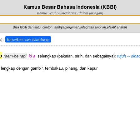
Kamus Besar Bahasa Indonesia (KBBI)
Kamus versi online/daring (dalam jaringan)
Bisa lebih dari satu, contoh:
ambyar,terjemah,integritas,sinonim,efektif,analisis
k
):
https://kbbi.web.id/semberap
p
/sem·be·rap/
kl a
selengkap (pakaian, sirih, dan sebagainya):
tujuh -- dih
h lengkap dengan gambir, tembakau, pinang, dan kapur