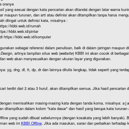
a oranye
hasil yang sesuai dengan kata pencarian akan ditandai dengan latar warna kuni
r maupun turunan, dan arti atau definisi akan ditampilkan tanpa harus mengu
h diingat untuk definisi kata, misalnya :
 https://kbbi.web.id/rumah
https://kbbi.web.id/pintar
 di https://kbbi.web.id/komputer
igunakan sebagai referensi dalam penulisan, baik di dalam jaringan maupun di 
 Design
, artinya tampilan situs web (
website
) KBBI ini akan cocok di berbaga
ilan web akan menyesuaikan dengan ukuran layar yang digunakan.
nya: yg, dng, dl, tt, dp, dr dan lainnya ditulis lengkap, tidak seperti yang te
cari terdiri dari 2 atau 3 huruf, akan ditampilkan semua. Jika hasil pencarian
an dengan memisahkan masing-masing kata dengan tanda koma, misalnya:
aj
an ditampilkan dalam kolom "kata dasar" dan hasil yang berupa kata turuna
I Offline yang sudah dibuat sebelumnya (dengan kosakata yang lebih banyak). 
aman web ini
KBBI Offline
. Jika ada masukan, saran dan perbaikan terhadap kb