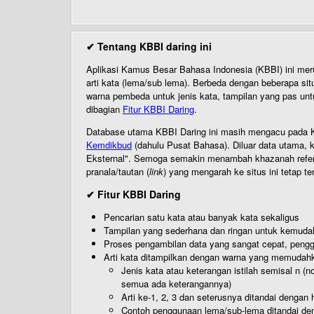
✔ Tentang KBBI daring ini
Aplikasi Kamus Besar Bahasa Indonesia (KBBI) ini me
arti kata (lema/sub lema). Berbeda dengan beberapa sit
warna pembeda untuk jenis kata, tampilan yang pas unt
dibagian
Fitur KBBI Daring
.
Database utama KBBI Daring ini masih mengacu pada KB
Kemdikbud
(dahulu Pusat Bahasa). Diluar data utama, k
Eksternal". Semoga semakin menambah khazanah referensi
pranala/tautan (
link
) yang mengarah ke situs ini tetap te
✔ Fitur KBBI Daring
Pencarian satu kata atau banyak kata sekaligus
Tampilan yang sederhana dan ringan untuk kemud
Proses pengambilan data yang sangat cepat, pengg
Arti kata ditampilkan dengan warna yang memudah
Jenis kata atau keterangan istilah semisal n (
semua ada keterangannya)
Arti ke-1, 2, 3 dan seterusnya ditandai dengan h
Contoh penggunaan lema/sub-lema ditandai den