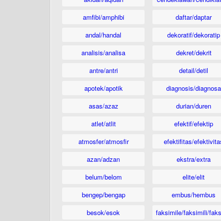
amfibi/amphibi
daftar/daptar
andal/handal
dekoratif/dekoratip
analisis/analisa
dekret/dekrit
antre/antri
detail/detil
apotek/apotik
diagnosis/diagnosa
asas/azaz
durian/duren
atlet/atlit
efektif/efektip
atmosfer/atmosfir
efektifitas/efektivita
azan/adzan
ekstra/extra
belum/belom
elite/elit
bengep/bengap
embus/hembus
besok/esok
faksimile/faksimili/faks