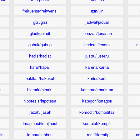
frekuensi/frekwensi
izin/ijin
gizi/gisi
jadwal/jadual
gladi/geladi
jenazah/jenasah
gubuk/gubug
jenderal/jendral
m
hadis/hadist
justru/justeru
hafal/hapal
karena/karna
hakikat/hakekat
karier/karir
s
hierarki/hirarki
karisma/kharisma
hipotesis/hipotesa
kategori/katagori
ijazah/ijasah
komoditi/komoditas
imaginasi/imajinasi
komplet/komplit
imil
imbau/himbau
kreatif/kreatip
n