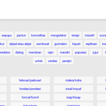
sepupu
pantun
komoditas
mengoleksi
terapi
inisiatif
suve
okui
abjad-atau-abjat
semburat
gurindam
hayati
replikasi
ko
predator
dialog
membran
rajin
mandiri
populasi
jujur
untuk
cerdas
perajin
februari/pebruari
indera/indra
fondasi/pondasi
insaf/insyaf
formal/formil
isap/hisap
wan
foto/photo
istri/isteri