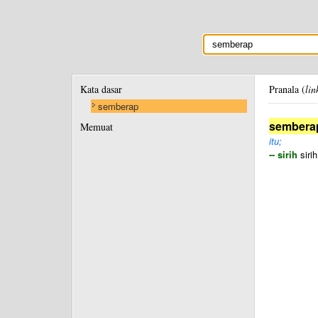
Kata dasar
Pranala (
lin
semberap
sembera
Memuat
itu;
-- sirih
siri