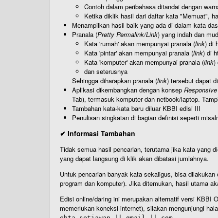
Contoh dalam peribahasa ditandai dengan warn
Ketika diklik hasil dari daftar kata "Memuat", 
Menampilkan hasil baik yang ada di dalam kata dasa
Pranala (
Pretty Permalink/Link
) yang indah dan muda
Kata 'rumah' akan mempunyai pranala (
link
) di
Kata 'pintar' akan mempunyai pranala (
link
) di 
Kata 'komputer' akan mempunyai pranala (
link
)
dan seterusnya
Sehingga diharapkan pranala (
link
) tersebut dapat d
Aplikasi dikembangkan dengan konsep
Responsive
Tab), termasuk komputer dan netbook/laptop. Tamp
Tambahan kata-kata baru diluar KBBI edisi III
Penulisan singkatan di bagian definisi seperti misal
✔ Informasi Tambahan
Tidak semua hasil pencarian, terutama jika kata yang di
yang dapat langsung di klik akan dibatasi jumlahnya.
Untuk pencarian banyak kata sekaligus, bisa dilakuk
program dan komputer). Jika ditemukan, hasil utama ak
Edisi online/daring ini merupakan alternatif versi KBB
memerlukan koneksi internet), silakan mengunjungi hal
ebta.setiawan || gmail || com