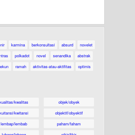
nir
karmina
berkonsultasi
absurd
novelet
ntras
polkadot
novel
senandika
abstrak
tekun
ramah
aktivitas-atau-aktifitas
optimis
kualitas/kwalitas
objek/obyek
kuitansi/kwitansi
objektif/obyektif
lembap/lembab
paham/faham
lubang/lobang
pikir/fikir