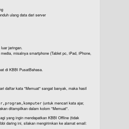
ng
nduh ulang data dari server
luar jaringan.
i media, misalnya smartphone (Tablet pc, iPad, iPhone,
rdapat di KBBI PusatBahasa.
 dari daftar kata "Memuat" sangat banyak, maka hasil
(untuk mencari kata ajar,
ar,program,komputer
n akan ditampilkan dalam kolom "Memuat".
Bagi yang ingin mendapatkan KBBI Offline (tidak
bi daring ini, silakan mengirimkan ke alamat email: