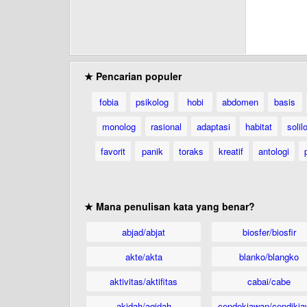
★ Pencarian populer
fobia
psikolog
hobi
abdomen
basis
monolog
rasional
adaptasi
habitat
solil
favorit
panik
toraks
kreatif
antologi
★ Mana penulisan kata yang benar?
abjad/abjat
biosfer/biosfir
akte/akta
blanko/blangko
aktivitas/aktifitas
cabai/cabe
akidah/aqidah
cendekiawan/cendikia