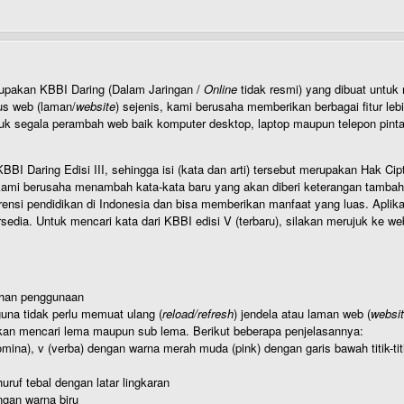
rupakan KBBI Daring (Dalam Jaringan /
Online
tidak resmi) yang dibuat unt
us web (laman/
website
) sejenis, kami berusaha memberikan berbagai fitur leb
uk segala perambah web baik komputer desktop, laptop maupun telepon pintar 
BI Daring Edisi III, sehingga isi (kata dan arti) tersebut merupakan Hak
ami berusaha menambah kata-kata baru yang akan diberi keterangan tambahan d
 pendidikan di Indonesia dan bisa memberikan manfaat yang luas. Aplikasi i
rsedia. Untuk mencari kata dari KBBI edisi V (terbaru), silakan merujuk ke we
ahan penggunaan
una tidak perlu memuat ulang (
reload/refresh
) jendela atau laman web (
websi
kan mencari lema maupun sub lema. Berikut beberapa penjelasannya:
nomina), v (verba) dengan warna merah muda (pink) dengan garis bawah titik-
uruf tebal dengan latar lingkaran
gan warna biru