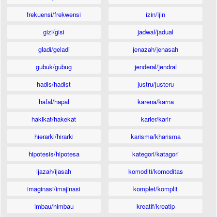
frekuensi/frekwensi
izin/ijin
gizi/gisi
jadwal/jadual
gladi/geladi
jenazah/jenasah
gubuk/gubug
jenderal/jendral
hadis/hadist
justru/justeru
hafal/hapal
karena/karna
hakikat/hakekat
karier/karir
hierarki/hirarki
karisma/kharisma
hipotesis/hipotesa
kategori/katagori
ijazah/ijasah
komoditi/komoditas
imaginasi/imajinasi
komplet/komplit
imbau/himbau
kreatif/kreatip