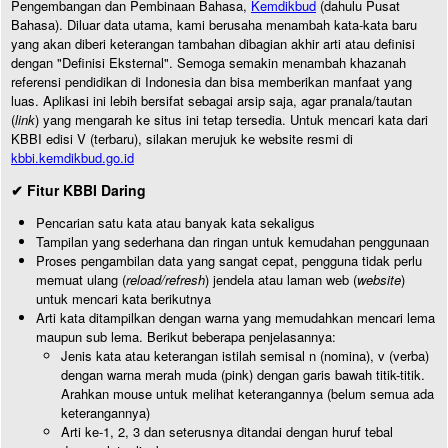
Pengembangan dan Pembinaan Bahasa,
Kemdikbud
(dahulu Pusat
Bahasa). Diluar data utama, kami berusaha menambah kata-kata baru
yang akan diberi keterangan tambahan dibagian akhir arti atau definisi
dengan "Definisi Eksternal". Semoga semakin menambah khazanah
referensi pendidikan di Indonesia dan bisa memberikan manfaat yang
luas. Aplikasi ini lebih bersifat sebagai arsip saja, agar pranala/tautan
(
link
) yang mengarah ke situs ini tetap tersedia. Untuk mencari kata dari
KBBI edisi V (terbaru), silakan merujuk ke website resmi di
kbbi.kemdikbud.go.id
✔ Fitur KBBI Daring
Pencarian satu kata atau banyak kata sekaligus
Tampilan yang sederhana dan ringan untuk kemudahan penggunaan
Proses pengambilan data yang sangat cepat, pengguna tidak perlu
memuat ulang (
reload/refresh
) jendela atau laman web (
website
)
untuk mencari kata berikutnya
Arti kata ditampilkan dengan warna yang memudahkan mencari lema
maupun sub lema. Berikut beberapa penjelasannya:
Jenis kata atau keterangan istilah semisal n (nomina), v (verba)
dengan warna merah muda (pink) dengan garis bawah titik-titik.
Arahkan mouse untuk melihat keterangannya (belum semua ada
keterangannya)
Arti ke-1, 2, 3 dan seterusnya ditandai dengan huruf tebal