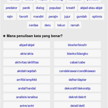
predator
panik
dialog
populasi
kreatif
abjad-atau-abjat
rajin
favorit
mandiri
perajin
jujur
gundah
optimis
cerdas
deru
tekun
ramah
★ Mana penulisan kata yang benar?
abjad/abjat
biosfer/biosfir
akte/akta
blanko/blangko
aktivitas/aktifitas
cabai/cabe
akidah/aqidah
cendekiawan/cendikiawan
amfibi/amphibi
daftar/daptar
andal/handal
dekoratif/dekoratip
analisis/analisa
dekret/dekrit
antre/antri
detail/detil