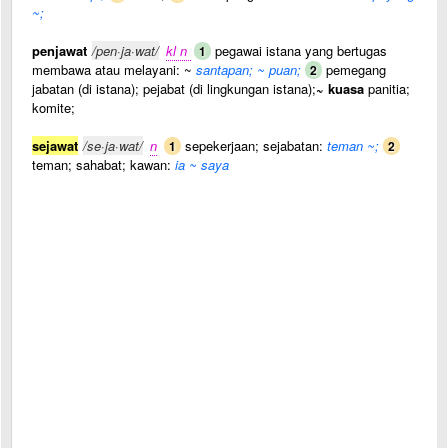
~;
penjawat
/pen·ja·wat/
kl n
pegawai istana yang bertugas
1
membawa atau melayani: ~
santapan; ~ puan;
pemegang
2
jabatan (di istana); pejabat (di lingkungan istana);
~ kuasa
panitia;
komite;
sejawat
/se·ja·wat/
n
sepekerjaan; sejabatan:
teman ~;
1
2
teman; sahabat; kawan:
ia ~ saya