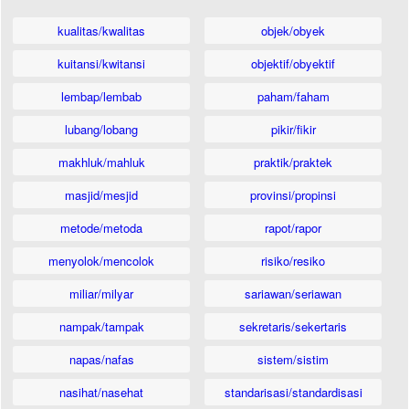
kualitas/kwalitas
objek/obyek
kuitansi/kwitansi
objektif/obyektif
lembap/lembab
paham/faham
lubang/lobang
pikir/fikir
makhluk/mahluk
praktik/praktek
masjid/mesjid
provinsi/propinsi
metode/metoda
rapot/rapor
menyolok/mencolok
risiko/resiko
miliar/milyar
sariawan/seriawan
nampak/tampak
sekretaris/sekertaris
napas/nafas
sistem/sistim
nasihat/nasehat
standarisasi/standardisasi