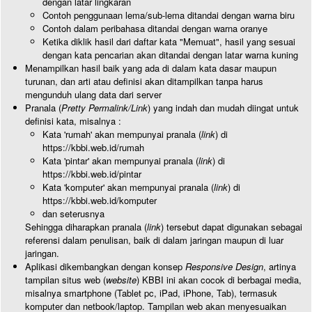
dengan latar lingkaran
Contoh penggunaan lema/sub-lema ditandai dengan warna biru
Contoh dalam peribahasa ditandai dengan warna oranye
Ketika diklik hasil dari daftar kata "Memuat", hasil yang sesuai
dengan kata pencarian akan ditandai dengan latar warna kuning
Menampilkan hasil baik yang ada di dalam kata dasar maupun
turunan, dan arti atau definisi akan ditampilkan tanpa harus
mengunduh ulang data dari server
Pranala (
Pretty Permalink/Link
) yang indah dan mudah diingat untuk
definisi kata, misalnya :
Kata 'rumah' akan mempunyai pranala (
link
) di
https://kbbi.web.id/rumah
Kata 'pintar' akan mempunyai pranala (
link
) di
https://kbbi.web.id/pintar
Kata 'komputer' akan mempunyai pranala (
link
) di
https://kbbi.web.id/komputer
dan seterusnya
Sehingga diharapkan pranala (
link
) tersebut dapat digunakan sebagai
referensi dalam penulisan, baik di dalam jaringan maupun di luar
jaringan.
Aplikasi dikembangkan dengan konsep
Responsive Design
, artinya
tampilan situs web (
website
) KBBI ini akan cocok di berbagai media,
misalnya smartphone (Tablet pc, iPad, iPhone, Tab), termasuk
komputer dan netbook/laptop. Tampilan web akan menyesuaikan