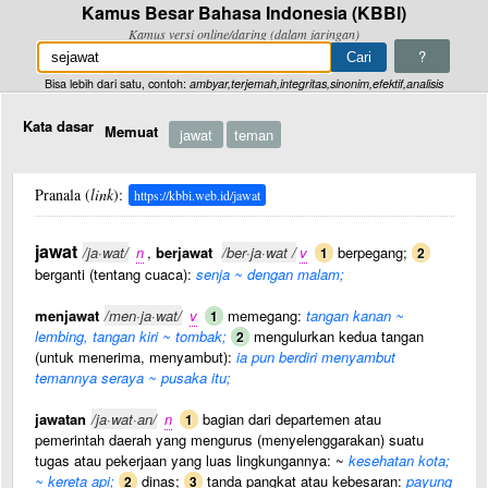
Kamus Besar Bahasa Indonesia (KBBI)
Kamus versi online/daring (dalam jaringan)
?
Bisa lebih dari satu, contoh:
ambyar,terjemah,integritas,sinonim,efektif,analisis
Kata dasar
Memuat
jawat
teman
Pranala (
link
):
https://kbbi.web.id/jawat
jawat
/ja·wat/
n
,
berjawat
/ber·ja·wat /
v
berpegang;
1
2
berganti (tentang cuaca):
senja ~ dengan malam;
menjawat
/men·ja·wat/
v
memegang:
tangan kanan ~
1
lembing, tangan kiri ~ tombak;
mengulurkan kedua tangan
2
(untuk menerima, menyambut):
ia pun berdiri menyambut
temannya seraya ~ pusaka itu;
jawatan
/ja·wat·an/
n
bagian dari departemen atau
1
pemerintah daerah yang mengurus (menyelenggarakan) suatu
tugas atau pekerjaan yang luas lingkungannya: ~
kesehatan kota;
~ kereta api;
dinas;
tanda pangkat atau kebesaran:
payung
2
3