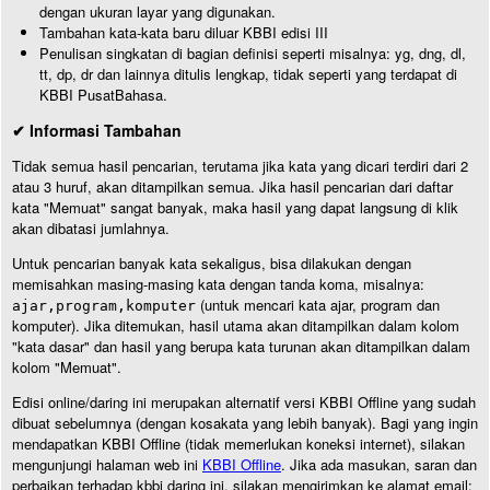
dengan ukuran layar yang digunakan.
Tambahan kata-kata baru diluar KBBI edisi III
Penulisan singkatan di bagian definisi seperti misalnya: yg, dng, dl,
tt, dp, dr dan lainnya ditulis lengkap, tidak seperti yang terdapat di
KBBI PusatBahasa.
✔ Informasi Tambahan
Tidak semua hasil pencarian, terutama jika kata yang dicari terdiri dari 2
atau 3 huruf, akan ditampilkan semua. Jika hasil pencarian dari daftar
kata "Memuat" sangat banyak, maka hasil yang dapat langsung di klik
akan dibatasi jumlahnya.
Untuk pencarian banyak kata sekaligus, bisa dilakukan dengan
memisahkan masing-masing kata dengan tanda koma, misalnya:
(untuk mencari kata ajar, program dan
ajar,program,komputer
komputer). Jika ditemukan, hasil utama akan ditampilkan dalam kolom
"kata dasar" dan hasil yang berupa kata turunan akan ditampilkan dalam
kolom "Memuat".
Edisi online/daring ini merupakan alternatif versi KBBI Offline yang sudah
dibuat sebelumnya (dengan kosakata yang lebih banyak). Bagi yang ingin
mendapatkan KBBI Offline (tidak memerlukan koneksi internet), silakan
mengunjungi halaman web ini
KBBI Offline
. Jika ada masukan, saran dan
perbaikan terhadap kbbi daring ini, silakan mengirimkan ke alamat email: