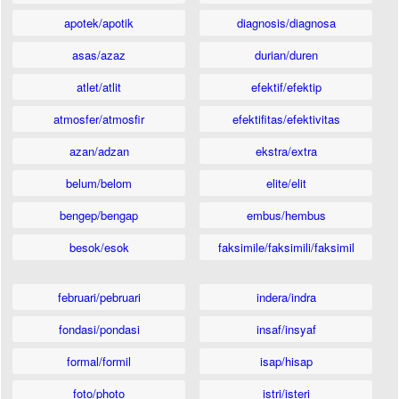
apotek/apotik
diagnosis/diagnosa
asas/azaz
durian/duren
atlet/atlit
efektif/efektip
atmosfer/atmosfir
efektifitas/efektivitas
azan/adzan
ekstra/extra
belum/belom
elite/elit
bengep/bengap
embus/hembus
besok/esok
faksimile/faksimili/faksimil
februari/pebruari
indera/indra
fondasi/pondasi
insaf/insyaf
formal/formil
isap/hisap
foto/photo
istri/isteri