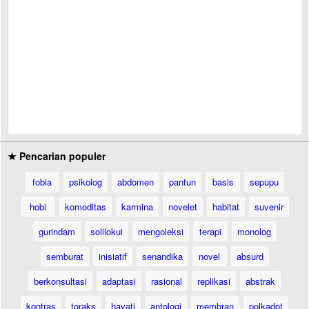
★ Pencarian populer
fobia
psikolog
abdomen
pantun
basis
sepupu
hobi
komoditas
karmina
novelet
habitat
suvenir
gurindam
solilokui
mengoleksi
terapi
monolog
semburat
inisiatif
senandika
novel
absurd
berkonsultasi
adaptasi
rasional
replikasi
abstrak
kontras
toraks
hayati
antologi
membran
polkadot