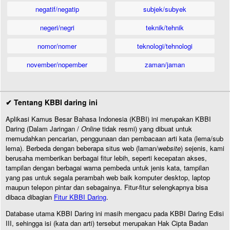
negatif/negatip
subjek/subyek
negeri/negri
teknik/tehnik
nomor/nomer
teknologi/tehnologi
november/nopember
zaman/jaman
✔ Tentang KBBI daring ini
Aplikasi Kamus Besar Bahasa Indonesia (KBBI) ini merupakan KBBI
Daring (Dalam Jaringan /
Online
tidak resmi) yang dibuat untuk
memudahkan pencarian, penggunaan dan pembacaan arti kata (lema/sub
lema). Berbeda dengan beberapa situs web (laman/
website
) sejenis, kami
berusaha memberikan berbagai fitur lebih, seperti kecepatan akses,
tampilan dengan berbagai warna pembeda untuk jenis kata, tampilan
yang pas untuk segala perambah web baik komputer desktop, laptop
maupun telepon pintar dan sebagainya. Fitur-fitur selengkapnya bisa
dibaca dibagian
Fitur KBBI Daring
.
Database utama KBBI Daring ini masih mengacu pada KBBI Daring Edisi
III, sehingga isi (kata dan arti) tersebut merupakan Hak Cipta Badan