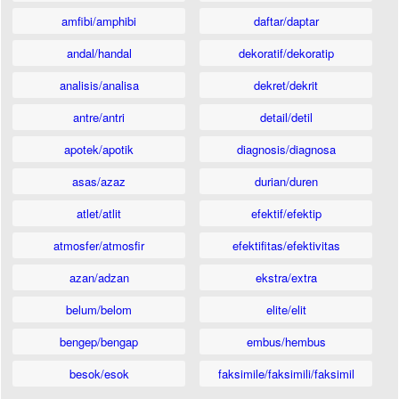
amfibi/amphibi
daftar/daptar
andal/handal
dekoratif/dekoratip
analisis/analisa
dekret/dekrit
antre/antri
detail/detil
apotek/apotik
diagnosis/diagnosa
asas/azaz
durian/duren
atlet/atlit
efektif/efektip
atmosfer/atmosfir
efektifitas/efektivitas
azan/adzan
ekstra/extra
belum/belom
elite/elit
bengep/bengap
embus/hembus
besok/esok
faksimile/faksimili/faksimil