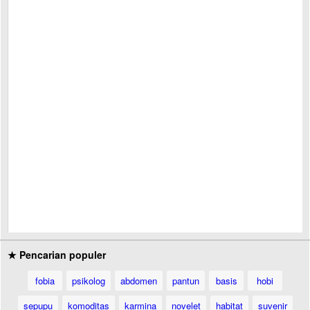
★ Pencarian populer
fobia
psikolog
abdomen
pantun
basis
hobi
sepupu
komoditas
karmina
novelet
habitat
suvenir