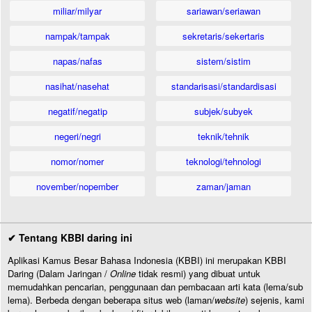
miliar/milyar
sariawan/seriawan
nampak/tampak
sekretaris/sekertaris
napas/nafas
sistem/sistim
nasihat/nasehat
standarisasi/standardisasi
negatif/negatip
subjek/subyek
negeri/negri
teknik/tehnik
nomor/nomer
teknologi/tehnologi
november/nopember
zaman/jaman
✔ Tentang KBBI daring ini
Aplikasi Kamus Besar Bahasa Indonesia (KBBI) ini merupakan KBBI
Daring (Dalam Jaringan /
Online
tidak resmi) yang dibuat untuk
memudahkan pencarian, penggunaan dan pembacaan arti kata (lema/sub
lema). Berbeda dengan beberapa situs web (laman/
website
) sejenis, kami