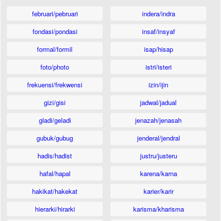
februari/pebruari
indera/indra
fondasi/pondasi
insaf/insyaf
formal/formil
isap/hisap
foto/photo
istri/isteri
frekuensi/frekwensi
izin/ijin
gizi/gisi
jadwal/jadual
gladi/geladi
jenazah/jenasah
gubuk/gubug
jenderal/jendral
hadis/hadist
justru/justeru
hafal/hapal
karena/karna
hakikat/hakekat
karier/karir
hierarki/hirarki
karisma/kharisma