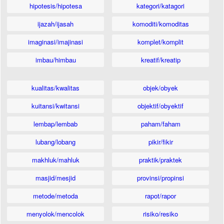
hipotesis/hipotesa
kategori/katagori
ijazah/ijasah
komoditi/komoditas
imaginasi/imajinasi
komplet/komplit
imbau/himbau
kreatif/kreatip
kualitas/kwalitas
objek/obyek
kuitansi/kwitansi
objektif/obyektif
lembap/lembab
paham/faham
lubang/lobang
pikir/fikir
makhluk/mahluk
praktik/praktek
masjid/mesjid
provinsi/propinsi
metode/metoda
rapot/rapor
menyolok/mencolok
risiko/resiko