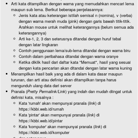
Arti kata ditampilkan dengan warna yang memudahkan mencari lema
maupun sub lema. Berikut beberapa penjelasannya:
Jenis kata atau keterangan istilah semisal n (nomina), v (verba)
dengan warna merah muda (pink) dengan garis bawah titik-titik.
Arahkan mouse untuk melihat keterangannya (belum semua ada
keterangannya)
Arti ke-1, 2, 3 dan seterusnya ditandai dengan huruf tebal
dengan latar lingkaran
Contoh penggunaan lema/sub-lema ditandai dengan warna biru
Contoh dalam peribahasa ditandai dengan warna oranye
Ketika diklik hasil dari daftar kata "Memuat", hasil yang sesuai
dengan kata pencarian akan ditandai dengan latar warna kuning
Menampilkan hasil baik yang ada di dalam kata dasar maupun
turunan, dan arti atau definisi akan ditampilkan tanpa harus
mengunduh ulang data dari server
Pranala (
Pretty Permalink/Link
) yang indah dan mudah diingat untuk
definisi kata, misalnya :
Kata 'rumah' akan mempunyai pranala (
link
) di
https://kbbi.web.id/rumah
Kata 'pintar' akan mempunyai pranala (
link
) di
https://kbbi.web.id/pintar
Kata 'komputer' akan mempunyai pranala (
link
) di
https://kbbi.web.id/komputer