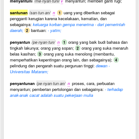
menyantuni
/me·nyan·tuni/
v
menyantun; memberi ganti rugi;
santunan
/san·tun·an/
n
uang yang diberikan sebagai
1
pengganti kerugian karena kecelakaan, kematian, dan
sebagainya:
keluarga korban gempa menerima - dari pemerintah
daerah;
bantuan:
- yatim;
2
penyantun
/pe·nyan·tun/
n
orang yang baik budi bahasa dan
1
tingkah lakunya; orang yang sopan;
orang yang suka menaruh
2
belas kasihan;
orang yang suka menolong (membantu,
3
memperhatikan kepentingan orang lain, dan sebagainya);
4
pelindung dan pengarah suatu perguruan tinggi:
dewan -
Universitas Mataram;
penyantunan
/pe·nyan·tun·an/
n
proses, cara, perbuatan
menyantun; pemberian pertolongan dan sebagainya:
- terhadap
anak-anak cacat adalah suatu pekerjaan mulia