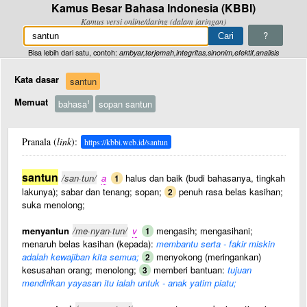
Kamus Besar Bahasa Indonesia (KBBI)
Kamus versi online/daring (dalam jaringan)
?
Bisa lebih dari satu, contoh:
ambyar,terjemah,integritas,sinonim,efektif,analisis
Kata dasar
santun
Memuat
bahasa
sopan santun
1
Pranala (
link
):
https://kbbi.web.id/santun
santun
/san·tun/
a
halus dan baik (budi bahasanya, tingkah
1
lakunya); sabar dan tenang; sopan;
penuh rasa belas kasihan;
2
suka menolong;
menyantun
/me·nyan·tun/
v
mengasih; mengasihani;
1
menaruh belas kasihan (kepada):
membantu serta - fakir miskin
adalah kewajiban kita semua;
menyokong (meringankan)
2
kesusahan orang; menolong;
memberi bantuan:
tujuan
3
mendirikan yayasan itu ialah untuk - anak yatim piatu;