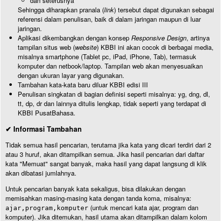
dan seterusnya
Sehingga diharapkan pranala (
link
) tersebut dapat digunakan sebagai
referensi dalam penulisan, baik di dalam jaringan maupun di luar
jaringan.
Aplikasi dikembangkan dengan konsep
Responsive Design
, artinya
tampilan situs web (
website
) KBBI ini akan cocok di berbagai media,
misalnya smartphone (Tablet pc, iPad, iPhone, Tab), termasuk
komputer dan netbook/laptop. Tampilan web akan menyesuaikan
dengan ukuran layar yang digunakan.
Tambahan kata-kata baru diluar KBBI edisi III
Penulisan singkatan di bagian definisi seperti misalnya: yg, dng, dl,
tt, dp, dr dan lainnya ditulis lengkap, tidak seperti yang terdapat di
KBBI PusatBahasa.
✔ Informasi Tambahan
Tidak semua hasil pencarian, terutama jika kata yang dicari terdiri dari 2
atau 3 huruf, akan ditampilkan semua. Jika hasil pencarian dari daftar
kata "Memuat" sangat banyak, maka hasil yang dapat langsung di klik
akan dibatasi jumlahnya.
Untuk pencarian banyak kata sekaligus, bisa dilakukan dengan
memisahkan masing-masing kata dengan tanda koma, misalnya:
(untuk mencari kata ajar, program dan
ajar,program,komputer
komputer). Jika ditemukan, hasil utama akan ditampilkan dalam kolom