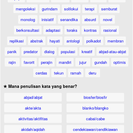
mengoleksi
gurindam
solilokui
terapi
semburat
monolog
inisiatif
senandika
absurd
novel
berkonsultasi
adaptasi
toraks
kontras
rasional
replikasi
abstrak
hayati
antologi
polkadot
membran
panik
predator
dialog
populasi
kreatif
abjad-atau-abjat
rajin
favorit
perajin
mandiri
jujur
gundah
optimis
cerdas
tekun
ramah
deru
★ Mana penulisan kata yang benar?
abjad/abjat
biosfer/biosfir
akte/akta
blanko/blangko
aktivitas/aktifitas
cabai/cabe
akidah/aqidah
cendekiawan/cendikiawan