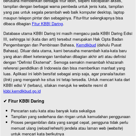
berusaha memberikan berbagai fitur lebih, seperti kecepatan akses,
tampilan dengan berbagai warna pembeda untuk jenis kata, tampilan
yang pas untuk segala perambah web baik komputer desktop, laptop
maupun telepon pintar dan sebagainya. Fitur-fitur selengkapnya bisa
dibaca dibagian
Fitur KBBI Daring
.
Database utama KBBI Daring ini masih mengacu pada KBBI Daring Edisi
III, sehingga isi (kata dan arti) tersebut merupakan Hak Cipta Badan
Pengembangan dan Pembinaan Bahasa,
Kemdikbud
(dahulu Pusat
Bahasa). Diluar data utama, kami berusaha menambah kata-kata baru
yang akan diberi keterangan tambahan dibagian akhir arti atau definisi
dengan "Definisi Eksternal". Semoga semakin menambah khazanah
referensi pendidikan di Indonesia dan bisa memberikan manfaat yang
luas. Aplikasi ini lebih bersifat sebagai arsip saja, agar pranala/tautan
(
link
) yang mengarah ke situs ini tetap tersedia. Untuk mencari kata dari
KBBI edisi V (terbaru), silakan merujuk ke website resmi di
kbbi.kemdikbud.go.id
✔ Fitur KBBI Daring
Pencarian satu kata atau banyak kata sekaligus
Tampilan yang sederhana dan ringan untuk kemudahan penggunaan
Proses pengambilan data yang sangat cepat, pengguna tidak perlu
memuat ulang (
reload/refresh
) jendela atau laman web (
website
)
untuk mencari kata berikutnya