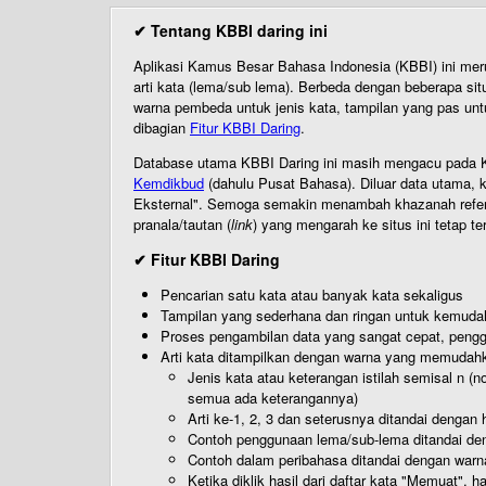
✔ Tentang KBBI daring ini
Aplikasi Kamus Besar Bahasa Indonesia (KBBI) ini me
arti kata (lema/sub lema). Berbeda dengan beberapa sit
warna pembeda untuk jenis kata, tampilan yang pas unt
dibagian
Fitur KBBI Daring
.
Database utama KBBI Daring ini masih mengacu pada KB
Kemdikbud
(dahulu Pusat Bahasa). Diluar data utama, k
Eksternal". Semoga semakin menambah khazanah referensi
pranala/tautan (
link
) yang mengarah ke situs ini tetap te
✔ Fitur KBBI Daring
Pencarian satu kata atau banyak kata sekaligus
Tampilan yang sederhana dan ringan untuk kemud
Proses pengambilan data yang sangat cepat, pengg
Arti kata ditampilkan dengan warna yang memudah
Jenis kata atau keterangan istilah semisal n (
semua ada keterangannya)
Arti ke-1, 2, 3 dan seterusnya ditandai dengan h
Contoh penggunaan lema/sub-lema ditandai den
Contoh dalam peribahasa ditandai dengan warn
Ketika diklik hasil dari daftar kata "Memuat", 