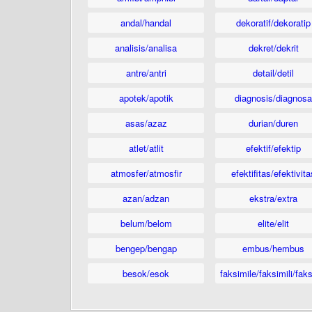
andal/handal
dekoratif/dekoratip
analisis/analisa
dekret/dekrit
antre/antri
detail/detil
apotek/apotik
diagnosis/diagnosa
asas/azaz
durian/duren
atlet/atlit
efektif/efektip
atmosfer/atmosfir
efektifitas/efektivita
azan/adzan
ekstra/extra
belum/belom
elite/elit
bengep/bengap
embus/hembus
besok/esok
faksimile/faksimili/faks