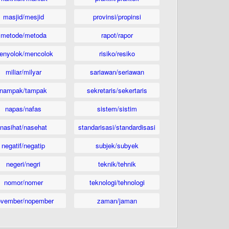
masjid/mesjid
provinsi/propinsi
metode/metoda
rapot/rapor
enyolok/mencolok
risiko/resiko
miliar/milyar
sariawan/seriawan
nampak/tampak
sekretaris/sekertaris
napas/nafas
sistem/sistim
nasihat/nasehat
standarisasi/standardisasi
negatif/negatip
subjek/subyek
negeri/negri
teknik/tehnik
nomor/nomer
teknologi/tehnologi
ovember/nopember
zaman/jaman