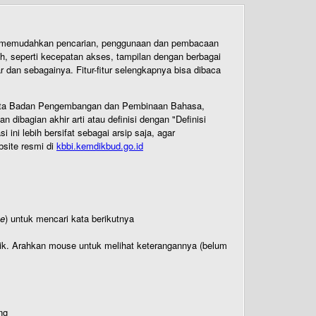
uk memudahkan pencarian, penggunaan dan pembacaan
ih, seperti kecepatan akses, tampilan dengan berbagai
dan sebagainya. Fitur-fitur selengkapnya bisa dibaca
 Cipta Badan Pengembangan dan Pembinaan Bahasa,
ibagian akhir arti atau definisi dengan "Definisi
ni lebih bersifat sebagai arsip saja, agar
bsite resmi di
kbbi.kemdikbud.go.id
te
) untuk mencari kata berikutnya
titik. Arahkan mouse untuk melihat keterangannya (belum
ng