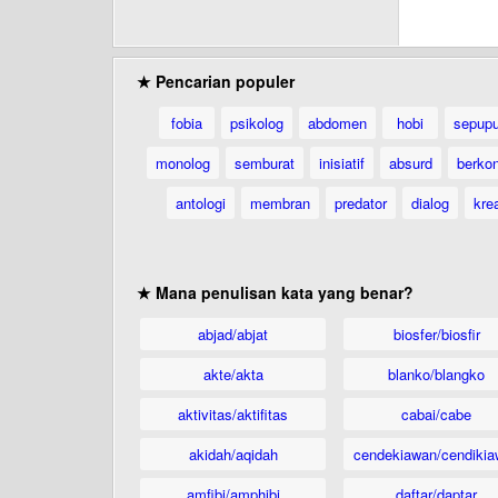
★ Pencarian populer
fobia
psikolog
abdomen
hobi
sepup
monolog
semburat
inisiatif
absurd
berkon
antologi
membran
predator
dialog
krea
★ Mana penulisan kata yang benar?
abjad/abjat
biosfer/biosfir
akte/akta
blanko/blangko
aktivitas/aktifitas
cabai/cabe
akidah/aqidah
cendekiawan/cendikia
amfibi/amphibi
daftar/daptar