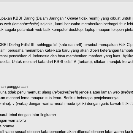
rupakan KBBI Daring (Dalam Jaringan /
Online
tidak resmi) yang dibuat unt
us web (laman/
website
) sejenis, kami berusaha memberikan berbagai fitur leb
uk segala perambah web baik komputer desktop, laptop maupun telepon pintar 
BI Daring Edisi III, sehingga isi (kata dan arti) tersebut merupakan Hak
ami berusaha menambah kata-kata baru yang akan diberi keterangan tambahan d
 pendidikan di Indonesia dan bisa memberikan manfaat yang luas. Aplikasi i
rsedia. Untuk mencari kata dari KBBI edisi V (terbaru), silakan merujuk ke we
ahan penggunaan
una tidak perlu memuat ulang (
reload/refresh
) jendela atau laman web (
websi
kan mencari lema maupun sub lema. Berikut beberapa penjelasannya:
nomina), v (verba) dengan warna merah muda (pink) dengan garis bawah titik-
uruf tebal dengan latar lingkaran
gan warna biru
a oranye
hasil yang sesuai dengan kata pencarian akan ditandai dengan latar warna kuni