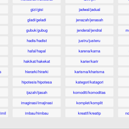
gizi/gisi
jadwal/jadual
gladi/geladi
jenazah/jenasah
gubuk/gubug
jenderal/jendral
m
hadis/hadist
justru/justeru
hafal/hapal
karena/karna
hakikat/hakekat
karier/karir
s
hierarki/hirarki
karisma/kharisma
hipotesis/hipotesa
kategori/katagori
ijazah/ijasah
komoditi/komoditas
imaginasi/imajinasi
komplet/komplit
imil
imbau/himbau
kreatif/kreatip
n