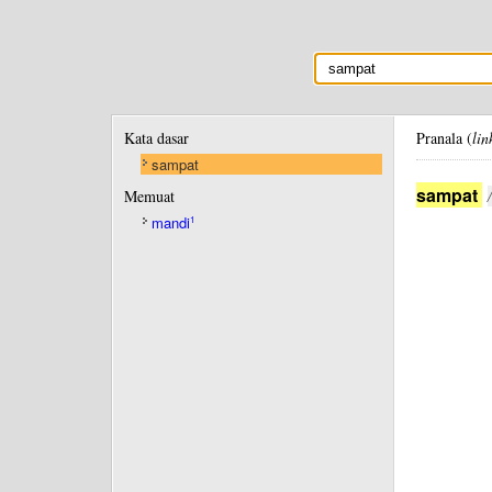
Kata dasar
Pranala (
lin
sampat
sampat
Memuat
mandi
1