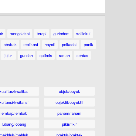
ir
mengoleksi
terapi
gurindam
solilokui
abstrak
replikasi
hayati
polkadot
panik
jujur
gundah
optimis
ramah
cerdas
kualitas/kwalitas
objek/obyek
kuitansi/kwitansi
objektif/obyektif
lembap/lembab
paham/faham
lubang/lobang
pikir/fikir
makhluk/mahluk
praktik/praktek