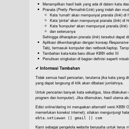
Menampilkan hasil baik yang ada di dalam kata dasa
Pranala (
Pretty Permalink/Link
) yang indah dan muda
Kata 'rumah' akan mempunyai pranala (
link
) di
Kata 'pintar' akan mempunyai pranala (
link
) di 
Kata 'komputer' akan mempunyai pranala (
link
)
dan seterusnya
Sehingga diharapkan pranala (
link
) tersebut dapat d
Aplikasi dikembangkan dengan konsep
Responsive
Tab), termasuk komputer dan netbook/laptop. Tamp
Tambahan kata-kata baru diluar KBBI edisi III
Penulisan singkatan di bagian definisi seperti misal
✔ Informasi Tambahan
Tidak semua hasil pencarian, terutama jika kata yang di
yang dapat langsung di klik akan dibatasi jumlahnya.
Untuk pencarian banyak kata sekaligus, bisa dilakuk
program dan komputer). Jika ditemukan, hasil utama ak
Edisi online/daring ini merupakan alternatif versi KBB
memerlukan koneksi internet), silakan mengunjungi hal
ebta.setiawan || gmail || com
Kami sebagai pengelola website berusaha untuk terus me