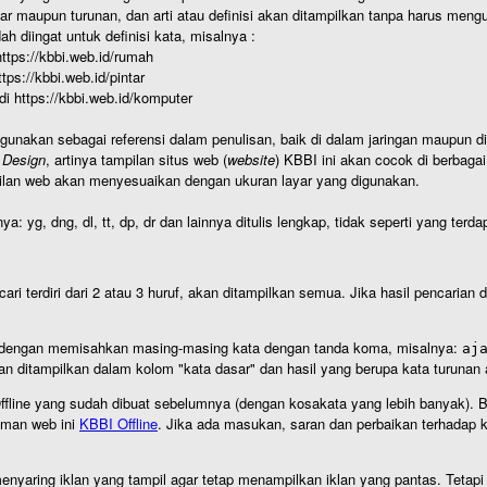
r maupun turunan, dan arti atau definisi akan ditampilkan tanpa harus mengu
h diingat untuk definisi kata, misalnya :
 https://kbbi.web.id/rumah
https://kbbi.web.id/pintar
 di https://kbbi.web.id/komputer
igunakan sebagai referensi dalam penulisan, baik di dalam jaringan maupun di 
 Design
, artinya tampilan situs web (
website
) KBBI ini akan cocok di berbaga
ilan web akan menyesuaikan dengan ukuran layar yang digunakan.
nya: yg, dng, dl, tt, dp, dr dan lainnya ditulis lengkap, tidak seperti yang te
cari terdiri dari 2 atau 3 huruf, akan ditampilkan semua. Jika hasil pencarian
an dengan memisahkan masing-masing kata dengan tanda koma, misalnya:
aj
an ditampilkan dalam kolom "kata dasar" dan hasil yang berupa kata turuna
I Offline yang sudah dibuat sebelumnya (dengan kosakata yang lebih banyak). 
aman web ini
KBBI Offline
. Jika ada masukan, saran dan perbaikan terhadap kb
nyaring iklan yang tampil agar tetap menampilkan iklan yang pantas. Tetapi j