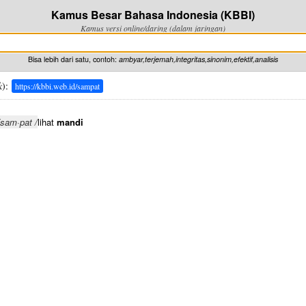
Kamus Besar Bahasa Indonesia (KBBI)
Kamus versi online/daring (dalam jaringan)
Bisa lebih dari satu, contoh:
ambyar,terjemah,integritas,sinonim,efektif,analisis
k
):
https://kbbi.web.id/sampat
/sam·pat /
lihat
mandi