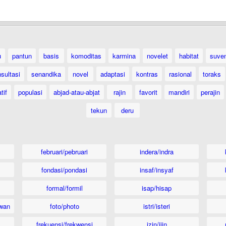
u
pantun
basis
komoditas
karmina
novelet
habitat
suven
sultasi
senandika
novel
adaptasi
kontras
rasional
toraks
tif
populasi
abjad-atau-abjat
rajin
favorit
mandiri
perajin
tekun
deru
februari/pebruari
indera/indra
fondasi/pondasi
insaf/insyaf
formal/formil
isap/hisap
wan
foto/photo
istri/isteri
frekuensi/frekwensi
izin/ijin