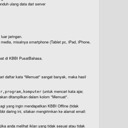
nduh ulang data dari server
luar jaringan.
i media, misalnya smartphone (Tablet pc, iPad, iPhone,
rdapat di KBBI PusatBahasa.
 dari daftar kata "Memuat" sangat banyak, maka hasil
(untuk mencari kata ajar,
ar,program,komputer
n akan ditampilkan dalam kolom "Memuat".
Bagi yang ingin mendapatkan KBBI Offline (tidak
bi daring ini, silakan mengirimkan ke alamat email:
ika anda melihat iklan yang tidak sesuai atau tidak