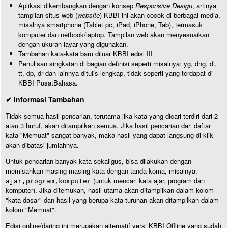
Aplikasi dikembangkan dengan konsep
Responsive Design
, artinya
tampilan situs web (
website
) KBBI ini akan cocok di berbagai media,
misalnya smartphone (Tablet pc, iPad, iPhone, Tab), termasuk
komputer dan netbook/laptop. Tampilan web akan menyesuaikan
dengan ukuran layar yang digunakan.
Tambahan kata-kata baru diluar KBBI edisi III
Penulisan singkatan di bagian definisi seperti misalnya: yg, dng, dl,
tt, dp, dr dan lainnya ditulis lengkap, tidak seperti yang terdapat di
KBBI PusatBahasa.
✔ Informasi Tambahan
Tidak semua hasil pencarian, terutama jika kata yang dicari terdiri dari 2
atau 3 huruf, akan ditampilkan semua. Jika hasil pencarian dari daftar
kata "Memuat" sangat banyak, maka hasil yang dapat langsung di klik
akan dibatasi jumlahnya.
Untuk pencarian banyak kata sekaligus, bisa dilakukan dengan
memisahkan masing-masing kata dengan tanda koma, misalnya:
(untuk mencari kata ajar, program dan
ajar,program,komputer
komputer). Jika ditemukan, hasil utama akan ditampilkan dalam kolom
"kata dasar" dan hasil yang berupa kata turunan akan ditampilkan dalam
kolom "Memuat".
Edisi online/daring ini merupakan alternatif versi KBBI Offline yang sudah