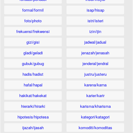
formal/formil
isap/hisap
foto/photo
istri/isteri
frekuensi/frekwensi
izin/ijin
gizi/gisi
jadwal/jadual
gladi/geladi
jenazah/jenasah
gubuk/gubug
jenderal/jendral
hadis/hadist
justru/justeru
hafal/hapal
karena/karna
hakikat/hakekat
karier/karir
hierarki/hirarki
karisma/kharisma
hipotesis/hipotesa
kategori/katagori
ijazah/ijasah
komoditi/komoditas