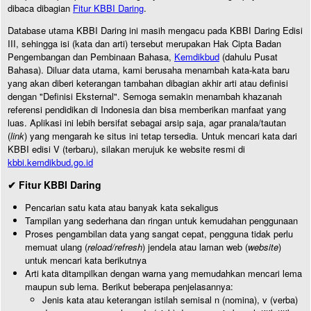
dibaca dibagian
Fitur KBBI Daring
.
Database utama KBBI Daring ini masih mengacu pada KBBI Daring Edisi
III, sehingga isi (kata dan arti) tersebut merupakan Hak Cipta Badan
Pengembangan dan Pembinaan Bahasa,
Kemdikbud
(dahulu Pusat
Bahasa). Diluar data utama, kami berusaha menambah kata-kata baru
yang akan diberi keterangan tambahan dibagian akhir arti atau definisi
dengan "Definisi Eksternal". Semoga semakin menambah khazanah
referensi pendidikan di Indonesia dan bisa memberikan manfaat yang
luas. Aplikasi ini lebih bersifat sebagai arsip saja, agar pranala/tautan
(
link
) yang mengarah ke situs ini tetap tersedia. Untuk mencari kata dari
KBBI edisi V (terbaru), silakan merujuk ke website resmi di
kbbi.kemdikbud.go.id
✔ Fitur KBBI Daring
Pencarian satu kata atau banyak kata sekaligus
Tampilan yang sederhana dan ringan untuk kemudahan penggunaan
Proses pengambilan data yang sangat cepat, pengguna tidak perlu
memuat ulang (
reload/refresh
) jendela atau laman web (
website
)
untuk mencari kata berikutnya
Arti kata ditampilkan dengan warna yang memudahkan mencari lema
maupun sub lema. Berikut beberapa penjelasannya:
Jenis kata atau keterangan istilah semisal n (nomina), v (verba)