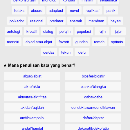
toraks
absurd
adaptasi
novel
replikasi
panik
polkadot
rasional
predator
abstrak
membran
hayati
antologi
kreatif
dialog
perajin
populasi
rajin
jujur
mandiri
abjad-atau-abjat
favorit
gundah
ramah
optimis
cerdas
tekun
deru
★ Mana penulisan kata yang benar?
abjad/abjat
biosfer/biosfir
akte/akta
blanko/blangko
aktivitas/aktifitas
cabai/cabe
akidah/aqidah
cendekiawan/cendikiawan
amfibi/amphibi
daftar/daptar
andal/handal
dekoratif/dekoratip