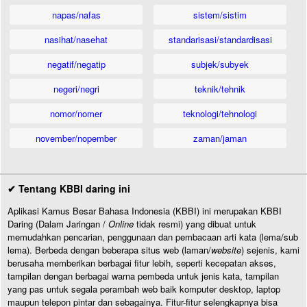
napas/nafas
sistem/sistim
nasihat/nasehat
standarisasi/standardisasi
negatif/negatip
subjek/subyek
negeri/negri
teknik/tehnik
nomor/nomer
teknologi/tehnologi
november/nopember
zaman/jaman
✔ Tentang KBBI daring ini
Aplikasi Kamus Besar Bahasa Indonesia (KBBI) ini merupakan KBBI
Daring (Dalam Jaringan /
Online
tidak resmi) yang dibuat untuk
memudahkan pencarian, penggunaan dan pembacaan arti kata (lema/sub
lema). Berbeda dengan beberapa situs web (laman/
website
) sejenis, kami
berusaha memberikan berbagai fitur lebih, seperti kecepatan akses,
tampilan dengan berbagai warna pembeda untuk jenis kata, tampilan
yang pas untuk segala perambah web baik komputer desktop, laptop
maupun telepon pintar dan sebagainya. Fitur-fitur selengkapnya bisa