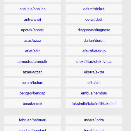
analisis/analisa
dekret/dekrit
antre/antri
detail/detil
apotek/apotik
diagnosis/diagnosa
asas/azaz
durian/duren
atlet/atlit
efektif/efektip
atmosfer/atmosfir
efektifitas/efektivitas
azan/adzan
ekstra/extra
belum/belom
elite/elit
bengep/bengap
embus/hembus
besok/esok
faksimile/faksimili/faksimil
februari/pebruari
indera/indra
fondasi/pondasi
insaf/insyaf