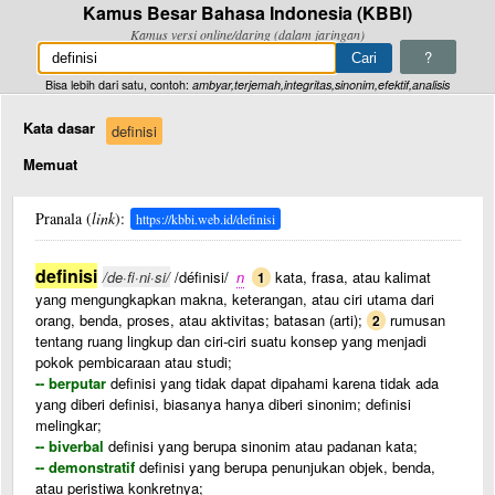
Kamus Besar Bahasa Indonesia (KBBI)
Kamus versi online/daring (dalam jaringan)
?
Bisa lebih dari satu, contoh:
ambyar,terjemah,integritas,sinonim,efektif,analisis
Kata dasar
definisi
Memuat
Pranala (
link
):
https://kbbi.web.id/definisi
definisi
/de·fi·ni·si/
/définisi/
n
kata, frasa, atau kalimat
1
yang mengungkapkan makna, keterangan, atau ciri utama dari
orang, benda, proses, atau aktivitas; batasan (arti);
rumusan
2
tentang ruang lingkup dan ciri-ciri suatu konsep yang menjadi
pokok pembicaraan atau studi;
-- berputar
definisi yang tidak dapat dipahami karena tidak ada
yang diberi definisi, biasanya hanya diberi sinonim; definisi
melingkar;
-- biverbal
definisi yang berupa sinonim atau padanan kata;
-- demonstratif
definisi yang berupa penunjukan objek, benda,
atau peristiwa konkretnya;