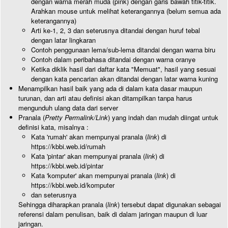
dengan warna merah muda (pink) dengan garis bawah titik-titik.
Arahkan mouse untuk melihat keterangannya (belum semua ada
keterangannya)
Arti ke-1, 2, 3 dan seterusnya ditandai dengan huruf tebal
dengan latar lingkaran
Contoh penggunaan lema/sub-lema ditandai dengan warna biru
Contoh dalam peribahasa ditandai dengan warna oranye
Ketika diklik hasil dari daftar kata "Memuat", hasil yang sesuai
dengan kata pencarian akan ditandai dengan latar warna kuning
Menampilkan hasil baik yang ada di dalam kata dasar maupun
turunan, dan arti atau definisi akan ditampilkan tanpa harus
mengunduh ulang data dari server
Pranala (
Pretty Permalink/Link
) yang indah dan mudah diingat untuk
definisi kata, misalnya :
Kata 'rumah' akan mempunyai pranala (
link
) di
https://kbbi.web.id/rumah
Kata 'pintar' akan mempunyai pranala (
link
) di
https://kbbi.web.id/pintar
Kata 'komputer' akan mempunyai pranala (
link
) di
https://kbbi.web.id/komputer
dan seterusnya
Sehingga diharapkan pranala (
link
) tersebut dapat digunakan sebagai
referensi dalam penulisan, baik di dalam jaringan maupun di luar
jaringan.