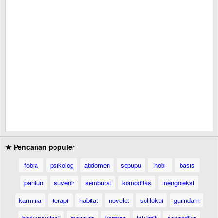
★ Pencarian populer
fobia
psikolog
abdomen
sepupu
hobi
basis
pantun
suvenir
semburat
komoditas
mengoleksi
karmina
terapi
habitat
novelet
solilokui
gurindam
berkonsultasi
monolog
kontras
inisiatif
senandika