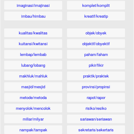
imaginasi/imajinasi
komplet/komplit
imbau/himbau
kreatif/kreatip
kualitas/kwalitas
objek/obyek
kuitansi/kwitansi
objektif/obyektif
lembap/lembab
paham/faham
lubang/lobang
pikir/fikir
makhluk/mahluk
praktik/praktek
masjid/mesjid
provinsi/propinsi
metode/metoda
rapot/rapor
menyolok/mencolok
risiko/resiko
miliar/milyar
sariawan/seriawan
nampak/tampak
sekretaris/sekertaris