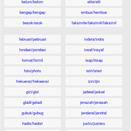
belum/belom
elite/elit
bengep/bengap
embus/hembus
besok/esok
faksimile/faksimili/faksimil
februari/pebruari
indera/indra
fondasi/pondasi
insaf/insyaf
formal/formil
isap/hisap
foto/photo
istri/isteri
frekuensi/frekwensi
izin/ijin
gizi/gisi
jadwal/jadual
gladi/geladi
jenazah/jenasah
gubuk/gubug
jenderal/jendral
hadis/hadist
justru/justeru