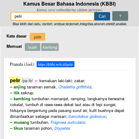
Kamus Besar Bahasa Indonesia (KBBI)
Kamus versi online/daring (dalam jaringan)
?
Bisa lebih dari satu, contoh:
ambyar,terjemah,integritas,sinonim,efektif,analisis
Kata dasar
pelir
Memuat
buah
kantong
Pranala (
link
):
https://kbbi.web.id/pelir
pelir
/pe·lir/
n
kemaluan laki-laki; zakar;
-- anjing
tanaman semak,
Chailettia griffithiia
;
-- itik
sekrup;
-- kambing
tumbuhan memanjat, ramping, tangkainya berwarna
cokelat, tumbuh di rawa-rawa dekat laut atau di tepi sungai,
hidupnya bergantung pada pasang surut air, kulit buahnya dapat
dimanfaatkan sebagai manisan;
Sarcolobus globosus
;
-- musang
tumbuhan,
Fragroea auriculata
;
-- tikus
tanaman pohon,
Drypetes