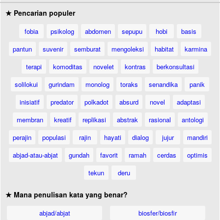
★ Pencarian populer
fobia
psikolog
abdomen
sepupu
hobi
basis
pantun
suvenir
semburat
mengoleksi
habitat
karmina
terapi
komoditas
novelet
kontras
berkonsultasi
solilokui
gurindam
monolog
toraks
senandika
panik
inisiatif
predator
polkadot
absurd
novel
adaptasi
membran
kreatif
replikasi
abstrak
rasional
antologi
perajin
populasi
rajin
hayati
dialog
jujur
mandiri
abjad-atau-abjat
gundah
favorit
ramah
cerdas
optimis
tekun
deru
★ Mana penulisan kata yang benar?
abjad/abjat
biosfer/biosfir