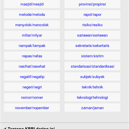
masjid/mesjid
provinsi/propinsi
metode/metoda
rapot/rapor
menyolok/mencolok
risiko/resiko
miliar/milyar
sariawan/seriawan
nampak/tampak
sekretaris/sekertaris
napas/nafas
sistem/sistim
nasihat/nasehat
standarisasi/standardisasi
negatif/negatip
subjek/subyek
negeri/negri
teknik/tehnik
nomor/nomer
teknologi/tehnologi
november/nopember
zaman/jaman
✔ Tentang KBBI daring ini