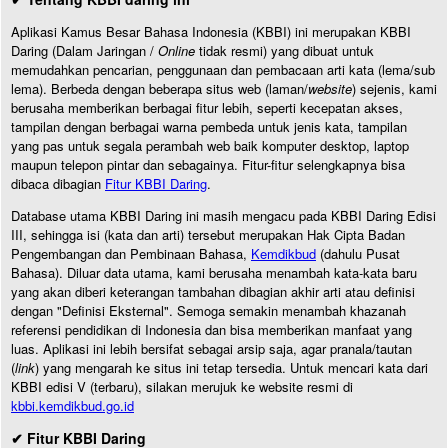
Aplikasi Kamus Besar Bahasa Indonesia (KBBI) ini merupakan KBBI
Daring (Dalam Jaringan /
Online
tidak resmi) yang dibuat untuk
memudahkan pencarian, penggunaan dan pembacaan arti kata (lema/sub
lema). Berbeda dengan beberapa situs web (laman/
website
) sejenis, kami
berusaha memberikan berbagai fitur lebih, seperti kecepatan akses,
tampilan dengan berbagai warna pembeda untuk jenis kata, tampilan
yang pas untuk segala perambah web baik komputer desktop, laptop
maupun telepon pintar dan sebagainya. Fitur-fitur selengkapnya bisa
dibaca dibagian
Fitur KBBI Daring
.
Database utama KBBI Daring ini masih mengacu pada KBBI Daring Edisi
III, sehingga isi (kata dan arti) tersebut merupakan Hak Cipta Badan
Pengembangan dan Pembinaan Bahasa,
Kemdikbud
(dahulu Pusat
Bahasa). Diluar data utama, kami berusaha menambah kata-kata baru
yang akan diberi keterangan tambahan dibagian akhir arti atau definisi
dengan "Definisi Eksternal". Semoga semakin menambah khazanah
referensi pendidikan di Indonesia dan bisa memberikan manfaat yang
luas. Aplikasi ini lebih bersifat sebagai arsip saja, agar pranala/tautan
(
link
) yang mengarah ke situs ini tetap tersedia. Untuk mencari kata dari
KBBI edisi V (terbaru), silakan merujuk ke website resmi di
kbbi.kemdikbud.go.id
✔ Fitur KBBI Daring