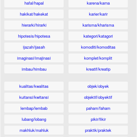
hafal/hapal
karena/karna
hakikat/hakekat
karier/karir
hierarki/hirarki
karisma/kharisma
hipotesis/hipotesa
kategori/katagori
ijazah/ijasah
komoditi/komoditas
imaginasi/imajinasi
komplet/komplit
imbau/himbau
kreatif/kreatip
kualitas/kwalitas
objek/obyek
kuitansi/kwitansi
objektif/obyektif
lembap/lembab
paham/faham
lubang/lobang
pikir/fikir
makhluk/mahluk
praktik/praktek