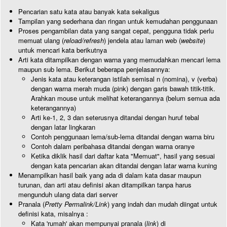
Pencarian satu kata atau banyak kata sekaligus
Tampilan yang sederhana dan ringan untuk kemudahan penggunaan
Proses pengambilan data yang sangat cepat, pengguna tidak perlu
memuat ulang (
reload/refresh
) jendela atau laman web (
website
)
untuk mencari kata berikutnya
Arti kata ditampilkan dengan warna yang memudahkan mencari lema
maupun sub lema. Berikut beberapa penjelasannya:
Jenis kata atau keterangan istilah semisal n (nomina), v (verba)
dengan warna merah muda (pink) dengan garis bawah titik-titik.
Arahkan mouse untuk melihat keterangannya (belum semua ada
keterangannya)
Arti ke-1, 2, 3 dan seterusnya ditandai dengan huruf tebal
dengan latar lingkaran
Contoh penggunaan lema/sub-lema ditandai dengan warna biru
Contoh dalam peribahasa ditandai dengan warna oranye
Ketika diklik hasil dari daftar kata "Memuat", hasil yang sesuai
dengan kata pencarian akan ditandai dengan latar warna kuning
Menampilkan hasil baik yang ada di dalam kata dasar maupun
turunan, dan arti atau definisi akan ditampilkan tanpa harus
mengunduh ulang data dari server
Pranala (
Pretty Permalink/Link
) yang indah dan mudah diingat untuk
definisi kata, misalnya :
Kata 'rumah' akan mempunyai pranala (
link
) di