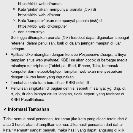
https://kbbi.web.id/rumah
Kata 'pintar' akan mempunyai pranala (
link
) di
https://kbbi.web.id/pintar
Kata 'komputer' akan mempunyai pranala (
link
) di
https://kbbi.web.id/komputer
dan seterusnya
Sehingga diharapkan pranala (
link
) tersebut dapat digunakan sebagai
referensi dalam penulisan, baik di dalam jaringan maupun di luar
jaringan.
Aplikasi dikembangkan dengan konsep
Responsive Design
, artinya
tampilan situs web (
website
) KBBI ini akan cocok di berbagai media,
misalnya smartphone (Tablet pc, iPad, iPhone, Tab), termasuk
komputer dan netbook/laptop. Tampilan web akan menyesuaikan
dengan ukuran layar yang digunakan.
Tambahan kata-kata baru diluar KBBI edisi III
Penulisan singkatan di bagian definisi seperti misalnya: yg, dng, dl,
tt, dp, dr dan lainnya ditulis lengkap, tidak seperti yang terdapat di
KBBI PusatBahasa.
✔ Informasi Tambahan
Tidak semua hasil pencarian, terutama jika kata yang dicari terdiri dari 2
atau 3 huruf, akan ditampilkan semua. Jika hasil pencarian dari daftar
kata "Memuat" sangat banyak, maka hasil yang dapat langsung di klik