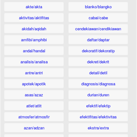
akte/akta
blanko/blangko
aktivitas/aktifitas
cabai/cabe
akidah/aqidah
cendekiawan/cendikiawan
amfibi/amphibi
daftar/daptar
andal/handal
dekoratif/dekoratip
analisis/analisa
dekret/dekrit
antre/antri
detail/detil
apotek/apotik
diagnosis/diagnosa
asas/azaz
durian/duren
atlet/atlit
efektif/efektip
atmosfer/atmosfir
efektifitas/efektivitas
azan/adzan
ekstra/extra