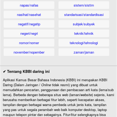
napas/nafas
sistem/sistim
nasihat/nasehat
standarisasi/standardisasi
negatif/negatip
subjek/subyek
negeri/negri
teknik/tehnik
nomor/nomer
teknologi/tehnologi
november/nopember
zaman/jaman
✔ Tentang KBBI daring ini
Aplikasi Kamus Besar Bahasa Indonesia (KBBI) ini merupakan KBBI
Daring (Dalam Jaringan /
Online
tidak resmi) yang dibuat untuk
memudahkan pencarian, penggunaan dan pembacaan arti kata (lema/sub
lema). Berbeda dengan beberapa situs web (laman/
website
) sejenis, kami
berusaha memberikan berbagai fitur lebih, seperti kecepatan akses,
tampilan dengan berbagai warna pembeda untuk jenis kata, tampilan
yang pas untuk segala perambah web baik komputer desktop, laptop
maupun telepon pintar dan sebagainya. Fitur-fitur selengkapnya bisa