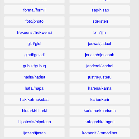
formal/formil
isap/hisap
foto/photo
istri/isteri
frekuensi/frekwensi
izin/ijin
gizi/gisi
jadwal/jadual
gladi/geladi
jenazah/jenasah
gubuk/gubug
jenderal/jendral
hadis/hadist
justru/justeru
hafal/hapal
karena/karna
hakikat/hakekat
karier/karir
hierarki/hirarki
karisma/kharisma
hipotesis/hipotesa
kategori/katagori
ijazah/ijasah
komoditi/komoditas