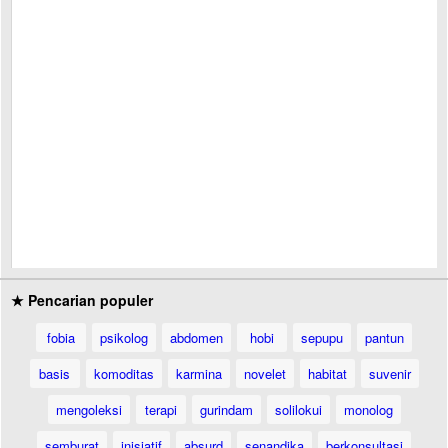
★ Pencarian populer
fobia
psikolog
abdomen
hobi
sepupu
pantun
basis
komoditas
karmina
novelet
habitat
suvenir
mengoleksi
terapi
gurindam
solilokui
monolog
semburat
inisiatif
absurd
senandika
berkonsultasi