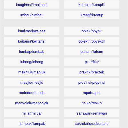
imaginasi/imajinasi
komplet/komplit
imbau/himbau
kreatif/kreatip
kualitas/kwalitas
objek/obyek
kuitansi/kwitansi
objektif/obyektif
lembap/lembab
paham/faham
lubang/lobang
pikir/fikir
makhluk/mahluk
praktik/praktek
masjid/mesjid
provinsi/propinsi
metode/metoda
rapot/rapor
menyolok/mencolok
risiko/resiko
miliar/milyar
sariawan/seriawan
nampak/tampak
sekretaris/sekertaris