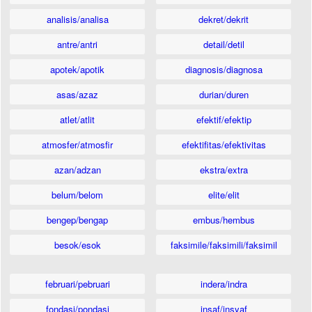
analisis/analisa
dekret/dekrit
antre/antri
detail/detil
apotek/apotik
diagnosis/diagnosa
asas/azaz
durian/duren
atlet/atlit
efektif/efektip
atmosfer/atmosfir
efektifitas/efektivitas
azan/adzan
ekstra/extra
belum/belom
elite/elit
bengep/bengap
embus/hembus
besok/esok
faksimile/faksimili/faksimil
februari/pebruari
indera/indra
fondasi/pondasi
insaf/insyaf