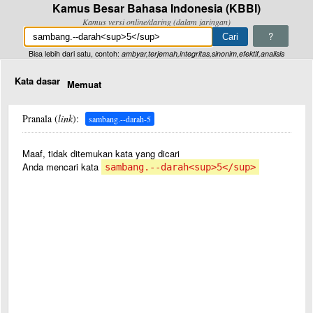
Kamus Besar Bahasa Indonesia (KBBI)
Kamus versi online/daring (dalam jaringan)
?
Bisa lebih dari satu, contoh:
ambyar,terjemah,integritas,sinonim,efektif,analisis
Kata dasar
Memuat
Pranala (
link
):
sambang.--darah-5
Maaf, tidak ditemukan kata yang dicari
Anda mencari kata
sambang.--darah<sup>5</sup>