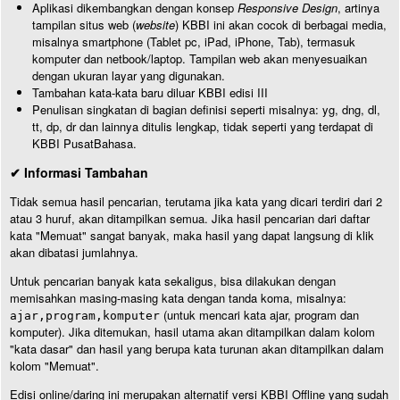
Aplikasi dikembangkan dengan konsep
Responsive Design
, artinya
tampilan situs web (
website
) KBBI ini akan cocok di berbagai media,
misalnya smartphone (Tablet pc, iPad, iPhone, Tab), termasuk
komputer dan netbook/laptop. Tampilan web akan menyesuaikan
dengan ukuran layar yang digunakan.
Tambahan kata-kata baru diluar KBBI edisi III
Penulisan singkatan di bagian definisi seperti misalnya: yg, dng, dl,
tt, dp, dr dan lainnya ditulis lengkap, tidak seperti yang terdapat di
KBBI PusatBahasa.
✔ Informasi Tambahan
Tidak semua hasil pencarian, terutama jika kata yang dicari terdiri dari 2
atau 3 huruf, akan ditampilkan semua. Jika hasil pencarian dari daftar
kata "Memuat" sangat banyak, maka hasil yang dapat langsung di klik
akan dibatasi jumlahnya.
Untuk pencarian banyak kata sekaligus, bisa dilakukan dengan
memisahkan masing-masing kata dengan tanda koma, misalnya:
(untuk mencari kata ajar, program dan
ajar,program,komputer
komputer). Jika ditemukan, hasil utama akan ditampilkan dalam kolom
"kata dasar" dan hasil yang berupa kata turunan akan ditampilkan dalam
kolom "Memuat".
Edisi online/daring ini merupakan alternatif versi KBBI Offline yang sudah