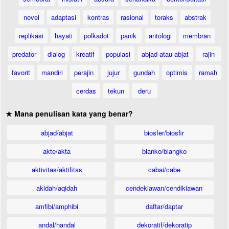
novel
adaptasi
kontras
rasional
toraks
abstrak
replikasi
hayati
polkadot
panik
antologi
membran
predator
dialog
kreatif
populasi
abjad-atau-abjat
rajin
favorit
mandiri
perajin
jujur
gundah
optimis
ramah
cerdas
tekun
deru
★ Mana penulisan kata yang benar?
abjad/abjat
biosfer/biosfir
akte/akta
blanko/blangko
aktivitas/aktifitas
cabai/cabe
akidah/aqidah
cendekiawan/cendikiawan
amfibi/amphibi
daftar/daptar
andal/handal
dekoratif/dekoratip