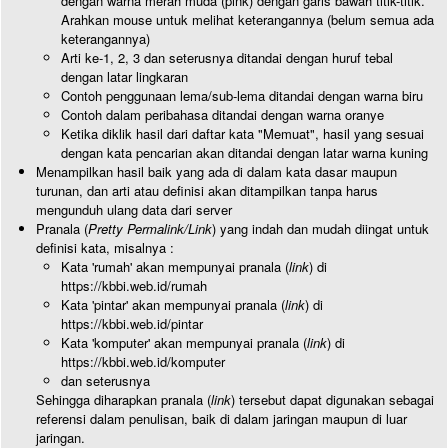
dengan warna merah muda (pink) dengan garis bawah titik-titik.
Arahkan mouse untuk melihat keterangannya (belum semua ada
keterangannya)
Arti ke-1, 2, 3 dan seterusnya ditandai dengan huruf tebal
dengan latar lingkaran
Contoh penggunaan lema/sub-lema ditandai dengan warna biru
Contoh dalam peribahasa ditandai dengan warna oranye
Ketika diklik hasil dari daftar kata "Memuat", hasil yang sesuai
dengan kata pencarian akan ditandai dengan latar warna kuning
Menampilkan hasil baik yang ada di dalam kata dasar maupun
turunan, dan arti atau definisi akan ditampilkan tanpa harus
mengunduh ulang data dari server
Pranala (
Pretty Permalink/Link
) yang indah dan mudah diingat untuk
definisi kata, misalnya :
Kata 'rumah' akan mempunyai pranala (
link
) di
https://kbbi.web.id/rumah
Kata 'pintar' akan mempunyai pranala (
link
) di
https://kbbi.web.id/pintar
Kata 'komputer' akan mempunyai pranala (
link
) di
https://kbbi.web.id/komputer
dan seterusnya
Sehingga diharapkan pranala (
link
) tersebut dapat digunakan sebagai
referensi dalam penulisan, baik di dalam jaringan maupun di luar
jaringan.