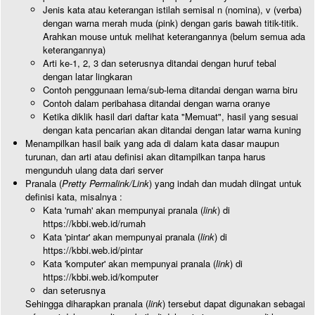
Jenis kata atau keterangan istilah semisal n (nomina), v (verba)
dengan warna merah muda (pink) dengan garis bawah titik-titik.
Arahkan mouse untuk melihat keterangannya (belum semua ada
keterangannya)
Arti ke-1, 2, 3 dan seterusnya ditandai dengan huruf tebal
dengan latar lingkaran
Contoh penggunaan lema/sub-lema ditandai dengan warna biru
Contoh dalam peribahasa ditandai dengan warna oranye
Ketika diklik hasil dari daftar kata "Memuat", hasil yang sesuai
dengan kata pencarian akan ditandai dengan latar warna kuning
Menampilkan hasil baik yang ada di dalam kata dasar maupun
turunan, dan arti atau definisi akan ditampilkan tanpa harus
mengunduh ulang data dari server
Pranala (
Pretty Permalink/Link
) yang indah dan mudah diingat untuk
definisi kata, misalnya :
Kata 'rumah' akan mempunyai pranala (
link
) di
https://kbbi.web.id/rumah
Kata 'pintar' akan mempunyai pranala (
link
) di
https://kbbi.web.id/pintar
Kata 'komputer' akan mempunyai pranala (
link
) di
https://kbbi.web.id/komputer
dan seterusnya
Sehingga diharapkan pranala (
link
) tersebut dapat digunakan sebagai