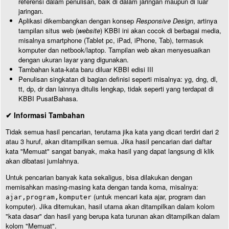
referensi dalam penulisan, baik di dalam jaringan maupun di luar
jaringan.
Aplikasi dikembangkan dengan konsep
Responsive Design
, artinya
tampilan situs web (
website
) KBBI ini akan cocok di berbagai media,
misalnya smartphone (Tablet pc, iPad, iPhone, Tab), termasuk
komputer dan netbook/laptop. Tampilan web akan menyesuaikan
dengan ukuran layar yang digunakan.
Tambahan kata-kata baru diluar KBBI edisi III
Penulisan singkatan di bagian definisi seperti misalnya: yg, dng, dl,
tt, dp, dr dan lainnya ditulis lengkap, tidak seperti yang terdapat di
KBBI PusatBahasa.
✔ Informasi Tambahan
Tidak semua hasil pencarian, terutama jika kata yang dicari terdiri dari 2
atau 3 huruf, akan ditampilkan semua. Jika hasil pencarian dari daftar
kata "Memuat" sangat banyak, maka hasil yang dapat langsung di klik
akan dibatasi jumlahnya.
Untuk pencarian banyak kata sekaligus, bisa dilakukan dengan
memisahkan masing-masing kata dengan tanda koma, misalnya:
(untuk mencari kata ajar, program dan
ajar,program,komputer
komputer). Jika ditemukan, hasil utama akan ditampilkan dalam kolom
"kata dasar" dan hasil yang berupa kata turunan akan ditampilkan dalam
kolom "Memuat".