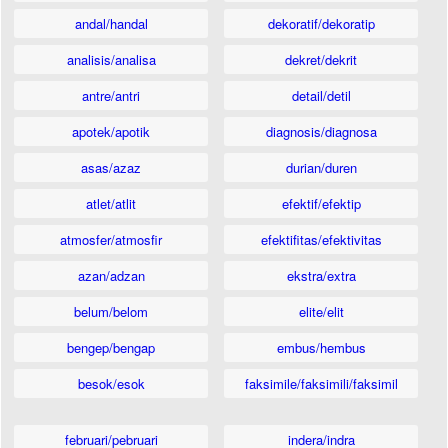
andal/handal
dekoratif/dekoratip
analisis/analisa
dekret/dekrit
antre/antri
detail/detil
apotek/apotik
diagnosis/diagnosa
asas/azaz
durian/duren
atlet/atlit
efektif/efektip
atmosfer/atmosfir
efektifitas/efektivitas
azan/adzan
ekstra/extra
belum/belom
elite/elit
bengep/bengap
embus/hembus
besok/esok
faksimile/faksimili/faksimil
februari/pebruari
indera/indra