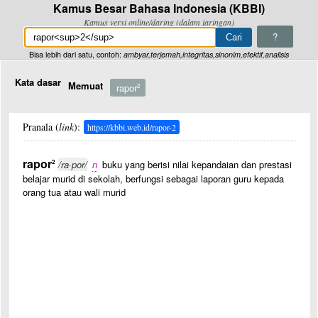
Kamus Besar Bahasa Indonesia (KBBI)
Kamus versi online/daring (dalam jaringan)
?
Bisa lebih dari satu, contoh:
ambyar,terjemah,integritas,sinonim,efektif,analisis
Kata dasar
Memuat
rapor
2
Pranala (
link
):
https://kbbi.web.id/rapor-2
rapor
2
/ra·por/
n
buku yang berisi nilai kepandaian dan prestasi
belajar murid di sekolah, berfungsi sebagai laporan guru kepada
orang tua atau wali murid