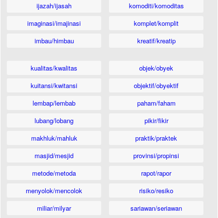
ijazah/ijasah
komoditi/komoditas
imaginasi/imajinasi
komplet/komplit
imbau/himbau
kreatif/kreatip
kualitas/kwalitas
objek/obyek
kuitansi/kwitansi
objektif/obyektif
lembap/lembab
paham/faham
lubang/lobang
pikir/fikir
makhluk/mahluk
praktik/praktek
masjid/mesjid
provinsi/propinsi
metode/metoda
rapot/rapor
menyolok/mencolok
risiko/resiko
miliar/milyar
sariawan/seriawan