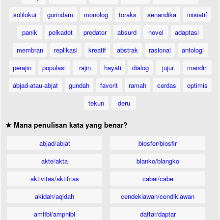
solilokui
gurindam
monolog
toraks
senandika
inisiatif
panik
polkadot
predator
absurd
novel
adaptasi
membran
replikasi
kreatif
abstrak
rasional
antologi
perajin
populasi
rajin
hayati
dialog
jujur
mandiri
abjad-atau-abjat
gundah
favorit
ramah
cerdas
optimis
tekun
deru
★ Mana penulisan kata yang benar?
abjad/abjat
biosfer/biosfir
akte/akta
blanko/blangko
aktivitas/aktifitas
cabai/cabe
akidah/aqidah
cendekiawan/cendikiawan
amfibi/amphibi
daftar/daptar