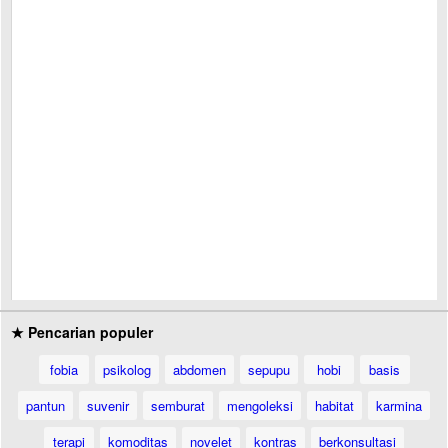
★ Pencarian populer
fobia
psikolog
abdomen
sepupu
hobi
basis
pantun
suvenir
semburat
mengoleksi
habitat
karmina
terapi
komoditas
novelet
kontras
berkonsultasi