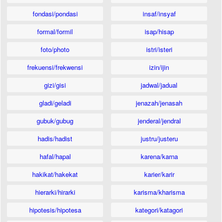
fondasi/pondasi
insaf/insyaf
formal/formil
isap/hisap
foto/photo
istri/isteri
frekuensi/frekwensi
izin/ijin
gizi/gisi
jadwal/jadual
gladi/geladi
jenazah/jenasah
gubuk/gubug
jenderal/jendral
hadis/hadist
justru/justeru
hafal/hapal
karena/karna
hakikat/hakekat
karier/karir
hierarki/hirarki
karisma/kharisma
hipotesis/hipotesa
kategori/katagori