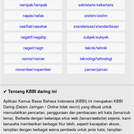
nampak/tampak
sekretaris/sekertaris
napas/nafas
sistem/sistim
nasihat/nasehat
standarisasi/standardisasi
negatif/negatip
subjek/subyek
negeri/negri
teknik/tehnik
nomor/nomer
teknologi/tehnologi
november/nopember
zaman/jaman
✔ Tentang KBBI daring ini
Aplikasi Kamus Besar Bahasa Indonesia (KBBI) ini merupakan KBBI
Daring (Dalam Jaringan /
Online
tidak resmi) yang dibuat untuk
memudahkan pencarian, penggunaan dan pembacaan arti kata (lema/sub
lema). Berbeda dengan beberapa situs web (laman/
website
) sejenis, kami
berusaha memberikan berbagai fitur lebih, seperti kecepatan akses,
tampilan dengan berbagai warna pembeda untuk jenis kata, tampilan