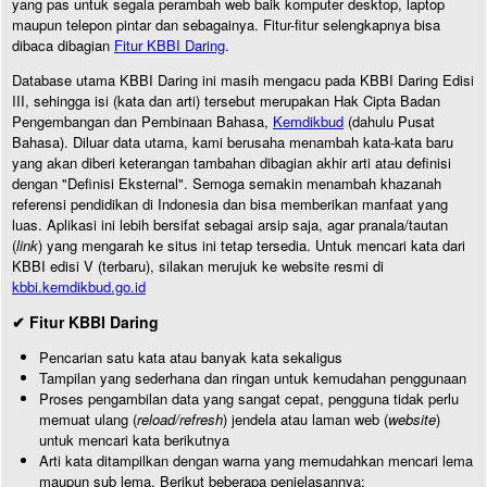
yang pas untuk segala perambah web baik komputer desktop, laptop
maupun telepon pintar dan sebagainya. Fitur-fitur selengkapnya bisa
dibaca dibagian
Fitur KBBI Daring
.
Database utama KBBI Daring ini masih mengacu pada KBBI Daring Edisi
III, sehingga isi (kata dan arti) tersebut merupakan Hak Cipta Badan
Pengembangan dan Pembinaan Bahasa,
Kemdikbud
(dahulu Pusat
Bahasa). Diluar data utama, kami berusaha menambah kata-kata baru
yang akan diberi keterangan tambahan dibagian akhir arti atau definisi
dengan "Definisi Eksternal". Semoga semakin menambah khazanah
referensi pendidikan di Indonesia dan bisa memberikan manfaat yang
luas. Aplikasi ini lebih bersifat sebagai arsip saja, agar pranala/tautan
(
link
) yang mengarah ke situs ini tetap tersedia. Untuk mencari kata dari
KBBI edisi V (terbaru), silakan merujuk ke website resmi di
kbbi.kemdikbud.go.id
✔ Fitur KBBI Daring
Pencarian satu kata atau banyak kata sekaligus
Tampilan yang sederhana dan ringan untuk kemudahan penggunaan
Proses pengambilan data yang sangat cepat, pengguna tidak perlu
memuat ulang (
reload/refresh
) jendela atau laman web (
website
)
untuk mencari kata berikutnya
Arti kata ditampilkan dengan warna yang memudahkan mencari lema
maupun sub lema. Berikut beberapa penjelasannya: