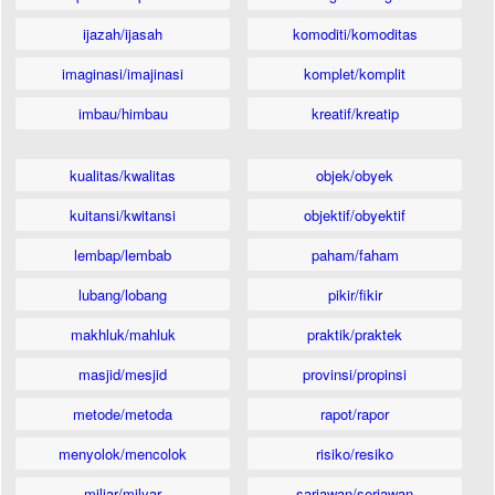
ijazah/ijasah
komoditi/komoditas
imaginasi/imajinasi
komplet/komplit
imbau/himbau
kreatif/kreatip
kualitas/kwalitas
objek/obyek
kuitansi/kwitansi
objektif/obyektif
lembap/lembab
paham/faham
lubang/lobang
pikir/fikir
makhluk/mahluk
praktik/praktek
masjid/mesjid
provinsi/propinsi
metode/metoda
rapot/rapor
menyolok/mencolok
risiko/resiko
miliar/milyar
sariawan/seriawan