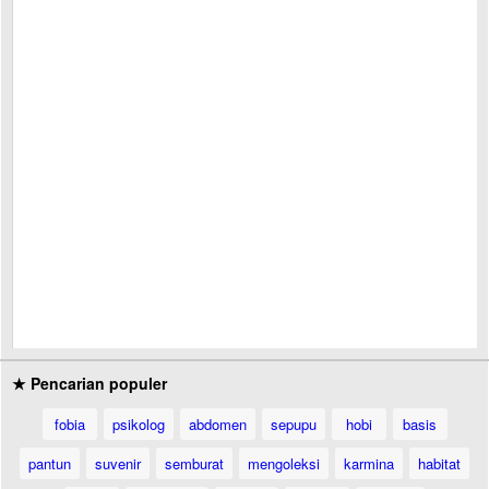
★ Pencarian populer
fobia
psikolog
abdomen
sepupu
hobi
basis
pantun
suvenir
semburat
mengoleksi
karmina
habitat