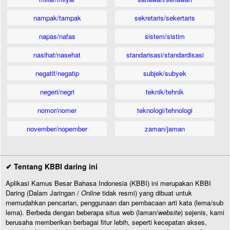
nampak/tampak
sekretaris/sekertaris
napas/nafas
sistem/sistim
nasihat/nasehat
standarisasi/standardisasi
negatif/negatip
subjek/subyek
negeri/negri
teknik/tehnik
nomor/nomer
teknologi/tehnologi
november/nopember
zaman/jaman
✔ Tentang KBBI daring ini
Aplikasi Kamus Besar Bahasa Indonesia (KBBI) ini merupakan KBBI
Daring (Dalam Jaringan /
Online
tidak resmi) yang dibuat untuk
memudahkan pencarian, penggunaan dan pembacaan arti kata (lema/sub
lema). Berbeda dengan beberapa situs web (laman/
website
) sejenis, kami
berusaha memberikan berbagai fitur lebih, seperti kecepatan akses,