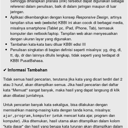
Sehingga diharapkan pranala (
link
) tersebut dapat digunakan sebagai
referensi dalam penulisan, baik di dalam jaringan maupun di luar
jaringan.
Aplikasi dikembangkan dengan konsep
Responsive Design
, artinya
tampilan situs web (
website
) KBBI ini akan cocok di berbagai media,
misalnya smartphone (Tablet pc, iPad, iPhone, Tab), termasuk
komputer dan netbook/laptop. Tampilan web akan menyesuaikan
dengan ukuran layar yang digunakan.
Tambahan kata-kata baru diluar KBBI edisi III
Penulisan singkatan di bagian definisi seperti misalnya: yg, dng, dl,
tt, dp, dr dan lainnya ditulis lengkap, tidak seperti yang terdapat di
KBBI PusatBahasa.
✔ Informasi Tambahan
Tidak semua hasil pencarian, terutama jika kata yang dicari terdiri dari 2
atau 3 huruf, akan ditampilkan semua. Jika hasil pencarian dari daftar
kata "Memuat" sangat banyak, maka hasil yang dapat langsung di klik
akan dibatasi jumlahnya.
Untuk pencarian banyak kata sekaligus, bisa dilakukan dengan
memisahkan masing-masing kata dengan tanda koma, misalnya:
(untuk mencari kata ajar, program dan
ajar,program,komputer
komputer). Jika ditemukan, hasil utama akan ditampilkan dalam kolom
"kata dasar" dan hasil yang berupa kata turunan akan ditampilkan dalam