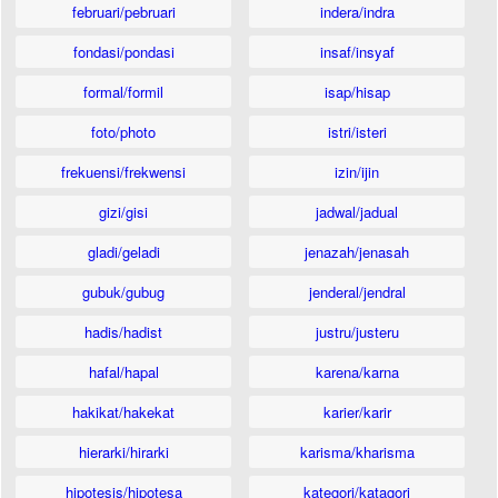
februari/pebruari
indera/indra
fondasi/pondasi
insaf/insyaf
formal/formil
isap/hisap
foto/photo
istri/isteri
frekuensi/frekwensi
izin/ijin
gizi/gisi
jadwal/jadual
gladi/geladi
jenazah/jenasah
gubuk/gubug
jenderal/jendral
hadis/hadist
justru/justeru
hafal/hapal
karena/karna
hakikat/hakekat
karier/karir
hierarki/hirarki
karisma/kharisma
hipotesis/hipotesa
kategori/katagori