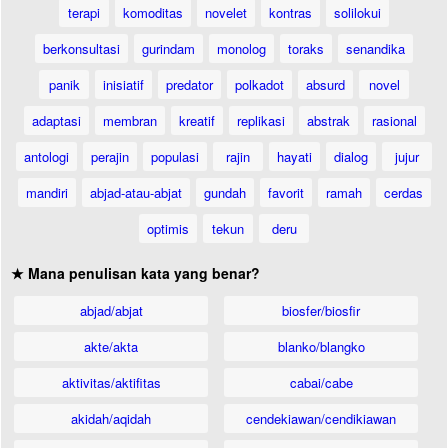
terapi
komoditas
novelet
kontras
solilokui
berkonsultasi
gurindam
monolog
toraks
senandika
panik
inisiatif
predator
polkadot
absurd
novel
adaptasi
membran
kreatif
replikasi
abstrak
rasional
antologi
perajin
populasi
rajin
hayati
dialog
jujur
mandiri
abjad-atau-abjat
gundah
favorit
ramah
cerdas
optimis
tekun
deru
★ Mana penulisan kata yang benar?
abjad/abjat
biosfer/biosfir
akte/akta
blanko/blangko
aktivitas/aktifitas
cabai/cabe
akidah/aqidah
cendekiawan/cendikiawan