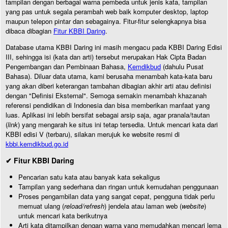
tampilan dengan berbagai warna pembeda untuk jenis kata, tampilan
yang pas untuk segala perambah web baik komputer desktop, laptop
maupun telepon pintar dan sebagainya. Fitur-fitur selengkapnya bisa
dibaca dibagian
Fitur KBBI Daring
.
Database utama KBBI Daring ini masih mengacu pada KBBI Daring Edisi
III, sehingga isi (kata dan arti) tersebut merupakan Hak Cipta Badan
Pengembangan dan Pembinaan Bahasa,
Kemdikbud
(dahulu Pusat
Bahasa). Diluar data utama, kami berusaha menambah kata-kata baru
yang akan diberi keterangan tambahan dibagian akhir arti atau definisi
dengan "Definisi Eksternal". Semoga semakin menambah khazanah
referensi pendidikan di Indonesia dan bisa memberikan manfaat yang
luas. Aplikasi ini lebih bersifat sebagai arsip saja, agar pranala/tautan
(
link
) yang mengarah ke situs ini tetap tersedia. Untuk mencari kata dari
KBBI edisi V (terbaru), silakan merujuk ke website resmi di
kbbi.kemdikbud.go.id
✔ Fitur KBBI Daring
Pencarian satu kata atau banyak kata sekaligus
Tampilan yang sederhana dan ringan untuk kemudahan penggunaan
Proses pengambilan data yang sangat cepat, pengguna tidak perlu
memuat ulang (
reload/refresh
) jendela atau laman web (
website
)
untuk mencari kata berikutnya
Arti kata ditampilkan dengan warna yang memudahkan mencari lema