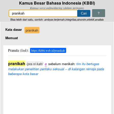
Kamus Besar Bahasa Indonesia (KBBI)
Kamus versi online/daring (dalam jaringan)
?
Bisa lebih dari satu, contoh:
ambyar,terjemah,integritas,sinonim,efektif,analisis
Kata dasar
pranikah
Memuat
Pranala (
link
):
https://kbbi.web.id/pranikah
pranikah
/pra·ni·kah/
a
sebelum menikah:
tim itu bertugas
melakukan penelitian perilaku seksual -- di kalangan remaja pada
beberapa kota besar