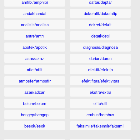
amfibi/amphibi
daftar/daptar
andal/handal
dekoratif/dekoratip
analisis/analisa
dekret/dekrit
antre/antri
detail/detil
apotek/apotik
diagnosis/diagnosa
asas/azaz
durian/duren
atlet/atlit
efektif/efektip
atmosfer/atmosfir
efektifitas/efektivitas
azan/adzan
ekstra/extra
belum/belom
elite/elit
bengep/bengap
embus/hembus
besok/esok
faksimile/faksimili/faksimil