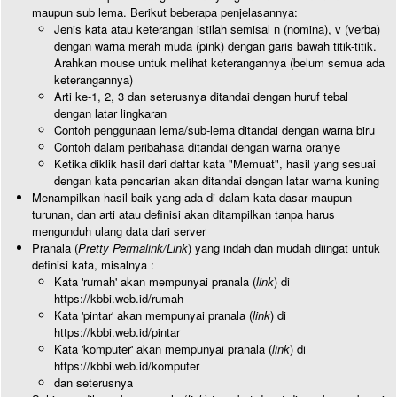
maupun sub lema. Berikut beberapa penjelasannya:
Jenis kata atau keterangan istilah semisal n (nomina), v (verba)
dengan warna merah muda (pink) dengan garis bawah titik-titik.
Arahkan mouse untuk melihat keterangannya (belum semua ada
keterangannya)
Arti ke-1, 2, 3 dan seterusnya ditandai dengan huruf tebal
dengan latar lingkaran
Contoh penggunaan lema/sub-lema ditandai dengan warna biru
Contoh dalam peribahasa ditandai dengan warna oranye
Ketika diklik hasil dari daftar kata "Memuat", hasil yang sesuai
dengan kata pencarian akan ditandai dengan latar warna kuning
Menampilkan hasil baik yang ada di dalam kata dasar maupun
turunan, dan arti atau definisi akan ditampilkan tanpa harus
mengunduh ulang data dari server
Pranala (
Pretty Permalink/Link
) yang indah dan mudah diingat untuk
definisi kata, misalnya :
Kata 'rumah' akan mempunyai pranala (
link
) di
https://kbbi.web.id/rumah
Kata 'pintar' akan mempunyai pranala (
link
) di
https://kbbi.web.id/pintar
Kata 'komputer' akan mempunyai pranala (
link
) di
https://kbbi.web.id/komputer
dan seterusnya