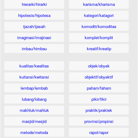
hierarki/hirarki
karisma/kharisma
hipotesis/hipotesa
kategori/katagori
ijazah/ijasah
komoditi/komoditas
imaginasi/imajinasi
komplet/komplit
imbau/himbau
kreatif/kreatip
kualitas/kwalitas
objek/obyek
kuitansi/kwitansi
objektif/obyektif
lembap/lembab
paham/faham
lubang/lobang
pikir/fikir
makhluk/mahluk
praktik/praktek
masjid/mesjid
provinsi/propinsi
metode/metoda
rapot/rapor