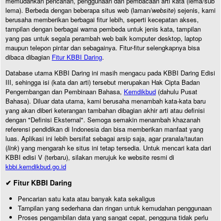
memudahkan pencarian, penggunaan dan pembacaan arti kata (lema/sub
lema). Berbeda dengan beberapa situs web (laman/
website
) sejenis, kami
berusaha memberikan berbagai fitur lebih, seperti kecepatan akses,
tampilan dengan berbagai warna pembeda untuk jenis kata, tampilan
yang pas untuk segala perambah web baik komputer desktop, laptop
maupun telepon pintar dan sebagainya. Fitur-fitur selengkapnya bisa
dibaca dibagian
Fitur KBBI Daring
.
Database utama KBBI Daring ini masih mengacu pada KBBI Daring Edisi
III, sehingga isi (kata dan arti) tersebut merupakan Hak Cipta Badan
Pengembangan dan Pembinaan Bahasa,
Kemdikbud
(dahulu Pusat
Bahasa). Diluar data utama, kami berusaha menambah kata-kata baru
yang akan diberi keterangan tambahan dibagian akhir arti atau definisi
dengan "Definisi Eksternal". Semoga semakin menambah khazanah
referensi pendidikan di Indonesia dan bisa memberikan manfaat yang
luas. Aplikasi ini lebih bersifat sebagai arsip saja, agar pranala/tautan
(
link
) yang mengarah ke situs ini tetap tersedia. Untuk mencari kata dari
KBBI edisi V (terbaru), silakan merujuk ke website resmi di
kbbi.kemdikbud.go.id
✔ Fitur KBBI Daring
Pencarian satu kata atau banyak kata sekaligus
Tampilan yang sederhana dan ringan untuk kemudahan penggunaan
Proses pengambilan data yang sangat cepat, pengguna tidak perlu