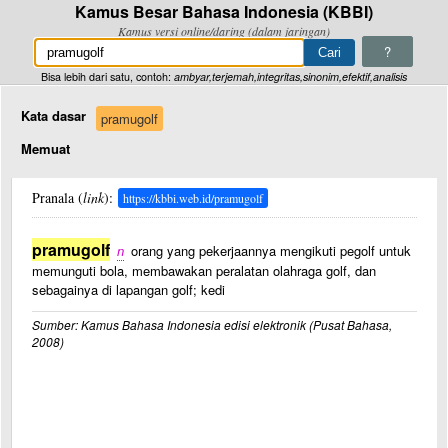
Kamus Besar Bahasa Indonesia (KBBI)
Kamus versi online/daring (dalam jaringan)
?
Bisa lebih dari satu, contoh:
ambyar,terjemah,integritas,sinonim,efektif,analisis
Kata dasar
pramugolf
Memuat
Pranala (
link
):
https://kbbi.web.id/pramugolf
pramugolf
n
orang yang pekerjaannya mengikuti pegolf untuk
memunguti bola, membawakan peralatan olahraga golf, dan
sebagainya di lapangan golf; kedi
Sumber: Kamus Bahasa Indonesia edisi elektronik (Pusat Bahasa,
2008)