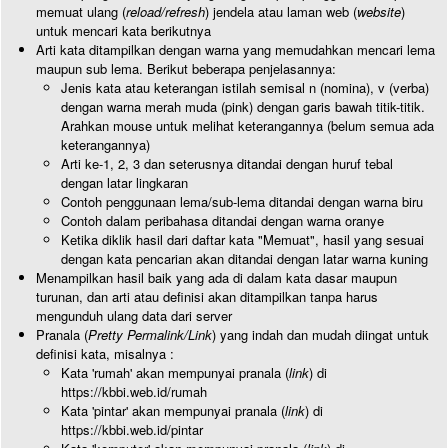
memuat ulang (
reload/refresh
) jendela atau laman web (
website
)
untuk mencari kata berikutnya
Arti kata ditampilkan dengan warna yang memudahkan mencari lema
maupun sub lema. Berikut beberapa penjelasannya:
Jenis kata atau keterangan istilah semisal n (nomina), v (verba)
dengan warna merah muda (pink) dengan garis bawah titik-titik.
Arahkan mouse untuk melihat keterangannya (belum semua ada
keterangannya)
Arti ke-1, 2, 3 dan seterusnya ditandai dengan huruf tebal
dengan latar lingkaran
Contoh penggunaan lema/sub-lema ditandai dengan warna biru
Contoh dalam peribahasa ditandai dengan warna oranye
Ketika diklik hasil dari daftar kata "Memuat", hasil yang sesuai
dengan kata pencarian akan ditandai dengan latar warna kuning
Menampilkan hasil baik yang ada di dalam kata dasar maupun
turunan, dan arti atau definisi akan ditampilkan tanpa harus
mengunduh ulang data dari server
Pranala (
Pretty Permalink/Link
) yang indah dan mudah diingat untuk
definisi kata, misalnya :
Kata 'rumah' akan mempunyai pranala (
link
) di
https://kbbi.web.id/rumah
Kata 'pintar' akan mempunyai pranala (
link
) di
https://kbbi.web.id/pintar