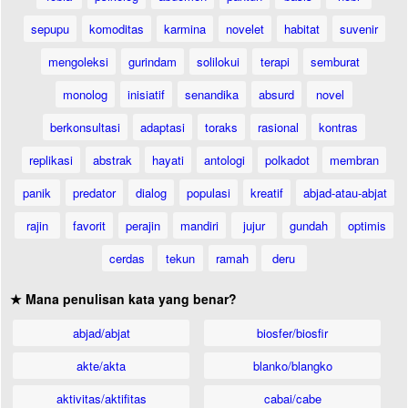
sepupu
komoditas
karmina
novelet
habitat
suvenir
mengoleksi
gurindam
solilokui
terapi
semburat
monolog
inisiatif
senandika
absurd
novel
berkonsultasi
adaptasi
toraks
rasional
kontras
replikasi
abstrak
hayati
antologi
polkadot
membran
panik
predator
dialog
populasi
kreatif
abjad-atau-abjat
rajin
favorit
perajin
mandiri
jujur
gundah
optimis
cerdas
tekun
ramah
deru
★ Mana penulisan kata yang benar?
abjad/abjat
biosfer/biosfir
akte/akta
blanko/blangko
aktivitas/aktifitas
cabai/cabe