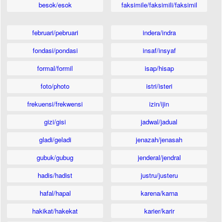
besok/esok
faksimile/faksimili/faksimil
februari/pebruari
indera/indra
fondasi/pondasi
insaf/insyaf
formal/formil
isap/hisap
foto/photo
istri/isteri
frekuensi/frekwensi
izin/ijin
gizi/gisi
jadwal/jadual
gladi/geladi
jenazah/jenasah
gubuk/gubug
jenderal/jendral
hadis/hadist
justru/justeru
hafal/hapal
karena/karna
hakikat/hakekat
karier/karir