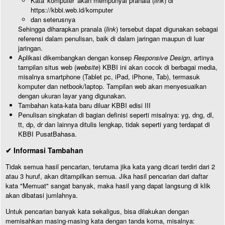
Kata 'komputer' akan mempunyai pranala (
link
) di
https://kbbi.web.id/komputer
dan seterusnya
Sehingga diharapkan pranala (
link
) tersebut dapat digunakan sebagai
referensi dalam penulisan, baik di dalam jaringan maupun di luar
jaringan.
Aplikasi dikembangkan dengan konsep
Responsive Design
, artinya
tampilan situs web (
website
) KBBI ini akan cocok di berbagai media,
misalnya smartphone (Tablet pc, iPad, iPhone, Tab), termasuk
komputer dan netbook/laptop. Tampilan web akan menyesuaikan
dengan ukuran layar yang digunakan.
Tambahan kata-kata baru diluar KBBI edisi III
Penulisan singkatan di bagian definisi seperti misalnya: yg, dng, dl,
tt, dp, dr dan lainnya ditulis lengkap, tidak seperti yang terdapat di
KBBI PusatBahasa.
✔ Informasi Tambahan
Tidak semua hasil pencarian, terutama jika kata yang dicari terdiri dari 2
atau 3 huruf, akan ditampilkan semua. Jika hasil pencarian dari daftar
kata "Memuat" sangat banyak, maka hasil yang dapat langsung di klik
akan dibatasi jumlahnya.
Untuk pencarian banyak kata sekaligus, bisa dilakukan dengan
memisahkan masing-masing kata dengan tanda koma, misalnya: