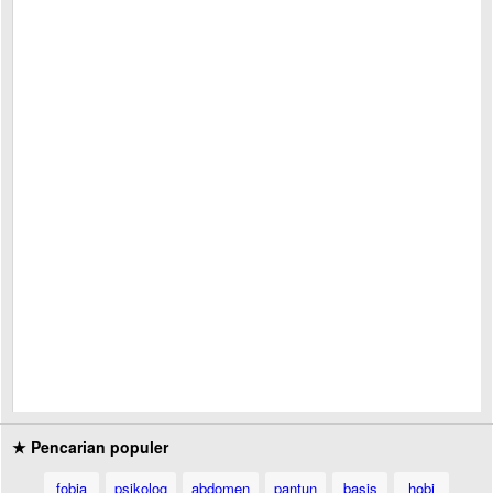
★ Pencarian populer
fobia
psikolog
abdomen
pantun
basis
hobi