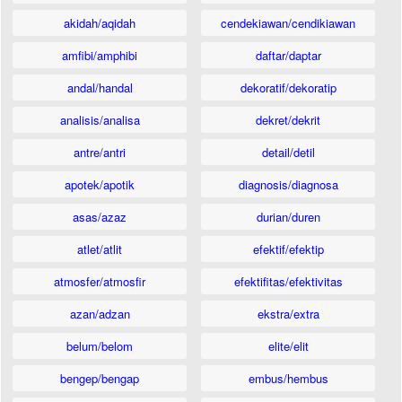
akidah/aqidah
cendekiawan/cendikiawan
amfibi/amphibi
daftar/daptar
andal/handal
dekoratif/dekoratip
analisis/analisa
dekret/dekrit
antre/antri
detail/detil
apotek/apotik
diagnosis/diagnosa
asas/azaz
durian/duren
atlet/atlit
efektif/efektip
atmosfer/atmosfir
efektifitas/efektivitas
azan/adzan
ekstra/extra
belum/belom
elite/elit
bengep/bengap
embus/hembus