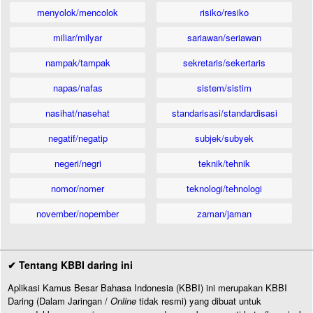
menyolok/mencolok
risiko/resiko
miliar/milyar
sariawan/seriawan
nampak/tampak
sekretaris/sekertaris
napas/nafas
sistem/sistim
nasihat/nasehat
standarisasi/standardisasi
negatif/negatip
subjek/subyek
negeri/negri
teknik/tehnik
nomor/nomer
teknologi/tehnologi
november/nopember
zaman/jaman
✔ Tentang KBBI daring ini
Aplikasi Kamus Besar Bahasa Indonesia (KBBI) ini merupakan KBBI
Daring (Dalam Jaringan /
Online
tidak resmi) yang dibuat untuk