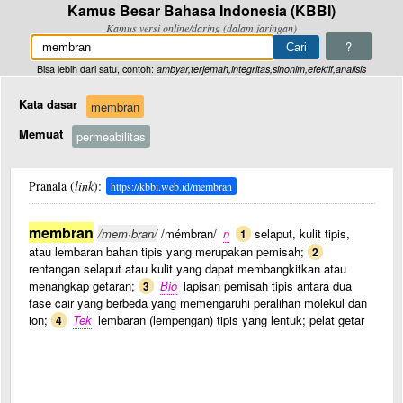
Kamus Besar Bahasa Indonesia (KBBI)
Kamus versi online/daring (dalam jaringan)
?
Bisa lebih dari satu, contoh:
ambyar,terjemah,integritas,sinonim,efektif,analisis
Kata dasar
membran
Memuat
permeabilitas
Pranala (
link
):
https://kbbi.web.id/membran
membran
/mem·bran/
/mémbran/
n
selaput, kulit tipis,
1
atau lembaran bahan tipis yang merupakan pemisah;
2
rentangan selaput atau kulit yang dapat membangkitkan atau
menangkap getaran;
Bio
lapisan pemisah tipis antara dua
3
fase cair yang berbeda yang memengaruhi peralihan molekul dan
ion;
Tek
lembaran (lempengan) tipis yang lentuk; pelat getar
4