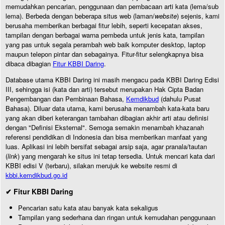
memudahkan pencarian, penggunaan dan pembacaan arti kata (lema/sub
lema). Berbeda dengan beberapa situs web (laman/
website
) sejenis, kami
berusaha memberikan berbagai fitur lebih, seperti kecepatan akses,
tampilan dengan berbagai warna pembeda untuk jenis kata, tampilan
yang pas untuk segala perambah web baik komputer desktop, laptop
maupun telepon pintar dan sebagainya. Fitur-fitur selengkapnya bisa
dibaca dibagian
Fitur KBBI Daring
.
Database utama KBBI Daring ini masih mengacu pada KBBI Daring Edisi
III, sehingga isi (kata dan arti) tersebut merupakan Hak Cipta Badan
Pengembangan dan Pembinaan Bahasa,
Kemdikbud
(dahulu Pusat
Bahasa). Diluar data utama, kami berusaha menambah kata-kata baru
yang akan diberi keterangan tambahan dibagian akhir arti atau definisi
dengan "Definisi Eksternal". Semoga semakin menambah khazanah
referensi pendidikan di Indonesia dan bisa memberikan manfaat yang
luas. Aplikasi ini lebih bersifat sebagai arsip saja, agar pranala/tautan
(
link
) yang mengarah ke situs ini tetap tersedia. Untuk mencari kata dari
KBBI edisi V (terbaru), silakan merujuk ke website resmi di
kbbi.kemdikbud.go.id
✔ Fitur KBBI Daring
Pencarian satu kata atau banyak kata sekaligus
Tampilan yang sederhana dan ringan untuk kemudahan penggunaan