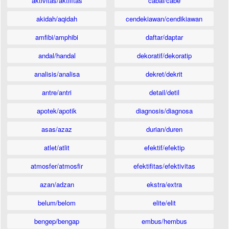
aktivitas/aktifitas
cabai/cabe
akidah/aqidah
cendekiawan/cendikiawan
amfibi/amphibi
daftar/daptar
andal/handal
dekoratif/dekoratip
analisis/analisa
dekret/dekrit
antre/antri
detail/detil
apotek/apotik
diagnosis/diagnosa
asas/azaz
durian/duren
atlet/atlit
efektif/efektip
atmosfer/atmosfir
efektifitas/efektivitas
azan/adzan
ekstra/extra
belum/belom
elite/elit
bengep/bengap
embus/hembus