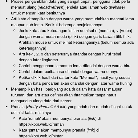
Proses pengambilan data yang sangat cepat, pengguna tidak perlu
memuat ulang (
reload/refresh
) jendela atau laman web (
website
)
untuk mencari kata berikutnya
Arti kata ditampilkan dengan warna yang memudahkan mencari lema
maupun sub lema. Berikut beberapa penjelasannya:
Jenis kata atau keterangan istilah semisal n (nomina), v (verba)
dengan warna merah muda (pink) dengan garis bawah titik-titik.
Arahkan mouse untuk melihat keterangannya (belum semua ada
keterangannya)
Arti ke-1, 2, 3 dan seterusnya ditandai dengan huruf tebal
dengan latar lingkaran
Contoh penggunaan lema/sub-lema ditandai dengan warna biru
Contoh dalam peribahasa ditandai dengan warna oranye
Ketika diklik hasil dari daftar kata "Memuat", hasil yang sesuai
dengan kata pencarian akan ditandai dengan latar warna kuning
Menampilkan hasil baik yang ada di dalam kata dasar maupun
turunan, dan arti atau definisi akan ditampilkan tanpa harus
mengunduh ulang data dari server
Pranala (
Pretty Permalink/Link
) yang indah dan mudah diingat untuk
definisi kata, misalnya :
Kata 'rumah' akan mempunyai pranala (
link
) di
https://kbbi.web.id/rumah
Kata 'pintar' akan mempunyai pranala (
link
) di
https://kbbi.web.id/pintar