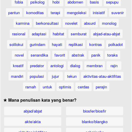
fobia
psikolog
hobi
abdomen
basis
sepupu
pantun
komoditas
terapi
mengoleksi
inisiatif
suvenir
karmina
berkonsultasi
novelet
absurd
monolog
rasional
adaptasi
habitat
semburat
abjad-atau-abjat
solilokui
gurindam
hayati
replikasi
kontras
polkadot
novel
senandika
favorit
abstrak
panik
toraks
kreatif
predator
antologi
dialog
membran
rajin
mandiri
populasi
jujur
tekun
aktivitas-atau-aktifitas
ramah
untuk
optimis
cerdas
perajin
★ Mana penulisan kata yang benar?
abjad/abjat
biosfer/biosfir
akte/akta
blanko/blangko