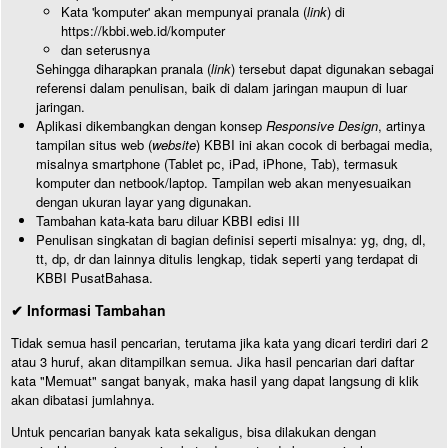
Kata 'komputer' akan mempunyai pranala (
link
) di
https://kbbi.web.id/komputer
dan seterusnya
Sehingga diharapkan pranala (
link
) tersebut dapat digunakan sebagai
referensi dalam penulisan, baik di dalam jaringan maupun di luar
jaringan.
Aplikasi dikembangkan dengan konsep
Responsive Design
, artinya
tampilan situs web (
website
) KBBI ini akan cocok di berbagai media,
misalnya smartphone (Tablet pc, iPad, iPhone, Tab), termasuk
komputer dan netbook/laptop. Tampilan web akan menyesuaikan
dengan ukuran layar yang digunakan.
Tambahan kata-kata baru diluar KBBI edisi III
Penulisan singkatan di bagian definisi seperti misalnya: yg, dng, dl,
tt, dp, dr dan lainnya ditulis lengkap, tidak seperti yang terdapat di
KBBI PusatBahasa.
✔ Informasi Tambahan
Tidak semua hasil pencarian, terutama jika kata yang dicari terdiri dari 2
atau 3 huruf, akan ditampilkan semua. Jika hasil pencarian dari daftar
kata "Memuat" sangat banyak, maka hasil yang dapat langsung di klik
akan dibatasi jumlahnya.
Untuk pencarian banyak kata sekaligus, bisa dilakukan dengan