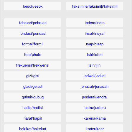
besok/esok
faksimile/faksimili/faksimil
februari/pebruari
indera/indra
fondasi/pondasi
insaf/insyaf
formal/formil
isap/hisap
foto/photo
istri/isteri
frekuensi/frekwensi
izin/ijin
gizi/gisi
jadwal/jadual
gladi/geladi
jenazah/jenasah
gubuk/gubug
jenderal/jendral
hadis/hadist
justru/justeru
hafal/hapal
karena/karna
hakikat/hakekat
karier/karir