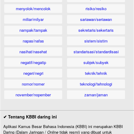
menyolok/mencolok
risiko/resiko
miliar/milyar
sariawan/seriawan
nampak/tampak
sekretaris/sekertaris
napas/nafas
sistem/sistim
nasihat/nasehat
standarisasi/standardisasi
negatif/negatip
subjek/subyek
negeri/negri
teknik/tehnik
nomor/nomer
teknologi/tehnologi
november/nopember
zaman/jaman
✔ Tentang KBBI daring ini
Aplikasi Kamus Besar Bahasa Indonesia (KBBI) ini merupakan KBBI
Daring (Dalam Jaringan /
Online
tidak resmi) yang dibuat untuk