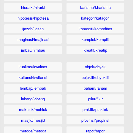
hierarki/hirarki
karisma/kharisma
hipotesis/hipotesa
kategori/katagori
ijazah/ijasah
komoditi/komoditas
imaginasi/imajinasi
komplet/komplit
imbau/himbau
kreatif/kreatip
kualitas/kwalitas
objek/obyek
kuitansi/kwitansi
objektif/obyektif
lembap/lembab
paham/faham
lubang/lobang
pikir/fikir
makhluk/mahluk
praktik/praktek
masjid/mesjid
provinsi/propinsi
metode/metoda
rapot/rapor