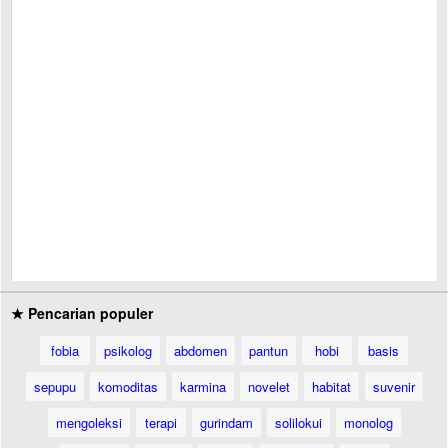
★ Pencarian populer
fobia
psikolog
abdomen
pantun
hobi
basis
sepupu
komoditas
karmina
novelet
habitat
suvenir
mengoleksi
terapi
gurindam
solilokui
monolog