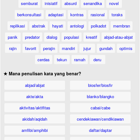
semburat
inisiatif
absurd
senandika
novel
berkonsultasi
adaptasi
kontras
rasional
toraks
replikasi
abstrak
hayati
antologi
polkadot
membran
panik
predator
dialog
populasi
kreatif
abjad-atau-abjat
rajin
favorit
perajin
mandiri
jujur
gundah
optimis
cerdas
tekun
ramah
deru
★ Mana penulisan kata yang benar?
abjad/abjat
biosfer/biosfir
akte/akta
blanko/blangko
aktivitas/aktifitas
cabai/cabe
akidah/aqidah
cendekiawan/cendikiawan
amfibi/amphibi
daftar/daptar