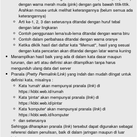
dengan warna merah muda (pink) dengan garis bawah titik-titik.
Arahkan mouse untuk melihat keterangannya (belum semua ada
keterangannya)
Arti ke-1, 2, 3 dan seterusnya ditandai dengan huruf tebal
dengan latar lingkaran
Contoh penggunaan lema/sub-lema ditandai dengan warna biru
Contoh dalam peribahasa ditandai dengan warna oranye
Ketika diklik hasil dari daftar kata "Memuat", hasil yang sesuai
dengan kata pencarian akan ditandai dengan latar warna kuning
Menampilkan hasil baik yang ada di dalam kata dasar maupun
turunan, dan arti atau definisi akan ditampilkan tanpa harus
mengunduh ulang data dari server
Pranala (
Pretty Permalink/Link
) yang indah dan mudah diingat untuk
definisi kata, misalnya :
Kata 'rumah' akan mempunyai pranala (
link
) di
https://kbbi.web.id/rumah
Kata 'pintar' akan mempunyai pranala (
link
) di
https://kbbi.web.id/pintar
Kata 'komputer' akan mempunyai pranala (
link
) di
https://kbbi.web.id/komputer
dan seterusnya
Sehingga diharapkan pranala (
link
) tersebut dapat digunakan sebagai
referensi dalam penulisan, baik di dalam jaringan maupun di luar