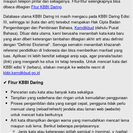
maupun telepon pintar dan sebagainya. Fitur-fitur selengkapnya bisa
dibaca dibagian
Fitur KBBI Daring
.
Database utama KBBI Daring ini masih mengacu pada KBBI Daring Edisi
III, sehingga isi (kata dan arti) tersebut merupakan Hak Cipta Badan
Pengembangan dan Pembinaan Bahasa,
Kemdikbud
(dahulu Pusat
Bahasa). Diluar data utama, kami berusaha menambah kata-kata baru
yang akan diberi keterangan tambahan dibagian akhir arti atau definisi
dengan "Definisi Eksternal". Semoga semakin menambah khazanah
referensi pendidikan di Indonesia dan bisa memberikan manfaat yang
luas. Aplikasi ini lebih bersifat sebagai arsip saja, agar pranala/tautan
(
link
) yang mengarah ke situs ini tetap tersedia. Untuk mencari kata dari
KBBI edisi V (terbaru), silakan merujuk ke website resmi di
kbbi.kemdikbud.go.id
✔ Fitur KBBI Daring
Pencarian satu kata atau banyak kata sekaligus
Tampilan yang sederhana dan ringan untuk kemudahan penggunaan
Proses pengambilan data yang sangat cepat, pengguna tidak perlu
memuat ulang (
reload/refresh
) jendela atau laman web (
website
)
untuk mencari kata berikutnya
Arti kata ditampilkan dengan warna yang memudahkan mencari lema
maupun sub lema. Berikut beberapa penjelasannya:
Jenis kata atau keterangan istilah semisal n (nomina), v (verba)