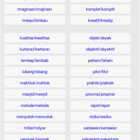
imaginasi/imajinasi
komplet/komplit
imbau/himbau
kreatif/kreatip
kualitas/kwalitas
objek/obyek
kuitansi/kwitansi
objektif/obyektif
lembap/lembab
paham/faham
lubang/lobang
pikir/fikir
makhluk/mahluk
praktik/praktek
masjid/mesjid
provinsi/propinsi
metode/metoda
rapot/rapor
menyolok/mencolok
risiko/resiko
miliar/milyar
sariawan/seriawan
nampak/tampak
sekretaris/sekertaris