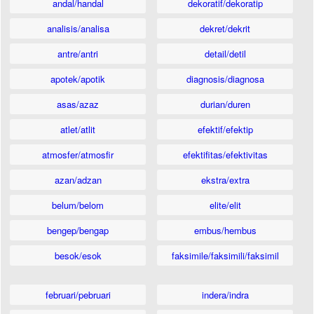
andal/handal
dekoratif/dekoratip
analisis/analisa
dekret/dekrit
antre/antri
detail/detil
apotek/apotik
diagnosis/diagnosa
asas/azaz
durian/duren
atlet/atlit
efektif/efektip
atmosfer/atmosfir
efektifitas/efektivitas
azan/adzan
ekstra/extra
belum/belom
elite/elit
bengep/bengap
embus/hembus
besok/esok
faksimile/faksimili/faksimil
februari/pebruari
indera/indra