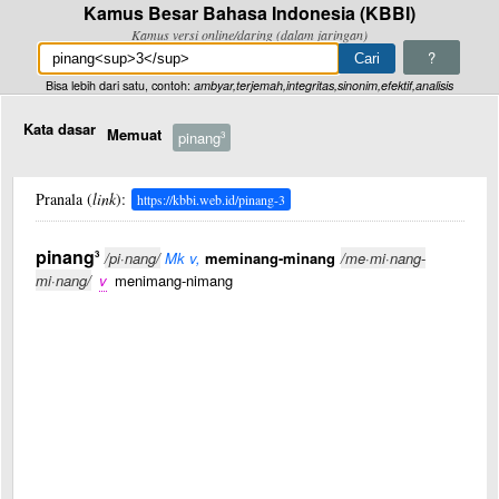
Kamus Besar Bahasa Indonesia (KBBI)
Kamus versi online/daring (dalam jaringan)
?
Bisa lebih dari satu, contoh:
ambyar,terjemah,integritas,sinonim,efektif,analisis
Kata dasar
Memuat
pinang
3
Pranala (
link
):
https://kbbi.web.id/pinang-3
pinang
3
/pi·nang/
Mk v,
meminang-minang
/me·mi·nang-
mi·nang/
v
menimang-nimang