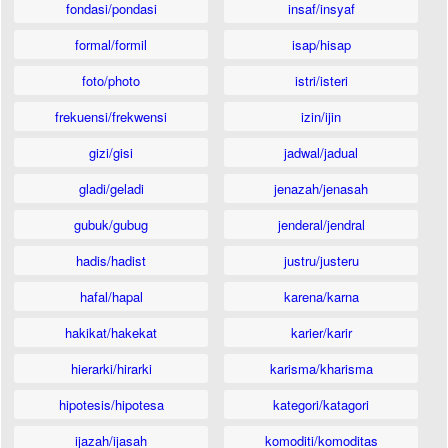
fondasi/pondasi
insaf/insyaf
formal/formil
isap/hisap
foto/photo
istri/isteri
frekuensi/frekwensi
izin/ijin
gizi/gisi
jadwal/jadual
gladi/geladi
jenazah/jenasah
gubuk/gubug
jenderal/jendral
hadis/hadist
justru/justeru
hafal/hapal
karena/karna
hakikat/hakekat
karier/karir
hierarki/hirarki
karisma/kharisma
hipotesis/hipotesa
kategori/katagori
ijazah/ijasah
komoditi/komoditas