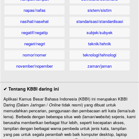
napas/nafas
sistem/sistim
nasihat/nasehat
standarisasi/standardisasi
negatif/negatip
subjek/subyek
negeri/negri
teknik/tehnik
nomor/nomer
teknologi/tehnologi
november/nopember
zaman/jaman
✔ Tentang KBBI daring ini
Aplikasi Kamus Besar Bahasa Indonesia (KBBI) ini merupakan KBBI
Daring (Dalam Jaringan /
Online
tidak resmi) yang dibuat untuk
memudahkan pencarian, penggunaan dan pembacaan arti kata (lema/sub
lema). Berbeda dengan beberapa situs web (laman/
website
) sejenis, kami
berusaha memberikan berbagai fitur lebih, seperti kecepatan akses,
tampilan dengan berbagai warna pembeda untuk jenis kata, tampilan
yang pas untuk segala perambah web baik komputer desktop, laptop