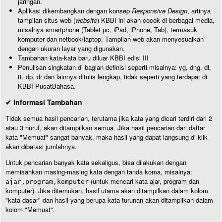
jaringan.
Aplikasi dikembangkan dengan konsep
Responsive Design
, artinya
tampilan situs web (
website
) KBBI ini akan cocok di berbagai media,
misalnya smartphone (Tablet pc, iPad, iPhone, Tab), termasuk
komputer dan netbook/laptop. Tampilan web akan menyesuaikan
dengan ukuran layar yang digunakan.
Tambahan kata-kata baru diluar KBBI edisi III
Penulisan singkatan di bagian definisi seperti misalnya: yg, dng, dl,
tt, dp, dr dan lainnya ditulis lengkap, tidak seperti yang terdapat di
KBBI PusatBahasa.
✔ Informasi Tambahan
Tidak semua hasil pencarian, terutama jika kata yang dicari terdiri dari 2
atau 3 huruf, akan ditampilkan semua. Jika hasil pencarian dari daftar
kata "Memuat" sangat banyak, maka hasil yang dapat langsung di klik
akan dibatasi jumlahnya.
Untuk pencarian banyak kata sekaligus, bisa dilakukan dengan
memisahkan masing-masing kata dengan tanda koma, misalnya:
(untuk mencari kata ajar, program dan
ajar,program,komputer
komputer). Jika ditemukan, hasil utama akan ditampilkan dalam kolom
"kata dasar" dan hasil yang berupa kata turunan akan ditampilkan dalam
kolom "Memuat".