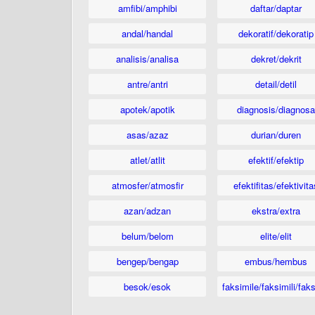
amfibi/amphibi
daftar/daptar
andal/handal
dekoratif/dekoratip
analisis/analisa
dekret/dekrit
antre/antri
detail/detil
apotek/apotik
diagnosis/diagnosa
asas/azaz
durian/duren
atlet/atlit
efektif/efektip
atmosfer/atmosfir
efektifitas/efektivita
azan/adzan
ekstra/extra
belum/belom
elite/elit
bengep/bengap
embus/hembus
besok/esok
faksimile/faksimili/faks