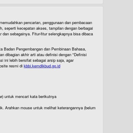
uk memudahkan pencarian, penggunaan dan pembacaan
ih, seperti kecepatan akses, tampilan dengan berbagai
dan sebagainya. Fitur-fitur selengkapnya bisa dibaca
 Cipta Badan Pengembangan dan Pembinaan Bahasa,
ibagian akhir arti atau definisi dengan "Definisi
ni lebih bersifat sebagai arsip saja, agar
bsite resmi di
kbbi.kemdikbud.go.id
te
) untuk mencari kata berikutnya
titik. Arahkan mouse untuk melihat keterangannya (belum