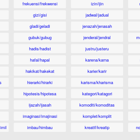
frekuensi/frekwensi
izin/ijin
gizi/gisi
jadwal/jadual
gladi/geladi
jenazah/jenasah
gubuk/gubug
jenderal/jendral
m
hadis/hadist
justru/justeru
hafal/hapal
karena/karna
hakikat/hakekat
karier/karir
s
hierarki/hirarki
karisma/kharisma
hipotesis/hipotesa
kategori/katagori
ijazah/ijasah
komoditi/komoditas
imaginasi/imajinasi
komplet/komplit
imil
imbau/himbau
kreatif/kreatip
n