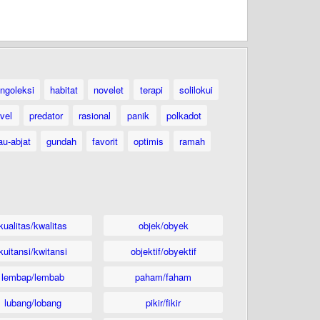
ngoleksi
habitat
novelet
terapi
solilokui
vel
predator
rasional
panik
polkadot
au-abjat
gundah
favorit
optimis
ramah
kualitas/kwalitas
objek/obyek
kuitansi/kwitansi
objektif/obyektif
lembap/lembab
paham/faham
lubang/lobang
pikir/fikir