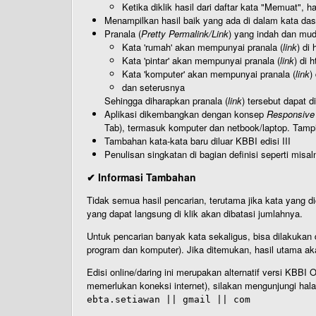
Ketika diklik hasil dari daftar kata "Memuat", 
Menampilkan hasil baik yang ada di dalam kata dasa
Pranala (
Pretty Permalink/Link
) yang indah dan muda
Kata 'rumah' akan mempunyai pranala (
link
) di
Kata 'pintar' akan mempunyai pranala (
link
) di 
Kata 'komputer' akan mempunyai pranala (
link
)
dan seterusnya
Sehingga diharapkan pranala (
link
) tersebut dapat d
Aplikasi dikembangkan dengan konsep
Responsive
Tab), termasuk komputer dan netbook/laptop. Tamp
Tambahan kata-kata baru diluar KBBI edisi III
Penulisan singkatan di bagian definisi seperti misal
✔ Informasi Tambahan
Tidak semua hasil pencarian, terutama jika kata yang di
yang dapat langsung di klik akan dibatasi jumlahnya.
Untuk pencarian banyak kata sekaligus, bisa dilakuk
program dan komputer). Jika ditemukan, hasil utama ak
Edisi online/daring ini merupakan alternatif versi KBB
memerlukan koneksi internet), silakan mengunjungi hal
ebta.setiawan || gmail || com