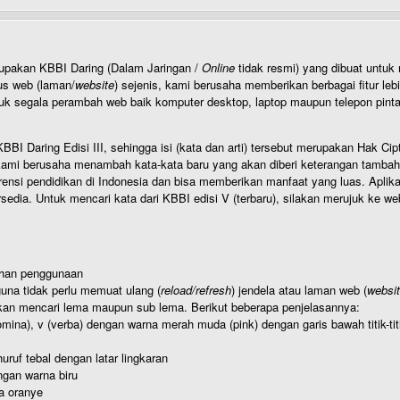
rupakan KBBI Daring (Dalam Jaringan /
Online
tidak resmi) yang dibuat unt
us web (laman/
website
) sejenis, kami berusaha memberikan berbagai fitur leb
uk segala perambah web baik komputer desktop, laptop maupun telepon pintar 
BI Daring Edisi III, sehingga isi (kata dan arti) tersebut merupakan Hak
ami berusaha menambah kata-kata baru yang akan diberi keterangan tambahan d
 pendidikan di Indonesia dan bisa memberikan manfaat yang luas. Aplikasi i
rsedia. Untuk mencari kata dari KBBI edisi V (terbaru), silakan merujuk ke we
ahan penggunaan
una tidak perlu memuat ulang (
reload/refresh
) jendela atau laman web (
websi
kan mencari lema maupun sub lema. Berikut beberapa penjelasannya:
nomina), v (verba) dengan warna merah muda (pink) dengan garis bawah titik-
uruf tebal dengan latar lingkaran
gan warna biru
a oranye