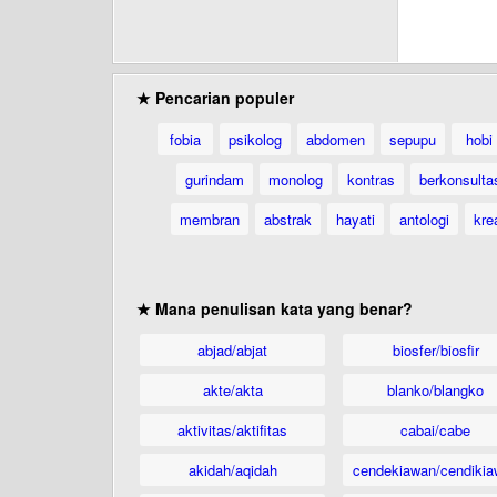
★ Pencarian populer
fobia
psikolog
abdomen
sepupu
hobi
gurindam
monolog
kontras
berkonsulta
membran
abstrak
hayati
antologi
krea
★ Mana penulisan kata yang benar?
abjad/abjat
biosfer/biosfir
akte/akta
blanko/blangko
aktivitas/aktifitas
cabai/cabe
akidah/aqidah
cendekiawan/cendikia