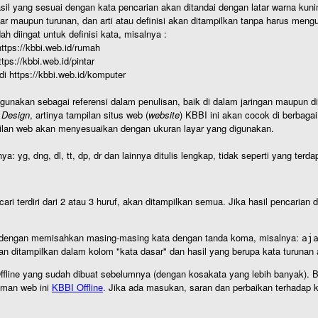
hasil yang sesuai dengan kata pencarian akan ditandai dengan latar warna kuni
r maupun turunan, dan arti atau definisi akan ditampilkan tanpa harus mengu
h diingat untuk definisi kata, misalnya :
 https://kbbi.web.id/rumah
https://kbbi.web.id/pintar
 di https://kbbi.web.id/komputer
igunakan sebagai referensi dalam penulisan, baik di dalam jaringan maupun di 
 Design
, artinya tampilan situs web (
website
) KBBI ini akan cocok di berbaga
ilan web akan menyesuaikan dengan ukuran layar yang digunakan.
nya: yg, dng, dl, tt, dp, dr dan lainnya ditulis lengkap, tidak seperti yang te
cari terdiri dari 2 atau 3 huruf, akan ditampilkan semua. Jika hasil pencarian
an dengan memisahkan masing-masing kata dengan tanda koma, misalnya:
aj
an ditampilkan dalam kolom "kata dasar" dan hasil yang berupa kata turuna
I Offline yang sudah dibuat sebelumnya (dengan kosakata yang lebih banyak). 
aman web ini
KBBI Offline
. Jika ada masukan, saran dan perbaikan terhadap kb