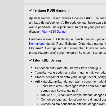
✔ Tentang KBBI daring ini
Aplikasi Kamus Besar Bahasa Indonesia (KBBI) ini me
arti kata (lema/sub lema). Berbeda dengan beberapa sit
warna pembeda untuk jenis kata, tampilan yang pas unt
dibagian
Fitur KBBI Daring
.
Database utama KBBI Daring ini masih mengacu pada KB
Kemdikbud
(dahulu Pusat Bahasa). Diluar data utama, k
Eksternal". Semoga semakin menambah khazanah referensi
pranala/tautan (
link
) yang mengarah ke situs ini tetap te
✔ Fitur KBBI Daring
Pencarian satu kata atau banyak kata sekaligus
Tampilan yang sederhana dan ringan untuk kemud
Proses pengambilan data yang sangat cepat, pengg
Arti kata ditampilkan dengan warna yang memudah
Jenis kata atau keterangan istilah semisal n (
semua ada keterangannya)
Arti ke-1, 2, 3 dan seterusnya ditandai dengan h
Contoh penggunaan lema/sub-lema ditandai den
Contoh dalam peribahasa ditandai dengan warn