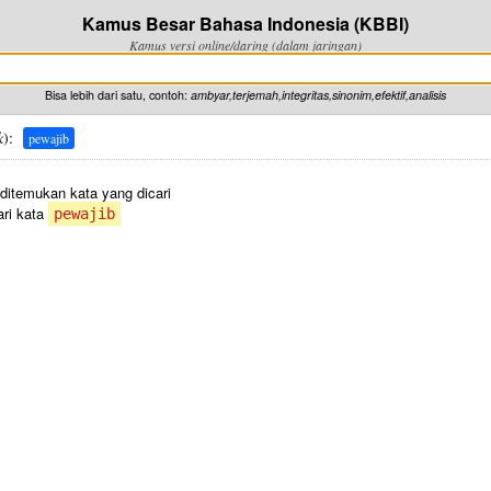
Kamus Besar Bahasa Indonesia (KBBI)
Kamus versi online/daring (dalam jaringan)
Bisa lebih dari satu, contoh:
ambyar,terjemah,integritas,sinonim,efektif,analisis
k
):
pewajib
 ditemukan kata yang dicari
ri kata
pewajib