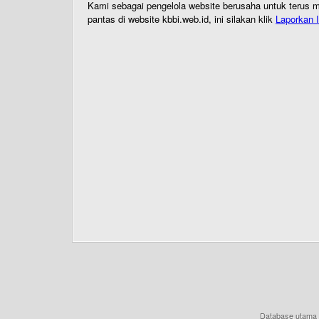
Kami sebagai pengelola website berusaha untuk terus me
pantas di website kbbi.web.id, ini silakan klik
Laporkan I
Database utama 