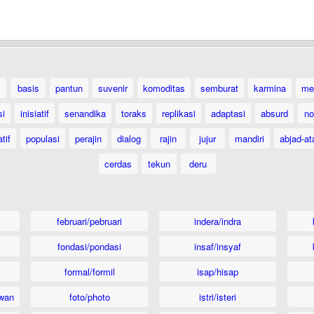
basis
pantun
suvenir
komoditas
semburat
karmina
me
si
inisiatif
senandika
toraks
replikasi
adaptasi
absurd
no
tif
populasi
perajin
dialog
rajin
jujur
mandiri
abjad-at
cerdas
tekun
deru
februari/pebruari
indera/indra
fondasi/pondasi
insaf/insyaf
formal/formil
isap/hisap
wan
foto/photo
istri/isteri