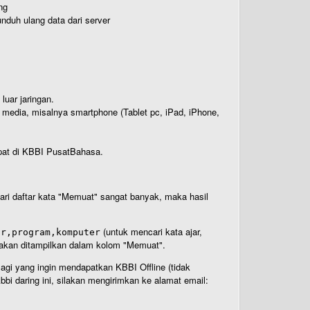
ng
nduh ulang data dari server
luar jaringan.
i media, misalnya smartphone (Tablet pc, iPad, iPhone,
rdapat di KBBI PusatBahasa.
 dari daftar kata "Memuat" sangat banyak, maka hasil
(untuk mencari kata ajar,
ar,program,komputer
n akan ditampilkan dalam kolom "Memuat".
Bagi yang ingin mendapatkan KBBI Offline (tidak
bi daring ini, silakan mengirimkan ke alamat email: