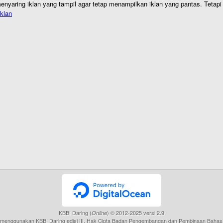
nyaring iklan yang tampil agar tetap menampilkan iklan yang pantas. Tetapi j
klan
KBBI Daring (
) © 2012-2025 versi 2.9
Online
menggunakan KBBI Daring edisi III, Hak Cipta Badan Pengembangan dan Pembinaan Bahas