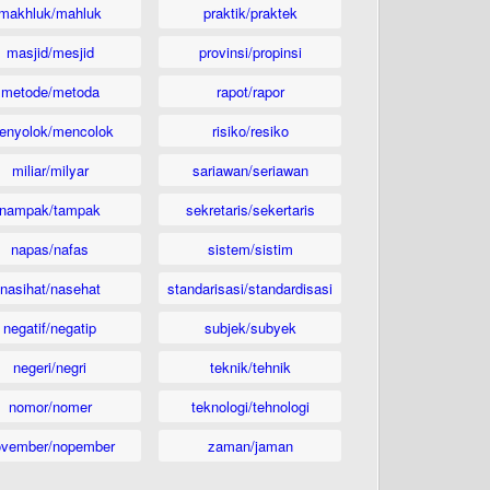
makhluk/mahluk
praktik/praktek
masjid/mesjid
provinsi/propinsi
metode/metoda
rapot/rapor
enyolok/mencolok
risiko/resiko
miliar/milyar
sariawan/seriawan
nampak/tampak
sekretaris/sekertaris
napas/nafas
sistem/sistim
nasihat/nasehat
standarisasi/standardisasi
negatif/negatip
subjek/subyek
negeri/negri
teknik/tehnik
nomor/nomer
teknologi/tehnologi
ovember/nopember
zaman/jaman