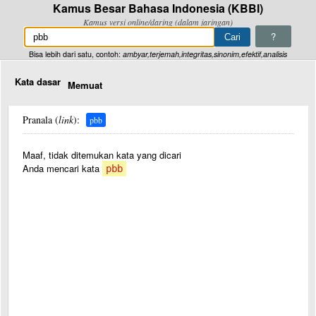
Kamus Besar Bahasa Indonesia (KBBI)
Kamus versi online/daring (dalam jaringan)
?
Bisa lebih dari satu, contoh:
ambyar,terjemah,integritas,sinonim,efektif,analisis
Kata dasar
Memuat
Pranala (
link
):
pbb
Maaf, tidak ditemukan kata yang dicari
Anda mencari kata
pbb