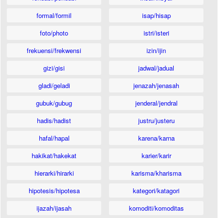
formal/formil
isap/hisap
foto/photo
istri/isteri
frekuensi/frekwensi
izin/ijin
gizi/gisi
jadwal/jadual
gladi/geladi
jenazah/jenasah
gubuk/gubug
jenderal/jendral
hadis/hadist
justru/justeru
hafal/hapal
karena/karna
hakikat/hakekat
karier/karir
hierarki/hirarki
karisma/kharisma
hipotesis/hipotesa
kategori/katagori
ijazah/ijasah
komoditi/komoditas