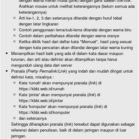
dengan warna merah muda (pink) dengan garis bawah titik-titik.
Arahkan mouse untuk melihat keterangannya (belum semua ada
keterangannya)
Arti ke-1, 2, 3 dan seterusnya ditandai dengan huruf tebal
dengan latar lingkaran
Contoh penggunaan lema/sub-lema ditandai dengan warna biru
Contoh dalam peribahasa ditandai dengan warna oranye
Ketika diklik hasil dari daftar kata "Memuat", hasil yang sesuai
dengan kata pencarian akan ditandai dengan latar warna kuning
Menampilkan hasil baik yang ada di dalam kata dasar maupun
turunan, dan arti atau definisi akan ditampilkan tanpa harus
mengunduh ulang data dari server
Pranala (
Pretty Permalink/Link
) yang indah dan mudah diingat untuk
definisi kata, misalnya :
Kata 'rumah' akan mempunyai pranala (
link
) di
https://kbbi.web.id/rumah
Kata 'pintar' akan mempunyai pranala (
link
) di
https://kbbi.web.id/pintar
Kata 'komputer' akan mempunyai pranala (
link
) di
https://kbbi.web.id/komputer
dan seterusnya
Sehingga diharapkan pranala (
link
) tersebut dapat digunakan sebagai
referensi dalam penulisan, baik di dalam jaringan maupun di luar
jaringan.