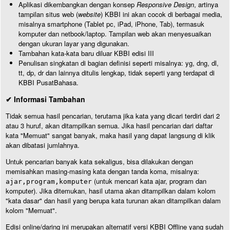
Aplikasi dikembangkan dengan konsep
Responsive Design
, artinya
tampilan situs web (
website
) KBBI ini akan cocok di berbagai media,
misalnya smartphone (Tablet pc, iPad, iPhone, Tab), termasuk
komputer dan netbook/laptop. Tampilan web akan menyesuaikan
dengan ukuran layar yang digunakan.
Tambahan kata-kata baru diluar KBBI edisi III
Penulisan singkatan di bagian definisi seperti misalnya: yg, dng, dl,
tt, dp, dr dan lainnya ditulis lengkap, tidak seperti yang terdapat di
KBBI PusatBahasa.
✔ Informasi Tambahan
Tidak semua hasil pencarian, terutama jika kata yang dicari terdiri dari 2
atau 3 huruf, akan ditampilkan semua. Jika hasil pencarian dari daftar
kata "Memuat" sangat banyak, maka hasil yang dapat langsung di klik
akan dibatasi jumlahnya.
Untuk pencarian banyak kata sekaligus, bisa dilakukan dengan
memisahkan masing-masing kata dengan tanda koma, misalnya:
(untuk mencari kata ajar, program dan
ajar,program,komputer
komputer). Jika ditemukan, hasil utama akan ditampilkan dalam kolom
"kata dasar" dan hasil yang berupa kata turunan akan ditampilkan dalam
kolom "Memuat".
Edisi online/daring ini merupakan alternatif versi KBBI Offline yang sudah