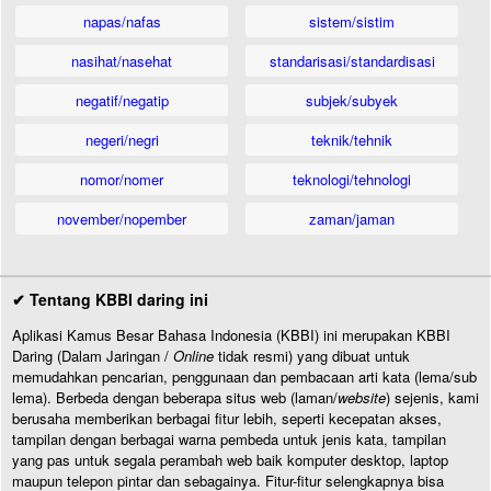
napas/nafas
sistem/sistim
nasihat/nasehat
standarisasi/standardisasi
negatif/negatip
subjek/subyek
negeri/negri
teknik/tehnik
nomor/nomer
teknologi/tehnologi
november/nopember
zaman/jaman
✔ Tentang KBBI daring ini
Aplikasi Kamus Besar Bahasa Indonesia (KBBI) ini merupakan KBBI
Daring (Dalam Jaringan /
Online
tidak resmi) yang dibuat untuk
memudahkan pencarian, penggunaan dan pembacaan arti kata (lema/sub
lema). Berbeda dengan beberapa situs web (laman/
website
) sejenis, kami
berusaha memberikan berbagai fitur lebih, seperti kecepatan akses,
tampilan dengan berbagai warna pembeda untuk jenis kata, tampilan
yang pas untuk segala perambah web baik komputer desktop, laptop
maupun telepon pintar dan sebagainya. Fitur-fitur selengkapnya bisa