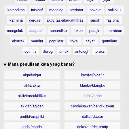
komoditas
inisiatif
monolog
predator
novelet
solilokui
karmina
cerdas
aktivitas-atau-aktifitas
ramah
rasional
mengelak
adaptasi
senandika
tekun
perajin
membran
abstrak
mandiri
populasi
novel
hayati
gurindam
optimis
dialog
untuk
antologi
toraks
★ Mana penulisan kata yang benar?
abjad/abjat
biosfer/biosfir
akte/akta
blanko/blangko
aktivitas/aktifitas
cabai/cabe
akidah/aqidah
cendekiawan/cendikiawan
amfibi/amphibi
daftar/daptar
andal/handal
dekoratif/dekoratip