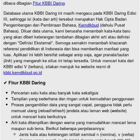
dibaca dibagian
Fitur KBBI Daring
.
Database utama KBBI Daring ini masih mengacu pada KBBI Daring Edisi
III, sehingga isi (kata dan arti) tersebut merupakan Hak Cipta Badan
Pengembangan dan Pembinaan Bahasa,
Kemdikbud
(dahulu Pusat
Bahasa). Diluar data utama, kami berusaha menambah kata-kata baru
yang akan diberi keterangan tambahan dibagian akhir arti atau definisi
dengan "Definisi Eksternal". Semoga semakin menambah khazanah
referensi pendidikan di Indonesia dan bisa memberikan manfaat yang
luas. Aplikasi ini lebih bersifat sebagai arsip saja, agar pranala/tautan
(
link
) yang mengarah ke situs ini tetap tersedia. Untuk mencari kata dari
KBBI edisi V (terbaru), silakan merujuk ke website resmi di
kbbi.kemdikbud.go.id
✔ Fitur KBBI Daring
Pencarian satu kata atau banyak kata sekaligus
Tampilan yang sederhana dan ringan untuk kemudahan penggunaan
Proses pengambilan data yang sangat cepat, pengguna tidak perlu
memuat ulang (
reload/refresh
) jendela atau laman web (
website
)
untuk mencari kata berikutnya
Arti kata ditampilkan dengan warna yang memudahkan mencari lema
maupun sub lema. Berikut beberapa penjelasannya:
Jenis kata atau keterangan istilah semisal n (nomina), v (verba)