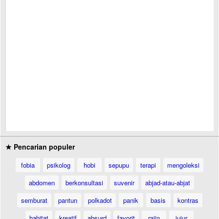
★ Pencarian populer
fobia
psikolog
hobi
sepupu
terapi
mengoleksi
abdomen
berkonsultasi
suvenir
abjad-atau-abjat
semburat
pantun
polkadot
panik
basis
kontras
habitat
kreatif
absurd
favorit
rajin
jujur