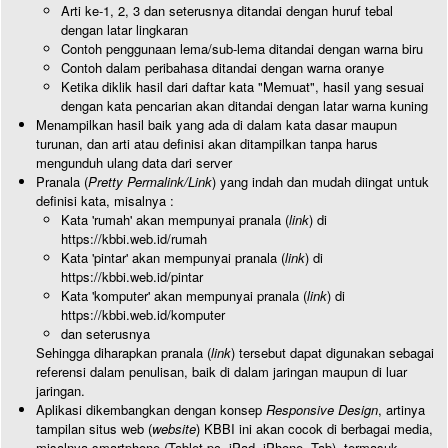
Arti ke-1, 2, 3 dan seterusnya ditandai dengan huruf tebal
dengan latar lingkaran
Contoh penggunaan lema/sub-lema ditandai dengan warna biru
Contoh dalam peribahasa ditandai dengan warna oranye
Ketika diklik hasil dari daftar kata "Memuat", hasil yang sesuai
dengan kata pencarian akan ditandai dengan latar warna kuning
Menampilkan hasil baik yang ada di dalam kata dasar maupun
turunan, dan arti atau definisi akan ditampilkan tanpa harus
mengunduh ulang data dari server
Pranala (
Pretty Permalink/Link
) yang indah dan mudah diingat untuk
definisi kata, misalnya :
Kata 'rumah' akan mempunyai pranala (
link
) di
https://kbbi.web.id/rumah
Kata 'pintar' akan mempunyai pranala (
link
) di
https://kbbi.web.id/pintar
Kata 'komputer' akan mempunyai pranala (
link
) di
https://kbbi.web.id/komputer
dan seterusnya
Sehingga diharapkan pranala (
link
) tersebut dapat digunakan sebagai
referensi dalam penulisan, baik di dalam jaringan maupun di luar
jaringan.
Aplikasi dikembangkan dengan konsep
Responsive Design
, artinya
tampilan situs web (
website
) KBBI ini akan cocok di berbagai media,
misalnya smartphone (Tablet pc, iPad, iPhone, Tab), termasuk