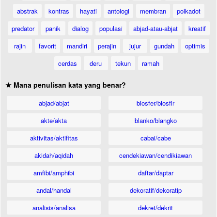
abstrak
kontras
hayati
antologi
membran
polkadot
predator
panik
dialog
populasi
abjad-atau-abjat
kreatif
rajin
favorit
mandiri
perajin
jujur
gundah
optimis
cerdas
deru
tekun
ramah
★ Mana penulisan kata yang benar?
abjad/abjat
biosfer/biosfir
akte/akta
blanko/blangko
aktivitas/aktifitas
cabai/cabe
akidah/aqidah
cendekiawan/cendikiawan
amfibi/amphibi
daftar/daptar
andal/handal
dekoratif/dekoratip
analisis/analisa
dekret/dekrit