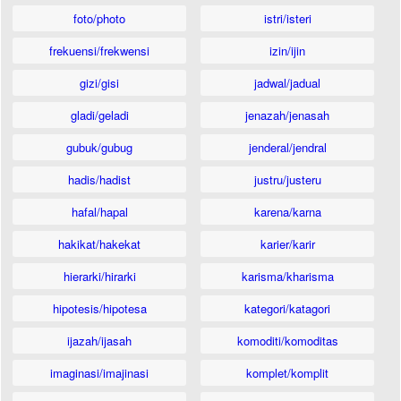
foto/photo
istri/isteri
frekuensi/frekwensi
izin/ijin
gizi/gisi
jadwal/jadual
gladi/geladi
jenazah/jenasah
gubuk/gubug
jenderal/jendral
hadis/hadist
justru/justeru
hafal/hapal
karena/karna
hakikat/hakekat
karier/karir
hierarki/hirarki
karisma/kharisma
hipotesis/hipotesa
kategori/katagori
ijazah/ijasah
komoditi/komoditas
imaginasi/imajinasi
komplet/komplit