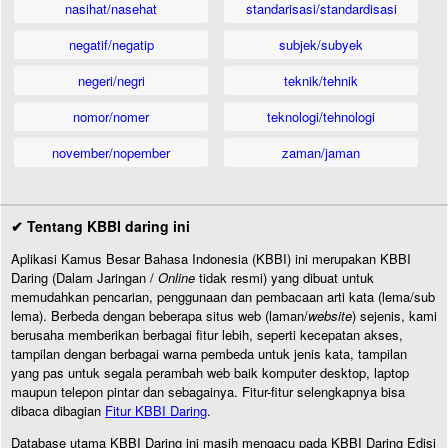
nasihat/nasehat
standarisasi/standardisasi
negatif/negatip
subjek/subyek
negeri/negri
teknik/tehnik
nomor/nomer
teknologi/tehnologi
november/nopember
zaman/jaman
✔ Tentang KBBI daring ini
Aplikasi Kamus Besar Bahasa Indonesia (KBBI) ini merupakan KBBI
Daring (Dalam Jaringan /
Online
tidak resmi) yang dibuat untuk
memudahkan pencarian, penggunaan dan pembacaan arti kata (lema/sub
lema). Berbeda dengan beberapa situs web (laman/
website
) sejenis, kami
berusaha memberikan berbagai fitur lebih, seperti kecepatan akses,
tampilan dengan berbagai warna pembeda untuk jenis kata, tampilan
yang pas untuk segala perambah web baik komputer desktop, laptop
maupun telepon pintar dan sebagainya. Fitur-fitur selengkapnya bisa
dibaca dibagian
Fitur KBBI Daring
.
Database utama KBBI Daring ini masih mengacu pada KBBI Daring Edisi