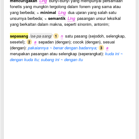
mencurigakan
Ling
bunyi-bunyi yang mempunyai persamaan
fonetis yang mungkin tergolong dalam fonem yang sama atau
yang berbeda;
~ minimal
Ling
dua ujaran yang salah satu
unsurnya berbeda;
~ semantik
Ling
pasangan unsur leksikal
yang berkaitan dalam makna, seperti sinonim, antonim;
sepasang
/se·pa·sang/
n
satu pasang (sejodoh, selengkap,
1
sesetel);
a
sepadan (dengan); cocok (dengan), sesuai
2
(dengan):
pakaiannya ~ benar dengan badannya;
a
3
merupakan pasangan atau selengkap (seperangkat):
kuda ini ~
dengan kuda itu; subang ini ~ dengan itu