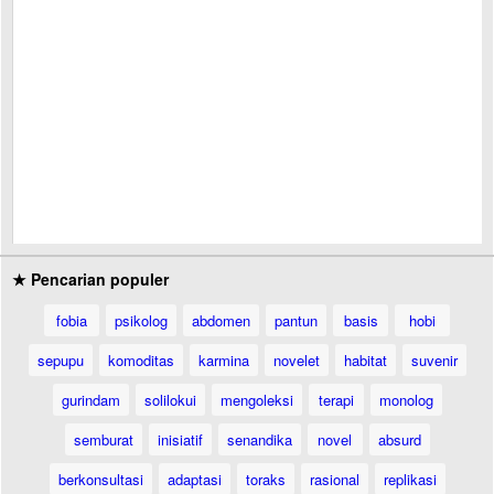
★ Pencarian populer
fobia
psikolog
abdomen
pantun
basis
hobi
sepupu
komoditas
karmina
novelet
habitat
suvenir
gurindam
solilokui
mengoleksi
terapi
monolog
semburat
inisiatif
senandika
novel
absurd
berkonsultasi
adaptasi
toraks
rasional
replikasi