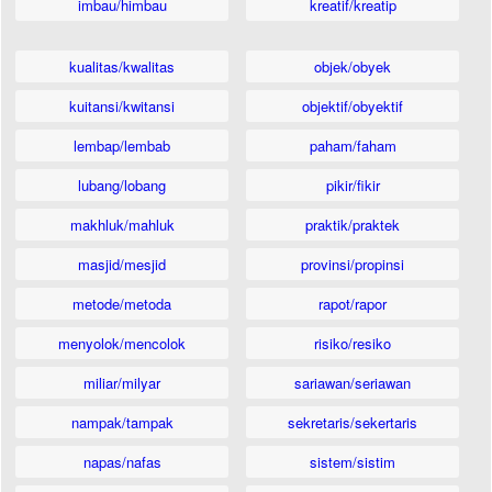
imbau/himbau
kreatif/kreatip
kualitas/kwalitas
objek/obyek
kuitansi/kwitansi
objektif/obyektif
lembap/lembab
paham/faham
lubang/lobang
pikir/fikir
makhluk/mahluk
praktik/praktek
masjid/mesjid
provinsi/propinsi
metode/metoda
rapot/rapor
menyolok/mencolok
risiko/resiko
miliar/milyar
sariawan/seriawan
nampak/tampak
sekretaris/sekertaris
napas/nafas
sistem/sistim