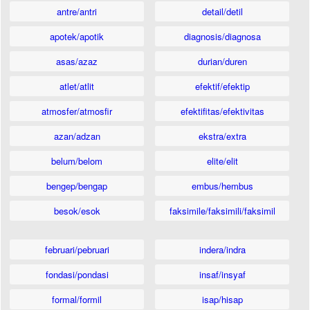
antre/antri
detail/detil
apotek/apotik
diagnosis/diagnosa
asas/azaz
durian/duren
atlet/atlit
efektif/efektip
atmosfer/atmosfir
efektifitas/efektivitas
azan/adzan
ekstra/extra
belum/belom
elite/elit
bengep/bengap
embus/hembus
besok/esok
faksimile/faksimili/faksimil
februari/pebruari
indera/indra
fondasi/pondasi
insaf/insyaf
formal/formil
isap/hisap