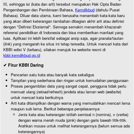
III, sehingga isi (kata dan arti) tersebut merupakan Hak Cipta Badan
Pengembangan dan Pembinaan Bahasa,
Kemdikbud
(dahulu Pusat
Bahasa). Diluar data utama, kami berusaha menambah kata-kata baru
yang akan diberi keterangan tambahan dibagian akhir arti atau definisi
dengan "Definisi Eksternal". Semoga semakin menambah khazanah
referensi pendidikan di Indonesia dan bisa memberikan manfaat yang
luas. Aplikasi ini lebih bersifat sebagai arsip saja, agar pranala/tautan
(
link
) yang mengarah ke situs ini tetap tersedia. Untuk mencari kata dari
KBBI edisi V (terbaru), silakan merujuk ke website resmi di
kbbi.kemdikbud.go.id
✔ Fitur KBBI Daring
Pencarian satu kata atau banyak kata sekaligus
Tampilan yang sederhana dan ringan untuk kemudahan penggunaan
Proses pengambilan data yang sangat cepat, pengguna tidak perlu
memuat ulang (
reload/refresh
) jendela atau laman web (
website
)
untuk mencari kata berikutnya
Arti kata ditampilkan dengan warna yang memudahkan mencari lema
maupun sub lema. Berikut beberapa penjelasannya:
Jenis kata atau keterangan istilah semisal n (nomina), v (verba)
dengan warna merah muda (pink) dengan garis bawah titik-titik.
Arahkan mouse untuk melihat keterangannya (belum semua ada
keterangannya)