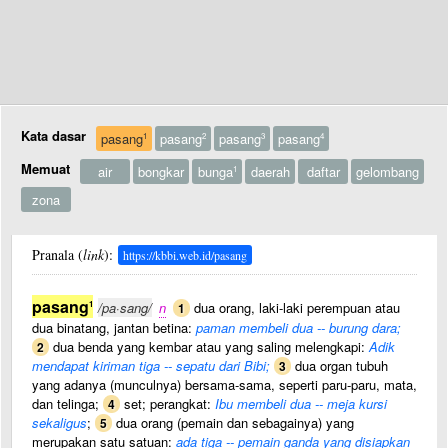
Kata dasar
pasang
pasang
pasang
pasang
1
2
3
4
Memuat
air
bongkar
bunga
daerah
daftar
gelombang
1
zona
Pranala (
link
):
https://kbbi.web.id/pasang
pasang
1
/pa·sang/
n
dua orang, laki-laki perempuan atau
1
dua binatang, jantan betina:
paman membeli dua -- burung dara;
dua benda yang kembar atau yang saling melengkapi:
Adik
2
mendapat kiriman tiga -- sepatu dari Bibi;
dua organ tubuh
3
yang adanya (munculnya) bersama-sama, seperti paru-paru, mata,
dan telinga;
set; perangkat:
Ibu membeli dua -- meja kursi
4
sekaligus
;
dua orang (pemain dan sebagainya) yang
5
merupakan satu satuan:
ada tiga -- pemain ganda yang disiapkan