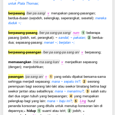
untuk Piala Thomas;
berpasang
/ber·pa·sang/
v
merupakan pasang-pasangan;
berdua-duaan (sejodoh, selengkap, seperangkat, sesetel):
mereka
duduk ~;
berpasang-pasang
/ber·pa·sang-pa·sang/
num
beberapa
1
pasang (jodoh, set, perangkat): ~
sandal; ~ pakaian;
berdua-
2
dua; sepasang-pasang:
menari ~; berjalan ~;
berpasang-pasangan
/ber·pa·sang-pa·sang·an/
v
berpasang;
memasangkan
/me·ma·sang·kan/
v
menjadikan sepasang
(dengan); menjodohkan;
pasangan
/pa·sang·an/
n
yang selalu dipakai bersama-sama
1
sehingga menjadi sepasang:
mana ~ sepatu ini?;
seorang
2
perempuan bagi seorang laki-laki atau seekor binatang betina bagi
seekor jantan atau sebaliknya:
mana ~ menarimu?
;
salah satu
3
dari dua organ tubuh yang berpasangan;
yang merupakan
4
pelengkap bagi yang lain:
mana ~ baju ini?
;
Ling
huruf
5
penanda konsonan yang ditulis untuk menutup konsonan lain di
depannya;
~ hidup
suami atau istri;
jodoh;
~
1
2