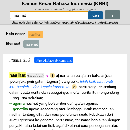
Kamus Besar Bahasa Indonesia (KBBI)
Kamus versi online/daring (dalam jaringan)
?
Bisa lebih dari satu, contoh:
ambyar,terjemah,integritas,sinonim,efektif,analisis
Kata dasar
nasihat
Memuat
nasehat
Pranala (
link
):
https://kbbi.web.id/nasihat
nasihat
/na·si·hat/
n
ajaran atau pelajaran baik; anjuran
1
(petunjuk, peringatan, teguran) yang baik:
lebih baik aku turuti --
ibu; beroleh -- dari kepala kantornya;
ibarat yang terkandung
2
dalam suatu cerita dan sebagainya; moral: cerita itu mengandung
-- bagi kita sekalian;
-- agama
nasihat yang bersumber dari ajaran agama;
-- genetika
upaya seseorang atau lembaga untuk memberikan
nasihat tentang sifat dan cara penurunan suatu kebakaan dari
suatu generasi ke generasi berikutnya, terutama berkaitan dengan
penyakit atau kelainan fisik agar diketahui cara pencegahan atau