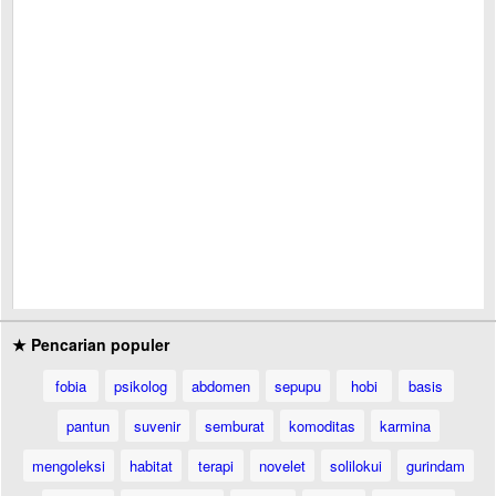
★ Pencarian populer
fobia
psikolog
abdomen
sepupu
hobi
basis
pantun
suvenir
semburat
komoditas
karmina
mengoleksi
habitat
terapi
novelet
solilokui
gurindam