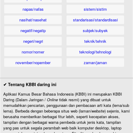
napas/nafas
sistem/sistim
nasihat/nasehat
standarisasi/standardisasi
negatif/negatip
subjek/subyek
negeri/negri
teknik/tehnik
nomor/nomer
teknologi/tehnologi
november/nopember
zaman/jaman
✔ Tentang KBBI daring ini
Aplikasi Kamus Besar Bahasa Indonesia (KBBI) ini merupakan KBBI
Daring (Dalam Jaringan /
Online
tidak resmi) yang dibuat untuk
memudahkan pencarian, penggunaan dan pembacaan arti kata (lema/sub
lema). Berbeda dengan beberapa situs web (laman/
website
) sejenis, kami
berusaha memberikan berbagai fitur lebih, seperti kecepatan akses,
tampilan dengan berbagai warna pembeda untuk jenis kata, tampilan
yang pas untuk segala perambah web baik komputer desktop, laptop