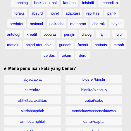
monolog
berkonsultasi
kontras
inisiatif
senandika
toraks
absurd
novel
adaptasi
replikasi
panik
predator
rasional
polkadot
membran
abstrak
hayati
antologi
kreatif
populasi
perajin
dialog
rajin
jujur
mandiri
abjad-atau-abjat
gundah
favorit
optimis
ramah
cerdas
tekun
deru
★ Mana penulisan kata yang benar?
abjad/abjat
biosfer/biosfir
akte/akta
blanko/blangko
aktivitas/aktifitas
cabai/cabe
akidah/aqidah
cendekiawan/cendikiawan
amfibi/amphibi
daftar/daptar