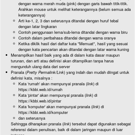
dengan warna merah muda (pink) dengan garis bawah titik-titik.
Arahkan mouse untuk melihat keterangannya (belum semua ada
keterangannya)
Arti ke-1, 2, 3 dan seterusnya ditandai dengan huruf tebal
dengan latar lingkaran
Contoh penggunaan lema/sub-lema ditandai dengan warna biru
Contoh dalam peribahasa ditandai dengan warna oranye
Ketika diklik hasil dari daftar kata "Memuat", hasil yang sesuai
dengan kata pencarian akan ditandai dengan latar warna kuning
Menampilkan hasil baik yang ada di dalam kata dasar maupun
turunan, dan arti atau definisi akan ditampilkan tanpa harus
mengunduh ulang data dari server
Pranala (
Pretty Permalink/Link
) yang indah dan mudah diingat untuk
definisi kata, misalnya :
Kata 'rumah' akan mempunyai pranala (
link
) di
https://kbbi.web.id/rumah
Kata 'pintar' akan mempunyai pranala (
link
) di
https://kbbi.web.id/pintar
Kata 'komputer' akan mempunyai pranala (
link
) di
https://kbbi.web.id/komputer
dan seterusnya
Sehingga diharapkan pranala (
link
) tersebut dapat digunakan sebagai
referensi dalam penulisan, baik di dalam jaringan maupun di luar