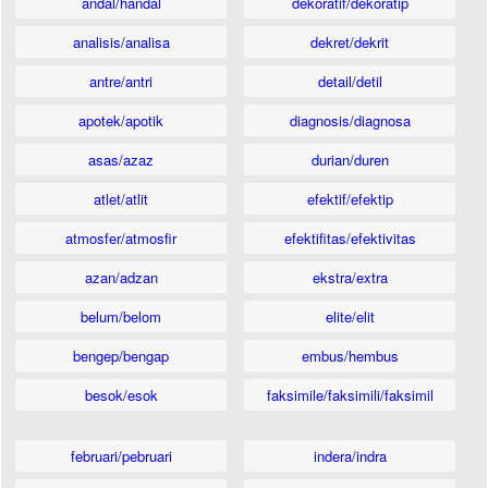
andal/handal
dekoratif/dekoratip
analisis/analisa
dekret/dekrit
antre/antri
detail/detil
apotek/apotik
diagnosis/diagnosa
asas/azaz
durian/duren
atlet/atlit
efektif/efektip
atmosfer/atmosfir
efektifitas/efektivitas
azan/adzan
ekstra/extra
belum/belom
elite/elit
bengep/bengap
embus/hembus
besok/esok
faksimile/faksimili/faksimil
februari/pebruari
indera/indra