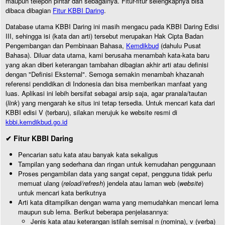
maupun telepon pintar dan sebagainya. Fitur-fitur selengkapnya bisa
dibaca dibagian
Fitur KBBI Daring
.
Database utama KBBI Daring ini masih mengacu pada KBBI Daring Edisi
III, sehingga isi (kata dan arti) tersebut merupakan Hak Cipta Badan
Pengembangan dan Pembinaan Bahasa,
Kemdikbud
(dahulu Pusat
Bahasa). Diluar data utama, kami berusaha menambah kata-kata baru
yang akan diberi keterangan tambahan dibagian akhir arti atau definisi
dengan "Definisi Eksternal". Semoga semakin menambah khazanah
referensi pendidikan di Indonesia dan bisa memberikan manfaat yang
luas. Aplikasi ini lebih bersifat sebagai arsip saja, agar pranala/tautan
(
link
) yang mengarah ke situs ini tetap tersedia. Untuk mencari kata dari
KBBI edisi V (terbaru), silakan merujuk ke website resmi di
kbbi.kemdikbud.go.id
✔ Fitur KBBI Daring
Pencarian satu kata atau banyak kata sekaligus
Tampilan yang sederhana dan ringan untuk kemudahan penggunaan
Proses pengambilan data yang sangat cepat, pengguna tidak perlu
memuat ulang (
reload/refresh
) jendela atau laman web (
website
)
untuk mencari kata berikutnya
Arti kata ditampilkan dengan warna yang memudahkan mencari lema
maupun sub lema. Berikut beberapa penjelasannya:
Jenis kata atau keterangan istilah semisal n (nomina), v (verba)