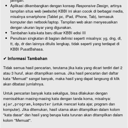
jaringan.
Aplikasi dikembangkan dengan konsep
Responsive Design
, artinya
tampilan situs web (
website
) KBBI ini akan cocok di berbagai media,
misalnya smartphone (Tablet pc, iPad, iPhone, Tab), termasuk
komputer dan netbook/laptop. Tampilan web akan menyesuaikan
dengan ukuran layar yang digunakan.
Tambahan kata-kata baru diluar KBBI edisi III
Penulisan singkatan di bagian definisi seperti misalnya: yg, dng, dl,
tt, dp, dr dan lainnya ditulis lengkap, tidak seperti yang terdapat di
KBBI PusatBahasa.
✔ Informasi Tambahan
Tidak semua hasil pencarian, terutama jika kata yang dicari terdiri dari 2
atau 3 huruf, akan ditampilkan semua. Jika hasil pencarian dari daftar
kata "Memuat" sangat banyak, maka hasil yang dapat langsung di klik
akan dibatasi jumlahnya.
Untuk pencarian banyak kata sekaligus, bisa dilakukan dengan
memisahkan masing-masing kata dengan tanda koma, misalnya:
(untuk mencari kata ajar, program dan
ajar,program,komputer
komputer). Jika ditemukan, hasil utama akan ditampilkan dalam kolom
"kata dasar" dan hasil yang berupa kata turunan akan ditampilkan dalam
kolom "Memuat".