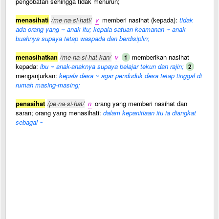
pengobatan sehingga tidak menurun;
menasihati
/me·na·si·hati/
v
memberi nasihat (kepada):
tidak
ada orang yang ~ anak itu; kepala satuan keamanan ~ anak
buahnya supaya tetap waspada dan berdisiplin;
menasihatkan
/me·na·si·hat·kan/
v
memberikan nasihat
1
kepada:
ibu ~ anak-anaknya supaya belajar tekun dan rajin;
2
menganjurkan:
kepala desa ~ agar penduduk desa tetap tinggal di
rumah masing-masing;
penasihat
/pe·na·si·hat/
n
orang yang memberi nasihat dan
saran; orang yang menasihati:
dalam kepanitiaan itu ia diangkat
sebagai ~