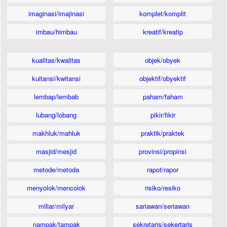
imaginasi/imajinasi
komplet/komplit
imbau/himbau
kreatif/kreatip
kualitas/kwalitas
objek/obyek
kuitansi/kwitansi
objektif/obyektif
lembap/lembab
paham/faham
lubang/lobang
pikir/fikir
makhluk/mahluk
praktik/praktek
masjid/mesjid
provinsi/propinsi
metode/metoda
rapot/rapor
menyolok/mencolok
risiko/resiko
miliar/milyar
sariawan/seriawan
nampak/tampak
sekretaris/sekertaris