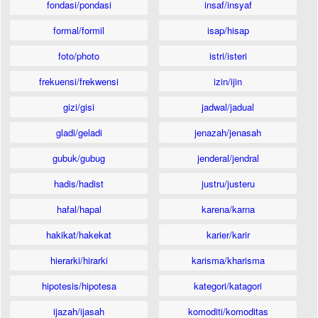
fondasi/pondasi
insaf/insyaf
formal/formil
isap/hisap
foto/photo
istri/isteri
frekuensi/frekwensi
izin/ijin
gizi/gisi
jadwal/jadual
gladi/geladi
jenazah/jenasah
gubuk/gubug
jenderal/jendral
hadis/hadist
justru/justeru
hafal/hapal
karena/karna
hakikat/hakekat
karier/karir
hierarki/hirarki
karisma/kharisma
hipotesis/hipotesa
kategori/katagori
ijazah/ijasah
komoditi/komoditas