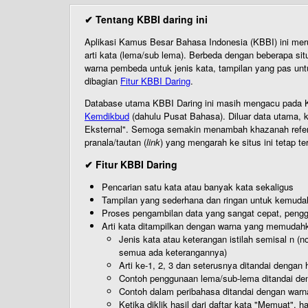
✔ Tentang KBBI daring ini
Aplikasi Kamus Besar Bahasa Indonesia (KBBI) ini me
arti kata (lema/sub lema). Berbeda dengan beberapa sit
warna pembeda untuk jenis kata, tampilan yang pas unt
dibagian
Fitur KBBI Daring
.
Database utama KBBI Daring ini masih mengacu pada KB
Kemdikbud
(dahulu Pusat Bahasa). Diluar data utama, k
Eksternal". Semoga semakin menambah khazanah referensi
pranala/tautan (
link
) yang mengarah ke situs ini tetap te
✔ Fitur KBBI Daring
Pencarian satu kata atau banyak kata sekaligus
Tampilan yang sederhana dan ringan untuk kemud
Proses pengambilan data yang sangat cepat, pengg
Arti kata ditampilkan dengan warna yang memudah
Jenis kata atau keterangan istilah semisal n (
semua ada keterangannya)
Arti ke-1, 2, 3 dan seterusnya ditandai dengan h
Contoh penggunaan lema/sub-lema ditandai den
Contoh dalam peribahasa ditandai dengan warn
Ketika diklik hasil dari daftar kata "Memuat", 