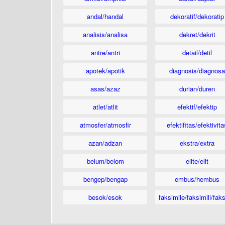
andal/handal
dekoratif/dekoratip
analisis/analisa
dekret/dekrit
antre/antri
detail/detil
apotek/apotik
diagnosis/diagnosa
asas/azaz
durian/duren
atlet/atlit
efektif/efektip
atmosfer/atmosfir
efektifitas/efektivita
azan/adzan
ekstra/extra
belum/belom
elite/elit
bengep/bengap
embus/hembus
besok/esok
faksimile/faksimili/faks