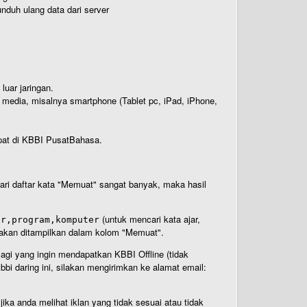
nduh ulang data dari server
luar jaringan.
i media, misalnya smartphone (Tablet pc, iPad, iPhone,
rdapat di KBBI PusatBahasa.
 dari daftar kata "Memuat" sangat banyak, maka hasil
(untuk mencari kata ajar,
ar,program,komputer
n akan ditampilkan dalam kolom "Memuat".
Bagi yang ingin mendapatkan KBBI Offline (tidak
bi daring ini, silakan mengirimkan ke alamat email:
ika anda melihat iklan yang tidak sesuai atau tidak