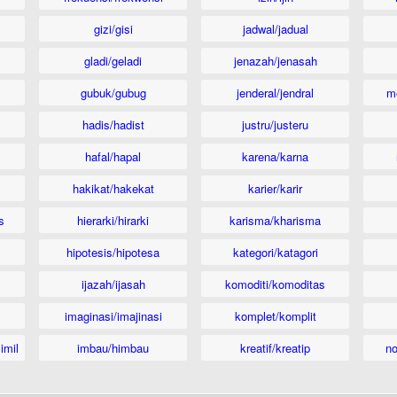
gizi/gisi
jadwal/jadual
gladi/geladi
jenazah/jenasah
gubuk/gubug
jenderal/jendral
m
hadis/hadist
justru/justeru
hafal/hapal
karena/karna
hakikat/hakekat
karier/karir
s
hierarki/hirarki
karisma/kharisma
hipotesis/hipotesa
kategori/katagori
ijazah/ijasah
komoditi/komoditas
imaginasi/imajinasi
komplet/komplit
imil
imbau/himbau
kreatif/kreatip
n