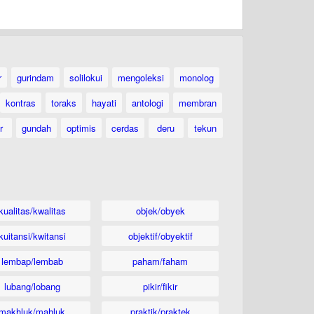
r
gurindam
solilokui
mengoleksi
monolog
kontras
toraks
hayati
antologi
membran
r
gundah
optimis
cerdas
deru
tekun
kualitas/kwalitas
objek/obyek
kuitansi/kwitansi
objektif/obyektif
lembap/lembab
paham/faham
lubang/lobang
pikir/fikir
makhluk/mahluk
praktik/praktek