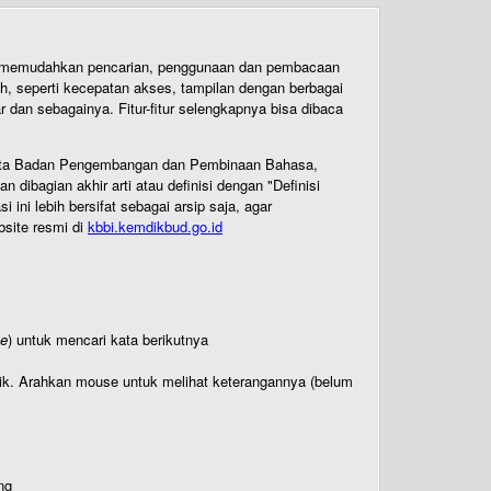
uk memudahkan pencarian, penggunaan dan pembacaan
ih, seperti kecepatan akses, tampilan dengan berbagai
dan sebagainya. Fitur-fitur selengkapnya bisa dibaca
 Cipta Badan Pengembangan dan Pembinaan Bahasa,
ibagian akhir arti atau definisi dengan "Definisi
ni lebih bersifat sebagai arsip saja, agar
bsite resmi di
kbbi.kemdikbud.go.id
te
) untuk mencari kata berikutnya
titik. Arahkan mouse untuk melihat keterangannya (belum
ng