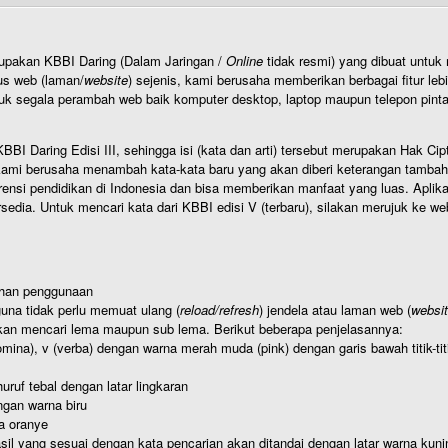
rupakan KBBI Daring (Dalam Jaringan /
Online
tidak resmi) yang dibuat unt
us web (laman/
website
) sejenis, kami berusaha memberikan berbagai fitur leb
uk segala perambah web baik komputer desktop, laptop maupun telepon pintar 
BI Daring Edisi III, sehingga isi (kata dan arti) tersebut merupakan Hak
ami berusaha menambah kata-kata baru yang akan diberi keterangan tambahan d
 pendidikan di Indonesia dan bisa memberikan manfaat yang luas. Aplikasi i
rsedia. Untuk mencari kata dari KBBI edisi V (terbaru), silakan merujuk ke we
ahan penggunaan
una tidak perlu memuat ulang (
reload/refresh
) jendela atau laman web (
websi
kan mencari lema maupun sub lema. Berikut beberapa penjelasannya:
nomina), v (verba) dengan warna merah muda (pink) dengan garis bawah titik-
uruf tebal dengan latar lingkaran
gan warna biru
a oranye
hasil yang sesuai dengan kata pencarian akan ditandai dengan latar warna kuni