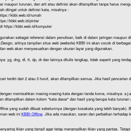
r maupun turunan, dan arti atau definisi akan ditampilkan tanpa harus mengu
h diingat untuk definisi kata, misalnya :
 https://kbbi.web.id/rumah
https://kbbi.web.id/pintar
 di https://kbbi.web.id/komputer
igunakan sebagai referensi dalam penulisan, baik di dalam jaringan maupun di 
 Design
, artinya tampilan situs web (
website
) KBBI ini akan cocok di berbaga
ilan web akan menyesuaikan dengan ukuran layar yang digunakan.
nya: yg, dng, dl, tt, dp, dr dan lainnya ditulis lengkap, tidak seperti yang te
cari terdiri dari 2 atau 3 huruf, akan ditampilkan semua. Jika hasil pencarian
an dengan memisahkan masing-masing kata dengan tanda koma, misalnya:
aj
an ditampilkan dalam kolom "kata dasar" dan hasil yang berupa kata turuna
I Offline yang sudah dibuat sebelumnya (dengan kosakata yang lebih banyak). 
aman web ini
KBBI Offline
. Jika ada masukan, saran dan perbaikan terhadap kb
nyaring iklan yang tampil agar tetap menampilkan iklan yang pantas. Tetapi j