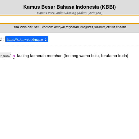
Kamus Besar Bahasa Indonesia (KBBI)
Kamus versi online/daring (dalam jaringan)
Bisa lebih dari satu, contoh:
ambyar,terjemah,integritas,sinonim,efektif,analisis
k
):
https://kbbi.web.id/napas-2
a·pas/
a
kuning kemerah-merahan (tentang warna bulu, terutama kuda)