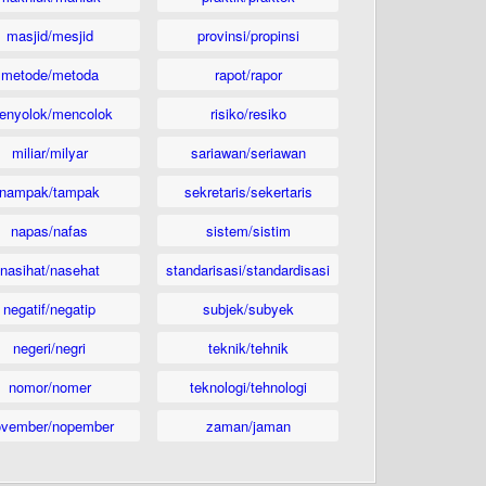
masjid/mesjid
provinsi/propinsi
metode/metoda
rapot/rapor
enyolok/mencolok
risiko/resiko
miliar/milyar
sariawan/seriawan
nampak/tampak
sekretaris/sekertaris
napas/nafas
sistem/sistim
nasihat/nasehat
standarisasi/standardisasi
negatif/negatip
subjek/subyek
negeri/negri
teknik/tehnik
nomor/nomer
teknologi/tehnologi
ovember/nopember
zaman/jaman