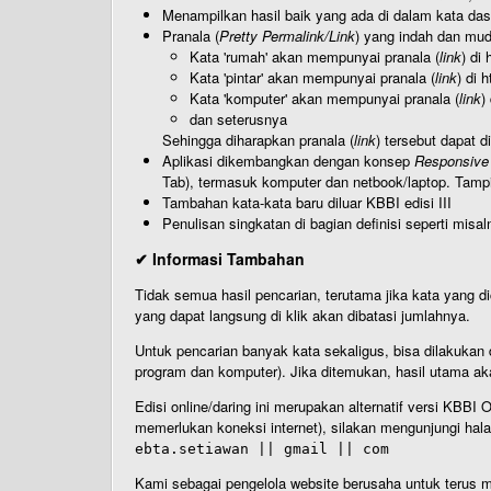
Menampilkan hasil baik yang ada di dalam kata dasa
Pranala (
Pretty Permalink/Link
) yang indah dan muda
Kata 'rumah' akan mempunyai pranala (
link
) di
Kata 'pintar' akan mempunyai pranala (
link
) di 
Kata 'komputer' akan mempunyai pranala (
link
)
dan seterusnya
Sehingga diharapkan pranala (
link
) tersebut dapat d
Aplikasi dikembangkan dengan konsep
Responsive
Tab), termasuk komputer dan netbook/laptop. Tamp
Tambahan kata-kata baru diluar KBBI edisi III
Penulisan singkatan di bagian definisi seperti misal
✔ Informasi Tambahan
Tidak semua hasil pencarian, terutama jika kata yang di
yang dapat langsung di klik akan dibatasi jumlahnya.
Untuk pencarian banyak kata sekaligus, bisa dilakuk
program dan komputer). Jika ditemukan, hasil utama ak
Edisi online/daring ini merupakan alternatif versi KBB
memerlukan koneksi internet), silakan mengunjungi hal
ebta.setiawan || gmail || com
Kami sebagai pengelola website berusaha untuk terus me