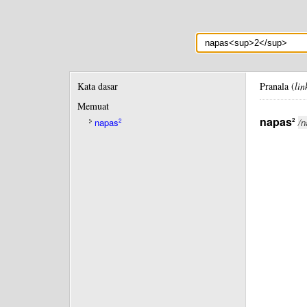
Kata dasar
Pranala (
lin
Memuat
napas
2
napas
/n
2