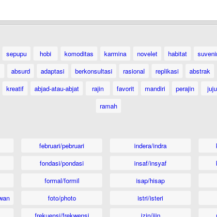
sepupu
hobi
komoditas
karmina
novelet
habitat
suveni
absurd
adaptasi
berkonsultasi
rasional
replikasi
abstrak
kreatif
abjad-atau-abjat
rajin
favorit
mandiri
perajin
juju
ramah
februari/pebruari
indera/indra
fondasi/pondasi
insaf/insyaf
formal/formil
isap/hisap
wan
foto/photo
istri/isteri
frekuensi/frekwensi
izin/ijin