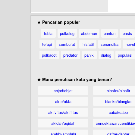
★ Pencarian populer
fobia
psikolog
abdomen
pantun
basis
terapi
semburat
inisiatif
senandika
novel
polkadot
predator
panik
dialog
populasi
★ Mana penulisan kata yang benar?
abjad/abjat
biosfer/biosfir
akte/akta
blanko/blangko
aktivitas/aktifitas
cabai/cabe
akidah/aqidah
cendekiawan/cendikia
amfibi/amphibi
daftar/daptar