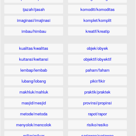
ijazah/ijasah
komoditi/komoditas
imaginasi/imajinasi
komplet/komplit
imbau/himbau
kreatif/kreatip
kualitas/kwalitas
objek/obyek
kuitansi/kwitansi
objektif/obyektif
lembap/lembab
paham/faham
lubang/lobang
pikir/fikir
makhluk/mahluk
praktik/praktek
masjid/mesjid
provinsi/propinsi
metode/metoda
rapot/rapor
menyolok/mencolok
risiko/resiko
miliar/milyar
sariawan/seriawan