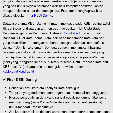
tampilan dengan berbagai warna pembeda untuk jenis kata, tampilan
yang pas untuk segala perambah web baik komputer desktop, laptop
maupun telepon pintar dan sebagainya. Fitur-fitur selengkapnya bisa
dibaca dibagian
Fitur KBBI Daring
.
Database utama KBBI Daring ini masih mengacu pada KBBI Daring Edisi
III, sehingga isi (kata dan arti) tersebut merupakan Hak Cipta Badan
Pengembangan dan Pembinaan Bahasa,
Kemdikbud
(dahulu Pusat
Bahasa). Diluar data utama, kami berusaha menambah kata-kata baru
yang akan diberi keterangan tambahan dibagian akhir arti atau definisi
dengan "Definisi Eksternal". Semoga semakin menambah khazanah
referensi pendidikan di Indonesia dan bisa memberikan manfaat yang
luas. Aplikasi ini lebih bersifat sebagai arsip saja, agar pranala/tautan
(
link
) yang mengarah ke situs ini tetap tersedia. Untuk mencari kata dari
KBBI edisi V (terbaru), silakan merujuk ke website resmi di
kbbi.kemdikbud.go.id
✔ Fitur KBBI Daring
Pencarian satu kata atau banyak kata sekaligus
Tampilan yang sederhana dan ringan untuk kemudahan penggunaan
Proses pengambilan data yang sangat cepat, pengguna tidak perlu
memuat ulang (
reload/refresh
) jendela atau laman web (
website
)
untuk mencari kata berikutnya
Arti kata ditampilkan dengan warna yang memudahkan mencari lema