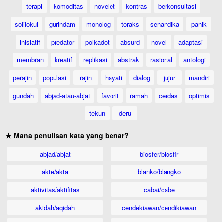
terapi
komoditas
novelet
kontras
berkonsultasi
solilokui
gurindam
monolog
toraks
senandika
panik
inisiatif
predator
polkadot
absurd
novel
adaptasi
membran
kreatif
replikasi
abstrak
rasional
antologi
perajin
populasi
rajin
hayati
dialog
jujur
mandiri
gundah
abjad-atau-abjat
favorit
ramah
cerdas
optimis
tekun
deru
★ Mana penulisan kata yang benar?
abjad/abjat
biosfer/biosfir
akte/akta
blanko/blangko
aktivitas/aktifitas
cabai/cabe
akidah/aqidah
cendekiawan/cendikiawan