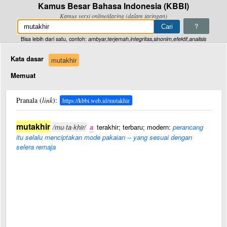
Kamus Besar Bahasa Indonesia (KBBI)
Kamus versi online/daring (dalam jaringan)
?
Bisa lebih dari satu, contoh:
ambyar,terjemah,integritas,sinonim,efektif,analisis
Kata dasar
mutakhir
Memuat
Pranala (
link
):
https://kbbi.web.id/mutakhir
mutakhir
/mu·ta·khir/
a
terakhir; terbaru; modern:
perancang
itu selalu menciptakan mode pakaian -- yang sesuai dengan
selera remaja