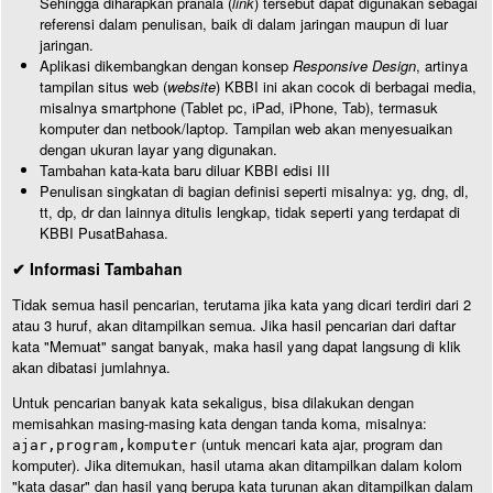
Sehingga diharapkan pranala (
link
) tersebut dapat digunakan sebagai
referensi dalam penulisan, baik di dalam jaringan maupun di luar
jaringan.
Aplikasi dikembangkan dengan konsep
Responsive Design
, artinya
tampilan situs web (
website
) KBBI ini akan cocok di berbagai media,
misalnya smartphone (Tablet pc, iPad, iPhone, Tab), termasuk
komputer dan netbook/laptop. Tampilan web akan menyesuaikan
dengan ukuran layar yang digunakan.
Tambahan kata-kata baru diluar KBBI edisi III
Penulisan singkatan di bagian definisi seperti misalnya: yg, dng, dl,
tt, dp, dr dan lainnya ditulis lengkap, tidak seperti yang terdapat di
KBBI PusatBahasa.
✔ Informasi Tambahan
Tidak semua hasil pencarian, terutama jika kata yang dicari terdiri dari 2
atau 3 huruf, akan ditampilkan semua. Jika hasil pencarian dari daftar
kata "Memuat" sangat banyak, maka hasil yang dapat langsung di klik
akan dibatasi jumlahnya.
Untuk pencarian banyak kata sekaligus, bisa dilakukan dengan
memisahkan masing-masing kata dengan tanda koma, misalnya:
(untuk mencari kata ajar, program dan
ajar,program,komputer
komputer). Jika ditemukan, hasil utama akan ditampilkan dalam kolom
"kata dasar" dan hasil yang berupa kata turunan akan ditampilkan dalam