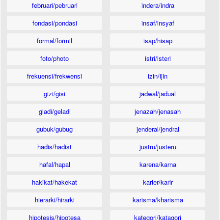
februari/pebruari
indera/indra
fondasi/pondasi
insaf/insyaf
formal/formil
isap/hisap
foto/photo
istri/isteri
frekuensi/frekwensi
izin/ijin
gizi/gisi
jadwal/jadual
gladi/geladi
jenazah/jenasah
gubuk/gubug
jenderal/jendral
hadis/hadist
justru/justeru
hafal/hapal
karena/karna
hakikat/hakekat
karier/karir
hierarki/hirarki
karisma/kharisma
hipotesis/hipotesa
kategori/katagori