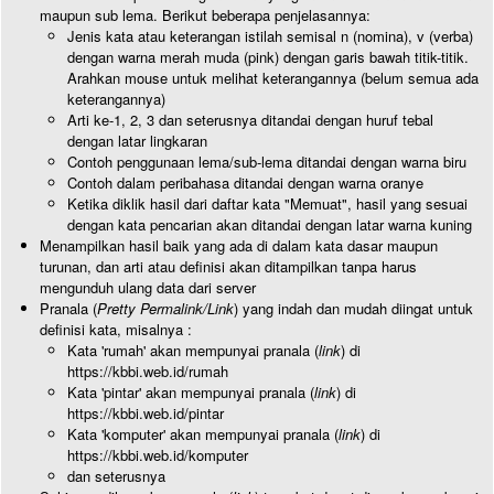
maupun sub lema. Berikut beberapa penjelasannya:
Jenis kata atau keterangan istilah semisal n (nomina), v (verba)
dengan warna merah muda (pink) dengan garis bawah titik-titik.
Arahkan mouse untuk melihat keterangannya (belum semua ada
keterangannya)
Arti ke-1, 2, 3 dan seterusnya ditandai dengan huruf tebal
dengan latar lingkaran
Contoh penggunaan lema/sub-lema ditandai dengan warna biru
Contoh dalam peribahasa ditandai dengan warna oranye
Ketika diklik hasil dari daftar kata "Memuat", hasil yang sesuai
dengan kata pencarian akan ditandai dengan latar warna kuning
Menampilkan hasil baik yang ada di dalam kata dasar maupun
turunan, dan arti atau definisi akan ditampilkan tanpa harus
mengunduh ulang data dari server
Pranala (
Pretty Permalink/Link
) yang indah dan mudah diingat untuk
definisi kata, misalnya :
Kata 'rumah' akan mempunyai pranala (
link
) di
https://kbbi.web.id/rumah
Kata 'pintar' akan mempunyai pranala (
link
) di
https://kbbi.web.id/pintar
Kata 'komputer' akan mempunyai pranala (
link
) di
https://kbbi.web.id/komputer
dan seterusnya