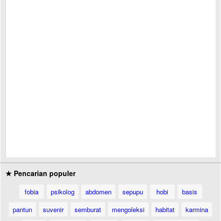
★ Pencarian populer
fobia
psikolog
abdomen
sepupu
hobi
basis
pantun
suvenir
semburat
mengoleksi
habitat
karmina