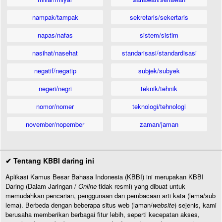
nampak/tampak
sekretaris/sekertaris
napas/nafas
sistem/sistim
nasihat/nasehat
standarisasi/standardisasi
negatif/negatip
subjek/subyek
negeri/negri
teknik/tehnik
nomor/nomer
teknologi/tehnologi
november/nopember
zaman/jaman
✔ Tentang KBBI daring ini
Aplikasi Kamus Besar Bahasa Indonesia (KBBI) ini merupakan KBBI
Daring (Dalam Jaringan /
Online
tidak resmi) yang dibuat untuk
memudahkan pencarian, penggunaan dan pembacaan arti kata (lema/sub
lema). Berbeda dengan beberapa situs web (laman/
website
) sejenis, kami
berusaha memberikan berbagai fitur lebih, seperti kecepatan akses,