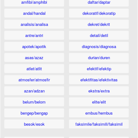
amfibi/amphibi
daftar/daptar
andal/handal
dekoratif/dekoratip
analisis/analisa
dekret/dekrit
antre/antri
detail/detil
apotek/apotik
diagnosis/diagnosa
asas/azaz
durian/duren
atlet/atlit
efektif/efektip
atmosfer/atmosfir
efektifitas/efektivitas
azan/adzan
ekstra/extra
belum/belom
elite/elit
bengep/bengap
embus/hembus
besok/esok
faksimile/faksimili/faksimil