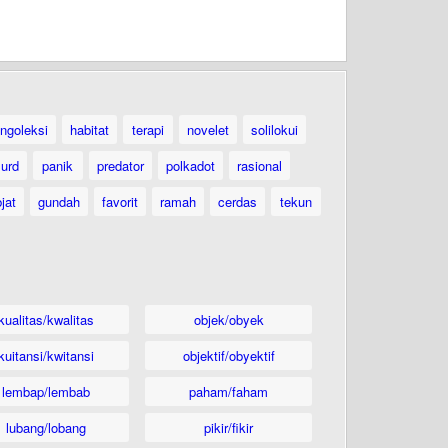
ngoleksi
habitat
terapi
novelet
solilokui
urd
panik
predator
polkadot
rasional
jat
gundah
favorit
ramah
cerdas
tekun
kualitas/kwalitas
objek/obyek
kuitansi/kwitansi
objektif/obyektif
lembap/lembab
paham/faham
lubang/lobang
pikir/fikir