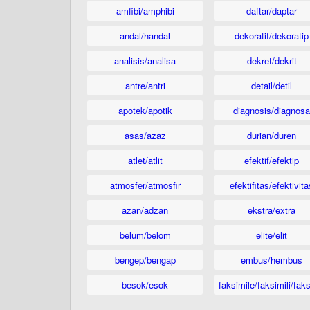
amfibi/amphibi
daftar/daptar
andal/handal
dekoratif/dekoratip
analisis/analisa
dekret/dekrit
antre/antri
detail/detil
apotek/apotik
diagnosis/diagnosa
asas/azaz
durian/duren
atlet/atlit
efektif/efektip
atmosfer/atmosfir
efektifitas/efektivita
azan/adzan
ekstra/extra
belum/belom
elite/elit
bengep/bengap
embus/hembus
besok/esok
faksimile/faksimili/faks