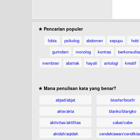
★ Pencarian populer
fobia
psikolog
abdomen
sepupu
hobi
gurindam
monolog
kontras
berkonsulta
membran
abstrak
hayati
antologi
kreatif
★ Mana penulisan kata yang benar?
abjad/abjat
biosfer/biosfir
akte/akta
blanko/blangko
aktivitas/aktifitas
cabai/cabe
akidah/aqidah
cendekiawan/cendikia