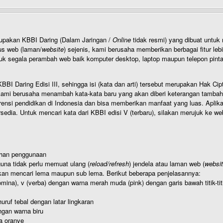
rupakan KBBI Daring (Dalam Jaringan /
Online
tidak resmi) yang dibuat unt
us web (laman/
website
) sejenis, kami berusaha memberikan berbagai fitur leb
uk segala perambah web baik komputer desktop, laptop maupun telepon pintar 
BI Daring Edisi III, sehingga isi (kata dan arti) tersebut merupakan Hak
ami berusaha menambah kata-kata baru yang akan diberi keterangan tambahan d
 pendidikan di Indonesia dan bisa memberikan manfaat yang luas. Aplikasi i
rsedia. Untuk mencari kata dari KBBI edisi V (terbaru), silakan merujuk ke we
ahan penggunaan
una tidak perlu memuat ulang (
reload/refresh
) jendela atau laman web (
websi
kan mencari lema maupun sub lema. Berikut beberapa penjelasannya:
nomina), v (verba) dengan warna merah muda (pink) dengan garis bawah titik-
uruf tebal dengan latar lingkaran
gan warna biru
a oranye