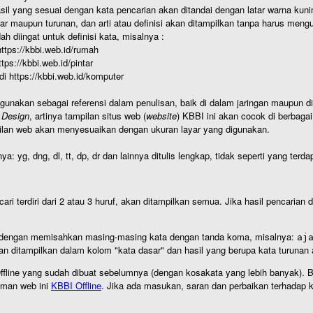
hasil yang sesuai dengan kata pencarian akan ditandai dengan latar warna kuni
r maupun turunan, dan arti atau definisi akan ditampilkan tanpa harus mengu
h diingat untuk definisi kata, misalnya :
 https://kbbi.web.id/rumah
https://kbbi.web.id/pintar
 di https://kbbi.web.id/komputer
igunakan sebagai referensi dalam penulisan, baik di dalam jaringan maupun di 
 Design
, artinya tampilan situs web (
website
) KBBI ini akan cocok di berbaga
ilan web akan menyesuaikan dengan ukuran layar yang digunakan.
nya: yg, dng, dl, tt, dp, dr dan lainnya ditulis lengkap, tidak seperti yang te
cari terdiri dari 2 atau 3 huruf, akan ditampilkan semua. Jika hasil pencarian
an dengan memisahkan masing-masing kata dengan tanda koma, misalnya:
aj
an ditampilkan dalam kolom "kata dasar" dan hasil yang berupa kata turuna
I Offline yang sudah dibuat sebelumnya (dengan kosakata yang lebih banyak). 
aman web ini
KBBI Offline
. Jika ada masukan, saran dan perbaikan terhadap kb