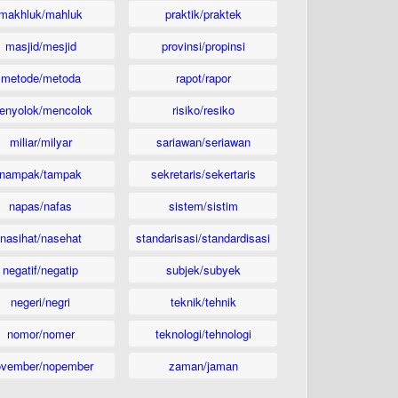
makhluk/mahluk
praktik/praktek
masjid/mesjid
provinsi/propinsi
metode/metoda
rapot/rapor
enyolok/mencolok
risiko/resiko
miliar/milyar
sariawan/seriawan
nampak/tampak
sekretaris/sekertaris
napas/nafas
sistem/sistim
nasihat/nasehat
standarisasi/standardisasi
negatif/negatip
subjek/subyek
negeri/negri
teknik/tehnik
nomor/nomer
teknologi/tehnologi
ovember/nopember
zaman/jaman