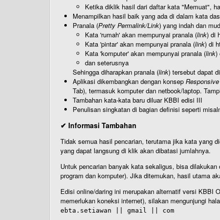
Ketika diklik hasil dari daftar kata "Memuat", 
Menampilkan hasil baik yang ada di dalam kata dasa
Pranala (
Pretty Permalink/Link
) yang indah dan muda
Kata 'rumah' akan mempunyai pranala (
link
) di
Kata 'pintar' akan mempunyai pranala (
link
) di 
Kata 'komputer' akan mempunyai pranala (
link
)
dan seterusnya
Sehingga diharapkan pranala (
link
) tersebut dapat d
Aplikasi dikembangkan dengan konsep
Responsive
Tab), termasuk komputer dan netbook/laptop. Tamp
Tambahan kata-kata baru diluar KBBI edisi III
Penulisan singkatan di bagian definisi seperti misal
✔ Informasi Tambahan
Tidak semua hasil pencarian, terutama jika kata yang di
yang dapat langsung di klik akan dibatasi jumlahnya.
Untuk pencarian banyak kata sekaligus, bisa dilakuk
program dan komputer). Jika ditemukan, hasil utama ak
Edisi online/daring ini merupakan alternatif versi KBB
memerlukan koneksi internet), silakan mengunjungi hal
ebta.setiawan || gmail || com