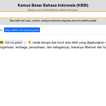
Kamus Besar Bahasa Indonesia (KBBI)
Kamus versi online/daring (dalam jaringan)
Bisa lebih dari satu, contoh:
ambyar,terjemah,integritas,sinonim,efektif,analisis
k
):
https://kbbi.web.id/monogram
am
/mo·no·gram/
n
tanda berupa dua huruf atau lebih yang digabungkan 
1
organisasi, lembaga, perusahaan, dan sebagainya), biasanya dibentuk dari h