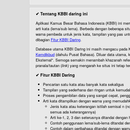
✔ Tentang KBBI daring ini
Aplikasi Kamus Besar Bahasa Indonesia (KBBI) ini me
arti kata (lema/sub lema). Berbeda dengan beberapa sit
warna pembeda untuk jenis kata, tampilan yang pas unt
dibagian
Fitur KBBI Daring
.
Database utama KBBI Daring ini masih mengacu pada KB
Kemdikbud
(dahulu Pusat Bahasa). Diluar data utama, k
Eksternal". Semoga semakin menambah khazanah referensi
pranala/tautan (
link
) yang mengarah ke situs ini tetap te
✔ Fitur KBBI Daring
Pencarian satu kata atau banyak kata sekaligus
Tampilan yang sederhana dan ringan untuk kemud
Proses pengambilan data yang sangat cepat, pengg
Arti kata ditampilkan dengan warna yang memudah
Jenis kata atau keterangan istilah semisal n (
semua ada keterangannya)
Arti ke-1, 2, 3 dan seterusnya ditandai dengan h
Contoh penggunaan lema/sub-lema ditandai den
Contoh dalam peribahasa ditandai dengan warn