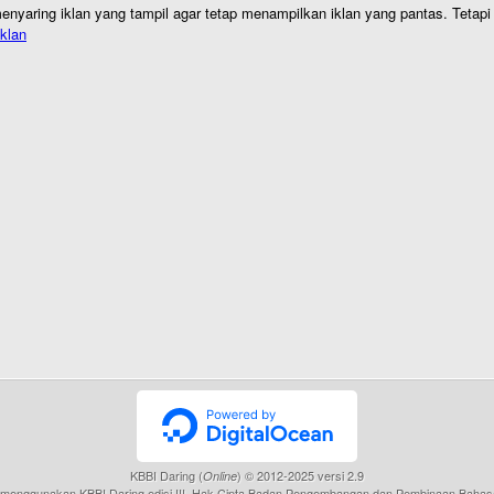
nyaring iklan yang tampil agar tetap menampilkan iklan yang pantas. Tetapi j
klan
KBBI Daring (
) © 2012-2025 versi 2.9
Online
menggunakan KBBI Daring edisi III, Hak Cipta Badan Pengembangan dan Pembinaan Bahas