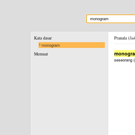
Kata dasar
Pranala (
lin
monogram
monogr
Memuat
seseorang (