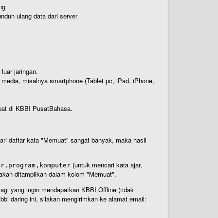
ng
nduh ulang data dari server
luar jaringan.
i media, misalnya smartphone (Tablet pc, iPad, iPhone,
rdapat di KBBI PusatBahasa.
 dari daftar kata "Memuat" sangat banyak, maka hasil
(untuk mencari kata ajar,
ar,program,komputer
n akan ditampilkan dalam kolom "Memuat".
Bagi yang ingin mendapatkan KBBI Offline (tidak
bi daring ini, silakan mengirimkan ke alamat email: