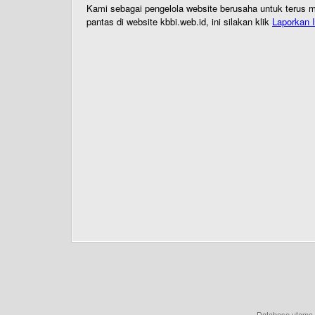
Kami sebagai pengelola website berusaha untuk terus me
pantas di website kbbi.web.id, ini silakan klik
Laporkan I
Database utama 