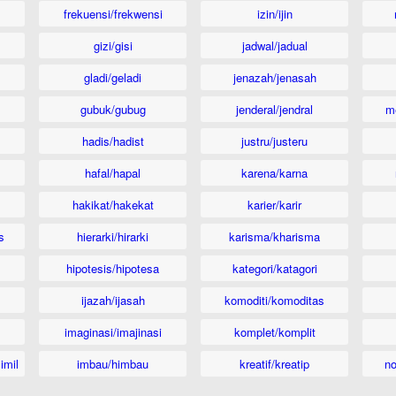
frekuensi/frekwensi
izin/ijin
gizi/gisi
jadwal/jadual
gladi/geladi
jenazah/jenasah
gubuk/gubug
jenderal/jendral
m
hadis/hadist
justru/justeru
hafal/hapal
karena/karna
hakikat/hakekat
karier/karir
s
hierarki/hirarki
karisma/kharisma
hipotesis/hipotesa
kategori/katagori
ijazah/ijasah
komoditi/komoditas
imaginasi/imajinasi
komplet/komplit
imil
imbau/himbau
kreatif/kreatip
n