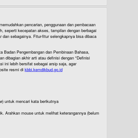
uk memudahkan pencarian, penggunaan dan pembacaan
ih, seperti kecepatan akses, tampilan dengan berbagai
dan sebagainya. Fitur-fitur selengkapnya bisa dibaca
 Cipta Badan Pengembangan dan Pembinaan Bahasa,
ibagian akhir arti atau definisi dengan "Definisi
ni lebih bersifat sebagai arsip saja, agar
bsite resmi di
kbbi.kemdikbud.go.id
te
) untuk mencari kata berikutnya
titik. Arahkan mouse untuk melihat keterangannya (belum