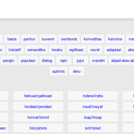
basis
pantun
suvenir
semburat
komoditas
karmina
me
si
inisiatif
senandika
toraks
replikasi
novel
adaptasi
abs
perajin
populasi
dialog
rajin
jujur
mandiri
abjad-atau-ab
optimis
deru
februari/pebruari
indera/indra
fondasi/pondasi
insaf/insyaf
formal/formil
isap/hisap
wan
foto/photo
istri/isteri