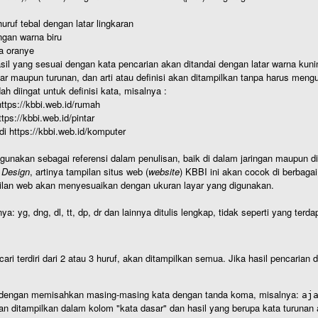
uruf tebal dengan latar lingkaran
gan warna biru
a oranye
hasil yang sesuai dengan kata pencarian akan ditandai dengan latar warna kuni
r maupun turunan, dan arti atau definisi akan ditampilkan tanpa harus mengu
h diingat untuk definisi kata, misalnya :
 https://kbbi.web.id/rumah
https://kbbi.web.id/pintar
 di https://kbbi.web.id/komputer
igunakan sebagai referensi dalam penulisan, baik di dalam jaringan maupun di 
 Design
, artinya tampilan situs web (
website
) KBBI ini akan cocok di berbaga
ilan web akan menyesuaikan dengan ukuran layar yang digunakan.
nya: yg, dng, dl, tt, dp, dr dan lainnya ditulis lengkap, tidak seperti yang te
cari terdiri dari 2 atau 3 huruf, akan ditampilkan semua. Jika hasil pencarian
an dengan memisahkan masing-masing kata dengan tanda koma, misalnya:
aj
an ditampilkan dalam kolom "kata dasar" dan hasil yang berupa kata turuna