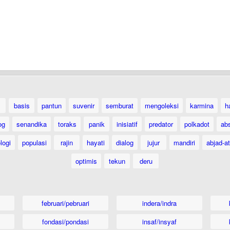
basis
pantun
suvenir
semburat
mengoleksi
karmina
h
og
senandika
toraks
panik
inisiatif
predator
polkadot
ab
logi
populasi
rajin
hayati
dialog
jujur
mandiri
abjad-at
optimis
tekun
deru
februari/pebruari
indera/indra
fondasi/pondasi
insaf/insyaf