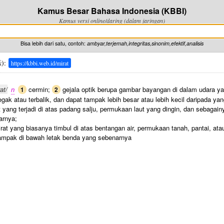
Kamus Besar Bahasa Indonesia (KBBI)
Kamus versi online/daring (dalam jaringan)
Bisa lebih dari satu, contoh:
ambyar,terjemah,integritas,sinonim,efektif,analisis
k
):
https://kbbi.web.id/mirat
at/
n
cermin;
gejala optik berupa gambar bayangan di dalam udara yan
1
2
gak atau terbalik, dan dapat tampak lebih besar atau lebih kecil daripada ya
 yang terjadi di atas padang salju, permukaan laut yang dingin, dan sebagai
arnya;
rat yang biasanya timbul di atas bentangan air, permukaan tanah, pantai, a
ampak di bawah letak benda yang sebenarnya