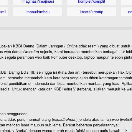
imaginasi/imajinasi
komplet/komplit
imil
imbau/himbau
kreatif/kreatip
n
rupakan KBBI Daring (Dalam Jaringan /
Online
tidak resmi) yang dibuat unt
us web (laman/
website
) sejenis, kami berusaha memberikan berbagai fitur leb
uk segala perambah web baik komputer desktop, laptop maupun telepon pintar 
BI Daring Edisi III, sehingga isi (kata dan arti) tersebut merupakan Hak
ami berusaha menambah kata-kata baru yang akan diberi keterangan tambahan d
 pendidikan di Indonesia dan bisa memberikan manfaat yang luas. Aplikasi i
rsedia. Untuk mencari kata dari KBBI edisi V (terbaru), silakan merujuk ke we
ahan penggunaan
una tidak perlu memuat ulang (
reload/refresh
) jendela atau laman web (
websi
kan mencari lema maupun sub lema. Berikut beberapa penjelasannya:
nomina), v (verba) dengan warna merah muda (pink) dengan garis bawah titik-