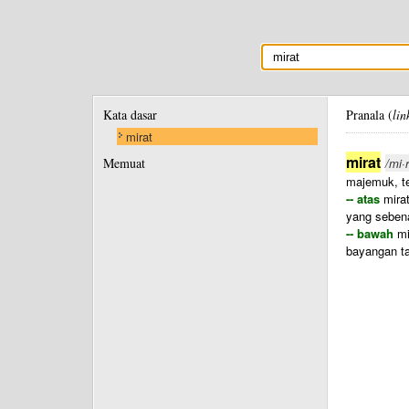
Kata dasar
Pranala (
lin
mirat
mirat
Memuat
/mi·r
majemuk, te
-- atas
mirat
yang seben
-- bawah
mi
bayangan t