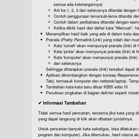
semua ada keterangannya)
Arti ke-1, 2, 3 dan seterusnya ditandai dengan h
Contoh penggunaan lema/sub-lema ditandai den
Contoh dalam peribahasa ditandai dengan warn
Ketika diklik hasil dari daftar kata "Memuat", 
Menampilkan hasil baik yang ada di dalam kata dasa
Pranala (
Pretty Permalink/Link
) yang indah dan muda
Kata 'rumah' akan mempunyai pranala (
link
) di
Kata 'pintar' akan mempunyai pranala (
link
) di 
Kata 'komputer' akan mempunyai pranala (
link
)
dan seterusnya
Sehingga diharapkan pranala (
link
) tersebut dapat d
Aplikasi dikembangkan dengan konsep
Responsive
Tab), termasuk komputer dan netbook/laptop. Tamp
Tambahan kata-kata baru diluar KBBI edisi III
Penulisan singkatan di bagian definisi seperti misal
✔ Informasi Tambahan
Tidak semua hasil pencarian, terutama jika kata yang di
yang dapat langsung di klik akan dibatasi jumlahnya.
Untuk pencarian banyak kata sekaligus, bisa dilakuk
program dan komputer). Jika ditemukan, hasil utama ak