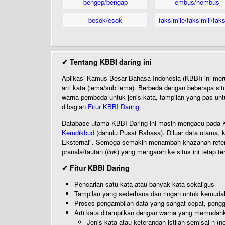
bengep/bengap
embus/hembus
besok/esok
faksimile/faksimili/faks
✔ Tentang KBBI daring ini
Aplikasi Kamus Besar Bahasa Indonesia (KBBI) ini me
arti kata (lema/sub lema). Berbeda dengan beberapa sit
warna pembeda untuk jenis kata, tampilan yang pas unt
dibagian
Fitur KBBI Daring
.
Database utama KBBI Daring ini masih mengacu pada KB
Kemdikbud
(dahulu Pusat Bahasa). Diluar data utama, k
Eksternal". Semoga semakin menambah khazanah referensi
pranala/tautan (
link
) yang mengarah ke situs ini tetap te
✔ Fitur KBBI Daring
Pencarian satu kata atau banyak kata sekaligus
Tampilan yang sederhana dan ringan untuk kemud
Proses pengambilan data yang sangat cepat, pengg
Arti kata ditampilkan dengan warna yang memudah
Jenis kata atau keterangan istilah semisal n (