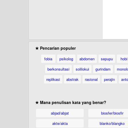
★ Pencarian populer
fobia
psikolog
abdomen
sepupu
hobi
berkonsultasi
solilokui
gurindam
monol
replikasi
abstrak
rasional
perajin
anto
★ Mana penulisan kata yang benar?
abjad/abjat
biosfer/biosfir
akte/akta
blanko/blangko