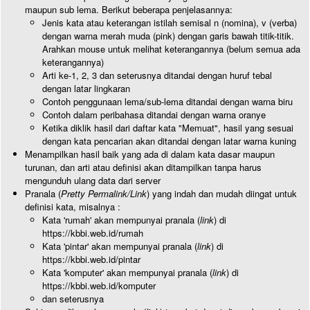
maupun sub lema. Berikut beberapa penjelasannya:
Jenis kata atau keterangan istilah semisal n (nomina), v (verba)
dengan warna merah muda (pink) dengan garis bawah titik-titik.
Arahkan mouse untuk melihat keterangannya (belum semua ada
keterangannya)
Arti ke-1, 2, 3 dan seterusnya ditandai dengan huruf tebal
dengan latar lingkaran
Contoh penggunaan lema/sub-lema ditandai dengan warna biru
Contoh dalam peribahasa ditandai dengan warna oranye
Ketika diklik hasil dari daftar kata "Memuat", hasil yang sesuai
dengan kata pencarian akan ditandai dengan latar warna kuning
Menampilkan hasil baik yang ada di dalam kata dasar maupun
turunan, dan arti atau definisi akan ditampilkan tanpa harus
mengunduh ulang data dari server
Pranala (
Pretty Permalink/Link
) yang indah dan mudah diingat untuk
definisi kata, misalnya :
Kata 'rumah' akan mempunyai pranala (
link
) di
https://kbbi.web.id/rumah
Kata 'pintar' akan mempunyai pranala (
link
) di
https://kbbi.web.id/pintar
Kata 'komputer' akan mempunyai pranala (
link
) di
https://kbbi.web.id/komputer
dan seterusnya