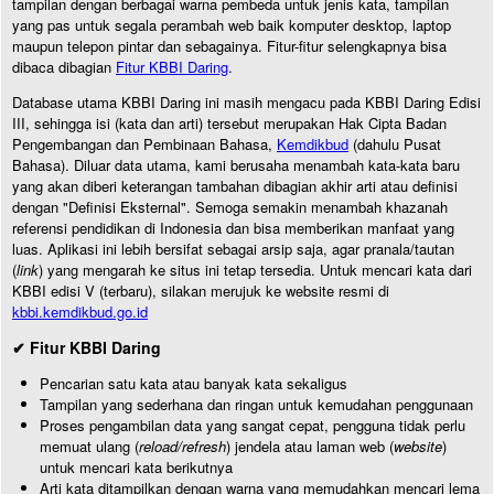
tampilan dengan berbagai warna pembeda untuk jenis kata, tampilan
yang pas untuk segala perambah web baik komputer desktop, laptop
maupun telepon pintar dan sebagainya. Fitur-fitur selengkapnya bisa
dibaca dibagian
Fitur KBBI Daring
.
Database utama KBBI Daring ini masih mengacu pada KBBI Daring Edisi
III, sehingga isi (kata dan arti) tersebut merupakan Hak Cipta Badan
Pengembangan dan Pembinaan Bahasa,
Kemdikbud
(dahulu Pusat
Bahasa). Diluar data utama, kami berusaha menambah kata-kata baru
yang akan diberi keterangan tambahan dibagian akhir arti atau definisi
dengan "Definisi Eksternal". Semoga semakin menambah khazanah
referensi pendidikan di Indonesia dan bisa memberikan manfaat yang
luas. Aplikasi ini lebih bersifat sebagai arsip saja, agar pranala/tautan
(
link
) yang mengarah ke situs ini tetap tersedia. Untuk mencari kata dari
KBBI edisi V (terbaru), silakan merujuk ke website resmi di
kbbi.kemdikbud.go.id
✔ Fitur KBBI Daring
Pencarian satu kata atau banyak kata sekaligus
Tampilan yang sederhana dan ringan untuk kemudahan penggunaan
Proses pengambilan data yang sangat cepat, pengguna tidak perlu
memuat ulang (
reload/refresh
) jendela atau laman web (
website
)
untuk mencari kata berikutnya
Arti kata ditampilkan dengan warna yang memudahkan mencari lema