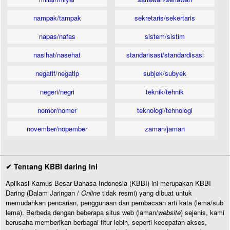
nampak/tampak
sekretaris/sekertaris
napas/nafas
sistem/sistim
nasihat/nasehat
standarisasi/standardisasi
negatif/negatip
subjek/subyek
negeri/negri
teknik/tehnik
nomor/nomer
teknologi/tehnologi
november/nopember
zaman/jaman
✔ Tentang KBBI daring ini
Aplikasi Kamus Besar Bahasa Indonesia (KBBI) ini merupakan KBBI
Daring (Dalam Jaringan /
Online
tidak resmi) yang dibuat untuk
memudahkan pencarian, penggunaan dan pembacaan arti kata (lema/sub
lema). Berbeda dengan beberapa situs web (laman/
website
) sejenis, kami
berusaha memberikan berbagai fitur lebih, seperti kecepatan akses,