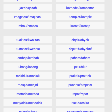
ijazah/ijasah
komoditi/komoditas
imaginasi/imajinasi
komplet/komplit
imbau/himbau
kreatif/kreatip
kualitas/kwalitas
objek/obyek
kuitansi/kwitansi
objektif/obyektif
lembap/lembab
paham/faham
lubang/lobang
pikir/fikir
makhluk/mahluk
praktik/praktek
masjid/mesjid
provinsi/propinsi
metode/metoda
rapot/rapor
menyolok/mencolok
risiko/resiko
miliar/milyar
sariawan/seriawan