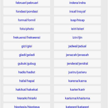
feniramina maleat
februari/pebruari
fruktosamina
gaitan
glukosamina
indera/indra
heksamina
helmintiasis
helmintofobia
hidroksikobalamin
fondasi/pondasi
insaf/insyaf
iming
karbon; kembang
kodeterminasi
kontaminan
minaret
formal/formil
isap/hisap
minerotrof
mini basket
minibar
minimalis
ministrok
pelamin(an)
pemincangan
perhatian
pinjam-meminjam
foto/photo
istri/isteri
protovitamin
frekuensi/frekwensi
izin/ijin
gizi/gisi
jadwal/jadual
gladi/geladi
jenazah/jenasah
gubuk/gubug
jenderal/jendral
hadis/hadist
justru/justeru
hafal/hapal
karena/karna
hakikat/hakekat
karier/karir
hierarki/hirarki
karisma/kharisma
hipotesis/hipotesa
kategori/katagori