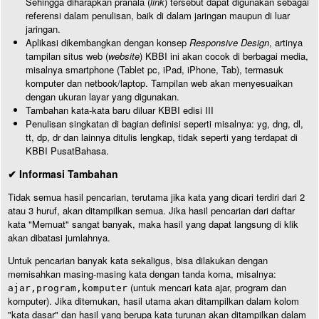
Sehingga diharapkan pranala (
link
) tersebut dapat digunakan sebagai
referensi dalam penulisan, baik di dalam jaringan maupun di luar
jaringan.
Aplikasi dikembangkan dengan konsep
Responsive Design
, artinya
tampilan situs web (
website
) KBBI ini akan cocok di berbagai media,
misalnya smartphone (Tablet pc, iPad, iPhone, Tab), termasuk
komputer dan netbook/laptop. Tampilan web akan menyesuaikan
dengan ukuran layar yang digunakan.
Tambahan kata-kata baru diluar KBBI edisi III
Penulisan singkatan di bagian definisi seperti misalnya: yg, dng, dl,
tt, dp, dr dan lainnya ditulis lengkap, tidak seperti yang terdapat di
KBBI PusatBahasa.
✔ Informasi Tambahan
Tidak semua hasil pencarian, terutama jika kata yang dicari terdiri dari 2
atau 3 huruf, akan ditampilkan semua. Jika hasil pencarian dari daftar
kata "Memuat" sangat banyak, maka hasil yang dapat langsung di klik
akan dibatasi jumlahnya.
Untuk pencarian banyak kata sekaligus, bisa dilakukan dengan
memisahkan masing-masing kata dengan tanda koma, misalnya:
(untuk mencari kata ajar, program dan
ajar,program,komputer
komputer). Jika ditemukan, hasil utama akan ditampilkan dalam kolom
"kata dasar" dan hasil yang berupa kata turunan akan ditampilkan dalam