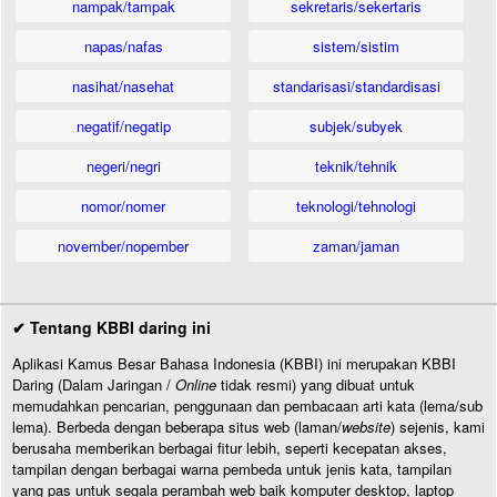
nampak/tampak
sekretaris/sekertaris
napas/nafas
sistem/sistim
nasihat/nasehat
standarisasi/standardisasi
negatif/negatip
subjek/subyek
negeri/negri
teknik/tehnik
nomor/nomer
teknologi/tehnologi
november/nopember
zaman/jaman
✔ Tentang KBBI daring ini
Aplikasi Kamus Besar Bahasa Indonesia (KBBI) ini merupakan KBBI
Daring (Dalam Jaringan /
Online
tidak resmi) yang dibuat untuk
memudahkan pencarian, penggunaan dan pembacaan arti kata (lema/sub
lema). Berbeda dengan beberapa situs web (laman/
website
) sejenis, kami
berusaha memberikan berbagai fitur lebih, seperti kecepatan akses,
tampilan dengan berbagai warna pembeda untuk jenis kata, tampilan
yang pas untuk segala perambah web baik komputer desktop, laptop