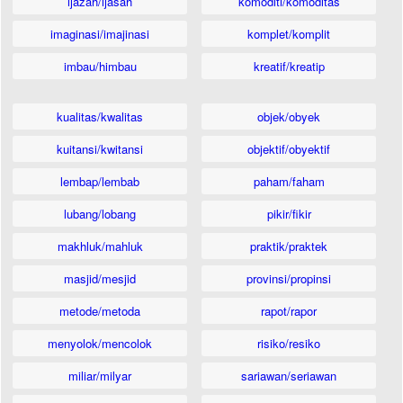
ijazah/ijasah
komoditi/komoditas
imaginasi/imajinasi
komplet/komplit
imbau/himbau
kreatif/kreatip
kualitas/kwalitas
objek/obyek
kuitansi/kwitansi
objektif/obyektif
lembap/lembab
paham/faham
lubang/lobang
pikir/fikir
makhluk/mahluk
praktik/praktek
masjid/mesjid
provinsi/propinsi
metode/metoda
rapot/rapor
menyolok/mencolok
risiko/resiko
miliar/milyar
sariawan/seriawan