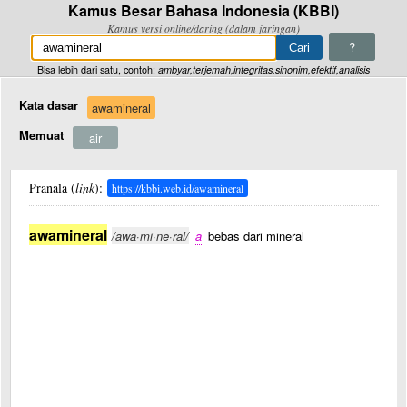
Kamus Besar Bahasa Indonesia (KBBI)
Kamus versi online/daring (dalam jaringan)
?
Bisa lebih dari satu, contoh:
ambyar,terjemah,integritas,sinonim,efektif,analisis
Kata dasar
awamineral
Memuat
air
Pranala (
link
):
https://kbbi.web.id/awamineral
awamineral
/awa·mi·ne·ral/
a
bebas dari mineral