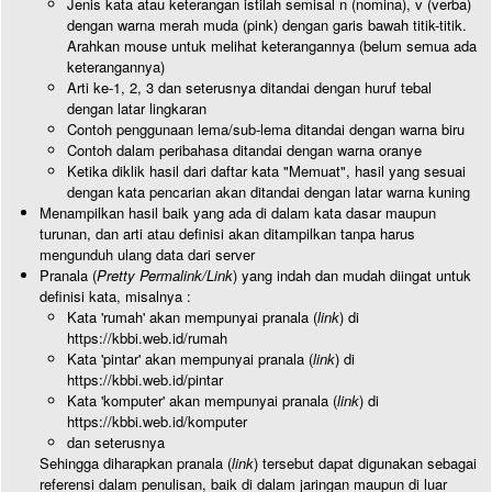
Jenis kata atau keterangan istilah semisal n (nomina), v (verba)
dengan warna merah muda (pink) dengan garis bawah titik-titik.
Arahkan mouse untuk melihat keterangannya (belum semua ada
keterangannya)
Arti ke-1, 2, 3 dan seterusnya ditandai dengan huruf tebal
dengan latar lingkaran
Contoh penggunaan lema/sub-lema ditandai dengan warna biru
Contoh dalam peribahasa ditandai dengan warna oranye
Ketika diklik hasil dari daftar kata "Memuat", hasil yang sesuai
dengan kata pencarian akan ditandai dengan latar warna kuning
Menampilkan hasil baik yang ada di dalam kata dasar maupun
turunan, dan arti atau definisi akan ditampilkan tanpa harus
mengunduh ulang data dari server
Pranala (
Pretty Permalink/Link
) yang indah dan mudah diingat untuk
definisi kata, misalnya :
Kata 'rumah' akan mempunyai pranala (
link
) di
https://kbbi.web.id/rumah
Kata 'pintar' akan mempunyai pranala (
link
) di
https://kbbi.web.id/pintar
Kata 'komputer' akan mempunyai pranala (
link
) di
https://kbbi.web.id/komputer
dan seterusnya
Sehingga diharapkan pranala (
link
) tersebut dapat digunakan sebagai
referensi dalam penulisan, baik di dalam jaringan maupun di luar