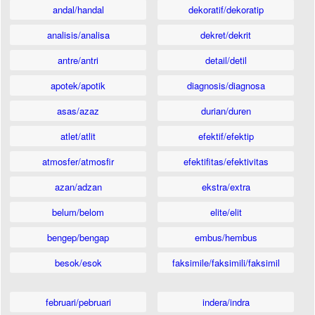
andal/handal
dekoratif/dekoratip
analisis/analisa
dekret/dekrit
antre/antri
detail/detil
apotek/apotik
diagnosis/diagnosa
asas/azaz
durian/duren
atlet/atlit
efektif/efektip
atmosfer/atmosfir
efektifitas/efektivitas
azan/adzan
ekstra/extra
belum/belom
elite/elit
bengep/bengap
embus/hembus
besok/esok
faksimile/faksimili/faksimil
februari/pebruari
indera/indra