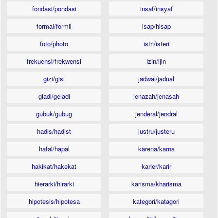
fondasi/pondasi
insaf/insyaf
formal/formil
isap/hisap
foto/photo
istri/isteri
frekuensi/frekwensi
izin/ijin
gizi/gisi
jadwal/jadual
gladi/geladi
jenazah/jenasah
gubuk/gubug
jenderal/jendral
hadis/hadist
justru/justeru
hafal/hapal
karena/karna
hakikat/hakekat
karier/karir
hierarki/hirarki
karisma/kharisma
hipotesis/hipotesa
kategori/katagori