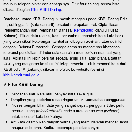
maupun telepon pintar dan sebagainya. Fitur-fitur selengkapnya bisa
dibaca dibagian
Fitur KBBI Daring
.
Database utama KBBI Daring ini masih mengacu pada KBBI Daring Edisi
III, sehingga isi (kata dan arti) tersebut merupakan Hak Cipta Badan
Pengembangan dan Pembinaan Bahasa,
Kemdikbud
(dahulu Pusat
Bahasa). Diluar data utama, kami berusaha menambah kata-kata baru
yang akan diberi keterangan tambahan dibagian akhir arti atau definisi
dengan "Definisi Eksternal". Semoga semakin menambah khazanah
referensi pendidikan di Indonesia dan bisa memberikan manfaat yang
luas. Aplikasi ini lebih bersifat sebagai arsip saja, agar pranala/tautan
(
link
) yang mengarah ke situs ini tetap tersedia. Untuk mencari kata dari
KBBI edisi V (terbaru), silakan merujuk ke website resmi di
kbbi.kemdikbud.go.id
✔ Fitur KBBI Daring
Pencarian satu kata atau banyak kata sekaligus
Tampilan yang sederhana dan ringan untuk kemudahan penggunaan
Proses pengambilan data yang sangat cepat, pengguna tidak perlu
memuat ulang (
reload/refresh
) jendela atau laman web (
website
)
untuk mencari kata berikutnya
Arti kata ditampilkan dengan warna yang memudahkan mencari lema
maupun sub lema. Berikut beberapa penjelasannya: