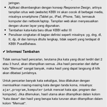
jaringan.
Aplikasi dikembangkan dengan konsep
Responsive Design
, artinya
tampilan situs web (
website
) KBBI ini akan cocok di berbagai media,
misalnya smartphone (Tablet pc, iPad, iPhone, Tab), termasuk
komputer dan netbook/laptop. Tampilan web akan menyesuaikan
dengan ukuran layar yang digunakan.
Tambahan kata-kata baru diluar KBBI edisi III
Penulisan singkatan di bagian definisi seperti misalnya: yg, dng, dl,
tt, dp, dr dan lainnya ditulis lengkap, tidak seperti yang terdapat di
KBBI PusatBahasa.
✔ Informasi Tambahan
Tidak semua hasil pencarian, terutama jika kata yang dicari terdiri dari 2
atau 3 huruf, akan ditampilkan semua. Jika hasil pencarian dari daftar
kata "Memuat" sangat banyak, maka hasil yang dapat langsung di klik
akan dibatasi jumlahnya.
Untuk pencarian banyak kata sekaligus, bisa dilakukan dengan
memisahkan masing-masing kata dengan tanda koma, misalnya:
(untuk mencari kata ajar, program dan
ajar,program,komputer
komputer). Jika ditemukan, hasil utama akan ditampilkan dalam kolom
"kata dasar" dan hasil yang berupa kata turunan akan ditampilkan dalam
kolom "Memuat".