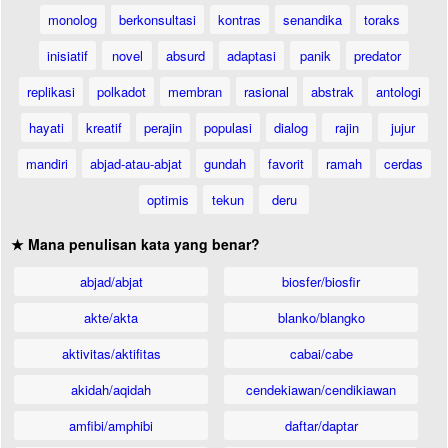
monolog
berkonsultasi
kontras
senandika
toraks
inisiatif
novel
absurd
adaptasi
panik
predator
replikasi
polkadot
membran
rasional
abstrak
antologi
hayati
kreatif
perajin
populasi
dialog
rajin
jujur
mandiri
abjad-atau-abjat
gundah
favorit
ramah
cerdas
optimis
tekun
deru
★ Mana penulisan kata yang benar?
abjad/abjat
biosfer/biosfir
akte/akta
blanko/blangko
aktivitas/aktifitas
cabai/cabe
akidah/aqidah
cendekiawan/cendikiawan
amfibi/amphibi
daftar/daptar