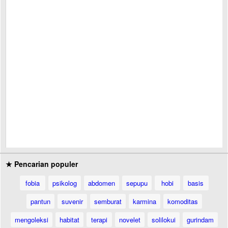
★ Pencarian populer
fobia
psikolog
abdomen
sepupu
hobi
basis
pantun
suvenir
semburat
karmina
komoditas
mengoleksi
habitat
terapi
novelet
solilokui
gurindam