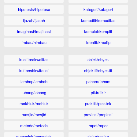
hipotesis/hipotesa
kategori/katagori
ijazah/ijasah
komoditi/komoditas
imaginasi/imajinasi
komplet/komplit
imbau/himbau
kreatif/kreatip
kualitas/kwalitas
objek/obyek
kuitansi/kwitansi
objektif/obyektif
lembap/lembab
paham/faham
lubang/lobang
pikir/fikir
makhluk/mahluk
praktik/praktek
masjid/mesjid
provinsi/propinsi
metode/metoda
rapot/rapor
menyolok/mencolok
risiko/resiko