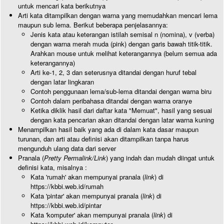
untuk mencari kata berikutnya
Arti kata ditampilkan dengan warna yang memudahkan mencari lema
maupun sub lema. Berikut beberapa penjelasannya:
Jenis kata atau keterangan istilah semisal n (nomina), v (verba)
dengan warna merah muda (pink) dengan garis bawah titik-titik.
Arahkan mouse untuk melihat keterangannya (belum semua ada
keterangannya)
Arti ke-1, 2, 3 dan seterusnya ditandai dengan huruf tebal
dengan latar lingkaran
Contoh penggunaan lema/sub-lema ditandai dengan warna biru
Contoh dalam peribahasa ditandai dengan warna oranye
Ketika diklik hasil dari daftar kata "Memuat", hasil yang sesuai
dengan kata pencarian akan ditandai dengan latar warna kuning
Menampilkan hasil baik yang ada di dalam kata dasar maupun
turunan, dan arti atau definisi akan ditampilkan tanpa harus
mengunduh ulang data dari server
Pranala (
Pretty Permalink/Link
) yang indah dan mudah diingat untuk
definisi kata, misalnya :
Kata 'rumah' akan mempunyai pranala (
link
) di
https://kbbi.web.id/rumah
Kata 'pintar' akan mempunyai pranala (
link
) di
https://kbbi.web.id/pintar
Kata 'komputer' akan mempunyai pranala (
link
) di