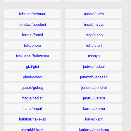
februari/pebruari
indera/indra
fondasi/pondasi
insaf/insyaf
formal/formil
isap/hisap
foto/photo
istri/isteri
frekuensi/frekwensi
izin/ijin
gizi/gisi
jadwal/jadual
gladi/geladi
jenazah/jenasah
gubuk/gubug
jenderal/jendral
hadis/hadist
justru/justeru
hafal/hapal
karena/karna
hakikat/hakekat
karier/karir
hierarki/hirarki
karisma/kharisma