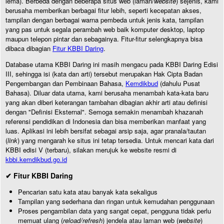
lema). Berbeda dengan beberapa situs web (laman/
website
) sejenis, kami
berusaha memberikan berbagai fitur lebih, seperti kecepatan akses,
tampilan dengan berbagai warna pembeda untuk jenis kata, tampilan
yang pas untuk segala perambah web baik komputer desktop, laptop
maupun telepon pintar dan sebagainya. Fitur-fitur selengkapnya bisa
dibaca dibagian
Fitur KBBI Daring
.
Database utama KBBI Daring ini masih mengacu pada KBBI Daring Edisi
III, sehingga isi (kata dan arti) tersebut merupakan Hak Cipta Badan
Pengembangan dan Pembinaan Bahasa,
Kemdikbud
(dahulu Pusat
Bahasa). Diluar data utama, kami berusaha menambah kata-kata baru
yang akan diberi keterangan tambahan dibagian akhir arti atau definisi
dengan "Definisi Eksternal". Semoga semakin menambah khazanah
referensi pendidikan di Indonesia dan bisa memberikan manfaat yang
luas. Aplikasi ini lebih bersifat sebagai arsip saja, agar pranala/tautan
(
link
) yang mengarah ke situs ini tetap tersedia. Untuk mencari kata dari
KBBI edisi V (terbaru), silakan merujuk ke website resmi di
kbbi.kemdikbud.go.id
✔ Fitur KBBI Daring
Pencarian satu kata atau banyak kata sekaligus
Tampilan yang sederhana dan ringan untuk kemudahan penggunaan
Proses pengambilan data yang sangat cepat, pengguna tidak perlu
memuat ulang (
reload/refresh
) jendela atau laman web (
website
)