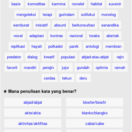
basis
komoditas
karmina
novelet
habitat
suvenir
mengoleksi
terapi
gurindam
solilokui
monolog
semburat
inisiatif
absurd
berkonsultasi
senandika
novel
adaptasi
kontras
rasional
toraks
abstrak
replikasi
hayati
polkadot
panik
antologi
membran
predator
dialog
kreatif
populasi
abjad-atau-abjat
rajin
favorit
mandiri
perajin
jujur
gundah
optimis
ramah
cerdas
tekun
deru
★ Mana penulisan kata yang benar?
abjad/abjat
biosfer/biosfir
akte/akta
blanko/blangko
aktivitas/aktifitas
cabai/cabe