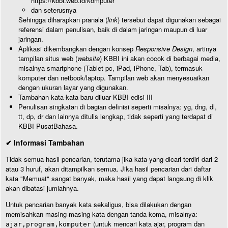
https://kbbi.web.id/komputer
dan seterusnya
Sehingga diharapkan pranala (
link
) tersebut dapat digunakan sebagai
referensi dalam penulisan, baik di dalam jaringan maupun di luar
jaringan.
Aplikasi dikembangkan dengan konsep
Responsive Design
, artinya
tampilan situs web (
website
) KBBI ini akan cocok di berbagai media,
misalnya smartphone (Tablet pc, iPad, iPhone, Tab), termasuk
komputer dan netbook/laptop. Tampilan web akan menyesuaikan
dengan ukuran layar yang digunakan.
Tambahan kata-kata baru diluar KBBI edisi III
Penulisan singkatan di bagian definisi seperti misalnya: yg, dng, dl,
tt, dp, dr dan lainnya ditulis lengkap, tidak seperti yang terdapat di
KBBI PusatBahasa.
✔ Informasi Tambahan
Tidak semua hasil pencarian, terutama jika kata yang dicari terdiri dari 2
atau 3 huruf, akan ditampilkan semua. Jika hasil pencarian dari daftar
kata "Memuat" sangat banyak, maka hasil yang dapat langsung di klik
akan dibatasi jumlahnya.
Untuk pencarian banyak kata sekaligus, bisa dilakukan dengan
memisahkan masing-masing kata dengan tanda koma, misalnya:
(untuk mencari kata ajar, program dan
ajar,program,komputer