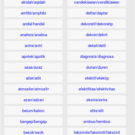
akidah/aqidah
cendekiawan/cendikiawan
amfibi/amphibi
daftar/daptar
andal/handal
dekoratif/dekoratip
analisis/analisa
dekret/dekrit
antre/antri
detail/detil
apotek/apotik
diagnosis/diagnosa
asas/azaz
durian/duren
atlet/atlit
efektif/efektip
atmosfer/atmosfir
efektifitas/efektivitas
azan/adzan
ekstra/extra
belum/belom
elite/elit
bengep/bengap
embus/hembus
besok/esok
faksimile/faksimili/faksimil