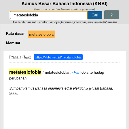
Kamus Besar Bahasa Indonesia (KBBI)
Kamus versi online/daring (dalam jaringan)
?
Bisa lebih dari satu, contoh:
ambyar,terjemah,integritas,sinonim,efektif,analisis
Kata dasar
metatesiofobia
Memuat
Pranala (
link
):
https://kbbi.web.id/metatesiofobia
metatesiofobia
/métatésiofobia/
n Psi
fobia terhadap
perubahan
Sumber: Kamus Bahasa Indonesia edisi elektronik (Pusat Bahasa,
2008)