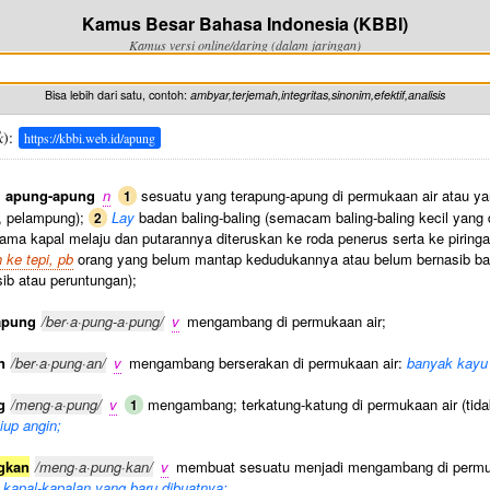
Kamus Besar Bahasa Indonesia (KBBI)
Kamus versi online/daring (dalam jaringan)
Bisa lebih dari satu, contoh:
ambyar,terjemah,integritas,sinonim,efektif,analisis
k
):
https://kbbi.web.id/apung
,
apung-apung
n
sesuatu yang terapung-apung di permukaan air atau yan
1
t, pelampung);
Lay
badan baling-baling (semacam baling-baling kecil yang d
2
lama kapal melaju dan putarannya diteruskan ke roda penerus serta ke piringa
 ke tepi, pb
orang yang belum mantap kedudukannya atau belum bernasib ba
sib atau peruntungan);
apung
/ber·a·pung-a·pung/
v
mengambang di permukaan air;
n
/ber·a·pung·an/
v
mengambang berserakan di permukaan air:
banyak kayu 
g
/meng·a·pung/
v
mengambang; terkatung-katung di permukaan air (tid
1
tiup angin;
gkan
/meng·a·pung·kan/
v
membuat sesuatu menjadi mengambang di permukaa
 kapal-kapalan yang baru dibuatnya;