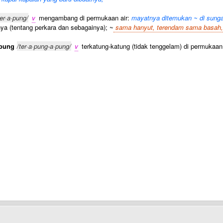
ter·a·pung/
v
mengambang di permukaan air:
mayatnya ditemukan ~ di sunga
a (tentang perkara dan sebagainya); ~
sama hanyut, terendam sama basah,
apung
/ter·a·pung-a·pung/
v
terkatung-katung (tidak tenggelam) di permukaan 