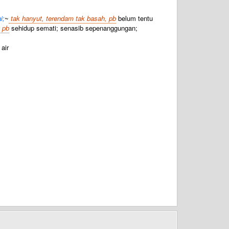
i;
~
tak hanyut, terendam tak basah, pb
belum tentu
 pb
sehidup semati; senasib sepenanggungan;
air