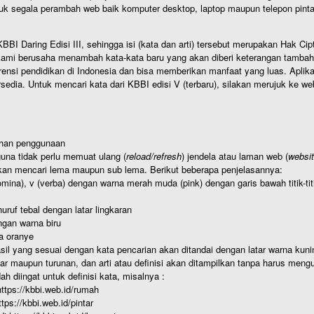
uk segala perambah web baik komputer desktop, laptop maupun telepon pintar 
BI Daring Edisi III, sehingga isi (kata dan arti) tersebut merupakan Hak
ami berusaha menambah kata-kata baru yang akan diberi keterangan tambahan d
 pendidikan di Indonesia dan bisa memberikan manfaat yang luas. Aplikasi i
rsedia. Untuk mencari kata dari KBBI edisi V (terbaru), silakan merujuk ke we
ahan penggunaan
una tidak perlu memuat ulang (
reload/refresh
) jendela atau laman web (
websi
kan mencari lema maupun sub lema. Berikut beberapa penjelasannya:
nomina), v (verba) dengan warna merah muda (pink) dengan garis bawah titik-
uruf tebal dengan latar lingkaran
gan warna biru
a oranye
hasil yang sesuai dengan kata pencarian akan ditandai dengan latar warna kuni
r maupun turunan, dan arti atau definisi akan ditampilkan tanpa harus mengu
h diingat untuk definisi kata, misalnya :
 https://kbbi.web.id/rumah
https://kbbi.web.id/pintar