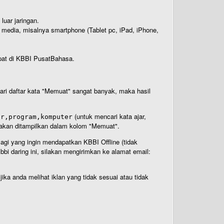
luar jaringan.
i media, misalnya smartphone (Tablet pc, iPad, iPhone,
rdapat di KBBI PusatBahasa.
 dari daftar kata "Memuat" sangat banyak, maka hasil
(untuk mencari kata ajar,
ar,program,komputer
n akan ditampilkan dalam kolom "Memuat".
Bagi yang ingin mendapatkan KBBI Offline (tidak
bi daring ini, silakan mengirimkan ke alamat email:
ika anda melihat iklan yang tidak sesuai atau tidak