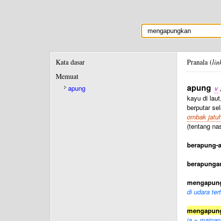
Kata dasar
Pranala (
lin
Memuat
apung
apung
v
kayu di lau
berputar se
ombak jatuh
(tentang na
berapung-
berapunga
mengapun
di udara ter
mengapun
ia ~ mainan