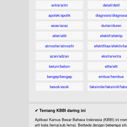
antre/antri
detail/detil
apotek/apotik
diagnosis/diagnosa
asas/azaz
durian/duren
atlet/atlit
efektif/efektip
atmosfer/atmosfir
efektifitas/efektivita
azan/adzan
ekstra/extra
belum/belom
elite/elit
bengep/bengap
embus/hembus
besok/esok
faksimile/faksimili/faks
✔ Tentang KBBI daring ini
Aplikasi Kamus Besar Bahasa Indonesia (KBBI) ini me
arti kata (lema/sub lema). Berbeda dengan beberapa sit