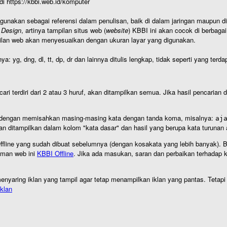
 di https://kbbi.web.id/komputer
igunakan sebagai referensi dalam penulisan, baik di dalam jaringan maupun di 
 Design
, artinya tampilan situs web (
website
) KBBI ini akan cocok di berbaga
ilan web akan menyesuaikan dengan ukuran layar yang digunakan.
nya: yg, dng, dl, tt, dp, dr dan lainnya ditulis lengkap, tidak seperti yang te
cari terdiri dari 2 atau 3 huruf, akan ditampilkan semua. Jika hasil pencarian
an dengan memisahkan masing-masing kata dengan tanda koma, misalnya:
aj
an ditampilkan dalam kolom "kata dasar" dan hasil yang berupa kata turuna
I Offline yang sudah dibuat sebelumnya (dengan kosakata yang lebih banyak). 
aman web ini
KBBI Offline
. Jika ada masukan, saran dan perbaikan terhadap kb
nyaring iklan yang tampil agar tetap menampilkan iklan yang pantas. Tetapi j
klan