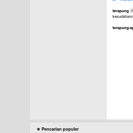
terapung
/
kesudahanny
terapung-
★ Pencarian populer