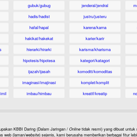
gubuk/gubug
jenderal/jendral
m
hadis/hadist
justru/justeru
hafal/hapal
karena/karna
hakikat/hakekat
karier/karir
s
hierarki/hirarki
karisma/kharisma
hipotesis/hipotesa
kategori/katagori
ijazah/ijasah
komoditi/komoditas
imaginasi/imajinasi
komplet/komplit
imil
imbau/himbau
kreatif/kreatip
n
rupakan KBBI Daring (Dalam Jaringan /
Online
tidak resmi) yang dibuat unt
us web (laman/
website
) sejenis, kami berusaha memberikan berbagai fitur leb