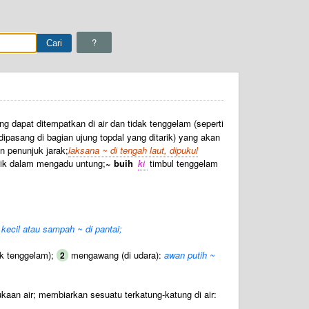
?
g dapat ditempatkan di air dan tidak tenggelam (seperti
ipasang di bagian ujung topdal yang ditarik) yang akan
n penunjuk jarak;
laksana ~ di tengah laut, dipukul
ik dalam mengadu untung;
~ buih
ki
timbul tenggelam
kecil atau sampah ~ di pantai;
ak tenggelam);
mengawang (di udara):
awan putih ~
2
n air; membiarkan sesuatu terkatung-katung di air: