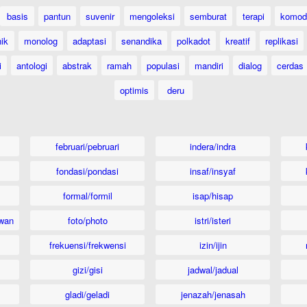
basis
pantun
suvenir
mengoleksi
semburat
terapi
komod
ik
monolog
adaptasi
senandika
polkadot
kreatif
replikasi
i
antologi
abstrak
ramah
populasi
mandiri
dialog
cerdas
optimis
deru
februari/pebruari
indera/indra
fondasi/pondasi
insaf/insyaf
formal/formil
isap/hisap
wan
foto/photo
istri/isteri
frekuensi/frekwensi
izin/ijin
gizi/gisi
jadwal/jadual
gladi/geladi
jenazah/jenasah