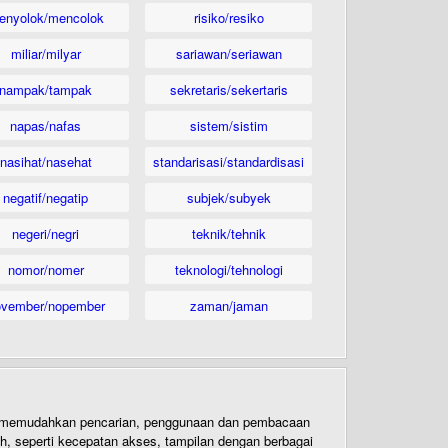
enyolok/mencolok
risiko/resiko
miliar/milyar
sariawan/seriawan
nampak/tampak
sekretaris/sekertaris
napas/nafas
sistem/sistim
nasihat/nasehat
standarisasi/standardisasi
negatif/negatip
subjek/subyek
negeri/negri
teknik/tehnik
nomor/nomer
teknologi/tehnologi
ovember/nopember
zaman/jaman
uk memudahkan pencarian, penggunaan dan pembacaan
ih, seperti kecepatan akses, tampilan dengan berbagai