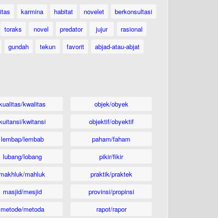
itas
karmina
habitat
novelet
berkonsultasi
toraks
novel
predator
jujur
rasional
gundah
tekun
favorit
abjad-atau-abjat
kualitas/kwalitas
objek/obyek
kuitansi/kwitansi
objektif/obyektif
lembap/lembab
paham/faham
lubang/lobang
pikir/fikir
makhluk/mahluk
praktik/praktek
masjid/mesjid
provinsi/propinsi
metode/metoda
rapot/rapor