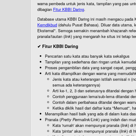
warna pembeda untuk jenis kata, tampilan yang pas unt
dibagian
Fitur KBBI Daring
.
Database utama KBBI Daring ini masih mengacu pada KB
Kemdikbud
(dahulu Pusat Bahasa). Diluar data utama, k
Eksternal". Semoga semakin menambah khazanah referensi
pranala/tautan (
link
) yang mengarah ke situs ini tetap te
✔ Fitur KBBI Daring
Pencarian satu kata atau banyak kata sekaligus
Tampilan yang sederhana dan ringan untuk kemud
Proses pengambilan data yang sangat cepat, pengg
Arti kata ditampilkan dengan warna yang memudah
Jenis kata atau keterangan istilah semisal n (
semua ada keterangannya)
Arti ke-1, 2, 3 dan seterusnya ditandai dengan h
Contoh penggunaan lema/sub-lema ditandai den
Contoh dalam peribahasa ditandai dengan warn
Ketika diklik hasil dari daftar kata "Memuat", 
Menampilkan hasil baik yang ada di dalam kata dasa
Pranala (
Pretty Permalink/Link
) yang indah dan muda
Kata 'rumah' akan mempunyai pranala (
link
) di
Kata 'pintar' akan mempunyai pranala (
link
) di 