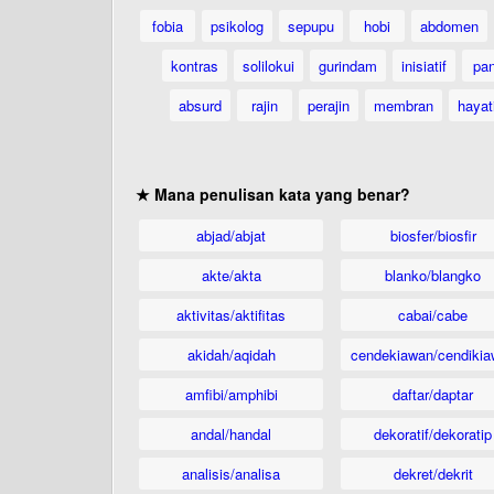
fobia
psikolog
sepupu
hobi
abdomen
kontras
solilokui
gurindam
inisiatif
pan
absurd
rajin
perajin
membran
hayat
★ Mana penulisan kata yang benar?
abjad/abjat
biosfer/biosfir
akte/akta
blanko/blangko
aktivitas/aktifitas
cabai/cabe
akidah/aqidah
cendekiawan/cendikia
amfibi/amphibi
daftar/daptar
andal/handal
dekoratif/dekoratip
analisis/analisa
dekret/dekrit