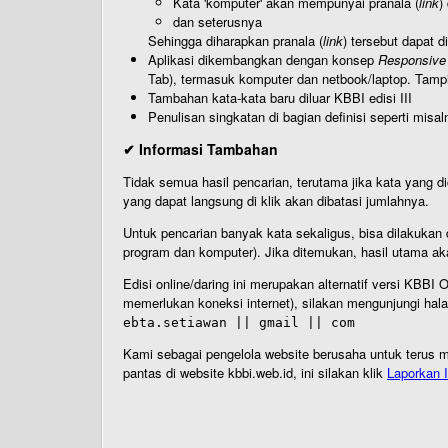
Kata 'komputer' akan mempunyai pranala (
link
)
dan seterusnya
Sehingga diharapkan pranala (
link
) tersebut dapat d
Aplikasi dikembangkan dengan konsep
Responsive
Tab), termasuk komputer dan netbook/laptop. Tamp
Tambahan kata-kata baru diluar KBBI edisi III
Penulisan singkatan di bagian definisi seperti misal
✔ Informasi Tambahan
Tidak semua hasil pencarian, terutama jika kata yang di
yang dapat langsung di klik akan dibatasi jumlahnya.
Untuk pencarian banyak kata sekaligus, bisa dilakuk
program dan komputer). Jika ditemukan, hasil utama ak
Edisi online/daring ini merupakan alternatif versi KBB
memerlukan koneksi internet), silakan mengunjungi hal
ebta.setiawan || gmail || com
Kami sebagai pengelola website berusaha untuk terus me
pantas di website kbbi.web.id, ini silakan klik
Laporkan I