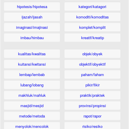
hipotesis/hipotesa
kategori/katagori
ijazah/ijasah
komoditi/komoditas
imaginasi/imajinasi
komplet/komplit
imbau/himbau
kreatif/kreatip
kualitas/kwalitas
objek/obyek
kuitansi/kwitansi
objektif/obyektif
lembap/lembab
paham/faham
lubang/lobang
pikir/fikir
makhluk/mahluk
praktik/praktek
masjid/mesjid
provinsi/propinsi
metode/metoda
rapot/rapor
menyolok/mencolok
risiko/resiko