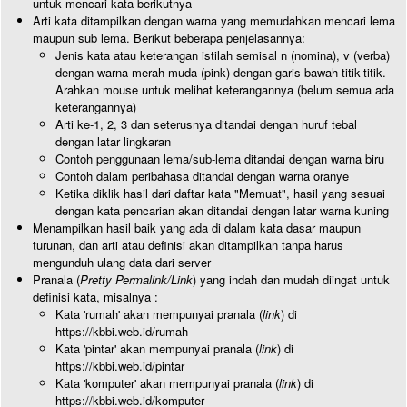
untuk mencari kata berikutnya
Arti kata ditampilkan dengan warna yang memudahkan mencari lema
maupun sub lema. Berikut beberapa penjelasannya:
Jenis kata atau keterangan istilah semisal n (nomina), v (verba)
dengan warna merah muda (pink) dengan garis bawah titik-titik.
Arahkan mouse untuk melihat keterangannya (belum semua ada
keterangannya)
Arti ke-1, 2, 3 dan seterusnya ditandai dengan huruf tebal
dengan latar lingkaran
Contoh penggunaan lema/sub-lema ditandai dengan warna biru
Contoh dalam peribahasa ditandai dengan warna oranye
Ketika diklik hasil dari daftar kata "Memuat", hasil yang sesuai
dengan kata pencarian akan ditandai dengan latar warna kuning
Menampilkan hasil baik yang ada di dalam kata dasar maupun
turunan, dan arti atau definisi akan ditampilkan tanpa harus
mengunduh ulang data dari server
Pranala (
Pretty Permalink/Link
) yang indah dan mudah diingat untuk
definisi kata, misalnya :
Kata 'rumah' akan mempunyai pranala (
link
) di
https://kbbi.web.id/rumah
Kata 'pintar' akan mempunyai pranala (
link
) di
https://kbbi.web.id/pintar
Kata 'komputer' akan mempunyai pranala (
link
) di
https://kbbi.web.id/komputer