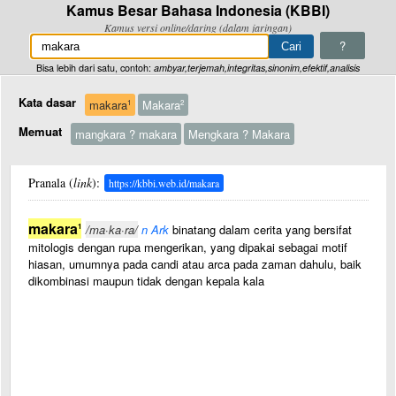
Kamus Besar Bahasa Indonesia (KBBI)
Kamus versi online/daring (dalam jaringan)
?
Bisa lebih dari satu, contoh:
ambyar,terjemah,integritas,sinonim,efektif,analisis
Kata dasar
makara
Makara
1
2
Memuat
mangkara ? makara
Mengkara ? Makara
Pranala (
link
):
https://kbbi.web.id/makara
makara
1
/ma·ka·ra/
n Ark
binatang dalam cerita yang bersifat
mitologis dengan rupa mengerikan, yang dipakai sebagai motif
hiasan, umumnya pada candi atau arca pada zaman dahulu, baik
dikombinasi maupun tidak dengan kepala kala