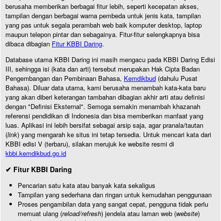
berusaha memberikan berbagai fitur lebih, seperti kecepatan akses,
tampilan dengan berbagai warna pembeda untuk jenis kata, tampilan
yang pas untuk segala perambah web baik komputer desktop, laptop
maupun telepon pintar dan sebagainya. Fitur-fitur selengkapnya bisa
dibaca dibagian
Fitur KBBI Daring
.
Database utama KBBI Daring ini masih mengacu pada KBBI Daring Edisi
III, sehingga isi (kata dan arti) tersebut merupakan Hak Cipta Badan
Pengembangan dan Pembinaan Bahasa,
Kemdikbud
(dahulu Pusat
Bahasa). Diluar data utama, kami berusaha menambah kata-kata baru
yang akan diberi keterangan tambahan dibagian akhir arti atau definisi
dengan "Definisi Eksternal". Semoga semakin menambah khazanah
referensi pendidikan di Indonesia dan bisa memberikan manfaat yang
luas. Aplikasi ini lebih bersifat sebagai arsip saja, agar pranala/tautan
(
link
) yang mengarah ke situs ini tetap tersedia. Untuk mencari kata dari
KBBI edisi V (terbaru), silakan merujuk ke website resmi di
kbbi.kemdikbud.go.id
✔ Fitur KBBI Daring
Pencarian satu kata atau banyak kata sekaligus
Tampilan yang sederhana dan ringan untuk kemudahan penggunaan
Proses pengambilan data yang sangat cepat, pengguna tidak perlu
memuat ulang (
reload/refresh
) jendela atau laman web (
website
)