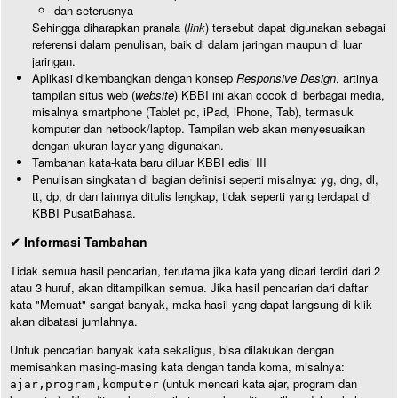
dan seterusnya
Sehingga diharapkan pranala (
link
) tersebut dapat digunakan sebagai
referensi dalam penulisan, baik di dalam jaringan maupun di luar
jaringan.
Aplikasi dikembangkan dengan konsep
Responsive Design
, artinya
tampilan situs web (
website
) KBBI ini akan cocok di berbagai media,
misalnya smartphone (Tablet pc, iPad, iPhone, Tab), termasuk
komputer dan netbook/laptop. Tampilan web akan menyesuaikan
dengan ukuran layar yang digunakan.
Tambahan kata-kata baru diluar KBBI edisi III
Penulisan singkatan di bagian definisi seperti misalnya: yg, dng, dl,
tt, dp, dr dan lainnya ditulis lengkap, tidak seperti yang terdapat di
KBBI PusatBahasa.
✔ Informasi Tambahan
Tidak semua hasil pencarian, terutama jika kata yang dicari terdiri dari 2
atau 3 huruf, akan ditampilkan semua. Jika hasil pencarian dari daftar
kata "Memuat" sangat banyak, maka hasil yang dapat langsung di klik
akan dibatasi jumlahnya.
Untuk pencarian banyak kata sekaligus, bisa dilakukan dengan
memisahkan masing-masing kata dengan tanda koma, misalnya:
(untuk mencari kata ajar, program dan
ajar,program,komputer