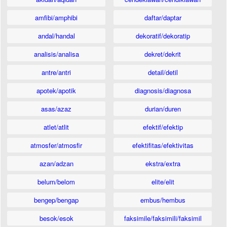
amfibi/amphibi
daftar/daptar
andal/handal
dekoratif/dekoratip
analisis/analisa
dekret/dekrit
antre/antri
detail/detil
apotek/apotik
diagnosis/diagnosa
asas/azaz
durian/duren
atlet/atlit
efektif/efektip
atmosfer/atmosfir
efektifitas/efektivitas
azan/adzan
ekstra/extra
belum/belom
elite/elit
bengep/bengap
embus/hembus
besok/esok
faksimile/faksimili/faksimil