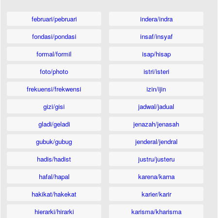
februari/pebruari
indera/indra
fondasi/pondasi
insaf/insyaf
formal/formil
isap/hisap
foto/photo
istri/isteri
frekuensi/frekwensi
izin/ijin
gizi/gisi
jadwal/jadual
gladi/geladi
jenazah/jenasah
gubuk/gubug
jenderal/jendral
hadis/hadist
justru/justeru
hafal/hapal
karena/karna
hakikat/hakekat
karier/karir
hierarki/hirarki
karisma/kharisma