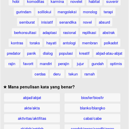
hobi
komoditas
karmina
novelet
habitat
suvenir
gurindam
solilokui
mengoleksi
monolog
terapi
semburat
inisiatif
senandika
novel
absurd
berkonsultasi
adaptasi
rasional
replikasi
abstrak
kontras
toraks
hayati
antologi
membran
polkadot
predator
panik
dialog
populasi
kreatif
abjad-atau-abjat
rajin
favorit
mandiri
perajin
jujur
gundah
optimis
cerdas
deru
tekun
ramah
★ Mana penulisan kata yang benar?
abjad/abjat
biosfer/biosfir
akte/akta
blanko/blangko
aktivitas/aktifitas
cabai/cabe
akidah/aqidah
cendekiawan/cendikiawan