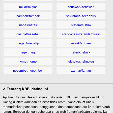
miliar/milyar
sariawan/seriawan
nampak/tampak
sekretaris/sekertaris
napas/nafas
sistem/sistim
nasihat/nasehat
standarisasi/standardisasi
negatif/negatip
subjek/subyek
negeri/negri
teknik/tehnik
nomor/nomer
teknologi/tehnologi
november/nopember
zaman/jaman
✔ Tentang KBBI daring ini
Aplikasi Kamus Besar Bahasa Indonesia (KBBI) ini merupakan KBBI
Daring (Dalam Jaringan /
Online
tidak resmi) yang dibuat untuk
memudahkan pencarian, penggunaan dan pembacaan arti kata (lema/sub
lema). Berbeda dengan beberapa situs web (laman/
website
) sejenis, kami