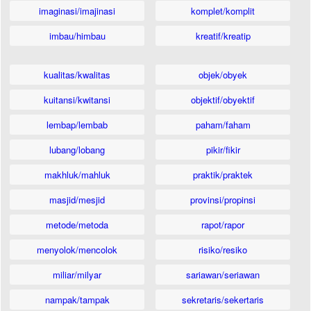
imaginasi/imajinasi
komplet/komplit
imbau/himbau
kreatif/kreatip
kualitas/kwalitas
objek/obyek
kuitansi/kwitansi
objektif/obyektif
lembap/lembab
paham/faham
lubang/lobang
pikir/fikir
makhluk/mahluk
praktik/praktek
masjid/mesjid
provinsi/propinsi
metode/metoda
rapot/rapor
menyolok/mencolok
risiko/resiko
miliar/milyar
sariawan/seriawan
nampak/tampak
sekretaris/sekertaris