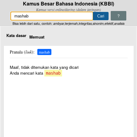
Kamus Besar Bahasa Indonesia (KBBI)
Kamus versi online/daring (dalam jaringan)
?
Bisa lebih dari satu, contoh:
ambyar,terjemah,integritas,sinonim,efektif,analisis
Kata dasar
Memuat
Pranala (
link
):
mashab
Maaf, tidak ditemukan kata yang dicari
Anda mencari kata
mashab