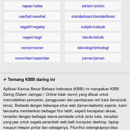
napas/nafas
sistem/sistim
nasihat/nasehat
standarisasi/standardisasi
negatif/negatip
subjek/subyek
negeri/negri
teknik/tehnik
nomor/nomer
teknologi/tehnologi
november/nopember
zaman/jaman
✔ Tentang KBBI daring ini
Aplikasi Kamus Besar Bahasa Indonesia (KBBI) ini merupakan KBBI
Daring (Dalam Jaringan /
Online
tidak resmi) yang dibuat untuk
memudahkan pencarian, penggunaan dan pembacaan arti kata (lema/sub
lema). Berbeda dengan beberapa situs web (laman/
website
) sejenis, kami
berusaha memberikan berbagai fitur lebih, seperti kecepatan akses,
tampilan dengan berbagai warna pembeda untuk jenis kata, tampilan
yang pas untuk segala perambah web baik komputer desktop, laptop
maupun telepon pintar dan sebagainya. Fitur-fitur selengkapnya bisa