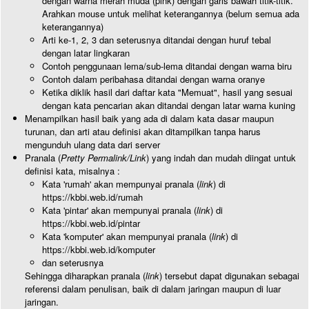
dengan warna merah muda (pink) dengan garis bawah titik-titik.
Arahkan mouse untuk melihat keterangannya (belum semua ada
keterangannya)
Arti ke-1, 2, 3 dan seterusnya ditandai dengan huruf tebal
dengan latar lingkaran
Contoh penggunaan lema/sub-lema ditandai dengan warna biru
Contoh dalam peribahasa ditandai dengan warna oranye
Ketika diklik hasil dari daftar kata "Memuat", hasil yang sesuai
dengan kata pencarian akan ditandai dengan latar warna kuning
Menampilkan hasil baik yang ada di dalam kata dasar maupun
turunan, dan arti atau definisi akan ditampilkan tanpa harus
mengunduh ulang data dari server
Pranala (
Pretty Permalink/Link
) yang indah dan mudah diingat untuk
definisi kata, misalnya :
Kata 'rumah' akan mempunyai pranala (
link
) di
https://kbbi.web.id/rumah
Kata 'pintar' akan mempunyai pranala (
link
) di
https://kbbi.web.id/pintar
Kata 'komputer' akan mempunyai pranala (
link
) di
https://kbbi.web.id/komputer
dan seterusnya
Sehingga diharapkan pranala (
link
) tersebut dapat digunakan sebagai
referensi dalam penulisan, baik di dalam jaringan maupun di luar
jaringan.