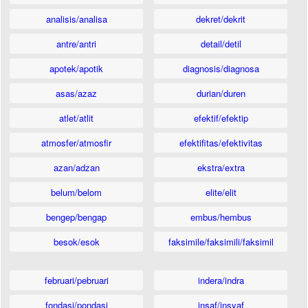
analisis/analisa
dekret/dekrit
antre/antri
detail/detil
apotek/apotik
diagnosis/diagnosa
asas/azaz
durian/duren
atlet/atlit
efektif/efektip
atmosfer/atmosfir
efektifitas/efektivitas
azan/adzan
ekstra/extra
belum/belom
elite/elit
bengep/bengap
embus/hembus
besok/esok
faksimile/faksimili/faksimil
februari/pebruari
indera/indra
fondasi/pondasi
insaf/insyaf