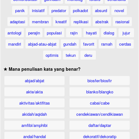
panik
inisiatif
predator
polkadot
absurd
novel
adaptasi
membran
kreatif
replikasi
abstrak
rasional
antologi
perajin
populasi
rajin
hayati
dialog
jujur
mandiri
abjad-atau-abjat
gundah
favorit
ramah
cerdas
optimis
tekun
deru
★ Mana penulisan kata yang benar?
abjad/abjat
biosfer/biosfir
akte/akta
blanko/blangko
aktivitas/aktifitas
cabai/cabe
akidah/aqidah
cendekiawan/cendikiawan
amfibi/amphibi
daftar/daptar
andal/handal
dekoratif/dekoratip