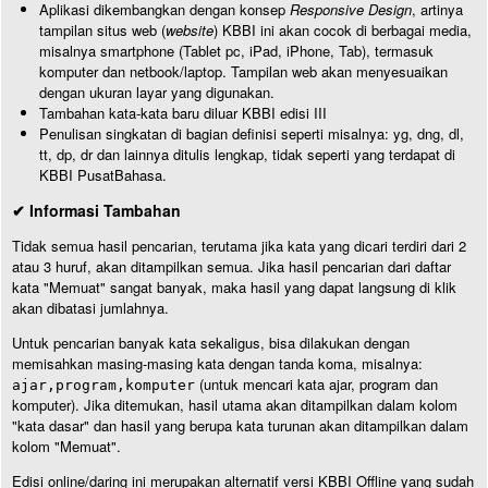
Aplikasi dikembangkan dengan konsep
Responsive Design
, artinya
tampilan situs web (
website
) KBBI ini akan cocok di berbagai media,
misalnya smartphone (Tablet pc, iPad, iPhone, Tab), termasuk
komputer dan netbook/laptop. Tampilan web akan menyesuaikan
dengan ukuran layar yang digunakan.
Tambahan kata-kata baru diluar KBBI edisi III
Penulisan singkatan di bagian definisi seperti misalnya: yg, dng, dl,
tt, dp, dr dan lainnya ditulis lengkap, tidak seperti yang terdapat di
KBBI PusatBahasa.
✔ Informasi Tambahan
Tidak semua hasil pencarian, terutama jika kata yang dicari terdiri dari 2
atau 3 huruf, akan ditampilkan semua. Jika hasil pencarian dari daftar
kata "Memuat" sangat banyak, maka hasil yang dapat langsung di klik
akan dibatasi jumlahnya.
Untuk pencarian banyak kata sekaligus, bisa dilakukan dengan
memisahkan masing-masing kata dengan tanda koma, misalnya:
(untuk mencari kata ajar, program dan
ajar,program,komputer
komputer). Jika ditemukan, hasil utama akan ditampilkan dalam kolom
"kata dasar" dan hasil yang berupa kata turunan akan ditampilkan dalam
kolom "Memuat".
Edisi online/daring ini merupakan alternatif versi KBBI Offline yang sudah