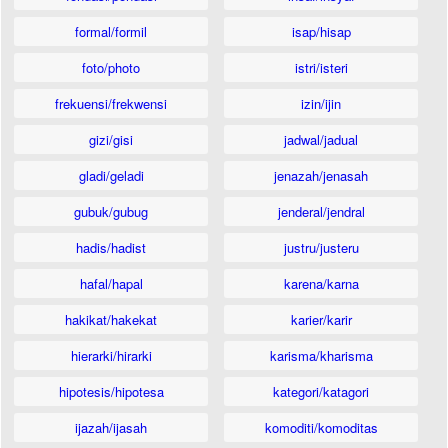
formal/formil
isap/hisap
foto/photo
istri/isteri
frekuensi/frekwensi
izin/ijin
gizi/gisi
jadwal/jadual
gladi/geladi
jenazah/jenasah
gubuk/gubug
jenderal/jendral
hadis/hadist
justru/justeru
hafal/hapal
karena/karna
hakikat/hakekat
karier/karir
hierarki/hirarki
karisma/kharisma
hipotesis/hipotesa
kategori/katagori
ijazah/ijasah
komoditi/komoditas