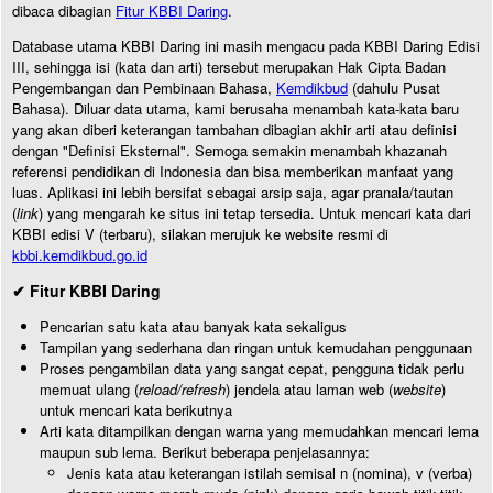
dibaca dibagian
Fitur KBBI Daring
.
Database utama KBBI Daring ini masih mengacu pada KBBI Daring Edisi
III, sehingga isi (kata dan arti) tersebut merupakan Hak Cipta Badan
Pengembangan dan Pembinaan Bahasa,
Kemdikbud
(dahulu Pusat
Bahasa). Diluar data utama, kami berusaha menambah kata-kata baru
yang akan diberi keterangan tambahan dibagian akhir arti atau definisi
dengan "Definisi Eksternal". Semoga semakin menambah khazanah
referensi pendidikan di Indonesia dan bisa memberikan manfaat yang
luas. Aplikasi ini lebih bersifat sebagai arsip saja, agar pranala/tautan
(
link
) yang mengarah ke situs ini tetap tersedia. Untuk mencari kata dari
KBBI edisi V (terbaru), silakan merujuk ke website resmi di
kbbi.kemdikbud.go.id
✔ Fitur KBBI Daring
Pencarian satu kata atau banyak kata sekaligus
Tampilan yang sederhana dan ringan untuk kemudahan penggunaan
Proses pengambilan data yang sangat cepat, pengguna tidak perlu
memuat ulang (
reload/refresh
) jendela atau laman web (
website
)
untuk mencari kata berikutnya
Arti kata ditampilkan dengan warna yang memudahkan mencari lema
maupun sub lema. Berikut beberapa penjelasannya:
Jenis kata atau keterangan istilah semisal n (nomina), v (verba)