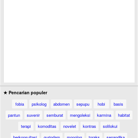
★ Pencarian populer
fobia
psikolog
abdomen
sepupu
hobi
basis
pantun
suvenir
semburat
mengoleksi
karmina
habitat
terapi
komoditas
novelet
kontras
solilokui
berkonsultasi
gurindam
monolog
toraks
senandika