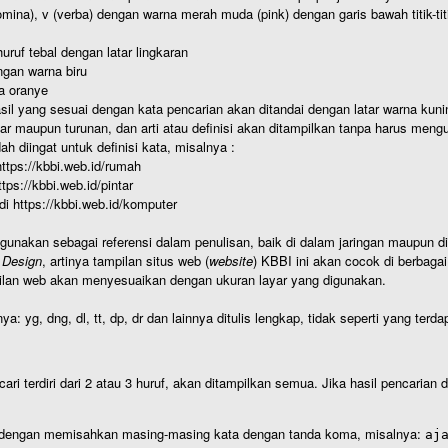
nomina), v (verba) dengan warna merah muda (pink) dengan garis bawah titik-
uruf tebal dengan latar lingkaran
gan warna biru
a oranye
hasil yang sesuai dengan kata pencarian akan ditandai dengan latar warna kuni
r maupun turunan, dan arti atau definisi akan ditampilkan tanpa harus mengu
h diingat untuk definisi kata, misalnya :
 https://kbbi.web.id/rumah
https://kbbi.web.id/pintar
 di https://kbbi.web.id/komputer
igunakan sebagai referensi dalam penulisan, baik di dalam jaringan maupun di 
 Design
, artinya tampilan situs web (
website
) KBBI ini akan cocok di berbaga
ilan web akan menyesuaikan dengan ukuran layar yang digunakan.
nya: yg, dng, dl, tt, dp, dr dan lainnya ditulis lengkap, tidak seperti yang te
cari terdiri dari 2 atau 3 huruf, akan ditampilkan semua. Jika hasil pencarian
an dengan memisahkan masing-masing kata dengan tanda koma, misalnya:
aj