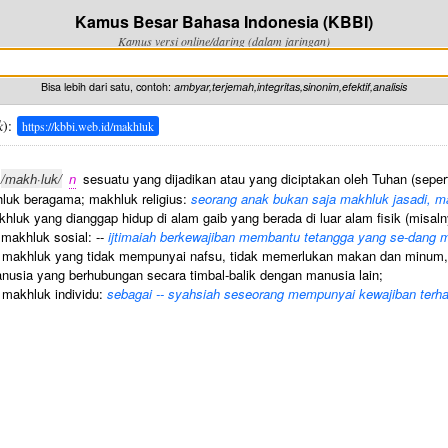
Kamus Besar Bahasa Indonesia (KBBI)
Kamus versi online/daring (dalam jaringan)
Bisa lebih dari satu, contoh:
ambyar,terjemah,integritas,sinonim,efektif,analisis
k
):
https://kbbi.web.id/makhluk
/makh·luk/
n
sesuatu yang dijadikan atau yang diciptakan oleh Tuhan (sepe
uk beragama; makhluk religius:
seorang anak bukan saja makhluk jasadi, makh
hluk yang dianggap hidup di alam gaib yang berada di luar alam fisik (misalny
makhluk sosial: --
ijtimaiah berkewajiban membantu tetangga yang se-dang 
makhluk yang tidak mempunyai nafsu, tidak memerlukan makan dan minum, b
usia yang berhubungan secara timbal-balik dengan manusia lain;
makhluk individu:
sebagai -- syahsiah seseorang mempunyai kewajiban terha