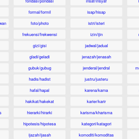
fondasi/pondasi
insaf/insyaf
formal/formil
isap/hisap
wan
foto/photo
istri/isteri
frekuensi/frekwensi
izin/ijin
gizi/gisi
jadwal/jadual
gladi/geladi
jenazah/jenasah
gubuk/gubug
jenderal/jendral
m
hadis/hadist
justru/justeru
hafal/hapal
karena/karna
hakikat/hakekat
karier/karir
s
hierarki/hirarki
karisma/kharisma
hipotesis/hipotesa
kategori/katagori
ijazah/ijasah
komoditi/komoditas