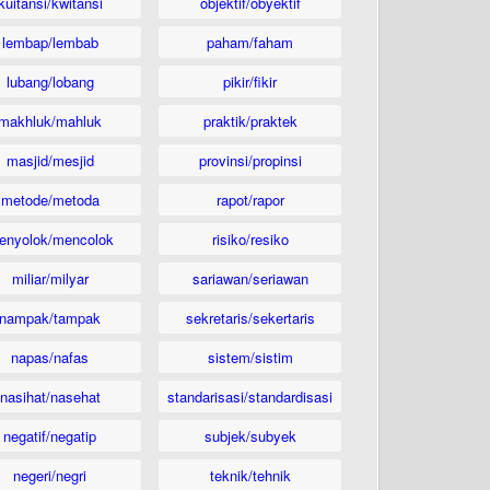
kuitansi/kwitansi
objektif/obyektif
lembap/lembab
paham/faham
lubang/lobang
pikir/fikir
makhluk/mahluk
praktik/praktek
masjid/mesjid
provinsi/propinsi
metode/metoda
rapot/rapor
enyolok/mencolok
risiko/resiko
miliar/milyar
sariawan/seriawan
nampak/tampak
sekretaris/sekertaris
napas/nafas
sistem/sistim
nasihat/nasehat
standarisasi/standardisasi
negatif/negatip
subjek/subyek
negeri/negri
teknik/tehnik