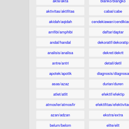
akte/akta
blanko/blangko
aktivitas/aktifitas
cabai/cabe
akidah/aqidah
cendekiawan/cendikia
amfibi/amphibi
daftar/daptar
andal/handal
dekoratif/dekoratip
analisis/analisa
dekret/dekrit
antre/antri
detail/detil
apotek/apotik
diagnosis/diagnosa
asas/azaz
durian/duren
atlet/atlit
efektif/efektip
atmosfer/atmosfir
efektifitas/efektivita
azan/adzan
ekstra/extra
belum/belom
elite/elit