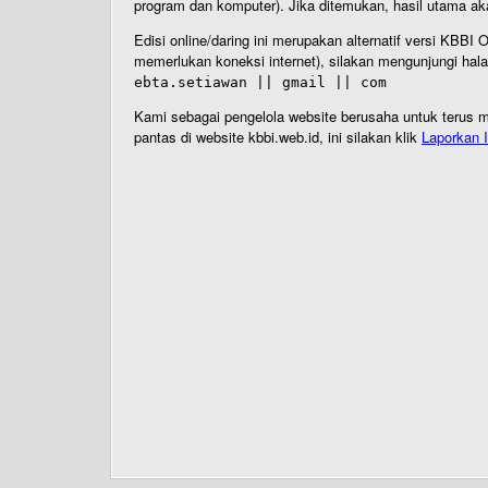
program dan komputer). Jika ditemukan, hasil utama ak
Edisi online/daring ini merupakan alternatif versi KBB
memerlukan koneksi internet), silakan mengunjungi hal
ebta.setiawan || gmail || com
Kami sebagai pengelola website berusaha untuk terus me
pantas di website kbbi.web.id, ini silakan klik
Laporkan I