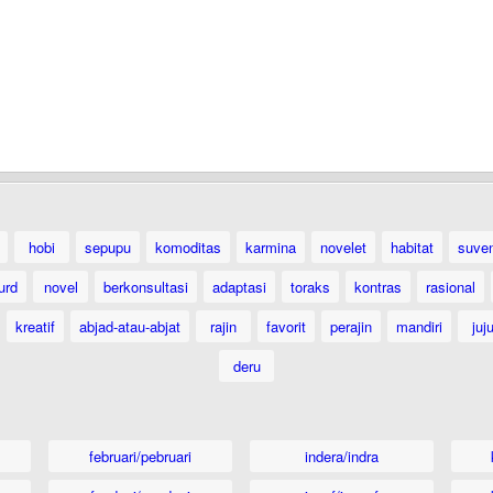
hobi
sepupu
komoditas
karmina
novelet
habitat
suven
urd
novel
berkonsultasi
adaptasi
toraks
kontras
rasional
kreatif
abjad-atau-abjat
rajin
favorit
perajin
mandiri
juj
deru
februari/pebruari
indera/indra