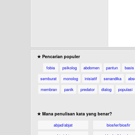
★ Pencarian populer
fobia
psikolog
abdomen
pantun
basis
semburat
monolog
inisiatif
senandika
abs
membran
panik
predator
dialog
populasi
★ Mana penulisan kata yang benar?
abjad/abjat
biosfer/biosfir