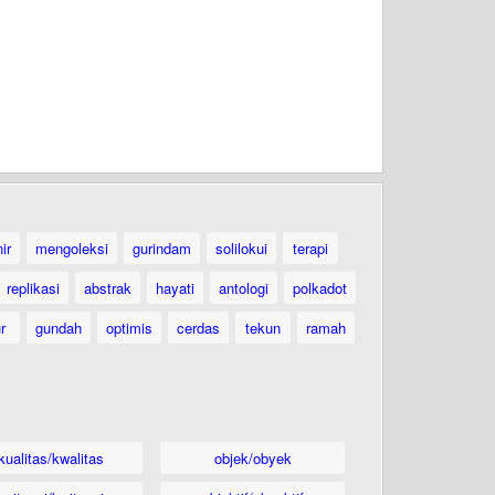
ir
mengoleksi
gurindam
solilokui
terapi
replikasi
abstrak
hayati
antologi
polkadot
ur
gundah
optimis
cerdas
tekun
ramah
kualitas/kwalitas
objek/obyek