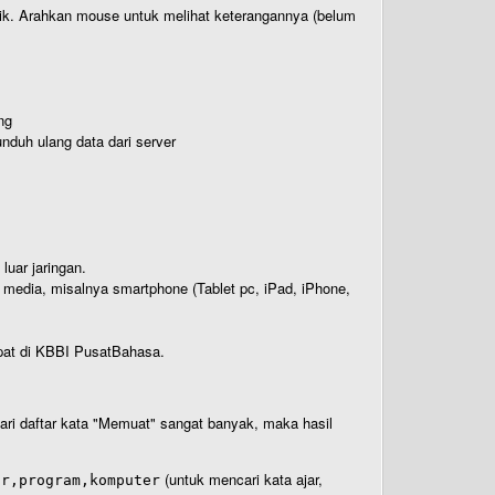
titik. Arahkan mouse untuk melihat keterangannya (belum
ng
nduh ulang data dari server
luar jaringan.
i media, misalnya smartphone (Tablet pc, iPad, iPhone,
rdapat di KBBI PusatBahasa.
 dari daftar kata "Memuat" sangat banyak, maka hasil
(untuk mencari kata ajar,
ar,program,komputer