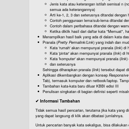
Jenis kata atau keterangan istilah semisal n (
semua ada keterangannya)
Arti ke-1, 2, 3 dan seterusnya ditandai dengan h
Contoh penggunaan lema/sub-lema ditandai den
Contoh dalam peribahasa ditandai dengan warn
Ketika diklik hasil dari daftar kata "Memuat", 
Menampilkan hasil baik yang ada di dalam kata dasa
Pranala (
Pretty Permalink/Link
) yang indah dan muda
Kata 'rumah' akan mempunyai pranala (
link
) di
Kata 'pintar' akan mempunyai pranala (
link
) di 
Kata 'komputer' akan mempunyai pranala (
link
)
dan seterusnya
Sehingga diharapkan pranala (
link
) tersebut dapat d
Aplikasi dikembangkan dengan konsep
Responsive
Tab), termasuk komputer dan netbook/laptop. Tamp
Tambahan kata-kata baru diluar KBBI edisi III
Penulisan singkatan di bagian definisi seperti misal
✔ Informasi Tambahan
Tidak semua hasil pencarian, terutama jika kata yang di
yang dapat langsung di klik akan dibatasi jumlahnya.
Untuk pencarian banyak kata sekaligus, bisa dilakuk