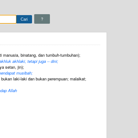
?
rti manusia, binatang, dan tumbuh-tumbuhan);
luk akhlaki, tetapi juga -- dini;
a setan, jin);
mendapat musibah;
ukan laki-laki dan bukan perempuan; malaikat;
dap Allah