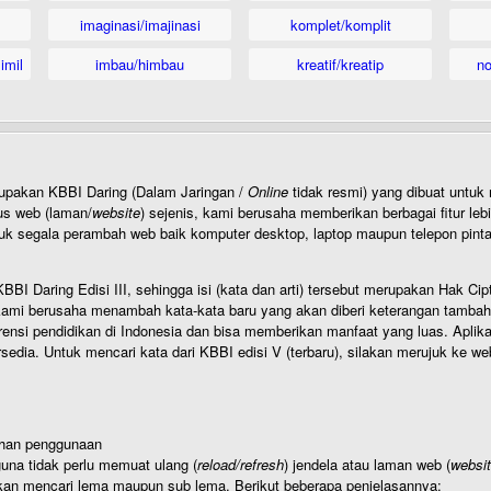
imaginasi/imajinasi
komplet/komplit
imil
imbau/himbau
kreatif/kreatip
n
rupakan KBBI Daring (Dalam Jaringan /
Online
tidak resmi) yang dibuat unt
us web (laman/
website
) sejenis, kami berusaha memberikan berbagai fitur leb
uk segala perambah web baik komputer desktop, laptop maupun telepon pintar 
BI Daring Edisi III, sehingga isi (kata dan arti) tersebut merupakan Hak
ami berusaha menambah kata-kata baru yang akan diberi keterangan tambahan d
 pendidikan di Indonesia dan bisa memberikan manfaat yang luas. Aplikasi i
rsedia. Untuk mencari kata dari KBBI edisi V (terbaru), silakan merujuk ke we
ahan penggunaan
una tidak perlu memuat ulang (
reload/refresh
) jendela atau laman web (
websi
kan mencari lema maupun sub lema. Berikut beberapa penjelasannya: