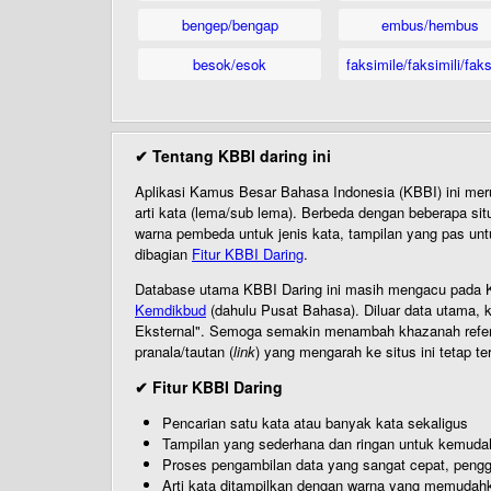
bengep/bengap
embus/hembus
besok/esok
faksimile/faksimili/faks
✔ Tentang KBBI daring ini
Aplikasi Kamus Besar Bahasa Indonesia (KBBI) ini me
arti kata (lema/sub lema). Berbeda dengan beberapa sit
warna pembeda untuk jenis kata, tampilan yang pas unt
dibagian
Fitur KBBI Daring
.
Database utama KBBI Daring ini masih mengacu pada KB
Kemdikbud
(dahulu Pusat Bahasa). Diluar data utama, k
Eksternal". Semoga semakin menambah khazanah referensi
pranala/tautan (
link
) yang mengarah ke situs ini tetap te
✔ Fitur KBBI Daring
Pencarian satu kata atau banyak kata sekaligus
Tampilan yang sederhana dan ringan untuk kemud
Proses pengambilan data yang sangat cepat, pengg
Arti kata ditampilkan dengan warna yang memudah