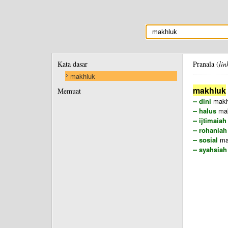
Kata dasar
Pranala (
lin
makhluk
makhluk
Memuat
-- dini
makhl
-- halus
mak
-- ijtimaiah
-- rohaniah
-- sosial
man
-- syahsiah