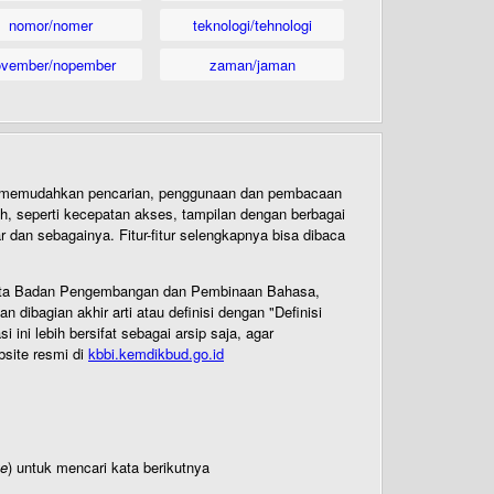
nomor/nomer
teknologi/tehnologi
ovember/nopember
zaman/jaman
uk memudahkan pencarian, penggunaan dan pembacaan
ih, seperti kecepatan akses, tampilan dengan berbagai
dan sebagainya. Fitur-fitur selengkapnya bisa dibaca
 Cipta Badan Pengembangan dan Pembinaan Bahasa,
ibagian akhir arti atau definisi dengan "Definisi
ni lebih bersifat sebagai arsip saja, agar
bsite resmi di
kbbi.kemdikbud.go.id
te
) untuk mencari kata berikutnya