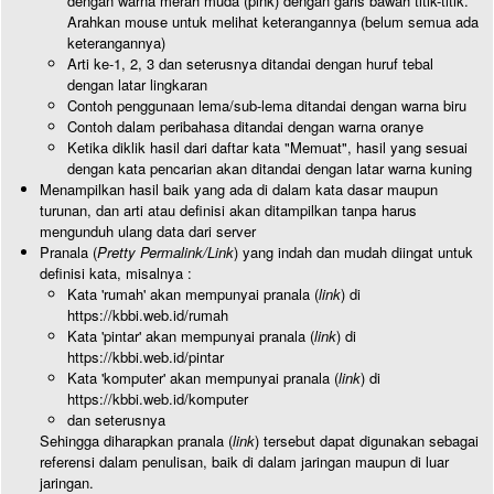
dengan warna merah muda (pink) dengan garis bawah titik-titik.
Arahkan mouse untuk melihat keterangannya (belum semua ada
keterangannya)
Arti ke-1, 2, 3 dan seterusnya ditandai dengan huruf tebal
dengan latar lingkaran
Contoh penggunaan lema/sub-lema ditandai dengan warna biru
Contoh dalam peribahasa ditandai dengan warna oranye
Ketika diklik hasil dari daftar kata "Memuat", hasil yang sesuai
dengan kata pencarian akan ditandai dengan latar warna kuning
Menampilkan hasil baik yang ada di dalam kata dasar maupun
turunan, dan arti atau definisi akan ditampilkan tanpa harus
mengunduh ulang data dari server
Pranala (
Pretty Permalink/Link
) yang indah dan mudah diingat untuk
definisi kata, misalnya :
Kata 'rumah' akan mempunyai pranala (
link
) di
https://kbbi.web.id/rumah
Kata 'pintar' akan mempunyai pranala (
link
) di
https://kbbi.web.id/pintar
Kata 'komputer' akan mempunyai pranala (
link
) di
https://kbbi.web.id/komputer
dan seterusnya
Sehingga diharapkan pranala (
link
) tersebut dapat digunakan sebagai
referensi dalam penulisan, baik di dalam jaringan maupun di luar
jaringan.