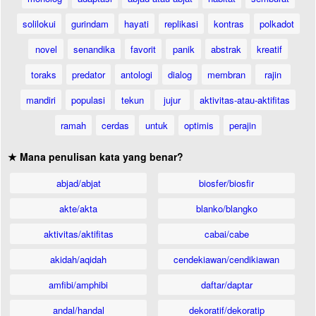
solilokui
gurindam
hayati
replikasi
kontras
polkadot
novel
senandika
favorit
panik
abstrak
kreatif
toraks
predator
antologi
dialog
membran
rajin
mandiri
populasi
tekun
jujur
aktivitas-atau-aktifitas
ramah
cerdas
untuk
optimis
perajin
★ Mana penulisan kata yang benar?
abjad/abjat
biosfer/biosfir
akte/akta
blanko/blangko
aktivitas/aktifitas
cabai/cabe
akidah/aqidah
cendekiawan/cendikiawan
amfibi/amphibi
daftar/daptar
andal/handal
dekoratif/dekoratip