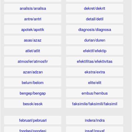
analisis/analisa
dekret/dekrit
antre/antri
detail/detil
apotek/apotik
diagnosis/diagnosa
asas/azaz
durian/duren
atlet/atlit
efektif/efektip
atmosfer/atmosfir
efektifitas/efektivitas
azan/adzan
ekstra/extra
belum/belom
elite/elit
bengep/bengap
embus/hembus
besok/esok
faksimile/faksimili/faksimil
februari/pebruari
indera/indra
fondasi/pondasi
insaf/insyaf