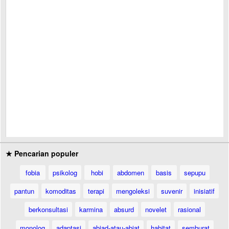
★ Pencarian populer
fobia
psikolog
hobi
abdomen
basis
sepupu
pantun
komoditas
terapi
mengoleksi
suvenir
inisiatif
berkonsultasi
karmina
absurd
novelet
rasional
monolog
adaptasi
abjad-atau-abjat
habitat
semburat