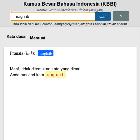
Kamus Besar Bahasa Indonesia (KBBI)
Kamus versi online/daring (dalam jaringan)
?
Bisa lebih dari satu, contoh:
ambyar,terjemah,integritas,sinonim,efektif,analisis
Kata dasar
Memuat
Pranala (
link
):
maghrib
Maaf, tidak ditemukan kata yang dicari
Anda mencari kata
maghrib