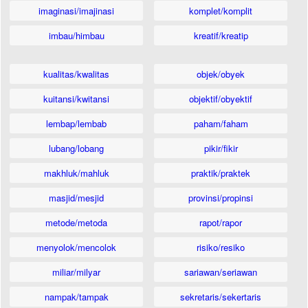
imaginasi/imajinasi
komplet/komplit
imbau/himbau
kreatif/kreatip
kualitas/kwalitas
objek/obyek
kuitansi/kwitansi
objektif/obyektif
lembap/lembab
paham/faham
lubang/lobang
pikir/fikir
makhluk/mahluk
praktik/praktek
masjid/mesjid
provinsi/propinsi
metode/metoda
rapot/rapor
menyolok/mencolok
risiko/resiko
miliar/milyar
sariawan/seriawan
nampak/tampak
sekretaris/sekertaris