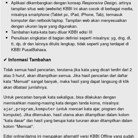
Aplikasi dikembangkan dengan konsep
Responsive Design
, artinya
tampilan situs web (
website
) KBBI ini akan cocok di berbagai media,
misalnya smartphone (Tablet pc, iPad, iPhone, Tab), termasuk
komputer dan netbook/laptop. Tampilan web akan menyesuaikan
dengan ukuran layar yang digunakan.
Tambahan kata-kata baru diluar KBBI edisi III
Penulisan singkatan di bagian definisi seperti misalnya: yg, dng, dl,
tt, dp, dr dan lainnya ditulis lengkap, tidak seperti yang terdapat di
KBBI PusatBahasa.
✔ Informasi Tambahan
Tidak semua hasil pencarian, terutama jika kata yang dicari terdiri dari 2
atau 3 huruf, akan ditampilkan semua. Jika hasil pencarian dari daftar
kata "Memuat" sangat banyak, maka hasil yang dapat langsung di klik
akan dibatasi jumlahnya.
Untuk pencarian banyak kata sekaligus, bisa dilakukan dengan
memisahkan masing-masing kata dengan tanda koma, misalnya:
(untuk mencari kata ajar, program dan
ajar,program,komputer
komputer). Jika ditemukan, hasil utama akan ditampilkan dalam kolom
"kata dasar" dan hasil yang berupa kata turunan akan ditampilkan dalam
kolom "Memuat".
Edisi online/daring ini merupakan alternatif versi KBBI Offline yang sudah