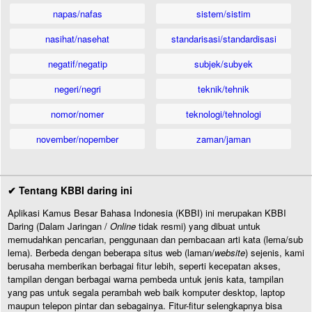
napas/nafas
sistem/sistim
nasihat/nasehat
standarisasi/standardisasi
negatif/negatip
subjek/subyek
negeri/negri
teknik/tehnik
nomor/nomer
teknologi/tehnologi
november/nopember
zaman/jaman
✔ Tentang KBBI daring ini
Aplikasi Kamus Besar Bahasa Indonesia (KBBI) ini merupakan KBBI
Daring (Dalam Jaringan /
Online
tidak resmi) yang dibuat untuk
memudahkan pencarian, penggunaan dan pembacaan arti kata (lema/sub
lema). Berbeda dengan beberapa situs web (laman/
website
) sejenis, kami
berusaha memberikan berbagai fitur lebih, seperti kecepatan akses,
tampilan dengan berbagai warna pembeda untuk jenis kata, tampilan
yang pas untuk segala perambah web baik komputer desktop, laptop
maupun telepon pintar dan sebagainya. Fitur-fitur selengkapnya bisa