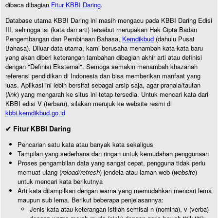
dibaca dibagian
Fitur KBBI Daring
.
Database utama KBBI Daring ini masih mengacu pada KBBI Daring Edisi
III, sehingga isi (kata dan arti) tersebut merupakan Hak Cipta Badan
Pengembangan dan Pembinaan Bahasa,
Kemdikbud
(dahulu Pusat
Bahasa). Diluar data utama, kami berusaha menambah kata-kata baru
yang akan diberi keterangan tambahan dibagian akhir arti atau definisi
dengan "Definisi Eksternal". Semoga semakin menambah khazanah
referensi pendidikan di Indonesia dan bisa memberikan manfaat yang
luas. Aplikasi ini lebih bersifat sebagai arsip saja, agar pranala/tautan
(
link
) yang mengarah ke situs ini tetap tersedia. Untuk mencari kata dari
KBBI edisi V (terbaru), silakan merujuk ke website resmi di
kbbi.kemdikbud.go.id
✔ Fitur KBBI Daring
Pencarian satu kata atau banyak kata sekaligus
Tampilan yang sederhana dan ringan untuk kemudahan penggunaan
Proses pengambilan data yang sangat cepat, pengguna tidak perlu
memuat ulang (
reload/refresh
) jendela atau laman web (
website
)
untuk mencari kata berikutnya
Arti kata ditampilkan dengan warna yang memudahkan mencari lema
maupun sub lema. Berikut beberapa penjelasannya:
Jenis kata atau keterangan istilah semisal n (nomina), v (verba)