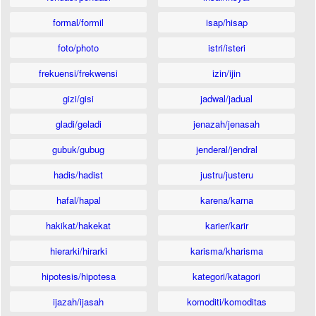
formal/formil
isap/hisap
foto/photo
istri/isteri
frekuensi/frekwensi
izin/ijin
gizi/gisi
jadwal/jadual
gladi/geladi
jenazah/jenasah
gubuk/gubug
jenderal/jendral
hadis/hadist
justru/justeru
hafal/hapal
karena/karna
hakikat/hakekat
karier/karir
hierarki/hirarki
karisma/kharisma
hipotesis/hipotesa
kategori/katagori
ijazah/ijasah
komoditi/komoditas