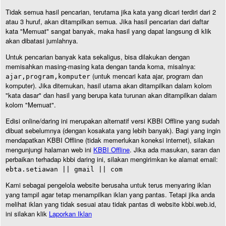
Tidak semua hasil pencarian, terutama jika kata yang dicari terdiri dari 2
atau 3 huruf, akan ditampilkan semua. Jika hasil pencarian dari daftar
kata "Memuat" sangat banyak, maka hasil yang dapat langsung di klik
akan dibatasi jumlahnya.
Untuk pencarian banyak kata sekaligus, bisa dilakukan dengan
memisahkan masing-masing kata dengan tanda koma, misalnya:
(untuk mencari kata ajar, program dan
ajar,program,komputer
komputer). Jika ditemukan, hasil utama akan ditampilkan dalam kolom
"kata dasar" dan hasil yang berupa kata turunan akan ditampilkan dalam
kolom "Memuat".
Edisi online/daring ini merupakan alternatif versi KBBI Offline yang sudah
dibuat sebelumnya (dengan kosakata yang lebih banyak). Bagi yang ingin
mendapatkan KBBI Offline (tidak memerlukan koneksi internet), silakan
mengunjungi halaman web ini
KBBI Offline
. Jika ada masukan, saran dan
perbaikan terhadap kbbi daring ini, silakan mengirimkan ke alamat email:
ebta.setiawan || gmail || com
Kami sebagai pengelola website berusaha untuk terus menyaring iklan
yang tampil agar tetap menampilkan iklan yang pantas. Tetapi jika anda
melihat iklan yang tidak sesuai atau tidak pantas di website kbbi.web.id,
ini silakan klik
Laporkan Iklan