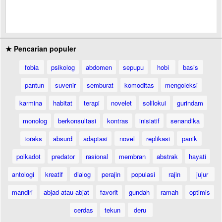
★ Pencarian populer
fobia
psikolog
abdomen
sepupu
hobi
basis
pantun
suvenir
semburat
komoditas
mengoleksi
karmina
habitat
terapi
novelet
solilokui
gurindam
monolog
berkonsultasi
kontras
inisiatif
senandika
toraks
absurd
adaptasi
novel
replikasi
panik
polkadot
predator
rasional
membran
abstrak
hayati
antologi
kreatif
dialog
perajin
populasi
rajin
jujur
mandiri
abjad-atau-abjat
favorit
gundah
ramah
optimis
cerdas
tekun
deru