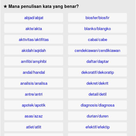
★ Mana penulisan kata yang benar?
abjad/abjat
biosfer/biosfir
akte/akta
blanko/blangko
aktivitas/aktifitas
cabai/cabe
akidah/aqidah
cendekiawan/cendikiawan
amfibi/amphibi
daftar/daptar
andal/handal
dekoratif/dekoratip
analisis/analisa
dekret/dekrit
antre/antri
detail/detil
apotek/apotik
diagnosis/diagnosa
asas/azaz
durian/duren
atlet/atlit
efektif/efektip