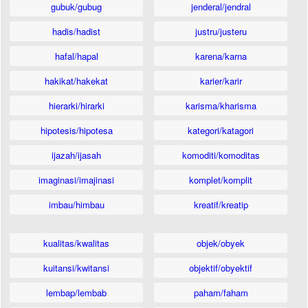
gubuk/gubug
jenderal/jendral
hadis/hadist
justru/justeru
hafal/hapal
karena/karna
hakikat/hakekat
karier/karir
hierarki/hirarki
karisma/kharisma
hipotesis/hipotesa
kategori/katagori
ijazah/ijasah
komoditi/komoditas
imaginasi/imajinasi
komplet/komplit
imbau/himbau
kreatif/kreatip
kualitas/kwalitas
objek/obyek
kuitansi/kwitansi
objektif/obyektif
lembap/lembab
paham/faham