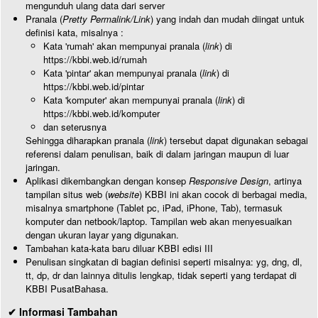
mengunduh ulang data dari server
Pranala (
Pretty Permalink/Link
) yang indah dan mudah diingat untuk
definisi kata, misalnya :
Kata 'rumah' akan mempunyai pranala (
link
) di
https://kbbi.web.id/rumah
Kata 'pintar' akan mempunyai pranala (
link
) di
https://kbbi.web.id/pintar
Kata 'komputer' akan mempunyai pranala (
link
) di
https://kbbi.web.id/komputer
dan seterusnya
Sehingga diharapkan pranala (
link
) tersebut dapat digunakan sebagai
referensi dalam penulisan, baik di dalam jaringan maupun di luar
jaringan.
Aplikasi dikembangkan dengan konsep
Responsive Design
, artinya
tampilan situs web (
website
) KBBI ini akan cocok di berbagai media,
misalnya smartphone (Tablet pc, iPad, iPhone, Tab), termasuk
komputer dan netbook/laptop. Tampilan web akan menyesuaikan
dengan ukuran layar yang digunakan.
Tambahan kata-kata baru diluar KBBI edisi III
Penulisan singkatan di bagian definisi seperti misalnya: yg, dng, dl,
tt, dp, dr dan lainnya ditulis lengkap, tidak seperti yang terdapat di
KBBI PusatBahasa.
✔ Informasi Tambahan