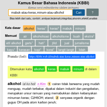
Kamus Besar Bahasa Indonesia (KBBI)
Kamus versi online/daring (dalam jaringan)
?
Bisa lebih dari satu, contoh:
ambyar,terjemah,integritas,sinonim,efektif,analisis
Kata dasar
alkohol
keras
keras
mabuk
minum
1
2
Memuat
air
alkoholisasi
alkoholisme
buah
ekstra
2
etil alkohol
garis
hati
jilid
jual
jurnalisme
1
1
kayu
kerasan
kopi
koral
langit-langit
lidah
1
1
1
Lainnya
musik
panas
perangkat
pugar
rasional
rasuk
2
1
2
Pranala (
link
):
https://kbbi.web.id/mabuk-atau-keras,minum-atau-alkohol
rasul
rumah
sabun
sasar
sikeras, bersikeras
sosoh
1
3
2
sumpah
tanam
tekan
tempat
termometer
tuak
turun
1
1
Ditemukan kata
alkohol
,
keras
,
mabuk
,
minum
di dalam
ular
alkoholometer
alkoholometri
alkoholuria
1
KBBI
hidrometer alkohol
ujaran
alkohol
/al·ko·hol/
n Kim
cairan tidak berwarna yang mudah
1
menguap, mudah terbakar, dipakai dalam industri dan pengobatan,
merupakan unsur ramuan yang memabukkan dalam kebanyakan
minuman keras; C2H5OH; etanol;
senyawa organik dengan
2
gugus OH pada atom karbon jenuh;