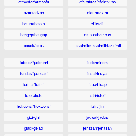
atmosfer/atmosfir
efektifitas/efektivitas
azan/adzan
ekstra/extra
belum/belom
elite/elit
bengep/bengap
embus/hembus
besok/esok
faksimile/faksimili/faksimil
februari/pebruari
indera/indra
fondasi/pondasi
insaf/insyaf
formal/formil
isap/hisap
foto/photo
istri/isteri
frekuensi/frekwensi
izin/ijin
gizi/gisi
jadwal/jadual
gladi/geladi
jenazah/jenasah