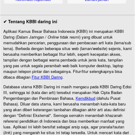
✔ Tentang KBBI daring ini
Aplikasi Kamus Besar Bahasa Indonesia (KBBI) ini merupakan KBBI
Daring (Dalam Jaringan /
Online
tidak resmi) yang dibuat untuk
memudahkan pencarian, penggunaan dan pembacaan arti kata (lema/sub
lema). Berbeda dengan beberapa situs web (laman/
website
) sejenis, kami
berusaha memberikan berbagai fitur lebih, seperti kecepatan akses,
tampilan dengan berbagai warna pembeda untuk jenis kata, tampilan
yang pas untuk segala perambah web baik komputer desktop, laptop
maupun telepon pintar dan sebagainya. Fitur-fitur selengkapnya bisa
dibaca dibagian
Fitur KBBI Daring
.
Database utama KBBI Daring ini masih mengacu pada KBBI Daring Edisi
III, sehingga isi (kata dan arti) tersebut merupakan Hak Cipta Badan
Pengembangan dan Pembinaan Bahasa,
Kemdikbud
(dahulu Pusat
Bahasa). Diluar data utama, kami berusaha menambah kata-kata baru
yang akan diberi keterangan tambahan dibagian akhir arti atau definisi
dengan "Definisi Eksternal". Semoga semakin menambah khazanah
referensi pendidikan di Indonesia dan bisa memberikan manfaat yang
luas. Aplikasi ini lebih bersifat sebagai arsip saja, agar pranala/tautan
(
link
) yang mengarah ke situs ini tetap tersedia. Untuk mencari kata dari