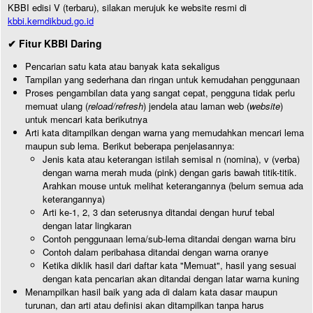
KBBI edisi V (terbaru), silakan merujuk ke website resmi di
kbbi.kemdikbud.go.id
✔ Fitur KBBI Daring
Pencarian satu kata atau banyak kata sekaligus
Tampilan yang sederhana dan ringan untuk kemudahan penggunaan
Proses pengambilan data yang sangat cepat, pengguna tidak perlu
memuat ulang (
reload/refresh
) jendela atau laman web (
website
)
untuk mencari kata berikutnya
Arti kata ditampilkan dengan warna yang memudahkan mencari lema
maupun sub lema. Berikut beberapa penjelasannya:
Jenis kata atau keterangan istilah semisal n (nomina), v (verba)
dengan warna merah muda (pink) dengan garis bawah titik-titik.
Arahkan mouse untuk melihat keterangannya (belum semua ada
keterangannya)
Arti ke-1, 2, 3 dan seterusnya ditandai dengan huruf tebal
dengan latar lingkaran
Contoh penggunaan lema/sub-lema ditandai dengan warna biru
Contoh dalam peribahasa ditandai dengan warna oranye
Ketika diklik hasil dari daftar kata "Memuat", hasil yang sesuai
dengan kata pencarian akan ditandai dengan latar warna kuning
Menampilkan hasil baik yang ada di dalam kata dasar maupun
turunan, dan arti atau definisi akan ditampilkan tanpa harus