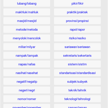
lubang/lobang
pikir/fikir
makhluk/mahluk
praktik/praktek
masjid/mesjid
provinsi/propinsi
metode/metoda
rapot/rapor
menyolok/mencolok
risiko/resiko
miliar/milyar
sariawan/seriawan
nampak/tampak
sekretaris/sekertaris
napas/nafas
sistem/sistim
nasihat/nasehat
standarisasi/standardisasi
negatif/negatip
subjek/subyek
negeri/negri
teknik/tehnik
nomor/nomer
teknologi/tehnologi
november/nopember
zaman/jaman