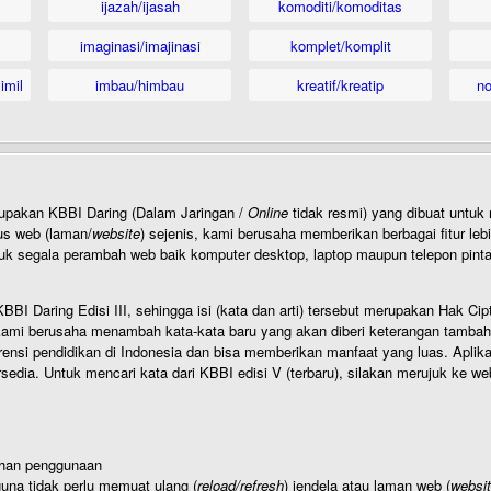
ijazah/ijasah
komoditi/komoditas
imaginasi/imajinasi
komplet/komplit
imil
imbau/himbau
kreatif/kreatip
n
rupakan KBBI Daring (Dalam Jaringan /
Online
tidak resmi) yang dibuat unt
us web (laman/
website
) sejenis, kami berusaha memberikan berbagai fitur leb
uk segala perambah web baik komputer desktop, laptop maupun telepon pintar 
BI Daring Edisi III, sehingga isi (kata dan arti) tersebut merupakan Hak
ami berusaha menambah kata-kata baru yang akan diberi keterangan tambahan d
 pendidikan di Indonesia dan bisa memberikan manfaat yang luas. Aplikasi i
rsedia. Untuk mencari kata dari KBBI edisi V (terbaru), silakan merujuk ke we
ahan penggunaan
una tidak perlu memuat ulang (
reload/refresh
) jendela atau laman web (
websi