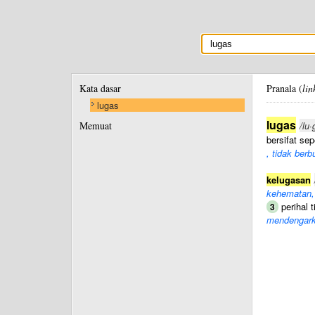
Kata dasar
Pranala (
lin
lugas
lugas
Memuat
/lu·
bersifat se
, tidak ber
kelugasan
kehematan, 
perihal t
3
mendengar