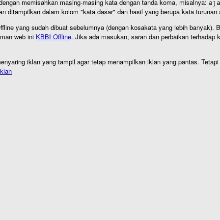
an dengan memisahkan masing-masing kata dengan tanda koma, misalnya:
aj
an ditampilkan dalam kolom "kata dasar" dan hasil yang berupa kata turuna
I Offline yang sudah dibuat sebelumnya (dengan kosakata yang lebih banyak). 
aman web ini
KBBI Offline
. Jika ada masukan, saran dan perbaikan terhadap kb
nyaring iklan yang tampil agar tetap menampilkan iklan yang pantas. Tetapi j
klan