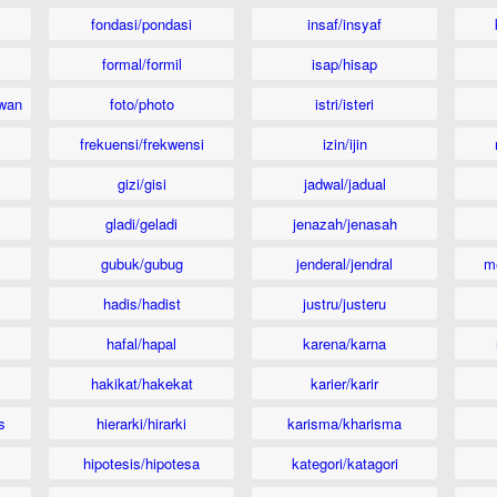
fondasi/pondasi
insaf/insyaf
formal/formil
isap/hisap
wan
foto/photo
istri/isteri
frekuensi/frekwensi
izin/ijin
gizi/gisi
jadwal/jadual
gladi/geladi
jenazah/jenasah
gubuk/gubug
jenderal/jendral
m
hadis/hadist
justru/justeru
hafal/hapal
karena/karna
hakikat/hakekat
karier/karir
s
hierarki/hirarki
karisma/kharisma
hipotesis/hipotesa
kategori/katagori