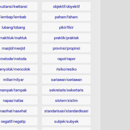
kuitansi/kwitansi
objektif/obyektif
lembap/lembab
paham/faham
lubang/lobang
pikir/fikir
makhluk/mahluk
praktik/praktek
masjid/mesjid
provinsi/propinsi
metode/metoda
rapot/rapor
enyolok/mencolok
risiko/resiko
miliar/milyar
sariawan/seriawan
nampak/tampak
sekretaris/sekertaris
napas/nafas
sistem/sistim
nasihat/nasehat
standarisasi/standardisasi
negatif/negatip
subjek/subyek