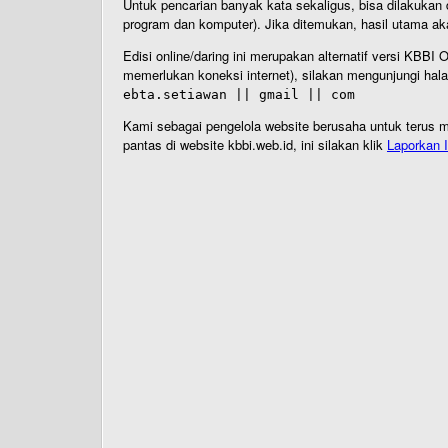
Untuk pencarian banyak kata sekaligus, bisa dilakuk
program dan komputer). Jika ditemukan, hasil utama ak
Edisi online/daring ini merupakan alternatif versi KBB
memerlukan koneksi internet), silakan mengunjungi hal
ebta.setiawan || gmail || com
Kami sebagai pengelola website berusaha untuk terus me
pantas di website kbbi.web.id, ini silakan klik
Laporkan I