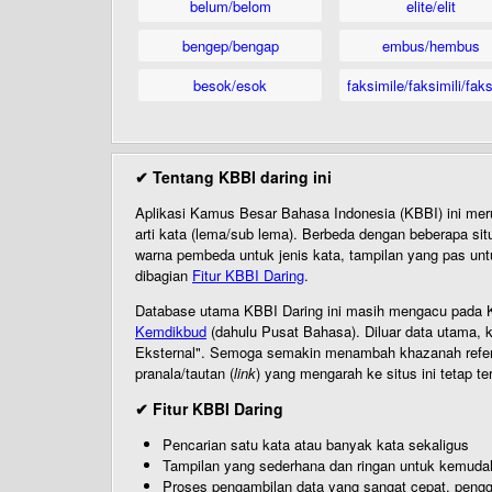
belum/belom
elite/elit
bengep/bengap
embus/hembus
besok/esok
faksimile/faksimili/faks
✔ Tentang KBBI daring ini
Aplikasi Kamus Besar Bahasa Indonesia (KBBI) ini me
arti kata (lema/sub lema). Berbeda dengan beberapa sit
warna pembeda untuk jenis kata, tampilan yang pas unt
dibagian
Fitur KBBI Daring
.
Database utama KBBI Daring ini masih mengacu pada KB
Kemdikbud
(dahulu Pusat Bahasa). Diluar data utama, k
Eksternal". Semoga semakin menambah khazanah referensi
pranala/tautan (
link
) yang mengarah ke situs ini tetap te
✔ Fitur KBBI Daring
Pencarian satu kata atau banyak kata sekaligus
Tampilan yang sederhana dan ringan untuk kemud
Proses pengambilan data yang sangat cepat, pengg