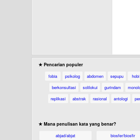
★ Pencarian populer
fobia
psikolog
abdomen
sepupu
hobi
berkonsultasi
solilokui
gurindam
monol
replikasi
abstrak
rasional
antologi
per
★ Mana penulisan kata yang benar?
abjad/abjat
biosfer/biosfir