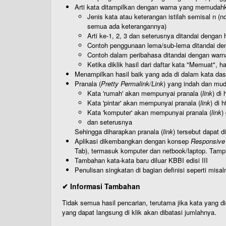
Arti kata ditampilkan dengan warna yang memudah
Jenis kata atau keterangan istilah semisal n (
semua ada keterangannya)
Arti ke-1, 2, 3 dan seterusnya ditandai dengan h
Contoh penggunaan lema/sub-lema ditandai den
Contoh dalam peribahasa ditandai dengan warn
Ketika diklik hasil dari daftar kata "Memuat", 
Menampilkan hasil baik yang ada di dalam kata dasa
Pranala (
Pretty Permalink/Link
) yang indah dan muda
Kata 'rumah' akan mempunyai pranala (
link
) di
Kata 'pintar' akan mempunyai pranala (
link
) di 
Kata 'komputer' akan mempunyai pranala (
link
)
dan seterusnya
Sehingga diharapkan pranala (
link
) tersebut dapat d
Aplikasi dikembangkan dengan konsep
Responsive
Tab), termasuk komputer dan netbook/laptop. Tamp
Tambahan kata-kata baru diluar KBBI edisi III
Penulisan singkatan di bagian definisi seperti misal
✔ Informasi Tambahan
Tidak semua hasil pencarian, terutama jika kata yang di
yang dapat langsung di klik akan dibatasi jumlahnya.