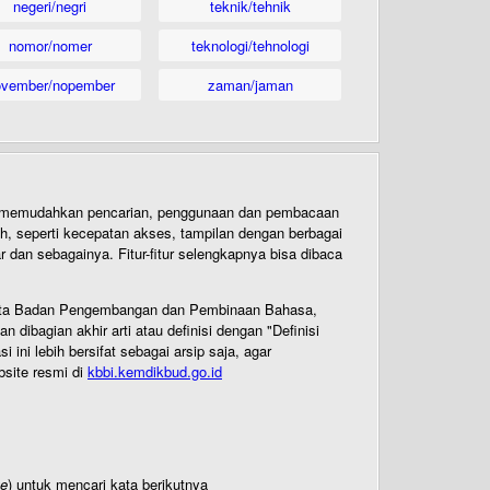
negeri/negri
teknik/tehnik
nomor/nomer
teknologi/tehnologi
ovember/nopember
zaman/jaman
uk memudahkan pencarian, penggunaan dan pembacaan
ih, seperti kecepatan akses, tampilan dengan berbagai
dan sebagainya. Fitur-fitur selengkapnya bisa dibaca
 Cipta Badan Pengembangan dan Pembinaan Bahasa,
ibagian akhir arti atau definisi dengan "Definisi
ni lebih bersifat sebagai arsip saja, agar
bsite resmi di
kbbi.kemdikbud.go.id
te
) untuk mencari kata berikutnya