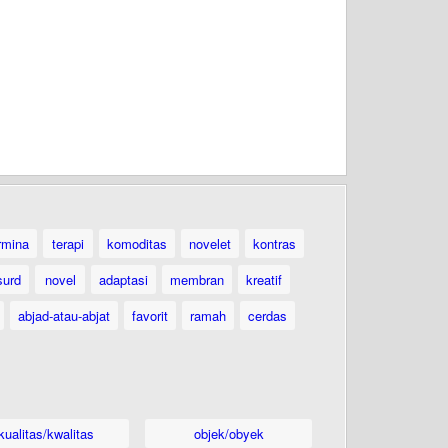
rmina
terapi
komoditas
novelet
kontras
surd
novel
adaptasi
membran
kreatif
abjad-atau-abjat
favorit
ramah
cerdas
kualitas/kwalitas
objek/obyek