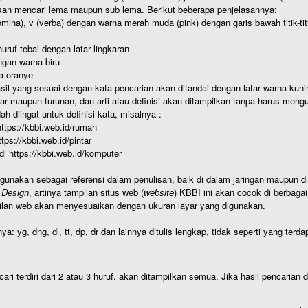
kan mencari lema maupun sub lema. Berikut beberapa penjelasannya:
nomina), v (verba) dengan warna merah muda (pink) dengan garis bawah titik-
uruf tebal dengan latar lingkaran
gan warna biru
a oranye
hasil yang sesuai dengan kata pencarian akan ditandai dengan latar warna kuni
r maupun turunan, dan arti atau definisi akan ditampilkan tanpa harus mengu
h diingat untuk definisi kata, misalnya :
 https://kbbi.web.id/rumah
https://kbbi.web.id/pintar
 di https://kbbi.web.id/komputer
igunakan sebagai referensi dalam penulisan, baik di dalam jaringan maupun di 
 Design
, artinya tampilan situs web (
website
) KBBI ini akan cocok di berbaga
ilan web akan menyesuaikan dengan ukuran layar yang digunakan.
nya: yg, dng, dl, tt, dp, dr dan lainnya ditulis lengkap, tidak seperti yang te
cari terdiri dari 2 atau 3 huruf, akan ditampilkan semua. Jika hasil pencarian