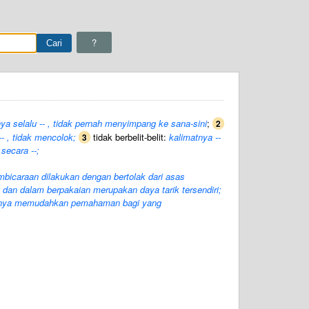
?
a selalu -- , tidak pernah menyimpang ke sana-sini
;
2
- , tidak mencolok;
tidak berbelit-belit:
kalimatnya --
3
secara --;
mbicaraan dilakukan dengan bertolak dari asas
dan dalam berpakaian merupakan daya tarik tersendiri;
annya memudahkan pemahaman bagi yang