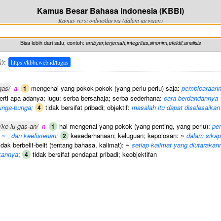
Kamus Besar Bahasa Indonesia (KBBI)
Kamus versi online/daring (dalam jaringan)
Bisa lebih dari satu, contoh:
ambyar,terjemah,integritas,sinonim,efektif,analisis
k
):
https://kbbi.web.id/lugas
gas/
a
mengenai yang pokok-pokok (yang perlu-perlu) saja:
pembicaraanny
1
perti apa adanya; lugu; serba bersahaja; serba sederhana:
cara berdandannya -
bunga-bunga;
tidak bersifat pribadi; objektif:
masalah itu dapat diselesaikan 
4
/ke·lu·gas·an/
n
hal mengenai yang pokok (yang penting, yang perlu):
pe
1
~ , dan keefisienan;
kesederhanaan; keluguan; kepolosan: ~
dalam sikap 
2
idak berbelit-belit (tentang bahasa, kalimat): ~
setiap kalimat yang diutarak
kannya
;
tidak bersifat pendapat pribadi; keobjektifan
4