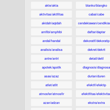
akte/akta
blanko/blangko
aktivitas/aktifitas
cabai/cabe
akidah/aqidah
cendekiawan/cendikia
amfibi/amphibi
daftar/daptar
andal/handal
dekoratif/dekoratip
analisis/analisa
dekret/dekrit
antre/antri
detail/detil
apotek/apotik
diagnosis/diagnosa
asas/azaz
durian/duren
atlet/atlit
efektif/efektip
atmosfer/atmosfir
efektifitas/efektivita
azan/adzan
ekstra/extra