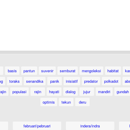
basis
pantun
suvenir
semburat
mengoleksi
habitat
ka
og
toraks
senandika
panik
inisiatif
predator
polkadot
ab
ajin
populasi
rajin
hayati
dialog
jujur
mandiri
gundah
optimis
tekun
deru
februari/pebruari
indera/indra