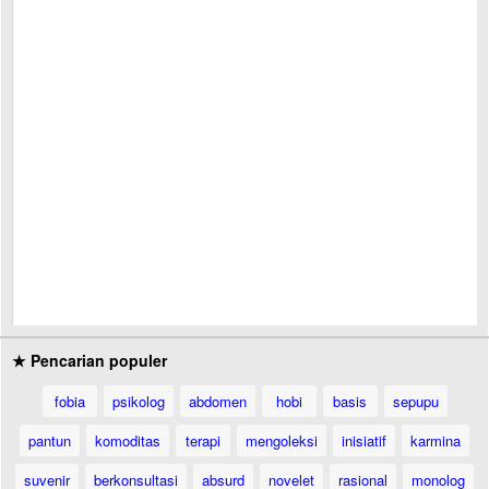
★ Pencarian populer
fobia
psikolog
abdomen
hobi
basis
sepupu
pantun
komoditas
terapi
mengoleksi
inisiatif
karmina
suvenir
berkonsultasi
absurd
novelet
rasional
monolog