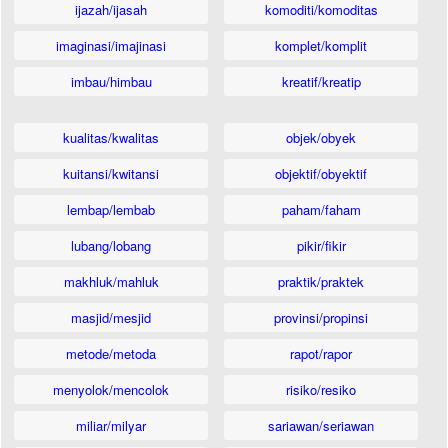
ijazah/ijasah
komoditi/komoditas
imaginasi/imajinasi
komplet/komplit
imbau/himbau
kreatif/kreatip
kualitas/kwalitas
objek/obyek
kuitansi/kwitansi
objektif/obyektif
lembap/lembab
paham/faham
lubang/lobang
pikir/fikir
makhluk/mahluk
praktik/praktek
masjid/mesjid
provinsi/propinsi
metode/metoda
rapot/rapor
menyolok/mencolok
risiko/resiko
miliar/milyar
sariawan/seriawan