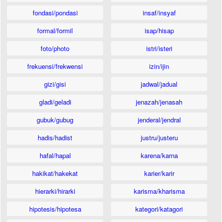
fondasi/pondasi
insaf/insyaf
formal/formil
isap/hisap
foto/photo
istri/isteri
frekuensi/frekwensi
izin/ijin
gizi/gisi
jadwal/jadual
gladi/geladi
jenazah/jenasah
gubuk/gubug
jenderal/jendral
hadis/hadist
justru/justeru
hafal/hapal
karena/karna
hakikat/hakekat
karier/karir
hierarki/hirarki
karisma/kharisma
hipotesis/hipotesa
kategori/katagori