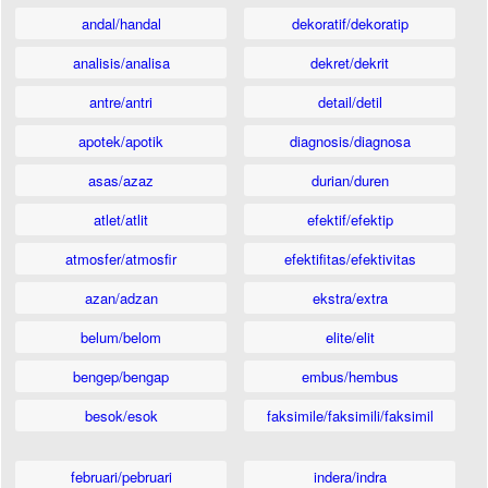
andal/handal
dekoratif/dekoratip
analisis/analisa
dekret/dekrit
antre/antri
detail/detil
apotek/apotik
diagnosis/diagnosa
asas/azaz
durian/duren
atlet/atlit
efektif/efektip
atmosfer/atmosfir
efektifitas/efektivitas
azan/adzan
ekstra/extra
belum/belom
elite/elit
bengep/bengap
embus/hembus
besok/esok
faksimile/faksimili/faksimil
februari/pebruari
indera/indra