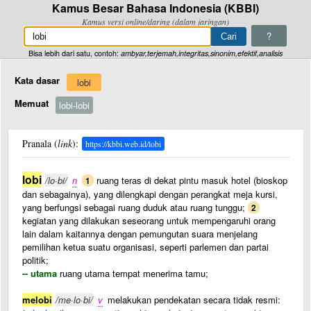
Kamus Besar Bahasa Indonesia (KBBI)
Kamus versi online/daring (dalam jaringan)
?
Bisa lebih dari satu, contoh:
ambyar,terjemah,integritas,sinonim,efektif,analisis
Kata dasar
lobi
Memuat
lobi-lobi
Pranala (
link
):
https://kbbi.web.id/lobi
lobi
/lo·bi/
n
ruang teras di dekat pintu masuk hotel (bioskop
1
dan sebagainya), yang dilengkapi dengan perangkat meja kursi,
yang berfungsi sebagai ruang duduk atau ruang tunggu;
2
kegiatan yang dilakukan seseorang untuk mempengaruhi orang
lain dalam kaitannya dengan pemungutan suara menjelang
pemilihan ketua suatu organisasi, seperti parlemen dan partai
politik;
-- utama
ruang utama tempat menerima tamu;
melobi
/me·lo·bi/
v
melakukan pendekatan secara tidak resmi: