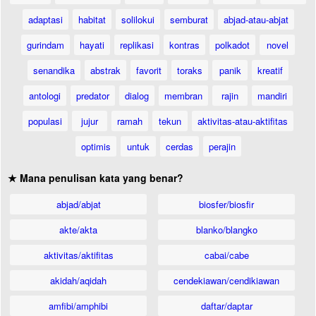
adaptasi
habitat
solilokui
semburat
abjad-atau-abjat
gurindam
hayati
replikasi
kontras
polkadot
novel
senandika
abstrak
favorit
toraks
panik
kreatif
antologi
predator
dialog
membran
rajin
mandiri
populasi
jujur
ramah
tekun
aktivitas-atau-aktifitas
optimis
untuk
cerdas
perajin
★ Mana penulisan kata yang benar?
abjad/abjat
biosfer/biosfir
akte/akta
blanko/blangko
aktivitas/aktifitas
cabai/cabe
akidah/aqidah
cendekiawan/cendikiawan
amfibi/amphibi
daftar/daptar