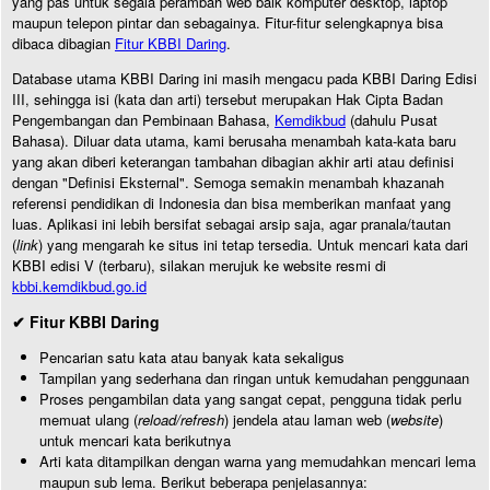
yang pas untuk segala perambah web baik komputer desktop, laptop
maupun telepon pintar dan sebagainya. Fitur-fitur selengkapnya bisa
dibaca dibagian
Fitur KBBI Daring
.
Database utama KBBI Daring ini masih mengacu pada KBBI Daring Edisi
III, sehingga isi (kata dan arti) tersebut merupakan Hak Cipta Badan
Pengembangan dan Pembinaan Bahasa,
Kemdikbud
(dahulu Pusat
Bahasa). Diluar data utama, kami berusaha menambah kata-kata baru
yang akan diberi keterangan tambahan dibagian akhir arti atau definisi
dengan "Definisi Eksternal". Semoga semakin menambah khazanah
referensi pendidikan di Indonesia dan bisa memberikan manfaat yang
luas. Aplikasi ini lebih bersifat sebagai arsip saja, agar pranala/tautan
(
link
) yang mengarah ke situs ini tetap tersedia. Untuk mencari kata dari
KBBI edisi V (terbaru), silakan merujuk ke website resmi di
kbbi.kemdikbud.go.id
✔ Fitur KBBI Daring
Pencarian satu kata atau banyak kata sekaligus
Tampilan yang sederhana dan ringan untuk kemudahan penggunaan
Proses pengambilan data yang sangat cepat, pengguna tidak perlu
memuat ulang (
reload/refresh
) jendela atau laman web (
website
)
untuk mencari kata berikutnya
Arti kata ditampilkan dengan warna yang memudahkan mencari lema
maupun sub lema. Berikut beberapa penjelasannya: