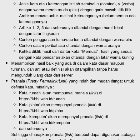
Jenis kata atau keterangan istilah semisal n (nomina), v (verba)
dengan warna merah muda (pink) dengan garis bawah titik-titik.
Arahkan mouse untuk melihat keterangannya (belum semua ada
keterangannya)
Arti ke-1, 2, 3 dan seterusnya ditandai dengan huruf tebal
dengan latar lingkaran
Contoh penggunaan lema/sub-lema ditandai dengan warna biru
Contoh dalam peribahasa ditandai dengan warna oranye
Ketika diklik hasil dari daftar kata "Memuat", hasil yang sesuai
dengan kata pencarian akan ditandai dengan latar warna kuning
Menampilkan hasil baik yang ada di dalam kata dasar maupun
turunan, dan arti atau definisi akan ditampilkan tanpa harus
mengunduh ulang data dari server
Pranala (
Pretty Permalink/Link
) yang indah dan mudah diingat untuk
definisi kata, misalnya :
Kata 'rumah' akan mempunyai pranala (
link
) di
https://kbbi.web.id/rumah
Kata 'pintar' akan mempunyai pranala (
link
) di
https://kbbi.web.id/pintar
Kata 'komputer' akan mempunyai pranala (
link
) di
https://kbbi.web.id/komputer
dan seterusnya
Sehingga diharapkan pranala (
link
) tersebut dapat digunakan sebagai