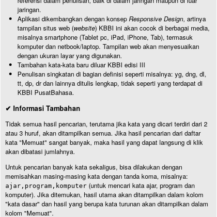
referensi dalam penulisan, baik di dalam jaringan maupun di luar
jaringan.
Aplikasi dikembangkan dengan konsep
Responsive Design
, artinya
tampilan situs web (
website
) KBBI ini akan cocok di berbagai media,
misalnya smartphone (Tablet pc, iPad, iPhone, Tab), termasuk
komputer dan netbook/laptop. Tampilan web akan menyesuaikan
dengan ukuran layar yang digunakan.
Tambahan kata-kata baru diluar KBBI edisi III
Penulisan singkatan di bagian definisi seperti misalnya: yg, dng, dl,
tt, dp, dr dan lainnya ditulis lengkap, tidak seperti yang terdapat di
KBBI PusatBahasa.
✔ Informasi Tambahan
Tidak semua hasil pencarian, terutama jika kata yang dicari terdiri dari 2
atau 3 huruf, akan ditampilkan semua. Jika hasil pencarian dari daftar
kata "Memuat" sangat banyak, maka hasil yang dapat langsung di klik
akan dibatasi jumlahnya.
Untuk pencarian banyak kata sekaligus, bisa dilakukan dengan
memisahkan masing-masing kata dengan tanda koma, misalnya:
(untuk mencari kata ajar, program dan
ajar,program,komputer
komputer). Jika ditemukan, hasil utama akan ditampilkan dalam kolom
"kata dasar" dan hasil yang berupa kata turunan akan ditampilkan dalam
kolom "Memuat".