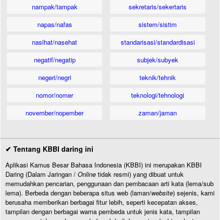
nampak/tampak
sekretaris/sekertaris
napas/nafas
sistem/sistim
nasihat/nasehat
standarisasi/standardisasi
negatif/negatip
subjek/subyek
negeri/negri
teknik/tehnik
nomor/nomer
teknologi/tehnologi
november/nopember
zaman/jaman
✔ Tentang KBBI daring ini
Aplikasi Kamus Besar Bahasa Indonesia (KBBI) ini merupakan KBBI
Daring (Dalam Jaringan /
Online
tidak resmi) yang dibuat untuk
memudahkan pencarian, penggunaan dan pembacaan arti kata (lema/sub
lema). Berbeda dengan beberapa situs web (laman/
website
) sejenis, kami
berusaha memberikan berbagai fitur lebih, seperti kecepatan akses,
tampilan dengan berbagai warna pembeda untuk jenis kata, tampilan