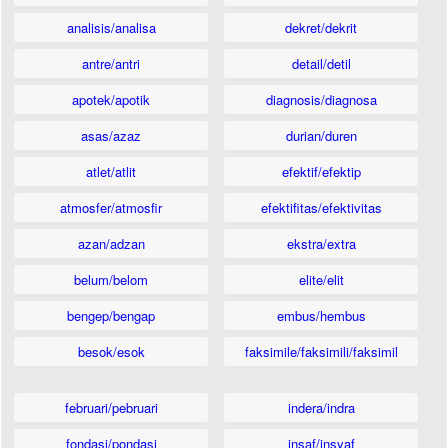
analisis/analisa
dekret/dekrit
antre/antri
detail/detil
apotek/apotik
diagnosis/diagnosa
asas/azaz
durian/duren
atlet/atlit
efektif/efektip
atmosfer/atmosfir
efektifitas/efektivitas
azan/adzan
ekstra/extra
belum/belom
elite/elit
bengep/bengap
embus/hembus
besok/esok
faksimile/faksimili/faksimil
februari/pebruari
indera/indra
fondasi/pondasi
insaf/insyaf