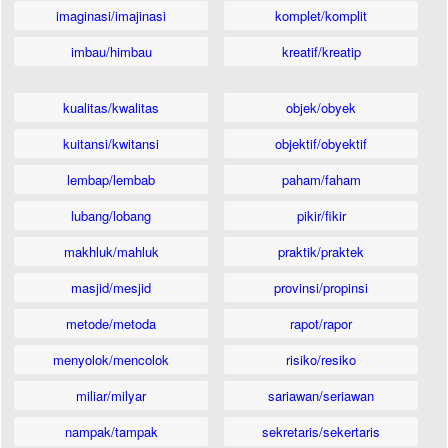
imaginasi/imajinasi
komplet/komplit
imbau/himbau
kreatif/kreatip
kualitas/kwalitas
objek/obyek
kuitansi/kwitansi
objektif/obyektif
lembap/lembab
paham/faham
lubang/lobang
pikir/fikir
makhluk/mahluk
praktik/praktek
masjid/mesjid
provinsi/propinsi
metode/metoda
rapot/rapor
menyolok/mencolok
risiko/resiko
miliar/milyar
sariawan/seriawan
nampak/tampak
sekretaris/sekertaris