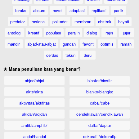
toraks
absurd
novel
adaptasi
replikasi
panik
predator
rasional
polkadot
membran
abstrak
hayati
antologi
kreatif
populasi
perajin
dialog
rajin
jujur
mandiri
abjad-atau-abjat
gundah
favorit
optimis
ramah
cerdas
tekun
deru
★ Mana penulisan kata yang benar?
abjad/abjat
biosfer/biosfir
akte/akta
blanko/blangko
aktivitas/aktifitas
cabai/cabe
akidah/aqidah
cendekiawan/cendikiawan
amfibi/amphibi
daftar/daptar
andal/handal
dekoratif/dekoratip