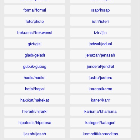
formal/formil
isap/hisap
foto/photo
istri/isteri
frekuensi/frekwensi
izin/ijin
gizi/gisi
jadwal/jadual
gladi/geladi
jenazah/jenasah
gubuk/gubug
jenderal/jendral
hadis/hadist
justru/justeru
hafal/hapal
karena/karna
hakikat/hakekat
karier/karir
hierarki/hirarki
karisma/kharisma
hipotesis/hipotesa
kategori/katagori
ijazah/ijasah
komoditi/komoditas