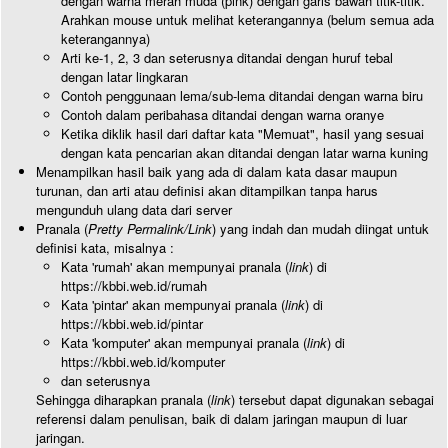
dengan warna merah muda (pink) dengan garis bawah titik-titik.
Arahkan mouse untuk melihat keterangannya (belum semua ada
keterangannya)
Arti ke-1, 2, 3 dan seterusnya ditandai dengan huruf tebal
dengan latar lingkaran
Contoh penggunaan lema/sub-lema ditandai dengan warna biru
Contoh dalam peribahasa ditandai dengan warna oranye
Ketika diklik hasil dari daftar kata "Memuat", hasil yang sesuai
dengan kata pencarian akan ditandai dengan latar warna kuning
Menampilkan hasil baik yang ada di dalam kata dasar maupun
turunan, dan arti atau definisi akan ditampilkan tanpa harus
mengunduh ulang data dari server
Pranala (
Pretty Permalink/Link
) yang indah dan mudah diingat untuk
definisi kata, misalnya :
Kata 'rumah' akan mempunyai pranala (
link
) di
https://kbbi.web.id/rumah
Kata 'pintar' akan mempunyai pranala (
link
) di
https://kbbi.web.id/pintar
Kata 'komputer' akan mempunyai pranala (
link
) di
https://kbbi.web.id/komputer
dan seterusnya
Sehingga diharapkan pranala (
link
) tersebut dapat digunakan sebagai
referensi dalam penulisan, baik di dalam jaringan maupun di luar
jaringan.