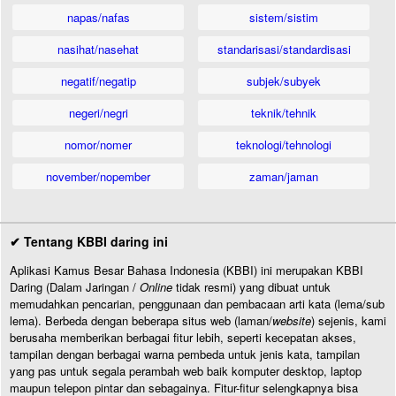
napas/nafas
sistem/sistim
nasihat/nasehat
standarisasi/standardisasi
negatif/negatip
subjek/subyek
negeri/negri
teknik/tehnik
nomor/nomer
teknologi/tehnologi
november/nopember
zaman/jaman
✔ Tentang KBBI daring ini
Aplikasi Kamus Besar Bahasa Indonesia (KBBI) ini merupakan KBBI
Daring (Dalam Jaringan /
Online
tidak resmi) yang dibuat untuk
memudahkan pencarian, penggunaan dan pembacaan arti kata (lema/sub
lema). Berbeda dengan beberapa situs web (laman/
website
) sejenis, kami
berusaha memberikan berbagai fitur lebih, seperti kecepatan akses,
tampilan dengan berbagai warna pembeda untuk jenis kata, tampilan
yang pas untuk segala perambah web baik komputer desktop, laptop
maupun telepon pintar dan sebagainya. Fitur-fitur selengkapnya bisa