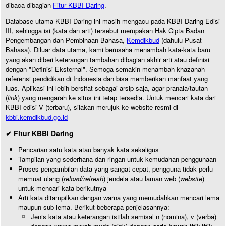
dibaca dibagian
Fitur KBBI Daring
.
Database utama KBBI Daring ini masih mengacu pada KBBI Daring Edisi
III, sehingga isi (kata dan arti) tersebut merupakan Hak Cipta Badan
Pengembangan dan Pembinaan Bahasa,
Kemdikbud
(dahulu Pusat
Bahasa). Diluar data utama, kami berusaha menambah kata-kata baru
yang akan diberi keterangan tambahan dibagian akhir arti atau definisi
dengan "Definisi Eksternal". Semoga semakin menambah khazanah
referensi pendidikan di Indonesia dan bisa memberikan manfaat yang
luas. Aplikasi ini lebih bersifat sebagai arsip saja, agar pranala/tautan
(
link
) yang mengarah ke situs ini tetap tersedia. Untuk mencari kata dari
KBBI edisi V (terbaru), silakan merujuk ke website resmi di
kbbi.kemdikbud.go.id
✔ Fitur KBBI Daring
Pencarian satu kata atau banyak kata sekaligus
Tampilan yang sederhana dan ringan untuk kemudahan penggunaan
Proses pengambilan data yang sangat cepat, pengguna tidak perlu
memuat ulang (
reload/refresh
) jendela atau laman web (
website
)
untuk mencari kata berikutnya
Arti kata ditampilkan dengan warna yang memudahkan mencari lema
maupun sub lema. Berikut beberapa penjelasannya:
Jenis kata atau keterangan istilah semisal n (nomina), v (verba)