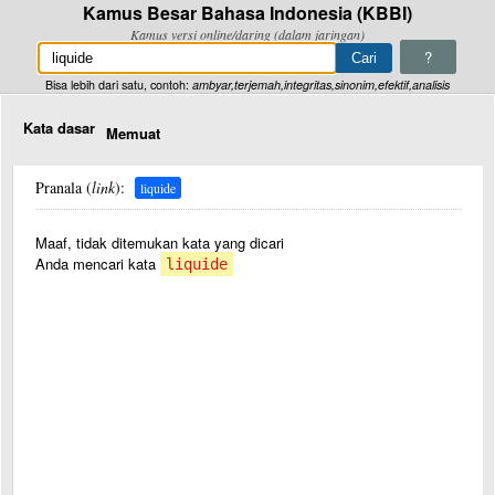
Kamus Besar Bahasa Indonesia (KBBI)
Kamus versi online/daring (dalam jaringan)
?
Bisa lebih dari satu, contoh:
ambyar,terjemah,integritas,sinonim,efektif,analisis
Kata dasar
Memuat
Pranala (
link
):
liquide
Maaf, tidak ditemukan kata yang dicari
Anda mencari kata
liquide