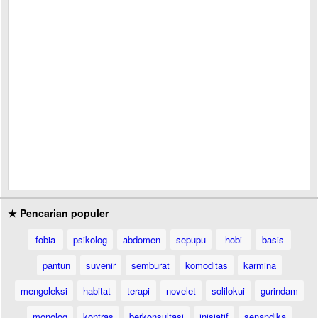
★ Pencarian populer
fobia
psikolog
abdomen
sepupu
hobi
basis
pantun
suvenir
semburat
komoditas
karmina
mengoleksi
habitat
terapi
novelet
solilokui
gurindam
monolog
kontras
berkonsultasi
inisiatif
senandika