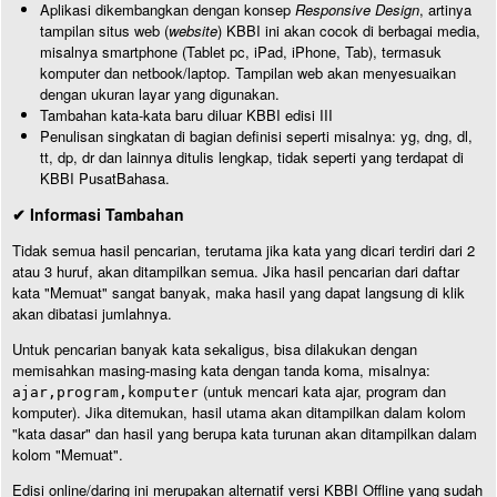
Aplikasi dikembangkan dengan konsep
Responsive Design
, artinya
tampilan situs web (
website
) KBBI ini akan cocok di berbagai media,
misalnya smartphone (Tablet pc, iPad, iPhone, Tab), termasuk
komputer dan netbook/laptop. Tampilan web akan menyesuaikan
dengan ukuran layar yang digunakan.
Tambahan kata-kata baru diluar KBBI edisi III
Penulisan singkatan di bagian definisi seperti misalnya: yg, dng, dl,
tt, dp, dr dan lainnya ditulis lengkap, tidak seperti yang terdapat di
KBBI PusatBahasa.
✔ Informasi Tambahan
Tidak semua hasil pencarian, terutama jika kata yang dicari terdiri dari 2
atau 3 huruf, akan ditampilkan semua. Jika hasil pencarian dari daftar
kata "Memuat" sangat banyak, maka hasil yang dapat langsung di klik
akan dibatasi jumlahnya.
Untuk pencarian banyak kata sekaligus, bisa dilakukan dengan
memisahkan masing-masing kata dengan tanda koma, misalnya:
(untuk mencari kata ajar, program dan
ajar,program,komputer
komputer). Jika ditemukan, hasil utama akan ditampilkan dalam kolom
"kata dasar" dan hasil yang berupa kata turunan akan ditampilkan dalam
kolom "Memuat".
Edisi online/daring ini merupakan alternatif versi KBBI Offline yang sudah