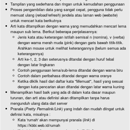
Tampilan yang sederhana dan ringan untuk kemudahan penggunaan
Proses pengambilan data yang sangat cepat, pengguna tidak perlu
memuat ulang (
reload/refresh
) jendela atau laman web (
website
)
untuk mencari kata berikutnya
Arti kata ditampilkan dengan warna yang memudahkan mencari lema
maupun sub lema. Berikut beberapa penjelasannya:
Jenis kata atau keterangan istilah semisal n (nomina), v (verba)
dengan warna merah muda (pink) dengan garis bawah titik-titik.
Arahkan mouse untuk melihat keterangannya (belum semua ada
keterangannya)
Arti ke-1, 2, 3 dan seterusnya ditandai dengan huruf tebal
dengan latar lingkaran
Contoh penggunaan lema/sub-lema ditandai dengan warna biru
Contoh dalam peribahasa ditandai dengan warna oranye
Ketika diklik hasil dari daftar kata "Memuat", hasil yang sesuai
dengan kata pencarian akan ditandai dengan latar warna kuning
Menampilkan hasil baik yang ada di dalam kata dasar maupun
turunan, dan arti atau definisi akan ditampilkan tanpa harus
mengunduh ulang data dari server
Pranala (
Pretty Permalink/Link
) yang indah dan mudah diingat untuk
definisi kata, misalnya :
Kata 'rumah' akan mempunyai pranala (
link
) di
https://kbbi.web.id/rumah