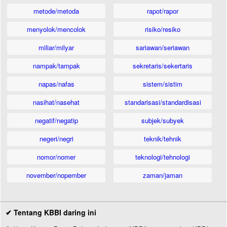
metode/metoda
rapot/rapor
menyolok/mencolok
risiko/resiko
miliar/milyar
sariawan/seriawan
nampak/tampak
sekretaris/sekertaris
napas/nafas
sistem/sistim
nasihat/nasehat
standarisasi/standardisasi
negatif/negatip
subjek/subyek
negeri/negri
teknik/tehnik
nomor/nomer
teknologi/tehnologi
november/nopember
zaman/jaman
✔ Tentang KBBI daring ini