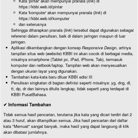
Kata 'pintar' akan mempunyai pranala (
link
) di
https://kbbi.web.id/pintar
Kata 'komputer' akan mempunyai pranala (
link
) di
https://kbbi.web.id/komputer
dan seterusnya
Sehingga diharapkan pranala (
link
) tersebut dapat digunakan sebagai
referensi dalam penulisan, baik di dalam jaringan maupun di luar
jaringan.
Aplikasi dikembangkan dengan konsep
Responsive Design
, artinya
tampilan situs web (
website
) KBBI ini akan cocok di berbagai media,
misalnya smartphone (Tablet pc, iPad, iPhone, Tab), termasuk
komputer dan netbook/laptop. Tampilan web akan menyesuaikan
dengan ukuran layar yang digunakan.
Tambahan kata-kata baru diluar KBBI edisi III
Penulisan singkatan di bagian definisi seperti misalnya: yg, dng, dl,
tt, dp, dr dan lainnya ditulis lengkap, tidak seperti yang terdapat di
KBBI PusatBahasa.
✔ Informasi Tambahan
Tidak semua hasil pencarian, terutama jika kata yang dicari terdiri dari 2
atau 3 huruf, akan ditampilkan semua. Jika hasil pencarian dari daftar
kata "Memuat" sangat banyak, maka hasil yang dapat langsung di klik
akan dibatasi jumlahnya.