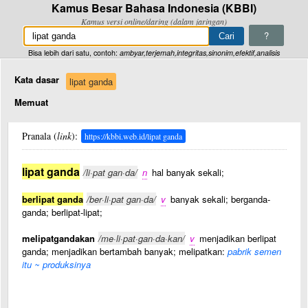
Kamus Besar Bahasa Indonesia (KBBI)
Kamus versi online/daring (dalam jaringan)
?
Bisa lebih dari satu, contoh:
ambyar,terjemah,integritas,sinonim,efektif,analisis
Kata dasar
lipat ganda
Memuat
Pranala (
link
):
https://kbbi.web.id/lipat ganda
lipat ganda
/li·pat gan·da/
n
hal banyak sekali;
berlipat ganda
/ber·li·pat gan·da/
v
banyak sekali; berganda-
ganda; berlipat-lipat;
melipatgandakan
/me·li·pat·gan·da·kan/
v
menjadikan berlipat
ganda; menjadikan bertambah banyak; melipatkan:
pabrik semen
itu ~ produksinya