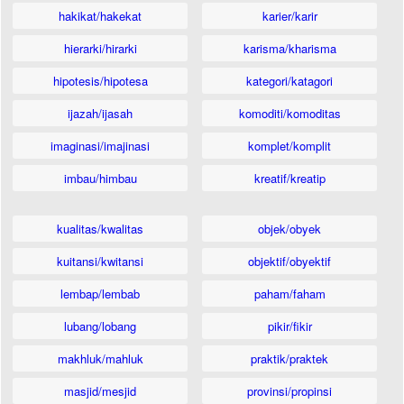
hakikat/hakekat
karier/karir
hierarki/hirarki
karisma/kharisma
hipotesis/hipotesa
kategori/katagori
ijazah/ijasah
komoditi/komoditas
imaginasi/imajinasi
komplet/komplit
imbau/himbau
kreatif/kreatip
kualitas/kwalitas
objek/obyek
kuitansi/kwitansi
objektif/obyektif
lembap/lembab
paham/faham
lubang/lobang
pikir/fikir
makhluk/mahluk
praktik/praktek
masjid/mesjid
provinsi/propinsi