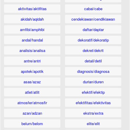
aktivitas/aktifitas
cabai/cabe
akidah/aqidah
cendekiawan/cendikiawan
amfibi/amphibi
daftar/daptar
andal/handal
dekoratif/dekoratip
analisis/analisa
dekret/dekrit
antre/antri
detail/detil
apotek/apotik
diagnosis/diagnosa
asas/azaz
durian/duren
atlet/atlit
efektif/efektip
atmosfer/atmosfir
efektifitas/efektivitas
azan/adzan
ekstra/extra
belum/belom
elite/elit