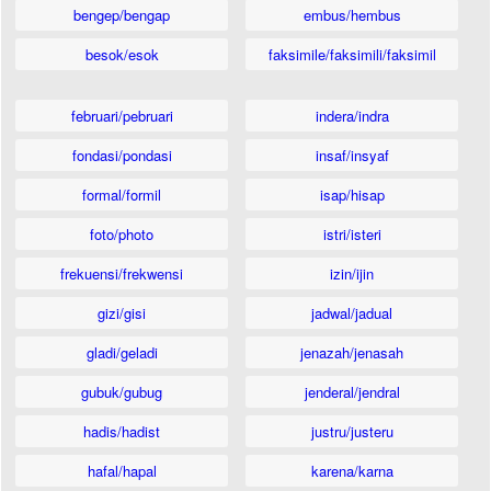
bengep/bengap
embus/hembus
besok/esok
faksimile/faksimili/faksimil
februari/pebruari
indera/indra
fondasi/pondasi
insaf/insyaf
formal/formil
isap/hisap
foto/photo
istri/isteri
frekuensi/frekwensi
izin/ijin
gizi/gisi
jadwal/jadual
gladi/geladi
jenazah/jenasah
gubuk/gubug
jenderal/jendral
hadis/hadist
justru/justeru
hafal/hapal
karena/karna