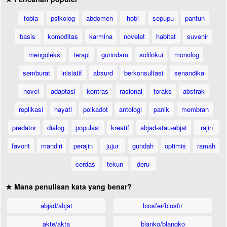
fobia
psikolog
abdomen
hobi
sepupu
pantun
basis
komoditas
karmina
novelet
habitat
suvenir
mengoleksi
terapi
gurindam
solilokui
monolog
semburat
inisiatif
absurd
berkonsultasi
senandika
novel
adaptasi
kontras
rasional
toraks
abstrak
replikasi
hayati
polkadot
antologi
panik
membran
predator
dialog
populasi
kreatif
abjad-atau-abjat
rajin
favorit
mandiri
perajin
jujur
gundah
optimis
ramah
cerdas
tekun
deru
★ Mana penulisan kata yang benar?
abjad/abjat
biosfer/biosfir
akte/akta
blanko/blangko