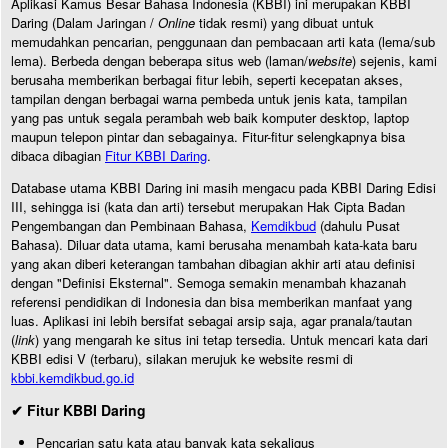
Aplikasi Kamus Besar Bahasa Indonesia (KBBI) ini merupakan KBBI
Daring (Dalam Jaringan /
Online
tidak resmi) yang dibuat untuk
memudahkan pencarian, penggunaan dan pembacaan arti kata (lema/sub
lema). Berbeda dengan beberapa situs web (laman/
website
) sejenis, kami
berusaha memberikan berbagai fitur lebih, seperti kecepatan akses,
tampilan dengan berbagai warna pembeda untuk jenis kata, tampilan
yang pas untuk segala perambah web baik komputer desktop, laptop
maupun telepon pintar dan sebagainya. Fitur-fitur selengkapnya bisa
dibaca dibagian
Fitur KBBI Daring
.
Database utama KBBI Daring ini masih mengacu pada KBBI Daring Edisi
III, sehingga isi (kata dan arti) tersebut merupakan Hak Cipta Badan
Pengembangan dan Pembinaan Bahasa,
Kemdikbud
(dahulu Pusat
Bahasa). Diluar data utama, kami berusaha menambah kata-kata baru
yang akan diberi keterangan tambahan dibagian akhir arti atau definisi
dengan "Definisi Eksternal". Semoga semakin menambah khazanah
referensi pendidikan di Indonesia dan bisa memberikan manfaat yang
luas. Aplikasi ini lebih bersifat sebagai arsip saja, agar pranala/tautan
(
link
) yang mengarah ke situs ini tetap tersedia. Untuk mencari kata dari
KBBI edisi V (terbaru), silakan merujuk ke website resmi di
kbbi.kemdikbud.go.id
✔ Fitur KBBI Daring
Pencarian satu kata atau banyak kata sekaligus