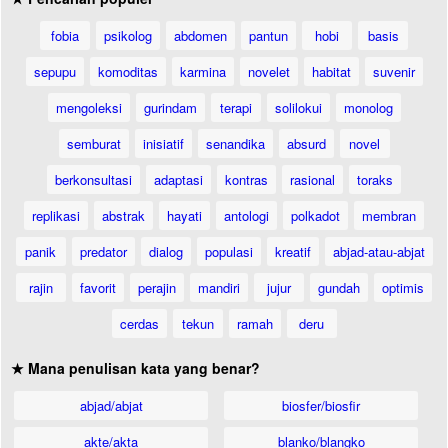
fobia
psikolog
abdomen
pantun
hobi
basis
sepupu
komoditas
karmina
novelet
habitat
suvenir
mengoleksi
gurindam
terapi
solilokui
monolog
semburat
inisiatif
senandika
absurd
novel
berkonsultasi
adaptasi
kontras
rasional
toraks
replikasi
abstrak
hayati
antologi
polkadot
membran
panik
predator
dialog
populasi
kreatif
abjad-atau-abjat
rajin
favorit
perajin
mandiri
jujur
gundah
optimis
cerdas
tekun
ramah
deru
★ Mana penulisan kata yang benar?
abjad/abjat
biosfer/biosfir
akte/akta
blanko/blangko