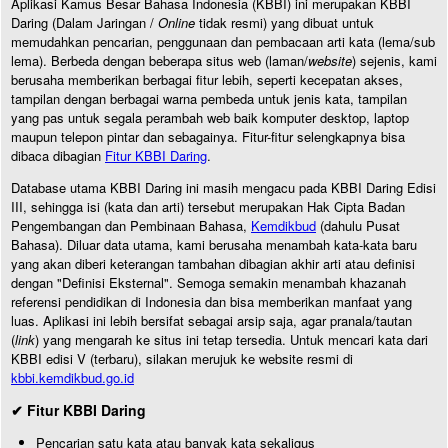
Aplikasi Kamus Besar Bahasa Indonesia (KBBI) ini merupakan KBBI
Daring (Dalam Jaringan /
Online
tidak resmi) yang dibuat untuk
memudahkan pencarian, penggunaan dan pembacaan arti kata (lema/sub
lema). Berbeda dengan beberapa situs web (laman/
website
) sejenis, kami
berusaha memberikan berbagai fitur lebih, seperti kecepatan akses,
tampilan dengan berbagai warna pembeda untuk jenis kata, tampilan
yang pas untuk segala perambah web baik komputer desktop, laptop
maupun telepon pintar dan sebagainya. Fitur-fitur selengkapnya bisa
dibaca dibagian
Fitur KBBI Daring
.
Database utama KBBI Daring ini masih mengacu pada KBBI Daring Edisi
III, sehingga isi (kata dan arti) tersebut merupakan Hak Cipta Badan
Pengembangan dan Pembinaan Bahasa,
Kemdikbud
(dahulu Pusat
Bahasa). Diluar data utama, kami berusaha menambah kata-kata baru
yang akan diberi keterangan tambahan dibagian akhir arti atau definisi
dengan "Definisi Eksternal". Semoga semakin menambah khazanah
referensi pendidikan di Indonesia dan bisa memberikan manfaat yang
luas. Aplikasi ini lebih bersifat sebagai arsip saja, agar pranala/tautan
(
link
) yang mengarah ke situs ini tetap tersedia. Untuk mencari kata dari
KBBI edisi V (terbaru), silakan merujuk ke website resmi di
kbbi.kemdikbud.go.id
✔ Fitur KBBI Daring
Pencarian satu kata atau banyak kata sekaligus