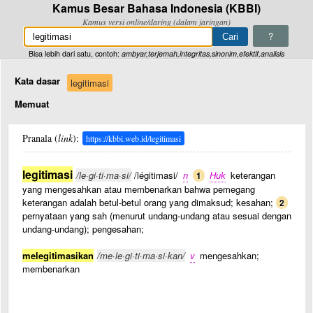
Kamus Besar Bahasa Indonesia (KBBI)
Kamus versi online/daring (dalam jaringan)
?
Bisa lebih dari satu, contoh:
ambyar,terjemah,integritas,sinonim,efektif,analisis
Kata dasar
legitimasi
Memuat
Pranala (
link
):
https://kbbi.web.id/legitimasi
legitimasi
/le·gi·ti·ma·si/
/légitimasi/
n
Huk
keterangan
1
yang mengesahkan atau membenarkan bahwa pemegang
keterangan adalah betul-betul orang yang dimaksud; kesahan;
2
pernyataan yang sah (menurut undang-undang atau sesuai dengan
undang-undang); pengesahan;
melegitimasikan
/me·le·gi·ti·ma·si·kan/
v
mengesahkan;
membenarkan