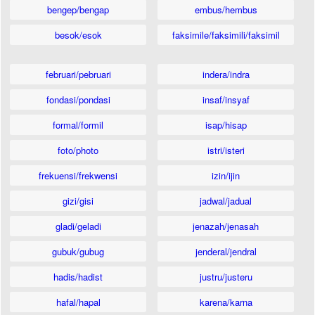
bengep/bengap
embus/hembus
besok/esok
faksimile/faksimili/faksimil
februari/pebruari
indera/indra
fondasi/pondasi
insaf/insyaf
formal/formil
isap/hisap
foto/photo
istri/isteri
frekuensi/frekwensi
izin/ijin
gizi/gisi
jadwal/jadual
gladi/geladi
jenazah/jenasah
gubuk/gubug
jenderal/jendral
hadis/hadist
justru/justeru
hafal/hapal
karena/karna