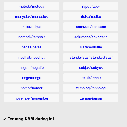
metode/metoda
rapot/rapor
menyolok/mencolok
risiko/resiko
miliar/milyar
sariawan/seriawan
nampak/tampak
sekretaris/sekertaris
napas/nafas
sistem/sistim
nasihat/nasehat
standarisasi/standardisasi
negatif/negatip
subjek/subyek
negeri/negri
teknik/tehnik
nomor/nomer
teknologi/tehnologi
november/nopember
zaman/jaman
✔ Tentang KBBI daring ini