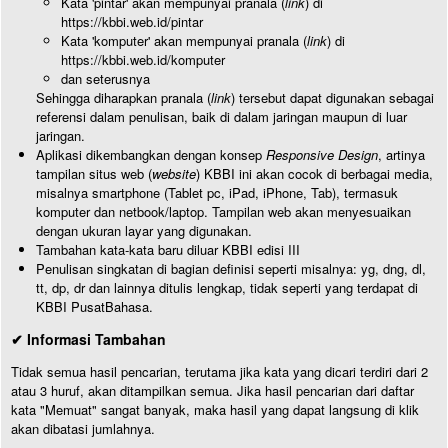
Kata 'pintar' akan mempunyai pranala (
link
) di
https://kbbi.web.id/pintar
Kata 'komputer' akan mempunyai pranala (
link
) di
https://kbbi.web.id/komputer
dan seterusnya
Sehingga diharapkan pranala (
link
) tersebut dapat digunakan sebagai
referensi dalam penulisan, baik di dalam jaringan maupun di luar
jaringan.
Aplikasi dikembangkan dengan konsep
Responsive Design
, artinya
tampilan situs web (
website
) KBBI ini akan cocok di berbagai media,
misalnya smartphone (Tablet pc, iPad, iPhone, Tab), termasuk
komputer dan netbook/laptop. Tampilan web akan menyesuaikan
dengan ukuran layar yang digunakan.
Tambahan kata-kata baru diluar KBBI edisi III
Penulisan singkatan di bagian definisi seperti misalnya: yg, dng, dl,
tt, dp, dr dan lainnya ditulis lengkap, tidak seperti yang terdapat di
KBBI PusatBahasa.
✔ Informasi Tambahan
Tidak semua hasil pencarian, terutama jika kata yang dicari terdiri dari 2
atau 3 huruf, akan ditampilkan semua. Jika hasil pencarian dari daftar
kata "Memuat" sangat banyak, maka hasil yang dapat langsung di klik
akan dibatasi jumlahnya.