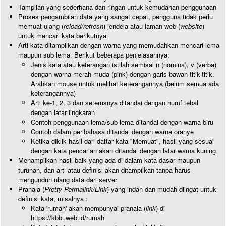
Tampilan yang sederhana dan ringan untuk kemudahan penggunaan
Proses pengambilan data yang sangat cepat, pengguna tidak perlu
memuat ulang (
reload/refresh
) jendela atau laman web (
website
)
untuk mencari kata berikutnya
Arti kata ditampilkan dengan warna yang memudahkan mencari lema
maupun sub lema. Berikut beberapa penjelasannya:
Jenis kata atau keterangan istilah semisal n (nomina), v (verba)
dengan warna merah muda (pink) dengan garis bawah titik-titik.
Arahkan mouse untuk melihat keterangannya (belum semua ada
keterangannya)
Arti ke-1, 2, 3 dan seterusnya ditandai dengan huruf tebal
dengan latar lingkaran
Contoh penggunaan lema/sub-lema ditandai dengan warna biru
Contoh dalam peribahasa ditandai dengan warna oranye
Ketika diklik hasil dari daftar kata "Memuat", hasil yang sesuai
dengan kata pencarian akan ditandai dengan latar warna kuning
Menampilkan hasil baik yang ada di dalam kata dasar maupun
turunan, dan arti atau definisi akan ditampilkan tanpa harus
mengunduh ulang data dari server
Pranala (
Pretty Permalink/Link
) yang indah dan mudah diingat untuk
definisi kata, misalnya :
Kata 'rumah' akan mempunyai pranala (
link
) di
https://kbbi.web.id/rumah