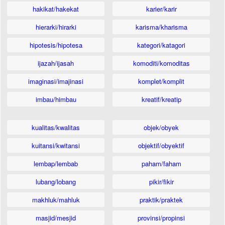
hakikat/hakekat
karier/karir
hierarki/hirarki
karisma/kharisma
hipotesis/hipotesa
kategori/katagori
ijazah/ijasah
komoditi/komoditas
imaginasi/imajinasi
komplet/komplit
imbau/himbau
kreatif/kreatip
kualitas/kwalitas
objek/obyek
kuitansi/kwitansi
objektif/obyektif
lembap/lembab
paham/faham
lubang/lobang
pikir/fikir
makhluk/mahluk
praktik/praktek
masjid/mesjid
provinsi/propinsi