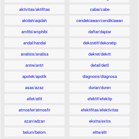
aktivitas/aktifitas
cabai/cabe
akidah/aqidah
cendekiawan/cendikiawan
amfibi/amphibi
daftar/daptar
andal/handal
dekoratif/dekoratip
analisis/analisa
dekret/dekrit
antre/antri
detail/detil
apotek/apotik
diagnosis/diagnosa
asas/azaz
durian/duren
atlet/atlit
efektif/efektip
atmosfer/atmosfir
efektifitas/efektivitas
azan/adzan
ekstra/extra
belum/belom
elite/elit