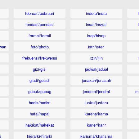
februari/pebruari
indera/indra
fondasi/pondasi
insaf/insyaf
formal/formil
isap/hisap
wan
foto/photo
istri/isteri
frekuensi/frekwensi
izin/ijin
gizi/gisi
jadwal/jadual
gladi/geladi
jenazah/jenasah
gubuk/gubug
jenderal/jendral
m
hadis/hadist
justru/justeru
hafal/hapal
karena/karna
hakikat/hakekat
karier/karir
s
hierarki/hirarki
karisma/kharisma