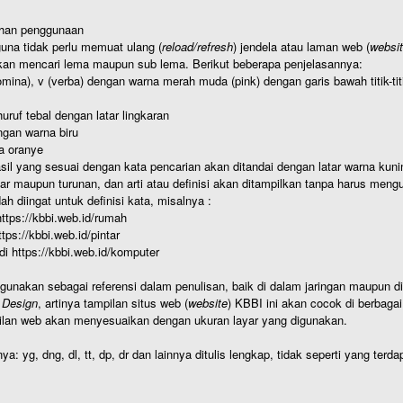
ahan penggunaan
una tidak perlu memuat ulang (
reload/refresh
) jendela atau laman web (
websi
kan mencari lema maupun sub lema. Berikut beberapa penjelasannya:
nomina), v (verba) dengan warna merah muda (pink) dengan garis bawah titik-
uruf tebal dengan latar lingkaran
gan warna biru
a oranye
hasil yang sesuai dengan kata pencarian akan ditandai dengan latar warna kuni
r maupun turunan, dan arti atau definisi akan ditampilkan tanpa harus mengu
h diingat untuk definisi kata, misalnya :
 https://kbbi.web.id/rumah
https://kbbi.web.id/pintar
 di https://kbbi.web.id/komputer
igunakan sebagai referensi dalam penulisan, baik di dalam jaringan maupun di 
 Design
, artinya tampilan situs web (
website
) KBBI ini akan cocok di berbaga
ilan web akan menyesuaikan dengan ukuran layar yang digunakan.
nya: yg, dng, dl, tt, dp, dr dan lainnya ditulis lengkap, tidak seperti yang te