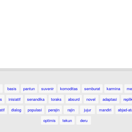
basis
pantun
suvenir
komoditas
semburat
karmina
me
as
inisiatif
senandika
toraks
absurd
novel
adaptasi
repli
atif
dialog
populasi
perajin
rajin
jujur
mandiri
abjad-at
optimis
tekun
deru