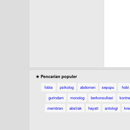
★ Pencarian populer
fobia
psikolog
abdomen
sepupu
hobi
gurindam
monolog
berkonsultasi
kontr
membran
abstrak
hayati
antologi
kre