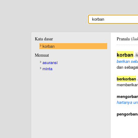
Kata dasar
Pranala (
lin
korban
korban
Memuat
/
berikan seba
asuransi
dan sebaga
minta
berkorban
memberikan
mengorba
hartanya u
pengorban