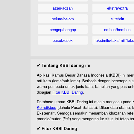
azan/adzan
ekstra/extra
belum/belom
elite/elit
bengep/bengap
embus/hembus
besok/esok
faksimile/faksimili/faks
✔ Tentang KBBI daring ini
Aplikasi Kamus Besar Bahasa Indonesia (KBBI) ini me
arti kata (lema/sub lema). Berbeda dengan beberapa sit
warna pembeda untuk jenis kata, tampilan yang pas unt
dibagian
Fitur KBBI Daring
.
Database utama KBBI Daring ini masih mengacu pada KB
Kemdikbud
(dahulu Pusat Bahasa). Diluar data utama, k
Eksternal". Semoga semakin menambah khazanah referensi
pranala/tautan (
link
) yang mengarah ke situs ini tetap te
✔ Fitur KBBI Daring