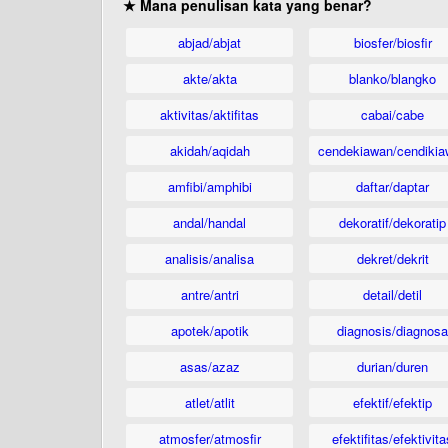
★ Mana penulisan kata yang benar?
abjad/abjat
biosfer/biosfir
akte/akta
blanko/blangko
aktivitas/aktifitas
cabai/cabe
akidah/aqidah
cendekiawan/cendikia
amfibi/amphibi
daftar/daptar
andal/handal
dekoratif/dekoratip
analisis/analisa
dekret/dekrit
antre/antri
detail/detil
apotek/apotik
diagnosis/diagnosa
asas/azaz
durian/duren
atlet/atlit
efektif/efektip
atmosfer/atmosfir
efektifitas/efektivita