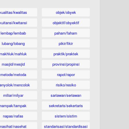
kualitas/kwalitas
objek/obyek
kuitansi/kwitansi
objektif/obyektif
lembap/lembab
paham/faham
lubang/lobang
pikir/fikir
makhluk/mahluk
praktik/praktek
masjid/mesjid
provinsi/propinsi
metode/metoda
rapot/rapor
enyolok/mencolok
risiko/resiko
miliar/milyar
sariawan/seriawan
nampak/tampak
sekretaris/sekertaris
napas/nafas
sistem/sistim
nasihat/nasehat
standarisasi/standardisasi