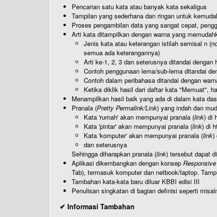
Pencarian satu kata atau banyak kata sekaligus
Tampilan yang sederhana dan ringan untuk kemud
Proses pengambilan data yang sangat cepat, pengg
Arti kata ditampilkan dengan warna yang memudah
Jenis kata atau keterangan istilah semisal n (
semua ada keterangannya)
Arti ke-1, 2, 3 dan seterusnya ditandai dengan h
Contoh penggunaan lema/sub-lema ditandai den
Contoh dalam peribahasa ditandai dengan warn
Ketika diklik hasil dari daftar kata "Memuat", 
Menampilkan hasil baik yang ada di dalam kata dasa
Pranala (
Pretty Permalink/Link
) yang indah dan muda
Kata 'rumah' akan mempunyai pranala (
link
) di
Kata 'pintar' akan mempunyai pranala (
link
) di 
Kata 'komputer' akan mempunyai pranala (
link
)
dan seterusnya
Sehingga diharapkan pranala (
link
) tersebut dapat d
Aplikasi dikembangkan dengan konsep
Responsive
Tab), termasuk komputer dan netbook/laptop. Tamp
Tambahan kata-kata baru diluar KBBI edisi III
Penulisan singkatan di bagian definisi seperti misal
✔ Informasi Tambahan