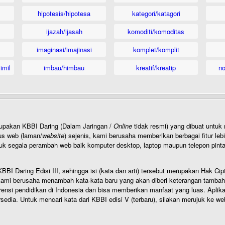
hipotesis/hipotesa
kategori/katagori
ijazah/ijasah
komoditi/komoditas
imaginasi/imajinasi
komplet/komplit
imil
imbau/himbau
kreatif/kreatip
n
rupakan KBBI Daring (Dalam Jaringan /
Online
tidak resmi) yang dibuat unt
us web (laman/
website
) sejenis, kami berusaha memberikan berbagai fitur leb
uk segala perambah web baik komputer desktop, laptop maupun telepon pintar 
BI Daring Edisi III, sehingga isi (kata dan arti) tersebut merupakan Hak
ami berusaha menambah kata-kata baru yang akan diberi keterangan tambahan d
 pendidikan di Indonesia dan bisa memberikan manfaat yang luas. Aplikasi i
rsedia. Untuk mencari kata dari KBBI edisi V (terbaru), silakan merujuk ke we