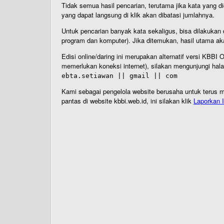
Tidak semua hasil pencarian, terutama jika kata yang di
yang dapat langsung di klik akan dibatasi jumlahnya.
Untuk pencarian banyak kata sekaligus, bisa dilakuk
program dan komputer). Jika ditemukan, hasil utama ak
Edisi online/daring ini merupakan alternatif versi KBB
memerlukan koneksi internet), silakan mengunjungi hal
ebta.setiawan || gmail || com
Kami sebagai pengelola website berusaha untuk terus me
pantas di website kbbi.web.id, ini silakan klik
Laporkan I