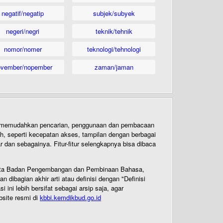
negatif/negatip
subjek/subyek
negeri/negri
teknik/tehnik
nomor/nomer
teknologi/tehnologi
ovember/nopember
zaman/jaman
uk memudahkan pencarian, penggunaan dan pembacaan
ih, seperti kecepatan akses, tampilan dengan berbagai
dan sebagainya. Fitur-fitur selengkapnya bisa dibaca
 Cipta Badan Pengembangan dan Pembinaan Bahasa,
ibagian akhir arti atau definisi dengan "Definisi
ni lebih bersifat sebagai arsip saja, agar
bsite resmi di
kbbi.kemdikbud.go.id