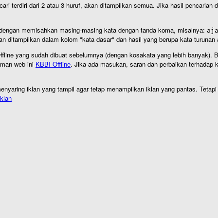
cari terdiri dari 2 atau 3 huruf, akan ditampilkan semua. Jika hasil pencarian
an dengan memisahkan masing-masing kata dengan tanda koma, misalnya:
aj
an ditampilkan dalam kolom "kata dasar" dan hasil yang berupa kata turuna
I Offline yang sudah dibuat sebelumnya (dengan kosakata yang lebih banyak). 
aman web ini
KBBI Offline
. Jika ada masukan, saran dan perbaikan terhadap kb
nyaring iklan yang tampil agar tetap menampilkan iklan yang pantas. Tetapi j
klan