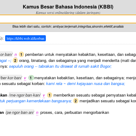
Kamus Besar Bahasa Indonesia (KBBI)
Kamus versi online/daring (dalam jaringan)
Bisa lebih dari satu, contoh:
ambyar,terjemah,integritas,sinonim,efektif,analisis
k
):
https://kbbi.web.id/korban
kor·ban/
n
pemberian untuk menyatakan kebaktian, kesetiaan, dan sebag
1
gai --;
orang, binatang, dan sebagainya yang menjadi menderita (mati dan 
2
inya:
sepuluh orang -- tabrakan itu dirawat di rumah sakit Bogor;
/ber·kor·ban/
v
menyatakan kebaktian, kesetiaan, dan sebagainya; menja
1
 sesuatu sebagai korban:
kami rela ~ demi kejayaan nusa dan bangsa;
nkan
/me·ngor·ban·kan/
v
memberikan sesuatu sebagai pernyataan kebak
1
ntuk perjuangan kemerdekaan bangsanya;
menjadikan sesuatu sebagai ko
2
an
/pe·ngor·ban·an/
n
proses, cara, perbuatan mengorbankan