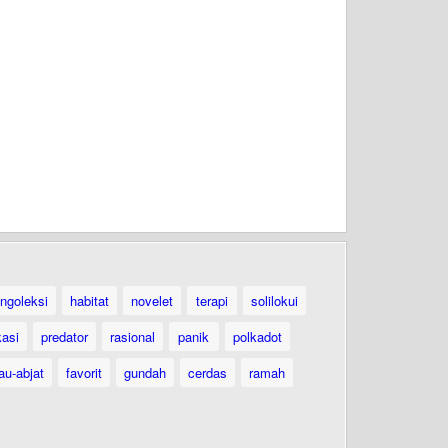
ngoleksi
habitat
novelet
terapi
solilokui
kasi
predator
rasional
panik
polkadot
au-abjat
favorit
gundah
cerdas
ramah