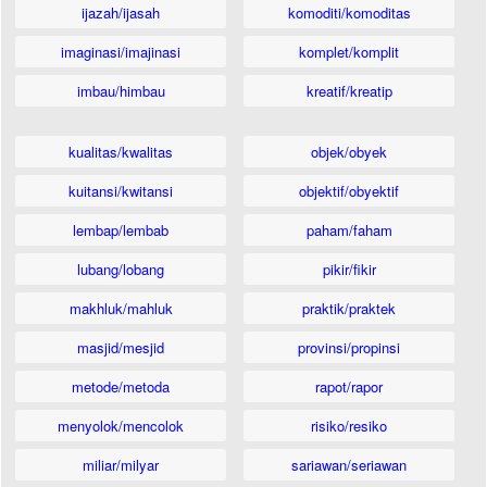
ijazah/ijasah
komoditi/komoditas
imaginasi/imajinasi
komplet/komplit
imbau/himbau
kreatif/kreatip
kualitas/kwalitas
objek/obyek
kuitansi/kwitansi
objektif/obyektif
lembap/lembab
paham/faham
lubang/lobang
pikir/fikir
makhluk/mahluk
praktik/praktek
masjid/mesjid
provinsi/propinsi
metode/metoda
rapot/rapor
menyolok/mencolok
risiko/resiko
miliar/milyar
sariawan/seriawan