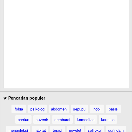
★ Pencarian populer
fobia
psikolog
abdomen
sepupu
hobi
basis
pantun
suvenir
semburat
komoditas
karmina
mengoleksi
habitat
terapi
novelet
solilokui
gurindam