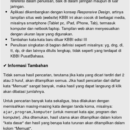
referensi dalam penulisan, baik di dalam jaringan maupun di luar
jaringan.
Aplikasi dikembangkan dengan konsep
Responsive Design
, artinya
tampilan situs web (
website
) KBBI ini akan cocok di berbagai media,
misalnya smartphone (Tablet pc, iPad, iPhone, Tab), termasuk
komputer dan netbook/laptop. Tampilan web akan menyesuaikan
dengan ukuran layar yang digunakan.
Tambahan kata-kata baru diluar KBBI edisi III
Penulisan singkatan di bagian definisi seperti misalnya: yg, dng, dl,
tt, dp, dr dan lainnya ditulis lengkap, tidak seperti yang terdapat di
KBBI PusatBahasa.
✔ Informasi Tambahan
Tidak semua hasil pencarian, terutama jika kata yang dicari terdiri dari 2
atau 3 huruf, akan ditampilkan semua. Jika hasil pencarian dari daftar
kata "Memuat" sangat banyak, maka hasil yang dapat langsung di klik
akan dibatasi jumlahnya.
Untuk pencarian banyak kata sekaligus, bisa dilakukan dengan
memisahkan masing-masing kata dengan tanda koma, misalnya:
(untuk mencari kata ajar, program dan
ajar,program,komputer
komputer). Jika ditemukan, hasil utama akan ditampilkan dalam kolom
"kata dasar" dan hasil yang berupa kata turunan akan ditampilkan dalam
kolom "Memuat".