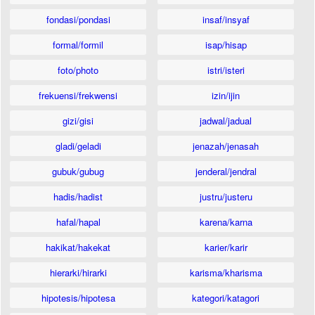
fondasi/pondasi
insaf/insyaf
formal/formil
isap/hisap
foto/photo
istri/isteri
frekuensi/frekwensi
izin/ijin
gizi/gisi
jadwal/jadual
gladi/geladi
jenazah/jenasah
gubuk/gubug
jenderal/jendral
hadis/hadist
justru/justeru
hafal/hapal
karena/karna
hakikat/hakekat
karier/karir
hierarki/hirarki
karisma/kharisma
hipotesis/hipotesa
kategori/katagori