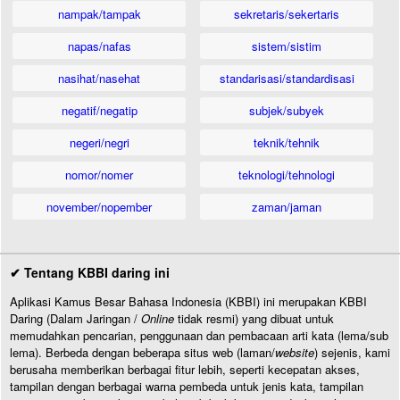
nampak/tampak
sekretaris/sekertaris
napas/nafas
sistem/sistim
nasihat/nasehat
standarisasi/standardisasi
negatif/negatip
subjek/subyek
negeri/negri
teknik/tehnik
nomor/nomer
teknologi/tehnologi
november/nopember
zaman/jaman
✔ Tentang KBBI daring ini
Aplikasi Kamus Besar Bahasa Indonesia (KBBI) ini merupakan KBBI
Daring (Dalam Jaringan /
Online
tidak resmi) yang dibuat untuk
memudahkan pencarian, penggunaan dan pembacaan arti kata (lema/sub
lema). Berbeda dengan beberapa situs web (laman/
website
) sejenis, kami
berusaha memberikan berbagai fitur lebih, seperti kecepatan akses,
tampilan dengan berbagai warna pembeda untuk jenis kata, tampilan