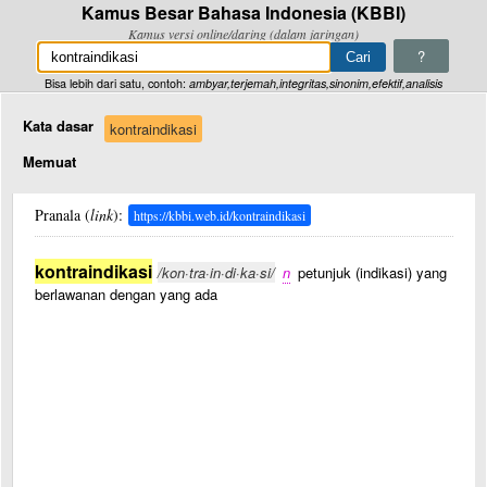
Kamus Besar Bahasa Indonesia (KBBI)
Kamus versi online/daring (dalam jaringan)
?
Bisa lebih dari satu, contoh:
ambyar,terjemah,integritas,sinonim,efektif,analisis
Kata dasar
kontraindikasi
Memuat
Pranala (
link
):
https://kbbi.web.id/kontraindikasi
kontraindikasi
/kon·tra·in·di·ka·si/
n
petunjuk (indikasi) yang
berlawanan dengan yang ada