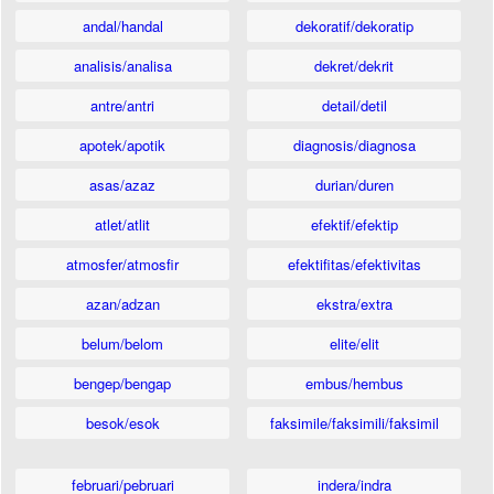
andal/handal
dekoratif/dekoratip
analisis/analisa
dekret/dekrit
antre/antri
detail/detil
apotek/apotik
diagnosis/diagnosa
asas/azaz
durian/duren
atlet/atlit
efektif/efektip
atmosfer/atmosfir
efektifitas/efektivitas
azan/adzan
ekstra/extra
belum/belom
elite/elit
bengep/bengap
embus/hembus
besok/esok
faksimile/faksimili/faksimil
februari/pebruari
indera/indra