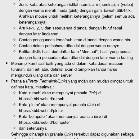
Jenis kata atau keterangan istilah semisal n (nomina), v (verba)
dengan warna merah muda (pink) dengan garis bawah titik-titik.
Arahkan mouse untuk melihat keterangannya (belum semua ada
keterangannya)
Arti ke-1, 2, 3 dan seterusnya ditandai dengan huruf tebal
dengan latar lingkaran
Contoh penggunaan lema/sub-lema ditandai dengan warna biru
Contoh dalam peribahasa ditandai dengan warna oranye
Ketika diklik hasil dari daftar kata "Memuat", hasil yang sesuai
dengan kata pencarian akan ditandai dengan latar warna kuning
Menampilkan hasil baik yang ada di dalam kata dasar maupun
turunan, dan arti atau definisi akan ditampilkan tanpa harus
mengunduh ulang data dari server
Pranala (
Pretty Permalink/Link
) yang indah dan mudah diingat untuk
definisi kata, misalnya :
Kata 'rumah' akan mempunyai pranala (
link
) di
https://kbbi.web.id/rumah
Kata 'pintar' akan mempunyai pranala (
link
) di
https://kbbi.web.id/pintar
Kata 'komputer' akan mempunyai pranala (
link
) di
https://kbbi.web.id/komputer
dan seterusnya
Sehingga diharapkan pranala (
link
) tersebut dapat digunakan sebagai