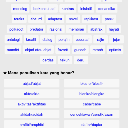
monolog
berkonsultasi
kontras
inisiatif
senandika
toraks
absurd
adaptasi
novel
replikasi
panik
polkadot
predator
rasional
membran
abstrak
hayati
antologi
kreatif
dialog
perajin
populasi
rajin
jujur
mandiri
abjad-atau-abjat
favorit
gundah
ramah
optimis
cerdas
tekun
deru
★ Mana penulisan kata yang benar?
abjad/abjat
biosfer/biosfir
akte/akta
blanko/blangko
aktivitas/aktifitas
cabai/cabe
akidah/aqidah
cendekiawan/cendikiawan
amfibi/amphibi
daftar/daptar