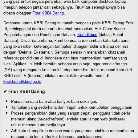
yang pas untuk segala perambah web baik komputer desktop, laptop
maupun telepon pintar dan sebagainya. Fitur-fitur selengkapnya bisa
dibaca dibagian
Fitur KBBI Daring
.
Database utama KBBI Daring ini masih mengacu pada KBBI Daring Edisi
III, sehingga isi (kata dan arti) tersebut merupakan Hak Cipta Badan
Pengembangan dan Pembinaan Bahasa,
Kemdikbud
(dahulu Pusat
Bahasa). Diluar data utama, kami berusaha menambah kata-kata baru
yang akan diberi keterangan tambahan dibagian akhir arti atau definisi
dengan "Definisi Eksternal". Semoga semakin menambah khazanah
referensi pendidikan di Indonesia dan bisa memberikan manfaat yang
luas. Aplikasi ini lebih bersifat sebagai arsip saja, agar pranala/tautan
(
link
) yang mengarah ke situs ini tetap tersedia. Untuk mencari kata dari
KBBI edisi V (terbaru), silakan merujuk ke website resmi di
kbbi.kemdikbud.go.id
✔ Fitur KBBI Daring
Pencarian satu kata atau banyak kata sekaligus
Tampilan yang sederhana dan ringan untuk kemudahan penggunaan
Proses pengambilan data yang sangat cepat, pengguna tidak perlu
memuat ulang (
reload/refresh
) jendela atau laman web (
website
)
untuk mencari kata berikutnya
Arti kata ditampilkan dengan warna yang memudahkan mencari lema
maupun sub lema. Berikut beberapa penjelasannya: