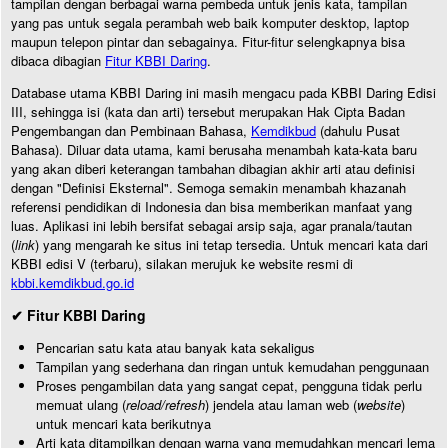
tampilan dengan berbagai warna pembeda untuk jenis kata, tampilan
yang pas untuk segala perambah web baik komputer desktop, laptop
maupun telepon pintar dan sebagainya. Fitur-fitur selengkapnya bisa
dibaca dibagian
Fitur KBBI Daring
.
Database utama KBBI Daring ini masih mengacu pada KBBI Daring Edisi
III, sehingga isi (kata dan arti) tersebut merupakan Hak Cipta Badan
Pengembangan dan Pembinaan Bahasa,
Kemdikbud
(dahulu Pusat
Bahasa). Diluar data utama, kami berusaha menambah kata-kata baru
yang akan diberi keterangan tambahan dibagian akhir arti atau definisi
dengan "Definisi Eksternal". Semoga semakin menambah khazanah
referensi pendidikan di Indonesia dan bisa memberikan manfaat yang
luas. Aplikasi ini lebih bersifat sebagai arsip saja, agar pranala/tautan
(
link
) yang mengarah ke situs ini tetap tersedia. Untuk mencari kata dari
KBBI edisi V (terbaru), silakan merujuk ke website resmi di
kbbi.kemdikbud.go.id
✔ Fitur KBBI Daring
Pencarian satu kata atau banyak kata sekaligus
Tampilan yang sederhana dan ringan untuk kemudahan penggunaan
Proses pengambilan data yang sangat cepat, pengguna tidak perlu
memuat ulang (
reload/refresh
) jendela atau laman web (
website
)
untuk mencari kata berikutnya
Arti kata ditampilkan dengan warna yang memudahkan mencari lema