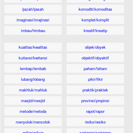
ijazah/ijasah
komoditi/komoditas
imaginasi/imajinasi
komplet/komplit
imbau/himbau
kreatif/kreatip
kualitas/kwalitas
objek/obyek
kuitansi/kwitansi
objektif/obyektif
lembap/lembab
paham/faham
lubang/lobang
pikir/fikir
makhluk/mahluk
praktik/praktek
masjid/mesjid
provinsi/propinsi
metode/metoda
rapot/rapor
menyolok/mencolok
risiko/resiko
miliar/milyar
sariawan/seriawan