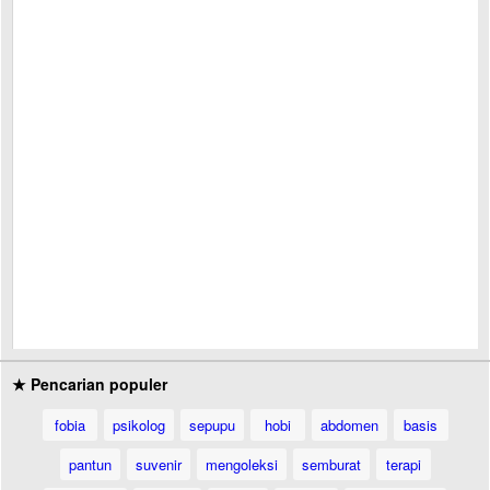
★ Pencarian populer
fobia
psikolog
sepupu
hobi
abdomen
basis
pantun
suvenir
mengoleksi
semburat
terapi