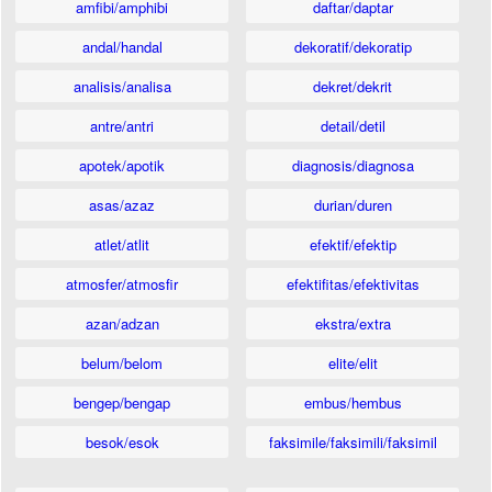
amfibi/amphibi
daftar/daptar
andal/handal
dekoratif/dekoratip
analisis/analisa
dekret/dekrit
antre/antri
detail/detil
apotek/apotik
diagnosis/diagnosa
asas/azaz
durian/duren
atlet/atlit
efektif/efektip
atmosfer/atmosfir
efektifitas/efektivitas
azan/adzan
ekstra/extra
belum/belom
elite/elit
bengep/bengap
embus/hembus
besok/esok
faksimile/faksimili/faksimil