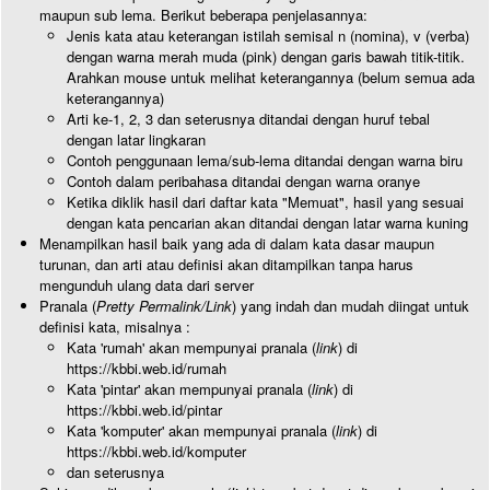
maupun sub lema. Berikut beberapa penjelasannya:
Jenis kata atau keterangan istilah semisal n (nomina), v (verba)
dengan warna merah muda (pink) dengan garis bawah titik-titik.
Arahkan mouse untuk melihat keterangannya (belum semua ada
keterangannya)
Arti ke-1, 2, 3 dan seterusnya ditandai dengan huruf tebal
dengan latar lingkaran
Contoh penggunaan lema/sub-lema ditandai dengan warna biru
Contoh dalam peribahasa ditandai dengan warna oranye
Ketika diklik hasil dari daftar kata "Memuat", hasil yang sesuai
dengan kata pencarian akan ditandai dengan latar warna kuning
Menampilkan hasil baik yang ada di dalam kata dasar maupun
turunan, dan arti atau definisi akan ditampilkan tanpa harus
mengunduh ulang data dari server
Pranala (
Pretty Permalink/Link
) yang indah dan mudah diingat untuk
definisi kata, misalnya :
Kata 'rumah' akan mempunyai pranala (
link
) di
https://kbbi.web.id/rumah
Kata 'pintar' akan mempunyai pranala (
link
) di
https://kbbi.web.id/pintar
Kata 'komputer' akan mempunyai pranala (
link
) di
https://kbbi.web.id/komputer
dan seterusnya