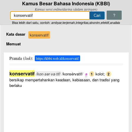
Kamus Besar Bahasa Indonesia (KBBI)
Kamus versi online/daring (dalam jaringan)
?
Bisa lebih dari satu, contoh:
ambyar,terjemah,integritas,sinonim,efektif,analisis
Kata dasar
konservatif
Memuat
Pranala (
link
):
https://kbbi.web.id/konservatif
konservatif
/kon·ser·va·tif/
/konsérvatif/
a
kolot;
1
2
bersikap mempertahankan keadaan, kebiasaan, dan tradisi yang
berlaku