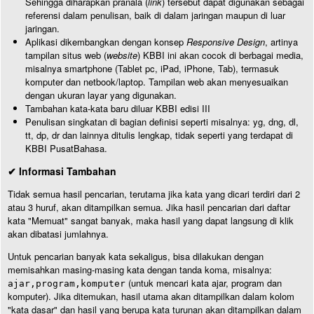
Sehingga diharapkan pranala (
link
) tersebut dapat digunakan sebagai
referensi dalam penulisan, baik di dalam jaringan maupun di luar
jaringan.
Aplikasi dikembangkan dengan konsep
Responsive Design
, artinya
tampilan situs web (
website
) KBBI ini akan cocok di berbagai media,
misalnya smartphone (Tablet pc, iPad, iPhone, Tab), termasuk
komputer dan netbook/laptop. Tampilan web akan menyesuaikan
dengan ukuran layar yang digunakan.
Tambahan kata-kata baru diluar KBBI edisi III
Penulisan singkatan di bagian definisi seperti misalnya: yg, dng, dl,
tt, dp, dr dan lainnya ditulis lengkap, tidak seperti yang terdapat di
KBBI PusatBahasa.
✔ Informasi Tambahan
Tidak semua hasil pencarian, terutama jika kata yang dicari terdiri dari 2
atau 3 huruf, akan ditampilkan semua. Jika hasil pencarian dari daftar
kata "Memuat" sangat banyak, maka hasil yang dapat langsung di klik
akan dibatasi jumlahnya.
Untuk pencarian banyak kata sekaligus, bisa dilakukan dengan
memisahkan masing-masing kata dengan tanda koma, misalnya:
(untuk mencari kata ajar, program dan
ajar,program,komputer
komputer). Jika ditemukan, hasil utama akan ditampilkan dalam kolom
"kata dasar" dan hasil yang berupa kata turunan akan ditampilkan dalam