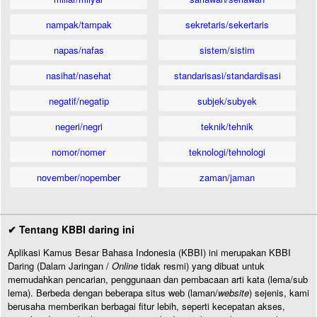
nampak/tampak
sekretaris/sekertaris
napas/nafas
sistem/sistim
nasihat/nasehat
standarisasi/standardisasi
negatif/negatip
subjek/subyek
negeri/negri
teknik/tehnik
nomor/nomer
teknologi/tehnologi
november/nopember
zaman/jaman
✔ Tentang KBBI daring ini
Aplikasi Kamus Besar Bahasa Indonesia (KBBI) ini merupakan KBBI
Daring (Dalam Jaringan /
Online
tidak resmi) yang dibuat untuk
memudahkan pencarian, penggunaan dan pembacaan arti kata (lema/sub
lema). Berbeda dengan beberapa situs web (laman/
website
) sejenis, kami
berusaha memberikan berbagai fitur lebih, seperti kecepatan akses,