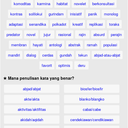
komoditas
karmina
habitat
novelet
berkonsultasi
kontras
solilokui
gurindam
inisiatif
panik
monolog
adaptasi
senandika
polkadot
kreatif
replikasi
toraks
predator
novel
jujur
rasional
rajin
absurd
perajin
membran
hayati
antologi
abstrak
ramah
populasi
mandiri
dialog
cerdas
gundah
tekun
abjad-atau-abjat
favorit
optimis
deru
★ Mana penulisan kata yang benar?
abjad/abjat
biosfer/biosfir
akte/akta
blanko/blangko
aktivitas/aktifitas
cabai/cabe
akidah/aqidah
cendekiawan/cendikiawan