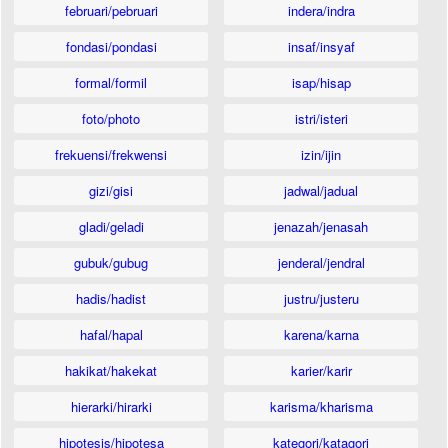
februari/pebruari
indera/indra
fondasi/pondasi
insaf/insyaf
formal/formil
isap/hisap
foto/photo
istri/isteri
frekuensi/frekwensi
izin/ijin
gizi/gisi
jadwal/jadual
gladi/geladi
jenazah/jenasah
gubuk/gubug
jenderal/jendral
hadis/hadist
justru/justeru
hafal/hapal
karena/karna
hakikat/hakekat
karier/karir
hierarki/hirarki
karisma/kharisma
hipotesis/hipotesa
kategori/katagori