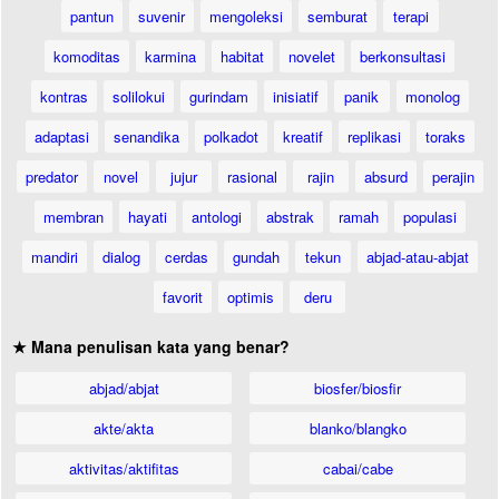
pantun
suvenir
mengoleksi
semburat
terapi
komoditas
karmina
habitat
novelet
berkonsultasi
kontras
solilokui
gurindam
inisiatif
panik
monolog
adaptasi
senandika
polkadot
kreatif
replikasi
toraks
predator
novel
jujur
rasional
rajin
absurd
perajin
membran
hayati
antologi
abstrak
ramah
populasi
mandiri
dialog
cerdas
gundah
tekun
abjad-atau-abjat
favorit
optimis
deru
★ Mana penulisan kata yang benar?
abjad/abjat
biosfer/biosfir
akte/akta
blanko/blangko
aktivitas/aktifitas
cabai/cabe