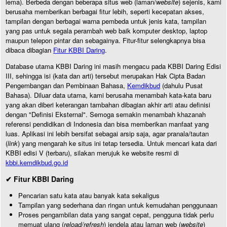
lema). Berbeda dengan beberapa situs web (laman/
website
) sejenis, kami
berusaha memberikan berbagai fitur lebih, seperti kecepatan akses,
tampilan dengan berbagai warna pembeda untuk jenis kata, tampilan
yang pas untuk segala perambah web baik komputer desktop, laptop
maupun telepon pintar dan sebagainya. Fitur-fitur selengkapnya bisa
dibaca dibagian
Fitur KBBI Daring
.
Database utama KBBI Daring ini masih mengacu pada KBBI Daring Edisi
III, sehingga isi (kata dan arti) tersebut merupakan Hak Cipta Badan
Pengembangan dan Pembinaan Bahasa,
Kemdikbud
(dahulu Pusat
Bahasa). Diluar data utama, kami berusaha menambah kata-kata baru
yang akan diberi keterangan tambahan dibagian akhir arti atau definisi
dengan "Definisi Eksternal". Semoga semakin menambah khazanah
referensi pendidikan di Indonesia dan bisa memberikan manfaat yang
luas. Aplikasi ini lebih bersifat sebagai arsip saja, agar pranala/tautan
(
link
) yang mengarah ke situs ini tetap tersedia. Untuk mencari kata dari
KBBI edisi V (terbaru), silakan merujuk ke website resmi di
kbbi.kemdikbud.go.id
✔ Fitur KBBI Daring
Pencarian satu kata atau banyak kata sekaligus
Tampilan yang sederhana dan ringan untuk kemudahan penggunaan
Proses pengambilan data yang sangat cepat, pengguna tidak perlu
memuat ulang (
reload/refresh
) jendela atau laman web (
website
)