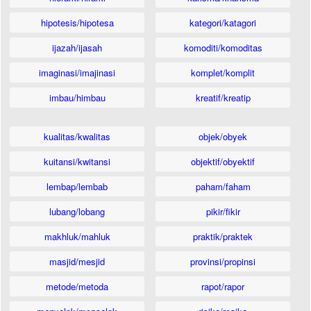
hipotesis/hipotesa
kategori/katagori
ijazah/ijasah
komoditi/komoditas
imaginasi/imajinasi
komplet/komplit
imbau/himbau
kreatif/kreatip
kualitas/kwalitas
objek/obyek
kuitansi/kwitansi
objektif/obyektif
lembap/lembab
paham/faham
lubang/lobang
pikir/fikir
makhluk/mahluk
praktik/praktek
masjid/mesjid
provinsi/propinsi
metode/metoda
rapot/rapor