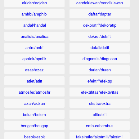
akidah/aqidah
cendekiawan/cendikiawan
amfibi/amphibi
daftar/daptar
andal/handal
dekoratif/dekoratip
analisis/analisa
dekret/dekrit
antre/antri
detail/detil
apotek/apotik
diagnosis/diagnosa
asas/azaz
durian/duren
atlet/atlit
efektif/efektip
atmosfer/atmosfir
efektifitas/efektivitas
azan/adzan
ekstra/extra
belum/belom
elite/elit
bengep/bengap
embus/hembus
besok/esok
faksimile/faksimili/faksimil