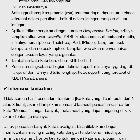
https://kbbi.web.id/komputer
dan seterusnya
Sehingga diharapkan pranala (
link
) tersebut dapat digunakan sebagai
referensi dalam penulisan, baik di dalam jaringan maupun di luar
jaringan.
Aplikasi dikembangkan dengan konsep
Responsive Design
, artinya
tampilan situs web (
website
) KBBI ini akan cocok di berbagai media,
misalnya smartphone (Tablet pc, iPad, iPhone, Tab), termasuk
komputer dan netbook/laptop. Tampilan web akan menyesuaikan
dengan ukuran layar yang digunakan.
Tambahan kata-kata baru diluar KBBI edisi III
Penulisan singkatan di bagian definisi seperti misalnya: yg, dng, dl,
tt, dp, dr dan lainnya ditulis lengkap, tidak seperti yang terdapat di
KBBI PusatBahasa.
✔ Informasi Tambahan
Tidak semua hasil pencarian, terutama jika kata yang dicari terdiri dari 2
atau 3 huruf, akan ditampilkan semua. Jika hasil pencarian dari daftar
kata "Memuat" sangat banyak, maka hasil yang dapat langsung di klik
akan dibatasi jumlahnya.
Untuk pencarian banyak kata sekaligus, bisa dilakukan dengan
memisahkan masing-masing kata dengan tanda koma, misalnya:
(untuk mencari kata ajar, program dan
ajar,program,komputer