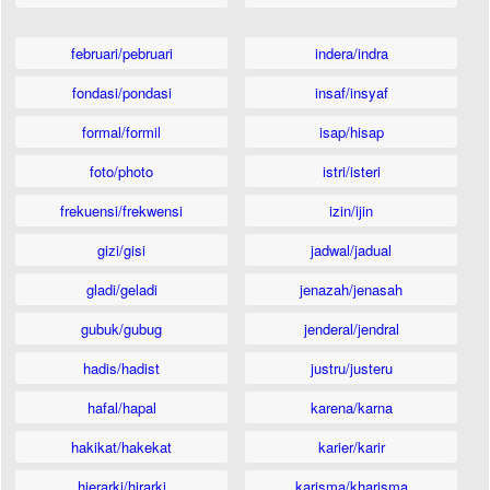
februari/pebruari
indera/indra
fondasi/pondasi
insaf/insyaf
formal/formil
isap/hisap
foto/photo
istri/isteri
frekuensi/frekwensi
izin/ijin
gizi/gisi
jadwal/jadual
gladi/geladi
jenazah/jenasah
gubuk/gubug
jenderal/jendral
hadis/hadist
justru/justeru
hafal/hapal
karena/karna
hakikat/hakekat
karier/karir
hierarki/hirarki
karisma/kharisma