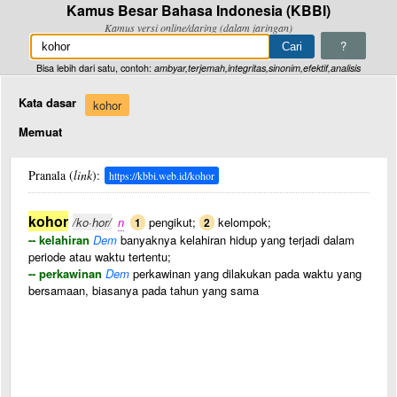
Kamus Besar Bahasa Indonesia (KBBI)
Kamus versi online/daring (dalam jaringan)
?
Bisa lebih dari satu, contoh:
ambyar,terjemah,integritas,sinonim,efektif,analisis
Kata dasar
kohor
Memuat
Pranala (
link
):
https://kbbi.web.id/kohor
kohor
/ko·hor/
n
pengikut;
kelompok;
1
2
-- kelahiran
Dem
banyaknya kelahiran hidup yang terjadi dalam
periode atau waktu tertentu;
-- perkawinan
Dem
perkawinan yang dilakukan pada waktu yang
bersamaan, biasanya pada tahun yang sama