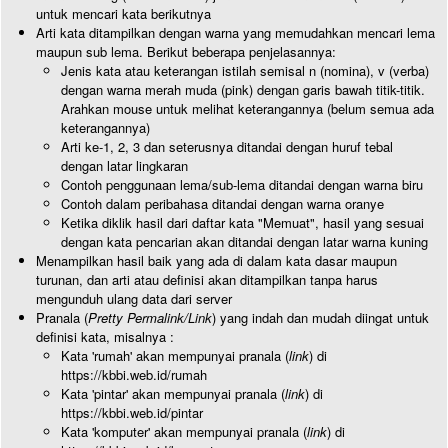
untuk mencari kata berikutnya
Arti kata ditampilkan dengan warna yang memudahkan mencari lema
maupun sub lema. Berikut beberapa penjelasannya:
Jenis kata atau keterangan istilah semisal n (nomina), v (verba)
dengan warna merah muda (pink) dengan garis bawah titik-titik.
Arahkan mouse untuk melihat keterangannya (belum semua ada
keterangannya)
Arti ke-1, 2, 3 dan seterusnya ditandai dengan huruf tebal
dengan latar lingkaran
Contoh penggunaan lema/sub-lema ditandai dengan warna biru
Contoh dalam peribahasa ditandai dengan warna oranye
Ketika diklik hasil dari daftar kata "Memuat", hasil yang sesuai
dengan kata pencarian akan ditandai dengan latar warna kuning
Menampilkan hasil baik yang ada di dalam kata dasar maupun
turunan, dan arti atau definisi akan ditampilkan tanpa harus
mengunduh ulang data dari server
Pranala (
Pretty Permalink/Link
) yang indah dan mudah diingat untuk
definisi kata, misalnya :
Kata 'rumah' akan mempunyai pranala (
link
) di
https://kbbi.web.id/rumah
Kata 'pintar' akan mempunyai pranala (
link
) di
https://kbbi.web.id/pintar
Kata 'komputer' akan mempunyai pranala (
link
) di