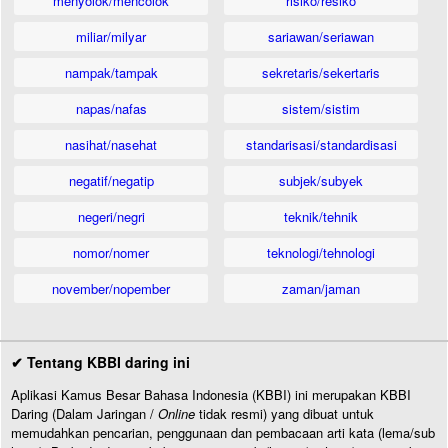
menyolok/mencolok
risiko/resiko
miliar/milyar
sariawan/seriawan
nampak/tampak
sekretaris/sekertaris
napas/nafas
sistem/sistim
nasihat/nasehat
standarisasi/standardisasi
negatif/negatip
subjek/subyek
negeri/negri
teknik/tehnik
nomor/nomer
teknologi/tehnologi
november/nopember
zaman/jaman
✔ Tentang KBBI daring ini
Aplikasi Kamus Besar Bahasa Indonesia (KBBI) ini merupakan KBBI
Daring (Dalam Jaringan /
Online
tidak resmi) yang dibuat untuk
memudahkan pencarian, penggunaan dan pembacaan arti kata (lema/sub