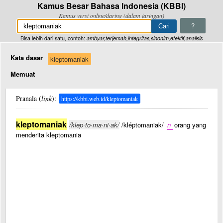
Kamus Besar Bahasa Indonesia (KBBI)
Kamus versi online/daring (dalam jaringan)
?
Bisa lebih dari satu, contoh:
ambyar,terjemah,integritas,sinonim,efektif,analisis
Kata dasar
kleptomaniak
Memuat
Pranala (
link
):
https://kbbi.web.id/kleptomaniak
kleptomaniak
/klep·to·ma·ni·ak/
/kléptomaniak/
n
orang yang
menderita kleptomania