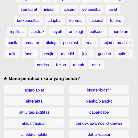
semburat
inisiatif
absurd
senandika
novel
berkonsultasi
adaptasi
kontras
rasional
toraks
replikasi
abstrak
hayati
antologi
polkadot
membran
panik
predator
dialog
populasi
kreatif
abjad-atau-abjat
rajin
favorit
perajin
mandiri
jujur
gundah
optimis
cerdas
tekun
ramah
deru
★ Mana penulisan kata yang benar?
abjad/abjat
biosfer/biosfir
akte/akta
blanko/blangko
aktivitas/aktifitas
cabai/cabe
akidah/aqidah
cendekiawan/cendikiawan
amfibi/amphibi
daftar/daptar