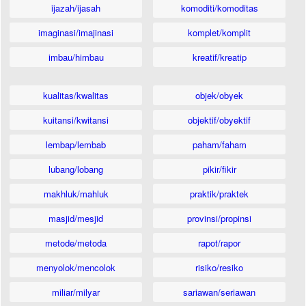
ijazah/ijasah
komoditi/komoditas
imaginasi/imajinasi
komplet/komplit
imbau/himbau
kreatif/kreatip
kualitas/kwalitas
objek/obyek
kuitansi/kwitansi
objektif/obyektif
lembap/lembab
paham/faham
lubang/lobang
pikir/fikir
makhluk/mahluk
praktik/praktek
masjid/mesjid
provinsi/propinsi
metode/metoda
rapot/rapor
menyolok/mencolok
risiko/resiko
miliar/milyar
sariawan/seriawan