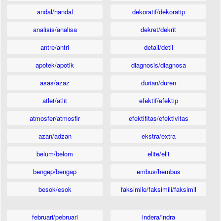
andal/handal
dekoratif/dekoratip
analisis/analisa
dekret/dekrit
antre/antri
detail/detil
apotek/apotik
diagnosis/diagnosa
asas/azaz
durian/duren
atlet/atlit
efektif/efektip
atmosfer/atmosfir
efektifitas/efektivitas
azan/adzan
ekstra/extra
belum/belom
elite/elit
bengep/bengap
embus/hembus
besok/esok
faksimile/faksimili/faksimil
februari/pebruari
indera/indra