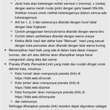
Jenis kata atau keterangan istilah semisal n (nomina), v (verba)
dengan warna merah muda (pink) dengan garis bawah titik-titik.
Arahkan mouse untuk melihat keterangannya (belum semua ada
keterangannya)
Arti ke-1, 2, 3 dan seterusnya ditandai dengan huruf tebal
dengan latar lingkaran
Contoh penggunaan lema/sub-lema ditandai dengan warna biru
Contoh dalam peribahasa ditandai dengan warna oranye
Ketika diklik hasil dari daftar kata "Memuat", hasil yang sesuai
dengan kata pencarian akan ditandai dengan latar warna kuning
Menampilkan hasil baik yang ada di dalam kata dasar maupun
turunan, dan arti atau definisi akan ditampilkan tanpa harus
mengunduh ulang data dari server
Pranala (
Pretty Permalink/Link
) yang indah dan mudah diingat untuk
definisi kata, misalnya :
Kata 'rumah' akan mempunyai pranala (
link
) di
https://kbbi.web.id/rumah
Kata 'pintar' akan mempunyai pranala (
link
) di
https://kbbi.web.id/pintar
Kata 'komputer' akan mempunyai pranala (
link
) di
https://kbbi.web.id/komputer
dan seterusnya
Sehingga diharapkan pranala (
link
) tersebut dapat digunakan sebagai