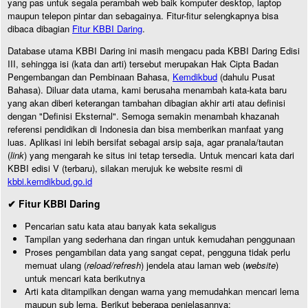
yang pas untuk segala perambah web baik komputer desktop, laptop
maupun telepon pintar dan sebagainya. Fitur-fitur selengkapnya bisa
dibaca dibagian
Fitur KBBI Daring
.
Database utama KBBI Daring ini masih mengacu pada KBBI Daring Edisi
III, sehingga isi (kata dan arti) tersebut merupakan Hak Cipta Badan
Pengembangan dan Pembinaan Bahasa,
Kemdikbud
(dahulu Pusat
Bahasa). Diluar data utama, kami berusaha menambah kata-kata baru
yang akan diberi keterangan tambahan dibagian akhir arti atau definisi
dengan "Definisi Eksternal". Semoga semakin menambah khazanah
referensi pendidikan di Indonesia dan bisa memberikan manfaat yang
luas. Aplikasi ini lebih bersifat sebagai arsip saja, agar pranala/tautan
(
link
) yang mengarah ke situs ini tetap tersedia. Untuk mencari kata dari
KBBI edisi V (terbaru), silakan merujuk ke website resmi di
kbbi.kemdikbud.go.id
✔ Fitur KBBI Daring
Pencarian satu kata atau banyak kata sekaligus
Tampilan yang sederhana dan ringan untuk kemudahan penggunaan
Proses pengambilan data yang sangat cepat, pengguna tidak perlu
memuat ulang (
reload/refresh
) jendela atau laman web (
website
)
untuk mencari kata berikutnya
Arti kata ditampilkan dengan warna yang memudahkan mencari lema
maupun sub lema. Berikut beberapa penjelasannya: