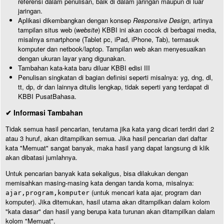
referensi dalam penulisan, baik di dalam jaringan maupun di luar
jaringan.
Aplikasi dikembangkan dengan konsep
Responsive Design
, artinya
tampilan situs web (
website
) KBBI ini akan cocok di berbagai media,
misalnya smartphone (Tablet pc, iPad, iPhone, Tab), termasuk
komputer dan netbook/laptop. Tampilan web akan menyesuaikan
dengan ukuran layar yang digunakan.
Tambahan kata-kata baru diluar KBBI edisi III
Penulisan singkatan di bagian definisi seperti misalnya: yg, dng, dl,
tt, dp, dr dan lainnya ditulis lengkap, tidak seperti yang terdapat di
KBBI PusatBahasa.
✔ Informasi Tambahan
Tidak semua hasil pencarian, terutama jika kata yang dicari terdiri dari 2
atau 3 huruf, akan ditampilkan semua. Jika hasil pencarian dari daftar
kata "Memuat" sangat banyak, maka hasil yang dapat langsung di klik
akan dibatasi jumlahnya.
Untuk pencarian banyak kata sekaligus, bisa dilakukan dengan
memisahkan masing-masing kata dengan tanda koma, misalnya:
(untuk mencari kata ajar, program dan
ajar,program,komputer
komputer). Jika ditemukan, hasil utama akan ditampilkan dalam kolom
"kata dasar" dan hasil yang berupa kata turunan akan ditampilkan dalam
kolom "Memuat".