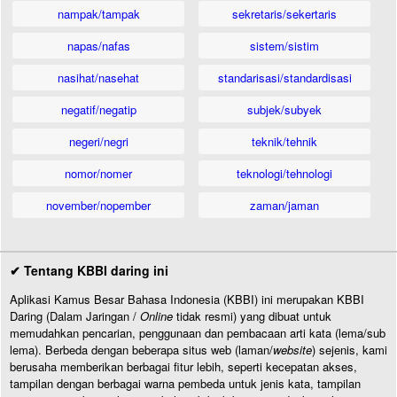
nampak/tampak
sekretaris/sekertaris
napas/nafas
sistem/sistim
nasihat/nasehat
standarisasi/standardisasi
negatif/negatip
subjek/subyek
negeri/negri
teknik/tehnik
nomor/nomer
teknologi/tehnologi
november/nopember
zaman/jaman
✔ Tentang KBBI daring ini
Aplikasi Kamus Besar Bahasa Indonesia (KBBI) ini merupakan KBBI
Daring (Dalam Jaringan /
Online
tidak resmi) yang dibuat untuk
memudahkan pencarian, penggunaan dan pembacaan arti kata (lema/sub
lema). Berbeda dengan beberapa situs web (laman/
website
) sejenis, kami
berusaha memberikan berbagai fitur lebih, seperti kecepatan akses,
tampilan dengan berbagai warna pembeda untuk jenis kata, tampilan