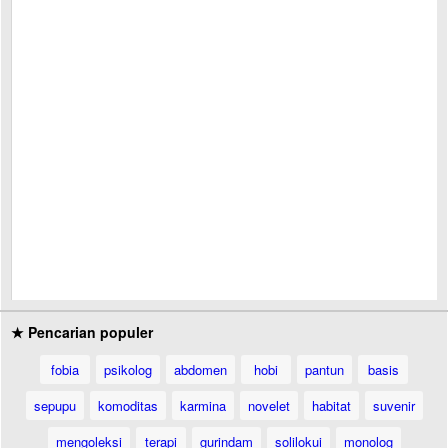
★ Pencarian populer
fobia
psikolog
abdomen
hobi
pantun
basis
sepupu
komoditas
karmina
novelet
habitat
suvenir
mengoleksi
terapi
gurindam
solilokui
monolog