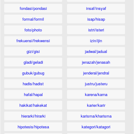
fondasi/pondasi
insaf/insyaf
formal/formil
isap/hisap
foto/photo
istri/isteri
frekuensi/frekwensi
izin/ijin
gizi/gisi
jadwal/jadual
gladi/geladi
jenazah/jenasah
gubuk/gubug
jenderal/jendral
hadis/hadist
justru/justeru
hafal/hapal
karena/karna
hakikat/hakekat
karier/karir
hierarki/hirarki
karisma/kharisma
hipotesis/hipotesa
kategori/katagori