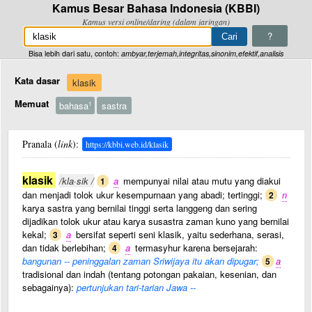
Kamus Besar Bahasa Indonesia (KBBI)
Kamus versi online/daring (dalam jaringan)
?
Bisa lebih dari satu, contoh:
ambyar,terjemah,integritas,sinonim,efektif,analisis
Kata dasar
klasik
Memuat
bahasa
sastra
1
Pranala (
link
):
https://kbbi.web.id/klasik
klasik
/kla·sik /
a
mempunyai nilai atau mutu yang diakui
1
dan menjadi tolok ukur kesempurnaan yang abadi; tertinggi;
n
2
karya sastra yang bernilai tinggi serta langgeng dan sering
dijadikan tolok ukur atau karya susastra zaman kuno yang bernilai
kekal;
a
bersifat seperti seni klasik, yaitu sederhana, serasi,
3
dan tidak berlebihan;
a
termasyhur karena bersejarah:
4
bangunan -- peninggalan zaman Sriwijaya itu akan dipugar;
a
5
tradisional dan indah (tentang potongan pakaian, kesenian, dan
sebagainya):
pertunjukan tari-tarian Jawa --