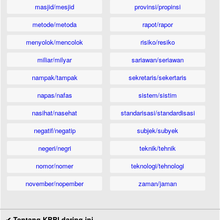
masjid/mesjid
provinsi/propinsi
metode/metoda
rapot/rapor
menyolok/mencolok
risiko/resiko
miliar/milyar
sariawan/seriawan
nampak/tampak
sekretaris/sekertaris
napas/nafas
sistem/sistim
nasihat/nasehat
standarisasi/standardisasi
negatif/negatip
subjek/subyek
negeri/negri
teknik/tehnik
nomor/nomer
teknologi/tehnologi
november/nopember
zaman/jaman
✔ Tentang KBBI daring ini