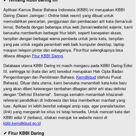
Aplikasi Kamus Besar Bahasa Indonesia (KBBI) ini merupakan KBBI
Daring (Dalam Jaringan /
Online
tidak resmi) yang dibuat untuk
memudahkan pencarian, penggunaan dan pembacaan arti kata (lema/sub
lema). Berbeda dengan beberapa situs web (laman/
website
) sejenis, kami
berusaha memberikan berbagai fitur lebih, seperti kecepatan akses,
tampilan dengan berbagai warna pembeda untuk jenis kata, tampilan
yang pas untuk segala perambah web baik komputer desktop, laptop
maupun telepon pintar dan sebagainya. Fitur-fitur selengkapnya bisa
dibaca dibagian
Fitur KBBI Daring
.
Database utama KBBI Daring ini masih mengacu pada KBBI Daring Edisi
III, sehingga isi (kata dan arti) tersebut merupakan Hak Cipta Badan
Pengembangan dan Pembinaan Bahasa,
Kemdikbud
(dahulu Pusat
Bahasa). Diluar data utama, kami berusaha menambah kata-kata baru
yang akan diberi keterangan tambahan dibagian akhir arti atau definisi
dengan "Definisi Eksternal". Semoga semakin menambah khazanah
referensi pendidikan di Indonesia dan bisa memberikan manfaat yang
luas. Aplikasi ini lebih bersifat sebagai arsip saja, agar pranala/tautan
(
link
) yang mengarah ke situs ini tetap tersedia. Untuk mencari kata dari
KBBI edisi V (terbaru), silakan merujuk ke website resmi di
kbbi.kemdikbud.go.id
✔ Fitur KBBI Daring