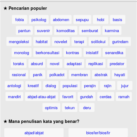
★ Pencarian populer
fobia
psikolog
abdomen
sepupu
hobi
basis
pantun
suvenir
komoditas
semburat
karmina
mengoleksi
habitat
novelet
terapi
solilokui
gurindam
monolog
berkonsultasi
kontras
inisiatif
senandika
toraks
absurd
novel
adaptasi
replikasi
predator
rasional
panik
polkadot
membran
abstrak
hayati
antologi
kreatif
dialog
populasi
perajin
rajin
jujur
mandiri
abjad-atau-abjat
favorit
gundah
cerdas
ramah
optimis
tekun
deru
★ Mana penulisan kata yang benar?
abjad/abjat
biosfer/biosfir