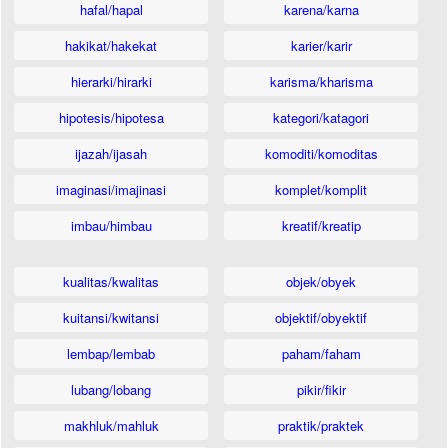
hafal/hapal
karena/karna
hakikat/hakekat
karier/karir
hierarki/hirarki
karisma/kharisma
hipotesis/hipotesa
kategori/katagori
ijazah/ijasah
komoditi/komoditas
imaginasi/imajinasi
komplet/komplit
imbau/himbau
kreatif/kreatip
kualitas/kwalitas
objek/obyek
kuitansi/kwitansi
objektif/obyektif
lembap/lembab
paham/faham
lubang/lobang
pikir/fikir
makhluk/mahluk
praktik/praktek