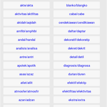
akte/akta
blanko/blangko
aktivitas/aktifitas
cabai/cabe
akidah/aqidah
cendekiawan/cendikiawan
amfibi/amphibi
daftar/daptar
andal/handal
dekoratif/dekoratip
analisis/analisa
dekret/dekrit
antre/antri
detail/detil
apotek/apotik
diagnosis/diagnosa
asas/azaz
durian/duren
atlet/atlit
efektif/efektip
atmosfer/atmosfir
efektifitas/efektivitas
azan/adzan
ekstra/extra