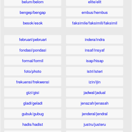
belum/belom
elite/elit
bengep/bengap
embus/hembus
besok/esok
faksimile/faksimili/faksimil
februari/pebruari
indera/indra
fondasi/pondasi
insaf/insyaf
formal/formil
isap/hisap
foto/photo
istri/isteri
frekuensi/frekwensi
izin/ijin
gizi/gisi
jadwal/jadual
gladi/geladi
jenazah/jenasah
gubuk/gubug
jenderal/jendral
hadis/hadist
justru/justeru