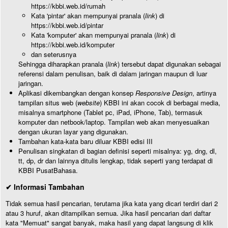
https://kbbi.web.id/rumah
Kata 'pintar' akan mempunyai pranala (
link
) di
https://kbbi.web.id/pintar
Kata 'komputer' akan mempunyai pranala (
link
) di
https://kbbi.web.id/komputer
dan seterusnya
Sehingga diharapkan pranala (
link
) tersebut dapat digunakan sebagai
referensi dalam penulisan, baik di dalam jaringan maupun di luar
jaringan.
Aplikasi dikembangkan dengan konsep
Responsive Design
, artinya
tampilan situs web (
website
) KBBI ini akan cocok di berbagai media,
misalnya smartphone (Tablet pc, iPad, iPhone, Tab), termasuk
komputer dan netbook/laptop. Tampilan web akan menyesuaikan
dengan ukuran layar yang digunakan.
Tambahan kata-kata baru diluar KBBI edisi III
Penulisan singkatan di bagian definisi seperti misalnya: yg, dng, dl,
tt, dp, dr dan lainnya ditulis lengkap, tidak seperti yang terdapat di
KBBI PusatBahasa.
✔ Informasi Tambahan
Tidak semua hasil pencarian, terutama jika kata yang dicari terdiri dari 2
atau 3 huruf, akan ditampilkan semua. Jika hasil pencarian dari daftar
kata "Memuat" sangat banyak, maka hasil yang dapat langsung di klik