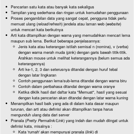
Pencarian satu kata atau banyak kata sekaligus
Tampilan yang sederhana dan ringan untuk kemudahan penggunaan
Proses pengambilan data yang sangat cepat, pengguna tidak perlu
memuat ulang (
reload/refresh
) jendela atau laman web (
website
)
untuk mencari kata berikutnya
Arti kata ditampilkan dengan warna yang memudahkan mencari lema
maupun sub lema. Berikut beberapa penjelasannya:
Jenis kata atau keterangan istilah semisal n (nomina), v (verba)
dengan warna merah muda (pink) dengan garis bawah titik-titik.
Arahkan mouse untuk melihat keterangannya (belum semua ada
keterangannya)
Arti ke-1, 2, 3 dan seterusnya ditandai dengan huruf tebal
dengan latar lingkaran
Contoh penggunaan lema/sub-lema ditandai dengan warna biru
Contoh dalam peribahasa ditandai dengan warna oranye
Ketika diklik hasil dari daftar kata "Memuat", hasil yang sesuai
dengan kata pencarian akan ditandai dengan latar warna kuning
Menampilkan hasil baik yang ada di dalam kata dasar maupun
turunan, dan arti atau definisi akan ditampilkan tanpa harus
mengunduh ulang data dari server
Pranala (
Pretty Permalink/Link
) yang indah dan mudah diingat untuk
definisi kata, misalnya :
Kata 'rumah' akan mempunyai pranala (
link
) di